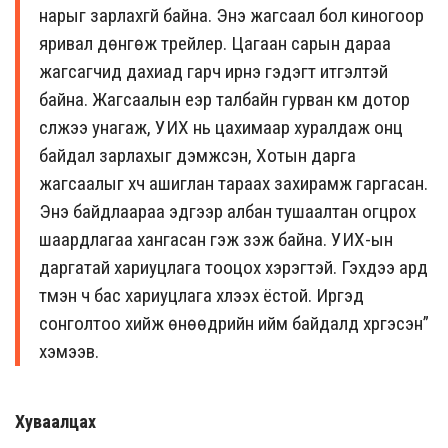
нарыг зарлахгүй байна. Энэ жагсаал бол киногоор
яривал дөнгөж трейлер. Цагаан сарын дараа
жагсагчид дахиад гарч ирнэ гэдэгт итгэлтэй
байна. Жагсаалын үеэр талбайн гурван км дотор
сүлжээ унагаж, УИХ нь цахимаар хуралдаж онц
байдал зарлахыг дэмжсэн, Хотын дарга
жагсаалыг хүч ашиглан тараах захирамж гаргасан.
Энэ байдлаараа эдгээр албан тушаалтан огцрох
шаардлагаа хангасан гэж үзэж байна. УИХ-ын
даргатай хариуцлага тооцох хэрэгтэй. Гэхдээ ард
түмэн ч бас хариуцлага хүлээх ёстой. Иргэд
сонголтоо хийж өнөөдрийн ийм байдалд хүргэсэн”
хэмээв.
Хуваалцах