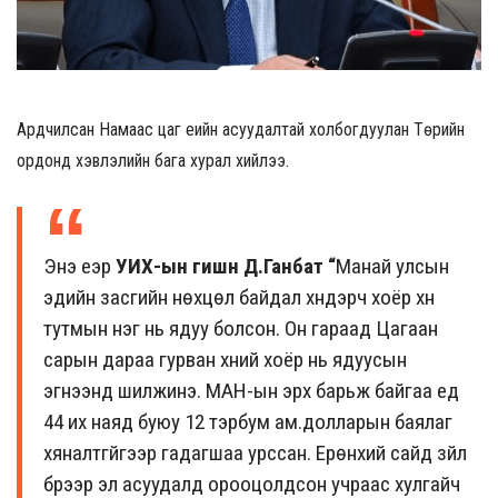
Ардчилсан Намаас цаг үеийн асуудалтай холбогдуулан Төрийн
ордонд хэвлэлийн бага хурал хийлээ.
Энэ үеэр
УИХ-ын гишүүн Д.Ганбат “
Манай улсын
эдийн засгийн нөхцөл байдал хүндэрч хоёр хүн
тутмын нэг нь ядуу болсон. Он гараад Цагаан
сарын дараа гурван хүний хоёр нь ядуусын
эгнээнд шилжинэ.
МАН-ын эрх барьж байгаа үед
44 их наяд буюу 12 тэрбум ам.долларын баялаг
хяналтгүйгээр гадагшаа урссан. Ерөнхий сайд зүйл
бүрээр эл асуудалд орооцолдсон учраас хулгайч