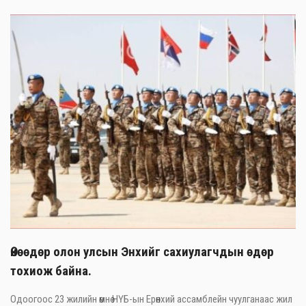
Өнөөдөр олон улсын Энхийг сахиулагчдын өдөр
тохиож байна.
Одоогоос 23 жилийн өмнө НҮБ-ын Ерөнхий ассамблейн чуулганаас жил