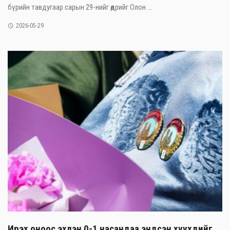
бүрийн тавдугаар сарын 29-нийг өдрийг Олон ...
2026-05-29
Ирэх оноос эхлэн 0-1 насандаа эндсэн хүүхдийг