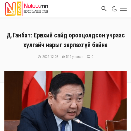
Д.Ганбат: Ерөнхий сайд орооцолдсон учраас
хулгайч нарыг зарлахгүй байна
2022-12-08
519 уншсан
0