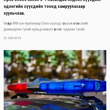
одонгийн хүүхдийн тоонд хамруулахаар
хуульчлав.
Өнөөдөр УИХ-ын чуулганаар Олон хүүхэд төрүүлж өсгөсөн эхийг
урамшуулах тухай хуульд нэмэлт өөрчлөлт оруулах тухай ...
2026-05-29