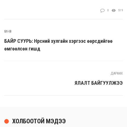
0
519
ӨМНӨХ
БАЙР СУУРЬ: Нүүрсний хулгайн хэргээс өөрсдийгөө
өмгөөлсөн гишүүд
ДАРААХ
ЯЛАЛТ БАЙГУУЛЖЭЭ
ХОЛБООТОЙ МЭДЭЭ