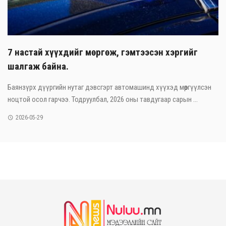
7 настай хүүхдийг мөргөж, гэмтээсэн хэргийг
шалгаж байна.
Баянзүрх дүүргийн нутаг дэвсгэрт автомашинд хүүхэд мөргүүлсэн
ноцтой осол гарчээ. Тодруулбал, 2026 оны тавдугаар сарын ...
2026-05-29