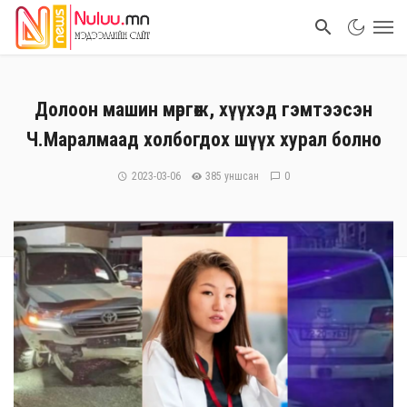
Долоон машин мөргөж, хүүхэд гэмтээсэн
Ч.Маралмаад холбогдох шүүх хурал болно
2023-03-06
385 уншсан
0