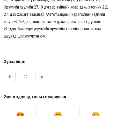
Эрүүгийн хуулийн 27.10 дугаар зүйлийн хоёр дахь хэсгийн 2.2,
2.4 дэх хэсэгт зааснаар /Автотээврийн хэрэгслийн хөдөлгөөний
аюулгүй байдал, ашиглалтын журам зөрчих/ яллах дүгнэлт
үйлдэн, Баянзүрх дүүргийн эрүүгийн хэргийн анхан шатны
шүүхэд шилжүүлсэн юм.
Хуваалцах
Энэ мэдээнд таны өгөх хариулал