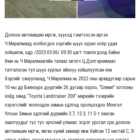
Долоон автомашин мөргөж, хүүхэд гэмтээсэн иргэн
Ч.Маралмаад холбогдох хэргийн шүүх хурал хоёр удаа
хойшилж, өнөөдөр /2023.03.06/ 09:30 цагт товлогдоод байна.
Өмнө нь Ч.Маралмаагийн талаас өмгөөлөгч Ц.Дэлгэрнямаас
татгалзсан тул шүүх хурлыг ийнхүү хойшлуулсан юм.
Хэргийг сануулахад, Ч.Маралмаа нь 2022 оны аравдугаар сарын
10-ны өдөр Баянзүрх дүүргийн 26 дугаар хороо, “Олимп” хотхоны
хойд замд “Toyota Landcruiser 200” маркийн тээврийн
хэрэгслийг жолоодон замын хөдөлгөөнд оролцохдоо Монгол
Улсын Замын хөдөлгөөний дүрмийн 3.7, 12.3, 11.5-т заасан
заалтуудыг тус тус зөрчсөний улмаас эсрэг урсгал сөрөн долоон
автомашин мөргөж, явган хүний замаар явж байсан 12 настай С, Э
нарыг дайрч, эрүүл мэндэд нь хохирол учруулсан гэх хэрэгт