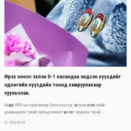
Ирэх оноос эхлэн 0-1 насандаа эндсэн хүүхдийг
одонгийн хүүхдийн тоонд хамруулахаар
хуульчлав.
Өнөөдөр УИХ-ын чуулганаар Олон хүүхэд төрүүлж өсгөсөн эхийг
урамшуулах тухай хуульд нэмэлт өөрчлөлт оруулах тухай ...
2026-05-29