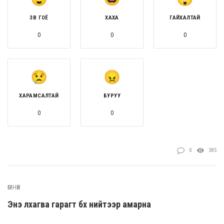
ЗӨВ ГОЁ
ХАХА
ГАЙХАЛТАЙ
0
0
0
ХАРАМСАЛТАЙ
БУРУУ
0
0
0
385
ӨМНӨХ
Энэ лхагва гарагт бүх нийтээр амарна