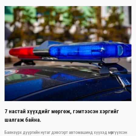
7 настай хүүхдийг мөргөж, гэмтээсэн хэргийг
шалгаж байна.
Баянзүрх дүүргийн нутаг дэвсгэрт автомашинд хүүхэд мөргүүлсэн