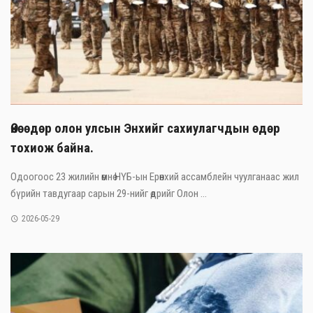
Өнөөдөр олон улсын Энхийг сахиулагчдын өдөр
тохиож байна.
Одоогоос 23 жилийн өмнө НҮБ-ын Ерөнхий ассамблейн чуулганаас жил
бүрийн тавдугаар сарын 29-нийг өдрийг Олон ...
2026-05-29