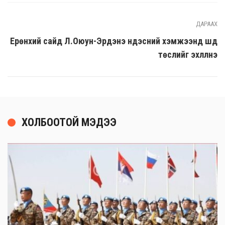
ДАРААХ
Ерөнхий сайд Л.Оюун-Эрдэнэ үндэсний хэмжээнд шүд
төслийг эхлүүлнэ
ХОЛБООТОЙ МЭДЭЭ