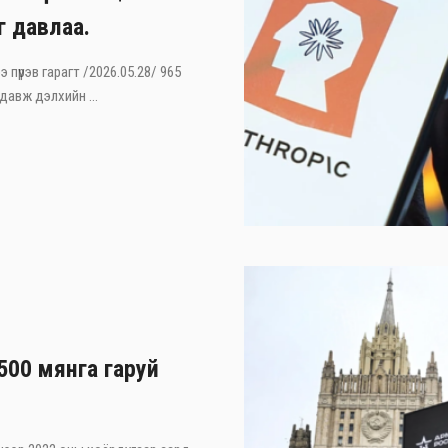
г давлаа.
э пүрэв гарагт /2026.05.28/ 965
давж дэлхийн ...
500 мянга гаруй