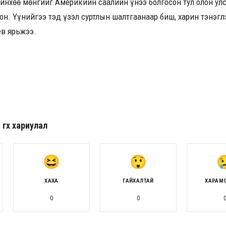
ийнхөө мөнгийг Америкийн саалийн үнээ болгосон тул олон ул
он. Үүнийгээ тэд үзэл суртлын шалтгаанаар биш, харин тэнэгл
в ярьжээ.
гөх хариулал
ХАХА
ГАЙХАЛТАЙ
ХАРАМ
0
0