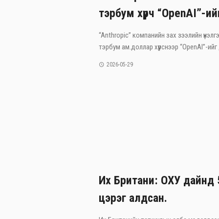
тэрбум хүрч “OpenAI”-ий
“Anthropic” компанийн зах зээлийн үнэлгэ
тэрбум ам.доллар хүрснээр “OpenAI”-ийг 
2026-05-29
Их Британи: ОХУ дайнд 
цэрэг алдсан.