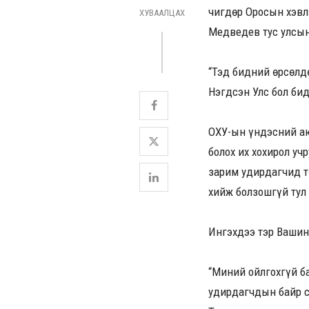
Өчигдөр Оросын хэв
ХУВААЛЦАХ
Медведев тус улсын
“Тэд бидний өрсөлд
Нэгдсэн Улс бол бид
ОХУ-ын үндэсний аю
болох их хохирол уч
зарим удирдагчид т
хийж болзошгүй тул
Ингэхдээ тэр Ваши
“Миний ойлгохгүй б
удирдагчдын байр с