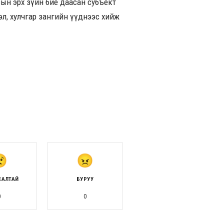
сын эрх зүйн бие даасан субъект
эл, хулчгар зангийн үүднээс хийж
САЛТАЙ
БУРУУ
0
0