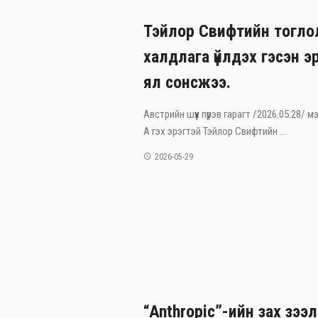
Тэйлор Свифтийн тогло
халдлага үйлдэх гэсэн э
ял сонсжээ.
Австрийн шүүх пүрэв гарагт /2026.05.28/
А гэх эрэгтэй Тэйлор Свифтийн ...
2026-05-29
“Anthropic”-ийн зах зээл