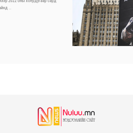
нээр 2022 оны хоёрдугаар сард
нд ...