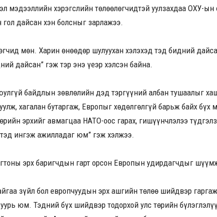
лэл мэдээллийн хэрэгслийн төлөөлөгчидтэй уулзахдаа ОХУ-ын
 гол дайсан хэн болсныг зарлажээ.
өгчид мөн. Харин өнөөдөр шулуухан хэлэхэд тэд бидний дайс
ний дайсан” гэж тэр энэ үеэр хэлсэн байна.
улгүй байдлын зөвлөлийн дэд тэргүүний албан тушаалыг хаш
руулж, хагалан бутаргаж, Европыг хөдөлгөлгүй барьж байх бүх 
өрийн эрхийг авмагцаа НАТО-оос гарах, гишүүнчлэлээ түдгэлзү
 тэд ингэж ажилладаг юм” гэж хэлжээ.
нгтоны эрх баригчдын гарт орсон Европын удирдагчдыг шүүм
айгаа зүйл бол европчуудын эрх ашгийн төлөө шийдвэр гарга
уурь юм. Тэдний бүх шийдвэр тодорхой улс төрийн бүлэглэлүү