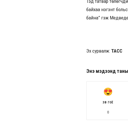
Тэд татвар төлөгчд
байхаа нэгэнт больс
байна” гэж Медведе
Эх сурвалж:
ТАСС
Энэ мэдээнд таны ө
ЗӨВ ГОЁ
0