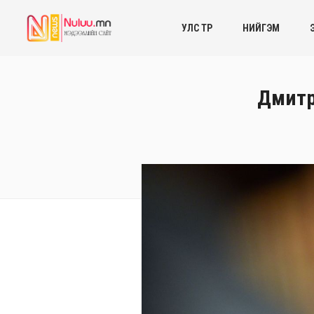
УЛС ТӨР
НИЙГЭМ
Дмитр