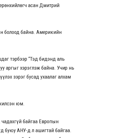
 ерөнхийлөгч асан Дмитрий
ан болоод байна. Америкийн
даг тэрбээр “Тэд бидэнд аль
муу аргыг хэрэглэж байна. Учир нь
үлэх зэрэг бусад ухаалаг алхам
жилсэн юм.
ж чадахгүй байгаа Европын
д буюу АНУ-д л ашигтай байгаа.