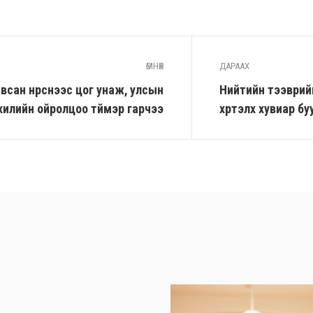
ӨМНӨХ
ДАРААХ
сан нүүрснээс цог унаж, улсын
Нийтийн тээврийн
хилийн ойролцоо түймэр гарчээ
хүртэлх хувиар бу