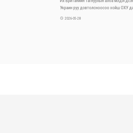
Их Британийн тагнуулын алба мэдэгдсэ
Украин руу довтолсноосоо хойш ОХУ дай
2026-05-28