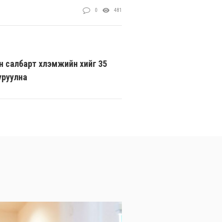
0
481
 салбарт хүлэмжийн хийг 35
уруулна