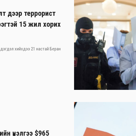
лт дээр террорист
рэгтэй 15 жил хорих
 мэдэгдэл хийхдээ 21 настай Беран
ийн үнэлгээ $965