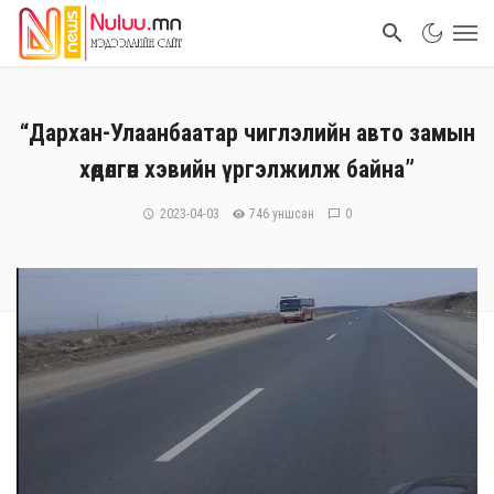
“Дархан-Улаанбаатар чиглэлийн авто замын
хөдөлгөөн хэвийн үргэлжилж байна”
2023-04-03
746 уншсан
0