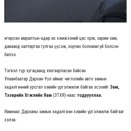
Өнгөрсөн амралтын өдөр их хэмжээний цас орж, зарим зам,
даваанд халтиргаа гулгаа үүсэж, зорчих боломжгүй болсон
билээ.
Тэгвэл түр хугацаанд хязгаарласан байсан
Улаанбаатар Дархан-Уул аймаг чиглэлийн авто замын
хөдөлгөөний урсгал хэвийн үргэлжилж байгаа эсэхийг
Зам,
Тээврийн Хөгжлийн Яам
(ЗТХЯ)-наас
тодрууллаа.
Яамнаас Дарханы замын хөдөлгөөн хэвийн үргэлжилж байгааг
хэлэв.