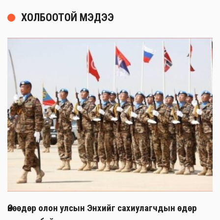
ХОЛБООТОЙ МЭДЭЭ
Өнөөдөр олон улсын Энхийг сахиулагчдын өдөр