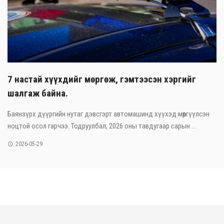
7 настай хүүхдийг мөргөж, гэмтээсэн хэргийг
шалгаж байна.
Баянзүрх дүүргийн нутаг дэвсгэрт автомашинд хүүхэд мөргүүлсэн
ноцтой осол гарчээ. Тодруулбал, 2026 оны тавдугаар сарын ...
2026-05-29