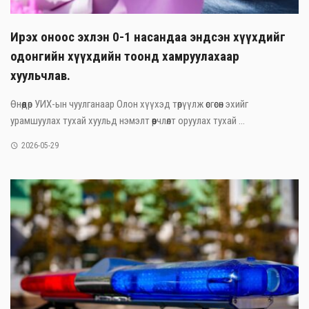
Ирэх оноос эхлэн 0-1 насандаа эндсэн хүүхдийг
одонгийн хүүхдийн тоонд хамруулахаар
хуульчлав.
Өнөөдөр УИХ-ын чуулганаар Олон хүүхэд төрүүлж өсгөсөн эхийг
урамшуулах тухай хуульд нэмэлт өөрчлөлт оруулах тухай ...
2026-05-29