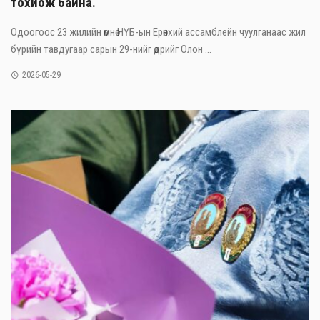
тохиож байна.
Одоогоос 23 жилийн өмнө НҮБ-ын Ерөнхий ассамблейн чуулганаас жил
бүрийн тавдугаар сарын 29-нийг өдрийг Олон ...
2026-05-29