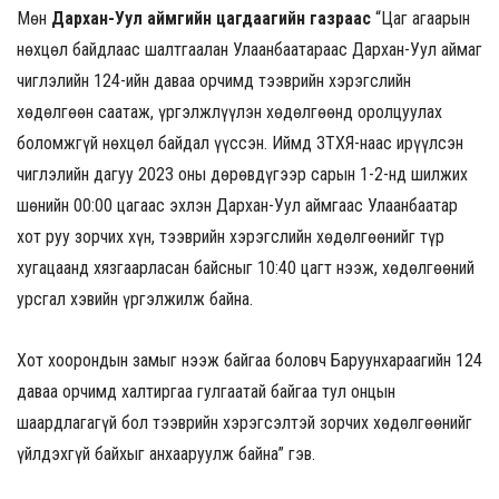
Мөн
Дархан-Уул аймгийн цагдаагийн газраас
“Цаг агаарын
нөхцөл байдлаас шалтгаалан Улаанбаатараас Дархан-Уул аймаг
чиглэлийн 124-ийн даваа орчимд тээврийн хэрэгслийн
хөдөлгөөн саатаж, үргэлжлүүлэн хөдөлгөөнд оролцуулах
боломжгүй нөхцөл байдал үүссэн. Иймд ЗТХЯ-наас ирүүлсэн
чиглэлийн дагуу 2023 оны дөрөвдүгээр сарын 1-2-нд шилжих
шөнийн 00:00 цагаас эхлэн Дархан-Уул аймгаас Улаанбаатар
хот руу зорчих хүн, тээврийн хэрэгслийн хөдөлгөөнийг түр
хугацаанд хязгаарласан байсныг
10:40 цагт нээж, хөдөлгөөний
урсгал хэвийн үргэлжилж байна.
Хот хоорондын замыг нээж байгаа боловч Баруунхараагийн 124
даваа орчимд халтиргаа гулгаатай байгаа тул онцын
шаардлагагүй бол тээврийн хэрэгсэлтэй зорчих хөдөлгөөнийг
үйлдэхгүй байхыг анхааруулж байна” гэв.