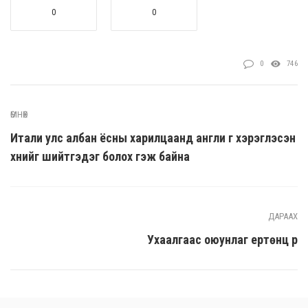
0
0
0
746
ӨМНӨХ
Итали улс албан ёсны харилцаанд англи үг хэрэглэсэн
хүнийг шийтгэдэг болох гэж байна
ДАРААХ
Ухаалгаас оюунлаг ертөнц рүү