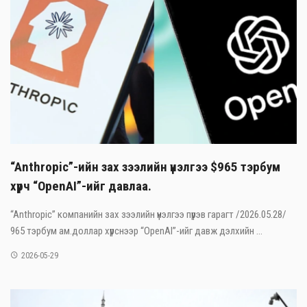
“Anthropic”-ийн зах зээлийн үнэлгээ $965 тэрбум
хүрч “OpenAI”-ийг давлаа.
“Anthropic” компанийн зах зээлийн үнэлгээ пүрэв гарагт /2026.05.28/
965 тэрбум ам.доллар хүрснээр “OpenAI”-ийг давж дэлхийн ...
2026-05-29