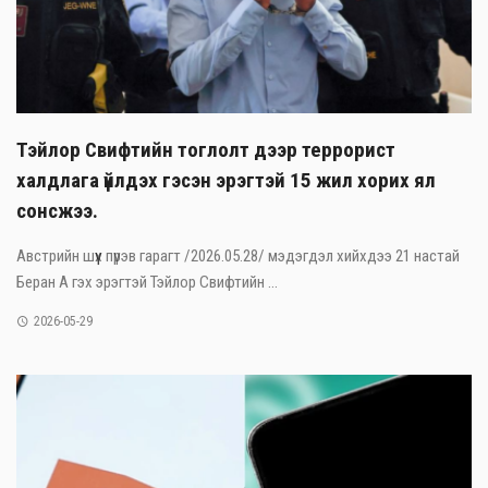
Тэйлор Свифтийн тоглолт дээр террорист
халдлага үйлдэх гэсэн эрэгтэй 15 жил хорих ял
сонсжээ.
Австрийн шүүх пүрэв гарагт /2026.05.28/ мэдэгдэл хийхдээ 21 настай
Беран А гэх эрэгтэй Тэйлор Свифтийн ...
2026-05-29