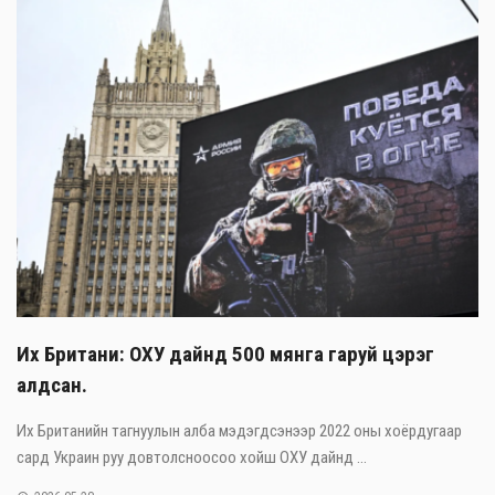
Их Британи: ОХУ дайнд 500 мянга гаруй цэрэг
алдсан.
Их Британийн тагнуулын алба мэдэгдсэнээр 2022 оны хоёрдугаар
сард Украин руу довтолсноосоо хойш ОХУ дайнд ...