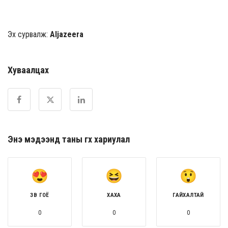
Эх сурвалж:
Aljazeera
Хуваалцах
Энэ мэдээнд таны өгөх хариулал
ЗӨВ ГОЁ
ХАХА
ГАЙХАЛТАЙ
0
0
0