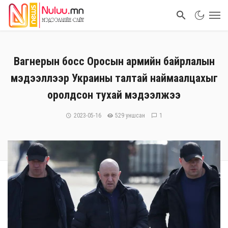
Вагнерын босс Оросын армийн байрлалын
мэдээллээр Украины талтай наймаалцахыг
оролдсон тухай мэдээлжээ
2023-05-16
529 уншсан
1