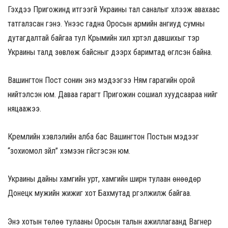
Гэхдээ Пригожинд итгээгүй Украины тал саналыг хүлээж авахаас
татгалзсан гэнэ. Үүнээс гадна Оросын армийн ангиуд сумны
дутагдалтай байгаа тул Крымийн хил хүртэл давшихыг тэр
Украины талд зөвлөж байсныг дээрх баримтад өгүүлсэн байна.
Вашингтон Пост сонин энэ мэдээгээ Ням гарагийн орой
нийтэлсэн юм. Даваа гарагт Пригожин сошиал хуудсаараа үүнийг
няцаажээ.
Кремлийн хэвлэлийн алба бас Вашингтон Постын мэдээг
“зохиомол зүйл” хэмээн үгүйсгэсэн юм.
Украины дайны хамгийн урт, хамгийн ширүүн тулаан өнөөдөр
Донецк мужийн жижиг хот Бахмутад үргэлжилж байгаа.
Энэ хотын төлөө тулааны Оросын талын ажиллагаанд Вагнер