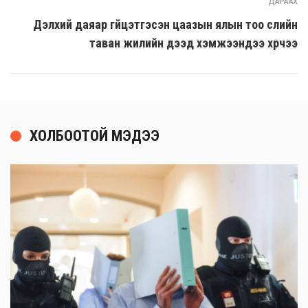
ДАРААХ
Дэлхий даяар гүйцэтгэсэн цаазын ялын тоо сүүлийн
таван жилийн дээд хэмжээндээ хүрчээ
ХОЛБООТОЙ МЭДЭЭ