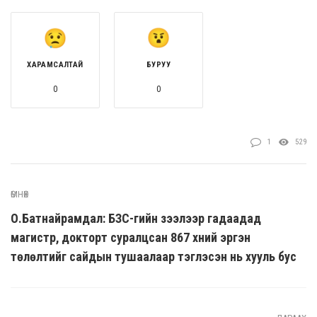
ХАРАМСАЛТАЙ
БУРУУ
0
0
1
529
ӨМНӨХ
О.Батнайрамдал: БЗС-гийн зээлээр гадаадад
магистр, докторт суралцсан 867 хүний эргэн
төлөлтийг сайдын тушаалаар тэглэсэн нь хууль бус