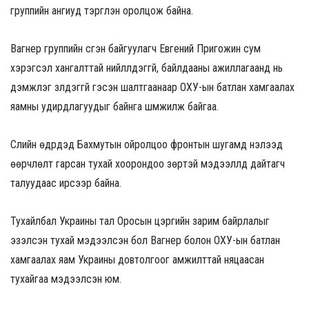
группийн ангиуд тэргүүлэн оролцож байна.
Вагнер группийн үүсгэн байгуулагч Евгений Пригожин сум
хэрэгсэл хангалттай нийлүүлдэггүй, байлдааны ажиллагаанд нь
дэмжлэг үзүүлдэггүй гэсэн шалтгаанаар ОХУ-ын батлан хамгаалах
яамны удирдлагуудыг байнга шүүмжилж байгаа.
Сүүлийн өдрүүдэд Бахмутын ойролцоо фронтын шугамд нэлээд
өөрчлөлт гарсан тухай хоорондоо зөрүүтэй мэдээллүүд дайтагч
талуудаас ирсээр байна.
Тухайлбал Украины тал Оросын цэргийн зарим байрлалыг
эзэлсэн тухай мэдээлсэн бол Вагнер болон ОХУ-ын батлан
хамгаалах яам Украины довтолгоог амжилттай няцаасан
тухайгаа мэдээлсэн юм.