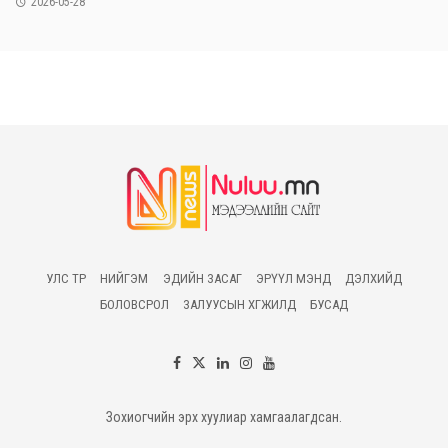
2026-05-28
УЛС ТӨР
НИЙГЭМ
ЭДИЙН ЗАСАГ
ЭРҮҮЛ МЭНД
ДЭЛХИЙД
БОЛОВСРОЛ
ЗАЛУУСЫН ХӨГЖИЛД
БУСАД
Зохиогчийн эрх хуулиар хамгаалагдсан.