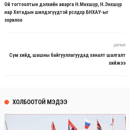
Ой тогтоолтын дэлхийн аварга Н.Мөнхшүр, Н.Энхшүр
нар Хятадын шилдэгүүдтэй өрсөлдөхөөр БНХАУ-ыг
зорилоо
ДАРААХ
Сүм хийд, шашны байгууллагуудад хяналт шалгалт
хийжээ
ХОЛБООТОЙ МЭДЭЭ