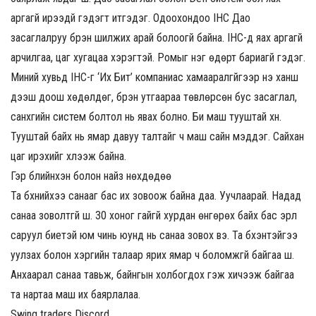
аргагүй ирээдүй гэдэгт итгэдэг. Одоохондоо IHC Дао
засаглалруу бүрэн шилжих арай болоогүй байна. IHC-д яах аргагүй
арчилгаа, цаг хугацаа хэрэгтэй. Ромыг нэг өдөрт бариагүй гэдэг.
Миний хувьд IHC-г ‘Их Бит’ компаниас хамааралгүйгээр үнэ ханш
дээш доош хөдөлдөг, бүрэн утгаараа төвлөрсөн бус засаглал,
санхүүгийн систем болтол нь явах болно. Би маш тууштай хүн.
Тууштай байх нь ямар давуу талтайг ч маш сайн мэддэг. Сайхан
цаг ирэхийг хүлээж байна.
Гэр бүлийнхэн болон найз нөхдөдөө
Та бүхнийхээ санааг бас их зовоож байна даа. Уучлаарай. Надад
санаа зоволтгүй шүү. 30 хоног гайгүй хурдан өнгөрөх байх бас эрүүл
саруул биетэй юм чинь юунд нь санаа зовох вэ. Та бүхэнтэйгээ
уулзах болон хэргийн талаар ярих ямар ч боломжгүй байгаа шүү.
Анхаарал санаа тавьж, байнгын холбогдох гэж хичээж байгаа
та нартаа маш их баярлалаа.
Swing traders Discord