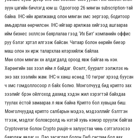
зуун цагийн бичлэгүүд юм шүү. Одоогоор 26 мянган subscription-тай
байна. IHС-ийн арилжаанд олон мянган хүмүүс эергээр, бодитоор
амьдарлаа өөрчилсөн. IHC-ийгаар арилжаа хийгээд ашгаараа
ийм бизнес эхлүүлсэн баярлалаа гээд ‘Их Бит’ компанийн оффис
руу бэлэг хүртэл илгээж байсан. Чатаар болон өөрийн биеэр
маш олон хүн ирж талархлаа илэрхийлж байлаа.
Мөн олон мянган хүн алдагдалд ороод явж байгаа нь үнэн.
Хөрөнгийн зах зээл ийм л байдаг. Өсөлт, бууралт ээлжлэх нь
энэ зах зээлийн жам. IHC-н ханш өсөөд 10 төгрөг хүрээд буусан
ч хүмүүс гомдоллосоор л байх болно. Монголчууд бид крипто зах
зээлийг бүрэн ойлгоход дахиад хэдэн жил хэрэгтэй байхдаа
туулах ёстой замаараа л явж байна Крипто бол хувьцаа биш.
Монголчуудад крипто салбарын мэдээ, мэдээллийг бэлтгэн
түгээж, мэдлэг боловсролд нь үнэтэй хувь нэмэр оруулж байгаа
Cryptoverse болон Crypto puujin-н залуустаа чинь сэтгэлээсээ
баярлаж явдаг шүү. Дао засаглал болон Defi систем бол яах