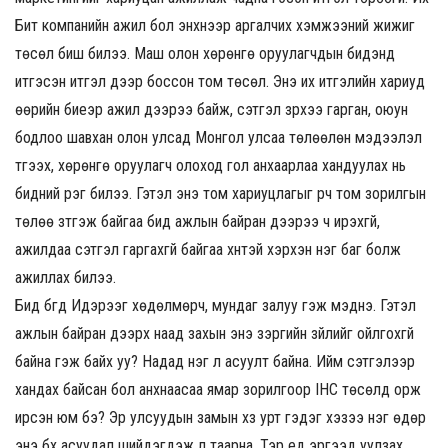
Бит компанийн ажил бол энүүхнээр аргалчих хэмжээний жижиг
төсөл биш билээ. Маш олон хөрөнгө оруулагчдын бидэнд
итгэсэн итгэл дээр боссон том төсөл. Энэ их итгэлийн хариуд
өөрийн биеэр ажил дээрээ байж, сэтгэл зүрхээ гарган, оюун
бодлоо шавхан олон улсад Монгол улсаа төлөөлөн мэдээлэл
түгээх, хөрөнгө оруулагч олоход гол анхаарлаа хандуулах нь
бидний үүрэг билээ. Гэтэл энэ том хариуцлагыг үүрч том зорилгын
төлөө зүтгэж байгаа бид ажлын байран дээрээ ч ирэхгүй,
ажилдаа сэтгэл гаргахгүй байгаа хүнтэй хэрхэн нэг баг болж
ажиллах билээ.
Бид бүгд Идэрээг хөдөлмөрч, мундаг залуу гэж мэднэ. Гэтэл
ажлын байран дээрх наад захын энэ зэргийн зүйлийг ойлгохгүй
байна гэж байх уу? Надад нэг л асуулт байна. Ийм сэтгэлээр
хандах байсан бол анхнаасаа ямар зорилгоор IHC төсөлд орж
ирсэн юм бэ? Эр улсуудын замын хүзүү урт гэдэг хэзээ нэг өдөр
энэ бүх асуудал шийдэгдэж л таарна. Тэр үед эргээд уулзах