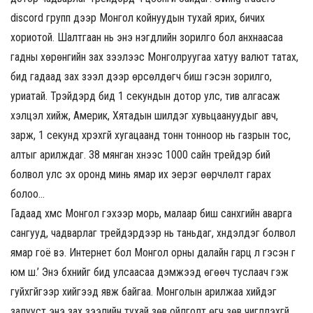
discord групп дээр Монгол койнуудын тухай ярих, бичих
хориотой. Шалтгаан нь энэ нэгдлийн зорилго бол анхнаасаа
гадны хөрөнгийн зах зээлээс Монголруугаа хатуу валют татах,
бид гадаад зах зээл дээр өрсөлдөгч биш гэсэн зорилго,
уриатай. Трэйдэрүүд бид 1 секундын дотор улс, тив алгасаж
хэлцэл хийж, Америк, Хятадын шилдэг хувьцаануудыг авч,
зарж, 1 секунд хүрэхгүй хугацаанд тонн тонноор нь газрын тос,
алтыг арилждаг. 38 мянган хүнээс 1000 сайн трейдэр бий
болвол улс эх оронд минь ямар их эерэг өөрчлөлт гарах
болоо…
Гадаад хүмүүс Монгол гэхээр морь, малаар биш санхүүгийн аварга
сангууд, чадварлаг трейдэрүүдээр нь таньдаг, хүндэлдэг болвол
ямар гоё вэ. Интернет бол Монгол орны далайн гарц л гэсэн үг
юм шүү.’ Энэ бүхнийг бид улсаасаа дэмжээд өгөөч туслаач гэж
гуйхгүйгээр хийгээд явж байгаа. Монголын арилжаа хийдэг
залууст энэ зах зээлийн тухай зөв ойлголт өгч зөв чиглүүлэхгүй