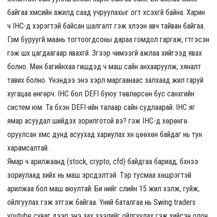
байгаа хүмүүсийн ажилд саад учруулахыг огт хүсэхгүй байна. Харин
ч IHC-д хэрэгтэй байсан шалгалт гэж хүлээн авч тайван байгаа.
Гэм буруугүй маань тогтоогдсоны дараа гомдол гаргаж, гүтгэсэн
гэж шүүх цагдаагаар явахгүй. Зүгээр чимээгүй ажлаа хийгээд явах
болно. Мөн багийнхаа гишүүдэд ч маш сайн анхааруулж, хяналт
тавих болно. Үнэндээ энэ хэрүүл маргаанаас залхаад жил гаруй
хугацаа өнгөрч. IHC бол DEFI буюу төвлөрсөн бус санхүүгийн
систем юм. Та бүхэн DEFI-ийн талаар сайн судлаарай. IHC яг
ямар асуудал шийдэх зорилготой вэ? гэж IHC-д хөрөнгө
оруулсан хүмүүс дунд асуухад хариулах хүн цөөхөн байдаг нь тун
харамсалтай.
Ямар ч арилжаанд (stock, crypto, cfd) байдгаа бариад, бүхнээ
зориулаад хийх нь маш эрсдэлтэй. Тэр тусмаа хөшүүрэгтэй
арилжаа бол маш аюултай. Би үүнийг сүүлийн 15 жил хэлж, гуйж,
ойлгуулах гэж зүтгэж байгаа. Үүний баталгаа нь Swing traders
youtube суваг дээр энэ зах зээлийг ойлгуулах гэж хийсэн олон