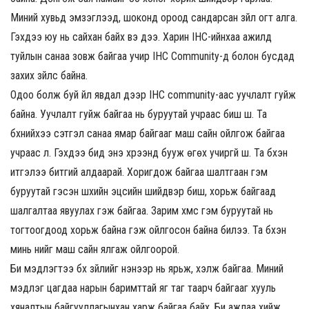
Миний хувьд эмзэглээд, шоконд ороод сандарсан зүйл огт алга.
Гэхдээ юу нь сайхан байх вэ дээ. Харин IHC-ийнхаа ажилд
туйлын санаа зовж байгаа учир IHC Community-д болон бусдад
захих зүйлс байна.
Одоо болж буй үйл явдал дээр IHC community-аас уучлалт гуйж
байна. Уучлалт гуйж байгаа нь буруутай учраас биш шүү. Та
бүхнийхээ сэтгэл санаа ямар байгааг маш сайн ойлгож байгаа
учраас л. Гэхдээ бид энэ хүрээнд бууж өгөх учиргүй шүү. Та бүхэн
итгэлээ битгий алдаарай. Хоригдож байгаа шалтгаан гэм
буруутай гэсэн шүүхийн эцсийн шийдвэр биш, хорьж байгаад
шалгалтаа явуулах гэж байгаа. Зарим хүмүүс гэм буруутай нь
тогтоогдоод хорьж байна гэж ойлгосон байна билээ. Та бүхэн
минь үүнийг маш сайн ялгаж ойлгоорой.
Би мэдүүлэгтээ бүх зүйлийг үнэнээр нь ярьж, хэлж байгаа. Миний
мэдүүлэг цагдаа нарын баримттай яг таг таарч байгааг хууль
хяналтын байгууллагынхан харж байгаа байх. Би ажлаа хийж