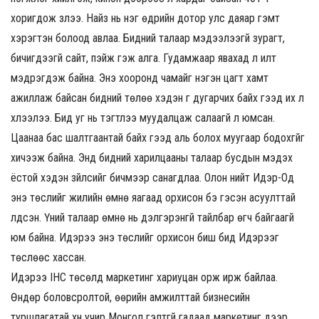
хоригдож үзлээ. Найз нь нэг өдрийн дотор улс даяар гэмт
хэрэгтэн болоод авлаа. Бидний талаар мэдээлээгүй зурагт,
бичигдээгүй сайт, пэйж гэж алга. Гудамжаар явахад л илт
мэдрэгдэж байна. Энэ хооронд чамайг нэгэн цагт хамт
ажиллаж байсан бидний төлөө хэдэн үг дугарчих байх гээд их л
хүлээлээ. Бид уг нь тэгтлээ муудалцаж салаагүй л юмсан.
Цаанаа бас шалтгаантай байх гээд аль болох муугаар бодохгүйг
хичээж байна. Энд бидний харилцааны талаар бусдын мэдэх
ёстой хэдэн зүйлсийг бичмээр санагдлаа. Олон нийт Идэр-Од
энэ төслийг жилийн өмнө яагаад орхисон бэ гэсэн асуулттай
үлдсэн. Үүний талаар өмнө нь дэлгэрэнгүй тайлбар өгч байгаагүй
юм байна. Идэрээ энэ төслийг орхисон биш бид Идэрээг
төслөөс хассан.
Идэрээ IHC төсөлд маркетинг хариуцан орж ирж байлаа.
Өндөр боловсролтой, өөрийн амжилттай бизнесийн
туршлагатай хүн учир Монгол гэлтгүй гадаад маркетинг дээр