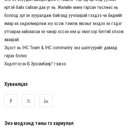
нүүртэй байх сайхан даа уг нь. Жилийн өмнө гарсан төслөөс нь
болоод эргэн зууралдаж байгаад уучлаарай гэхдээ чи биднийг
ямар их хөдөлмөрлөж юу хүсэж тэмүүлж явсныг мэдэх хүн гэдэг
утгаараа найзаасаа хүн чанар хүссэн юм шүү эмзгээр битгий хүлээж
аваарай.
Эцэст нь IHC Team & IHC community энэ шалгуурийг даваад
гарах болно.
Хүндэтгэсэн Б.Эрхэмбаяр” гэжээ.
Хуваалцах
Энэ мэдээнд таны өгөх хариулал