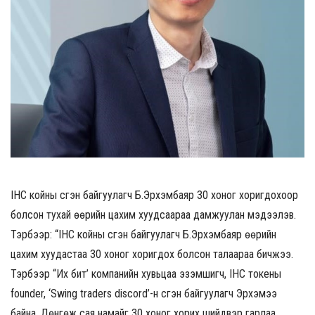
IHC койны үүсгэн байгуулагч Б.Эрхэмбаяр 30 хоног хоригдохоор
болсон тухай өөрийн цахим хуудсаараа дамжуулан мэдээлэв.
Тэрбээр: “IHC койны үүсгэн байгуулагч Б.Эрхэмбаяр өөрийн
цахим хуудастаа 30 хоног хоригдох болсон талаараа бичжээ.
Тэрбээр “Их бит’ компанийн хувьцаа эзэмшигч, IHC токены
founder, ‘Swing traders discord’-н үүсгэн байгуулагч Эрхэмээ
байна. Дөнгөж сая намайг 30 хоног хорих шийдвэр гарлаа.