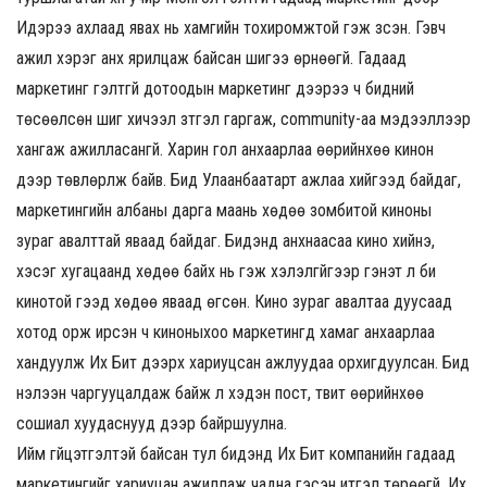
Идэрээ ахлаад явах нь хамгийн тохиромжтой гэж үзсэн. Гэвч
ажил хэрэг анх ярилцаж байсан шигээ өрнөөгүй. Гадаад
маркетинг гэлтгүй дотоодын маркетинг дээрээ ч бидний
төсөөлсөн шиг хичээл зүтгэл гаргаж, community-аа мэдээллээр
хангаж ажилласангүй. Харин гол анхаарлаа өөрийнхөө кинон
дээр төвлөрүүлж байв. Бид Улаанбаатарт ажлаа хийгээд байдаг,
маркетингийн албаны дарга маань хөдөө зомбитой киноны
зураг авалттай яваад байдаг. Бидэнд анхнаасаа кино хийнэ,
хэсэг хугацаанд хөдөө байх нь гэж хэлэлгүйгээр гэнэт л би
кинотой гээд хөдөө яваад өгсөн. Кино зураг авалтаа дуусаад
хотод орж ирсэн ч киноныхоо маркетингд хамаг анхаарлаа
хандуулж Их Бит дээрх хариуцсан ажлуудаа орхигдуулсан. Бид
нэлээн чаргууцалдаж байж л хэдэн пост, твит өөрийнхөө
сошиал хуудаснууд дээр байршуулна.
Ийм гүйцэтгэлтэй байсан тул бидэнд Их Бит компанийн гадаад
маркетингийг хариуцан ажиллаж чадна гэсэн итгэл төрөөгүй. Их