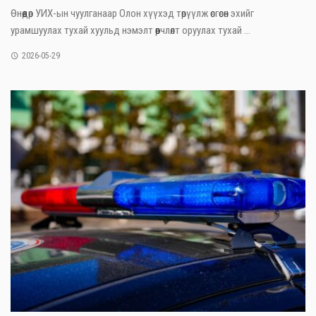
Өнөөдөр УИХ-ын чуулганаар Олон хүүхэд төрүүлж өсгөсөн эхийг
урамшуулах тухай хуульд нэмэлт өөрчлөлт оруулах тухай ...
2026-05-29