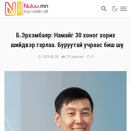
Б.Эрхэмбаяр: Намайг 30 хоног хорих
шийдвэр гарлаа. Буруутай учраас биш шүү
2023-02-28
723 уншсан
0