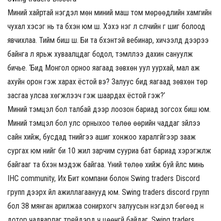
Миний хайртай нэгдэл мөн миний маш том мөрөөдлийн хамгийн
чухал хэсэг нь та бүхэн юм шүү. Хэхэ нэг л сүүлчийн үг шиг болоод
явчихлаа. Тийм биш шүү. Би та бүхэнтэй вебинар, хичээлүүд дээрээ
байнга л ярьж хуваалцдаг бодол, тэмүүллээ дахин сануулж
бичье. ‘Бид Монгол орноо яагаад зөвхөн уул уурхай, мал аж
ахуйн орон гэж харах ёстой вэ? Залуус бид яагаад зөвхөн төр
засгаа улсаа хөгжүүлээч гэж шаардах ёстой гэж?’
Миний тэмцэл бол талбай дээр лоозон бариад зогсох биш юм.
Миний тэмцэл бол улс орныхоо төлөө өөрийн чаддаг зүйлээ
сайн хийж, бусдад түүнийгээ ашиг хонжоо харалгүйгээр зааж
сургах юм үүнийг би 10 жил зарчим сууриа бат бариад хэрэгжүүлж
байгааг та бүхэн мэдэж байгаа. Үүний төлөө хийж буй үйлс минь
IHC community, Их Бит компани болон Swing traders Discord
групп дээрх үйл ажиллагаанууд юм. Swing traders discord групп
бол 38 мянган арилжаа сонирхогч залуусын нэгдэл бөгөөд үүн
дотор чадварлаг трейдэрүүд ч цөөнгүй байдаг. Swing traders