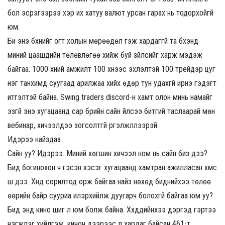
бол эсрэгээрээ хэр их хатуу валют урсан гарах нь тодорхойгүй
юм.
Би энэ бүхнийг огт холын мөрөөдөл гэж хардаггүй та бүхэнд
миний цаашдийн төлөвлөгөө хийж буй зүйлсийг харж мэдэж
байгаа. 1000 хүний амжилт 100 хүнээс эхлэлтэй 100 трейдэр цуг
нэг танхимд суугаад арилжаа хийх өдөр тун удахгүй ирнэ гэдэгт
итгэлтэй байна. Swing traders discord-н хамт олон минь намайг
эзгүй энэ хугацаанд сар бүрийн сайн үйлсээ битгий таслаарай мөн
вебинар, хичээлүүдээ зогсолтгүй үргэлжлүүлээрэй.
Идэрээ найздаа
Сайн уу? Идэрээ. Миний хөгшин хичээл ном нь сайн биз дээ?
Бид богинохон ч гэсэн хэсэг хугацаанд хамтран ажилласан хүмүүс
шүү дээ. Хүнд сорилтод орж байгаа найз нөхөд биднийхээ төлөө
өөрийн байр сууриа илэрхийлж дуугарч болохгүй байгаа юм уу?
Бид энд кино шиг л юм болж байна. Хүүхдүүдийнхээ дэргэд гэртээ
нэгжлэг хийлгэж, кинон дээрээс л хардаг байсан 461-т