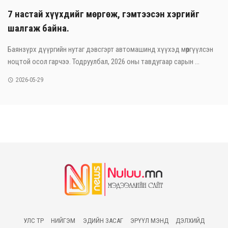
7 настай хүүхдийг мөргөж, гэмтээсэн хэргийг
шалгаж байна.
Баянзүрх дүүргийн нутаг дэвсгэрт автомашинд хүүхэд мөргүүлсэн
ноцтой осол гарчээ. Тодруулбал, 2026 оны тавдугаар сарын ...
2026-05-29
УЛС ТӨР
НИЙГЭМ
ЭДИЙН ЗАСАГ
ЭРҮҮЛ МЭНД
ДЭЛХИЙД