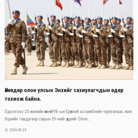
Өнөөдөр олон улсын Энхийг сахиулагчдын өдөр
тохиож байна.
Одоогоос 23 жилийн өмнө НҮБ-ын Ерөнхий ассамблейн чуулганаас жил
бүрийн тавдугаар сарын 29-нийг өдрийг Олон ...
2026-05-29