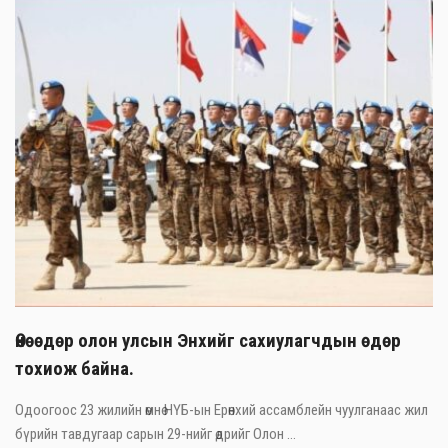
Өнөөдөр олон улсын Энхийг сахиулагчдын өдөр
тохиож байна.
Одоогоос 23 жилийн өмнө НҮБ-ын Ерөнхий ассамблейн чуулганаас жил
бүрийн тавдугаар сарын 29-нийг өдрийг Олон ...