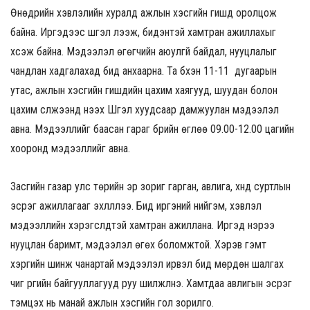
Өнөдрийн хэвлэлийн хуралд ажлын хэсгийн гишүүд оролцож
байна. Иргэдээс шүгэл үлээж, бидэнтэй хамтран ажиллахыг
хүсэж байна. Мэдээлэл өгөгчийн аюулгүй байдал, нууцлалыг
чандлан хадгалахад бид анхаарна. Та бүхэн 11-11 дугаарын
утас, ажлын хэсгийн гишүүдийн цахим хаягууд, шуудан болон
цахим сүлжээнд нээх Шүгэл хуудсаар дамжуулан мэдээлэл
авна. Мэдээллийг баасан гараг бүрийн өглөө 09.00-12.00 цагийн
хооронд мэдээллийг авна.
Засгийн газар улс төрийн эр зориг гарган, авлига, хүнд суртлын
эсрэг ажиллагааг эхлүүллээ. Бид иргэний нийгэм, хэвлэл
мэдээллийн хэрэгслүүдтэй хамтран ажиллана. Иргэд нэрээ
нууцлан баримт, мэдээлэл өгөх боломжтой. Хэрэв гэмт
хэргийн шинж чанартай мэдээлэл ирвэл бид мөрдөн шалгах
чиг үүргийн байгууллагууд руу шилжүүлнэ. Хамтдаа авлигын эсрэг
тэмцэх нь манай ажлын хэсгийн гол зорилго.