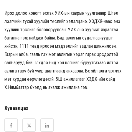
Ирэх долоо хоногт эхлэх УИХ-ын хаврын чуулганаар Шүгэл
үлээгчийн тухай хуулийн төслийг хэлэлцэнэ. ХЗДХЯ-наас энэ
хуулийн төслийг боловсруулсан. УИХ энэ хуулийг яаралтай
батална гэж найдаж байна. Бид авлигын судалгаануудыг
хийсэн, 1111 төвд ирүүлсэн мэдээллийг задлан шинжилсэн.
Газрын алба, гааль гэх мэт авлигын хэрэг гарах эрсдэлтэй
салбарууд бий. Гэхдээ бид хэн нэгнийг буруутгахаас илүүтэй
авлига гарч буй учир шалтгаанд анхаарна. Бүх зүйл алга эргүүлэх
мэт хурдан өөрчлөгдөхгүй. 5Ш ажиллагааг ХЗДХ-ийн сайд
Х.Нямбаатар бүхэлд нь ахалж ажиллана гэв.
Хуваалцах