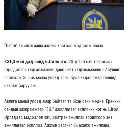
“Шүгэл” ажиллагааны ажлын хэсгээс мэдээлж байна.
ХЗДХ-ийн дэд сайд Б.Солонго:
20 хүртэл сая төгрөгийн
үлдэгдэлтэй хадгаламжийн данс нийт хадгаламжийн 97 хувийг
эзэлжээ. Энэ нь манай улсад тэгш бус байдал ямар түвшинд
байгааг харуулна.
Авлига манай улсад ямар байгааг та бүхэн сайн мэднэ. Ерөнхий
сайдын захирамжаар “5Ш” ажиллагааг эхлүүлсний нэг нь Шүгэл.
Иргэдээс мэдээлэл авч, хамтран ажиллах зорилгоор энэ
ажиллагааг эхлүүллээ. Ажлын хэсгийг би ахалж ажиллана.