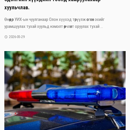
хуульчлав.
Өнөөдөр УИХ-ын чуулганаар Олон хүүхэд төрүүлж өсгөсөн эхийг
урамшуулах тухай хуульд нэмэлт өөрчлөлт оруулах тухай ...
2026-05-29