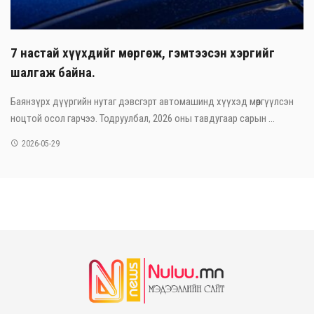
7 настай хүүхдийг мөргөж, гэмтээсэн хэргийг
шалгаж байна.
Баянзүрх дүүргийн нутаг дэвсгэрт автомашинд хүүхэд мөргүүлсэн
ноцтой осол гарчээ. Тодруулбал, 2026 оны тавдугаар сарын ...
2026-05-29