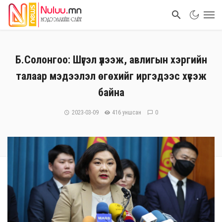
Б.Солонгоо: Шүгэл үлээж, авлигын хэргийн
талаар мэдээлэл өгөхийг иргэдээс хүсэж
байна
2023-03-09
416 уншсан
0