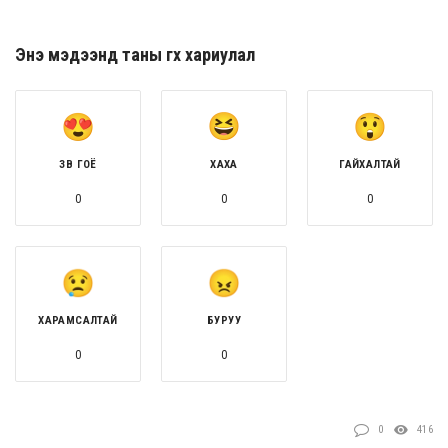
Энэ мэдээнд таны өгөх хариулал
ЗӨВ ГОЁ
ХАХА
ГАЙХАЛТАЙ
0
0
0
ХАРАМСАЛТАЙ
БУРУУ
0
0
0
416