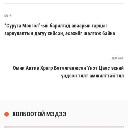
ӨМНӨХ
“Суруга Монгол”-ын барилгад аваарын гарцыг
зориулалтын дагуу хийсэн, эсэхийг шалгаж байна
ДАРААХ
Омни Актив Хөрөнгөөр Баталгаажсан Үнэт Цаас эхний
үндсэн төлөлтөө амжилттай төллөө
ХОЛБООТОЙ МЭДЭЭ