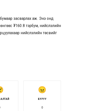
рбумаар засварлах аж. Энэ онд
өнгөөс ₮160.8 тэрбум, нийслэлийн
зарцуулахаар нийслэлийн төсвийг
САЛТАЙ
БУРУУ
0
0