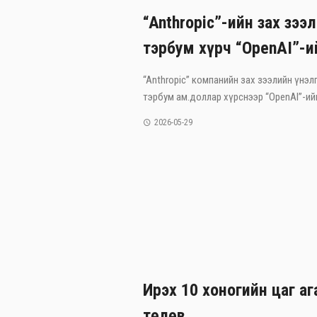
“Anthropic”-ийн зах зээ
тэрбум хүрч “OpenAI”-и
“Anthropic” компанийн зах зээлийн үнэлг
тэрбум ам.доллар хүрснээр “OpenAI”-ийг
2026-05-29
Ирэх 10 хоногийн цаг а
төлөв.