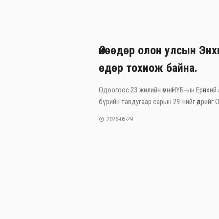
Өнөөдөр олон улсын Эн
өдөр тохиож байна.
Одоогоос 23 жилийн өмнө НҮБ-ын Ерөнхий
бүрийн тавдугаар сарын 29-нийг өдрийг Ол
2026-05-29