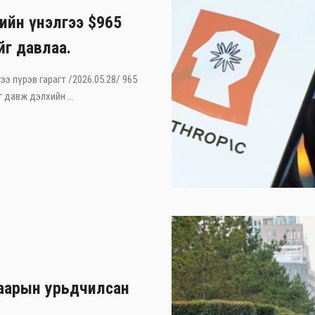
лийн үнэлгээ $965
йг давлаа.
ээ пүрэв гарагт /2026.05.28/ 965
 давж дэлхийн ...
гаарын урьдчилсан