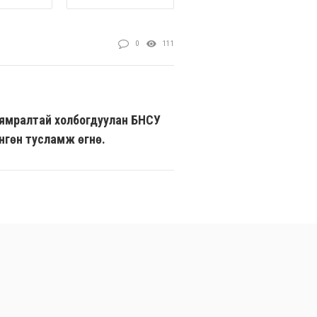
0
111
ямралтай холбогдуулан БНСУ
нгөн тусламж өгнө.