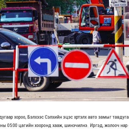
0 дугаар хороо, Бэлхээс Сэлхийн эцэс хүртэлх авто замыг тавдуг
-ны 05:00 цагийн хооронд хааж, шинэчилнэ. Иргэд, жолооч нар