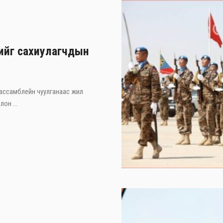
хийг сахиулагчдын
 ассамблейн чуулганаас жил
он ...