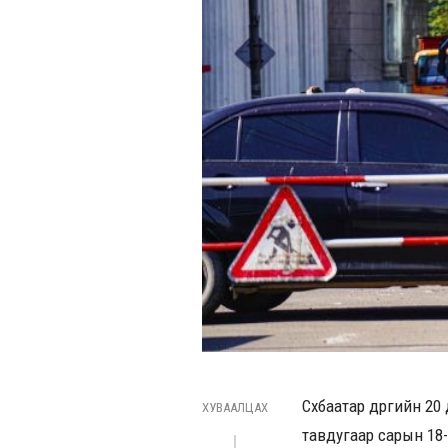
Сүхбаатар дүүргийн 2
ХУВААЛЦАХ
тавдугаар сарын 18