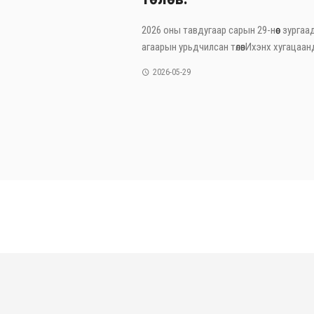
2026 оны тавдугаар сарын 29-нөөс зургаа
агаарын урьдчилсан төлөвИхэнх хугацаанд 
2026-05-29