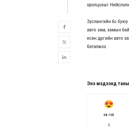
оролцохыг Нийслэл
Зуслангийн бүс буюу
авто зам, замын ба
есөн дүүргийн авто 
баталжээ.
Энэ мэдээнд таны ө
ЗӨВ ГОЁ
0