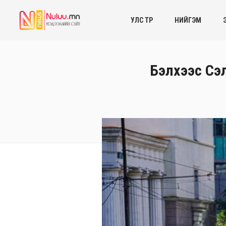
УЛС ТӨР
НИЙГЭМ
Бэлхээс Сэл