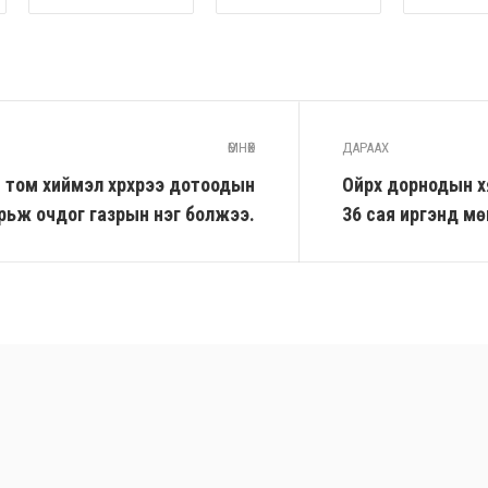
ӨМНӨХ
ДАРААХ
 том хиймэл хүрхрээ дотоодын
Ойрх дорнодын х
рьж очдог газрын нэг болжээ.
36 сая иргэнд мө