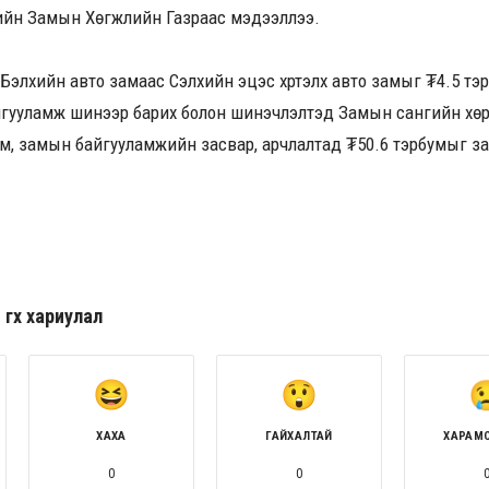
ийн Замын Хөгжлийн Газраас мэдээллээ.
 Бэлхийн авто замаас Сэлхийн эцэс хүртэлх авто замыг ₮4.5 тэ
йгууламж шинээр барих болон шинэчлэлтэд Замын сангийн хөр
зам, замын байгууламжийн засвар, арчлалтад ₮50.6 тэрбумыг 
гөх хариулал
ХАХА
ГАЙХАЛТАЙ
ХАРАМ
0
0