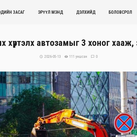
ЭДИЙН ЗАСАГ
ЭРҮҮЛ МЭНД
ДЭЛХИЙД
БОЛОВСРОЛ
х хүртэлх автозамыг 3 хоног хааж,
2026-05-13
111 уншсан
0