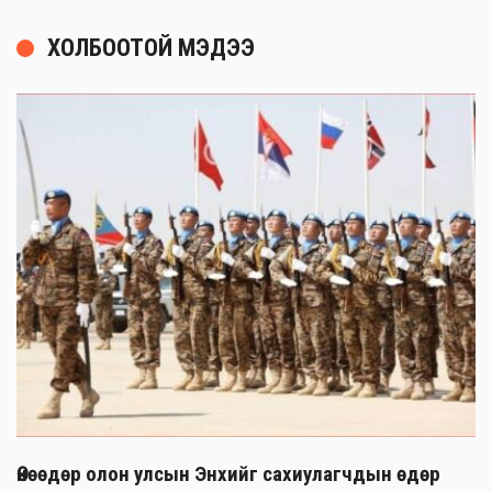
ХОЛБООТОЙ МЭДЭЭ
Өнөөдөр олон улсын Энхийг сахиулагчдын өдөр