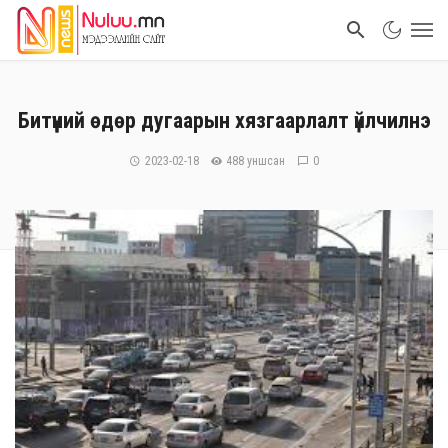
Битүүний өдөр дугаарын хязгаарлалт үйлчилнэ
2023-02-18
488 уншсан
0