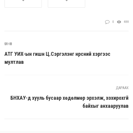
0
488
ӨМНӨХ
АТГ УИХ-ын гишүүн Ц.Сэргэлэнг нүүрсний хэргээс
мултлав
ДАРААХ
БНХАУ-д хууль бусаар хөдөлмөр эрхэлж, хохирохгүй
байхыг анхааруулав