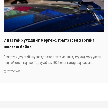
7 настай хүүхдийг мөргөж, гэмтээсэн хэргийг
шалгаж байна.
Баянзүрх дүүргийн нутаг дэвсгэрт автомашинд хүүхэд мөргүүлсэн
ноцтой осол гарчээ. Тодруулбал, 2026 оны тавдугаар сарын ...
2026-05-29