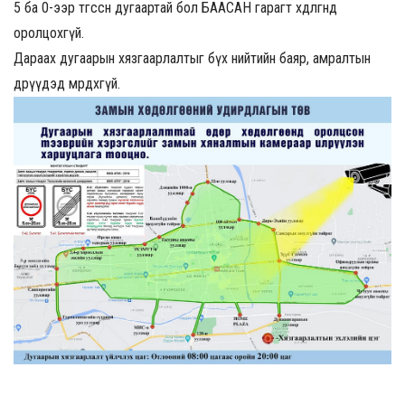
5 ба 0-ээр төгссөн дугаартай бол БААСАН гарагт хөдөлгөөнд
оролцохгүй.
Дараах дугаарын хязгаарлалтыг бүх нийтийн баяр, амралтын
өдрүүдэд мөрдөхгүй.