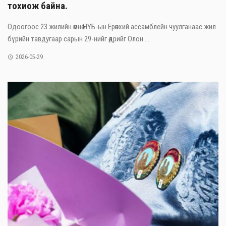
тохиож байна.
Одоогоос 23 жилийн өмнө НҮБ-ын Ерөнхий ассамблейн чуулганаас жил
бүрийн тавдугаар сарын 29-нийг өдрийг Олон ...
2026-05-29