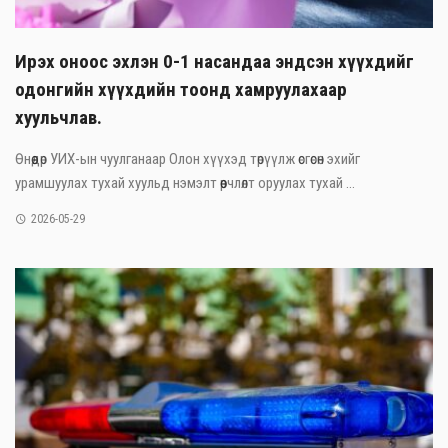
Ирэх оноос эхлэн 0-1 насандаа эндсэн хүүхдийг
одонгийн хүүхдийн тоонд хамруулахаар
хуульчлав.
Өнөөдөр УИХ-ын чуулганаар Олон хүүхэд төрүүлж өсгөсөн эхийг
урамшуулах тухай хуульд нэмэлт өөрчлөлт оруулах тухай ...
2026-05-29