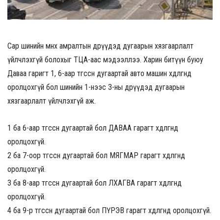
Сар шинийн өмнөх амралтын өдрүүдэд дугаарын хязгаарлалт
үйлчлэхгүй болохыг ТЦА-аас мэдээллээ. Харин битүүн буюу
Даваа гаригт 1, 6-аар төгссөн дугаартай авто машин хөдөлгөөнд
оролцохгүй бол шинийн 1-нээс 3-ны өдрүүдэд дугаарын
хязгаарлалт үйлчлэхгүй аж.
1 ба 6-аар төгссөн дугаартай бол ДАВАА гарагт хөдөлгөөнд
оролцохгүй.
2 ба 7-оор төгссөн дугаартай бол МЯГМАР гарагт хөдөлгөөнд
оролцохгүй.
3 ба 8-аар төгссөн дугаартай бол ЛХАГВА гарагт хөдөлгөөнд
оролцохгүй.
4 ба 9-өөр төгссөн дугаартай бол ПҮРЭВ гарагт хөдөлгөөнд оролцохгүй.