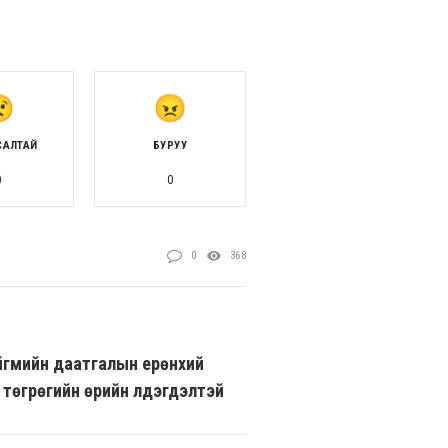
САЛТАЙ
БУРУУ
0
0
0
368
йгмийн даатгалын ерөнхий
 төгрөгийн өрийн үлдэгдэлтэй