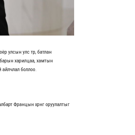
р улсын улс төр, батлан
албарын харилцаа, хамтын
й айлчлал боллоо.
барт Францын хөрөнгө оруулалтыг