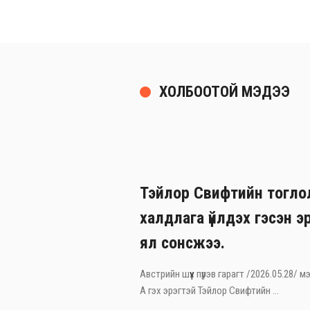
ХОЛБООТОЙ МЭДЭЭ
Тэйлор Свифтийн тогло
халдлага үйлдэх гэсэн э
ял сонсжээ.
Австрийн шүүх пүрэв гарагт /2026.05.28/
А гэх эрэгтэй Тэйлор Свифтийн ...