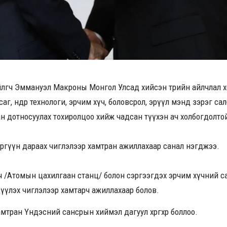
лөгч Эммануэл Макроны Монгол Улсад хийсэн төрийн айлчлал хоё
саг, өндөр технологи, эрчим хүч, боловсрол, эрүүл мэнд зэрэг с
н дотносуулах тохиролцоо хийж чадсан түүхэн ач холбогдолто
эргүүн дараах чиглэлээр хамтран ажиллахаар санал нэгджээ.
ч
/Атомын цахилгаан станц/ болон сэргээгдэх эрчим хүчний сал
үүлэх чиглэлээр хамтарч ажиллахаар болов.
мтран Үндэсний сансрын хиймэл дагуул хөөргөхөөр боллоо.