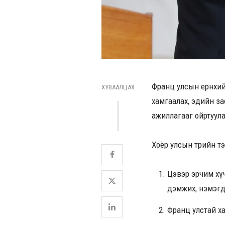
Франц улсын ерөнхий
ХУВААЛЦАХ
хамгаалах, эдийн за
ажиллагааг ойртуула
Хоёр улсын төрийн т
Цэвэр эрчим хү
дэмжих, нэмэгд
Франц улстай ха