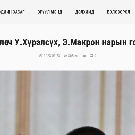
ЭДИЙН ЗАСАГ
ЭРҮҮЛ МЭНД
ДЭЛХИЙД
БОЛОВСРОЛ
өгч У.Хүрэлсүх, Э.Макрон нарын 
2023-05-23
368 уншсан
0