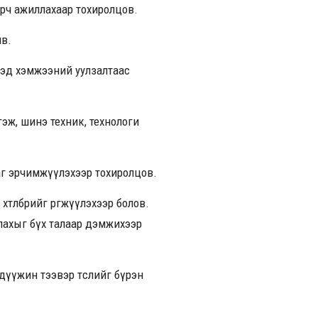
арч ажиллахаар тохиролцов.
ив.
дээд хэмжээний уулзалтаас
эж, шинэ техник, технологи
г эрчимжүүлэхээр тохиролцов.
төлбөрийг өргөжүүлэхээр болов.
лахыг бүх талаар дэмжихээр
дүүжин тээвэр төслийг бүрэн