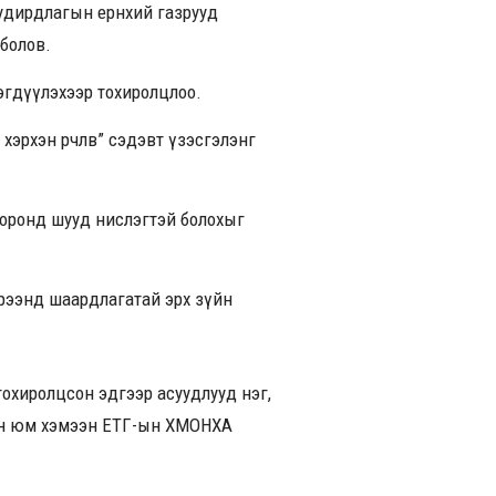
удирдлагын ерөнхий газрууд
болов.
эгдүүлэхээр тохиролцлоо.
рхэн өөрчлөв” сэдэвт үзэсгэлэнг
оронд шууд нислэгтэй болохыг
үрээнд шаардлагатай эрх зүйн
тохиролцсон эдгээр асуудлууд нэг,
сэн юм хэмээн ЕТГ-ын ХМОНХА