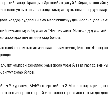
 ерөнхий газар, Францын Иргэний аюулгүй байдал, гамшгийн 
улах олон улсын ажиллагаанд хамтран хувь нэмрээ оруулахаар 
удлал, хавдар судлалын эмч мэргэжилтнүүдийн солилцоог нэм
й түүхийн музейд дэлгэх “Чингис хаан: Монголчууд дэлхийг хэ
нар ивээлдээ авч ажиллахаар болов.
ын салбарт хамтын ажиллагааг эрчимжүүлж,
Монгол- Франц хо
ролцов.
албарт хамтран ажиллаж, хамтарсан уран бүтээл гаргах, энэ х
байгуулахаар болов.
йлөгч У.Хүрэлсүх, БНФУ-ын ерөнхийлөгч Э.Макрон нар харилцан 
н арван жилээр тогтвортой үргэлжлэн хэрэгжинэ гэж мэдэгд