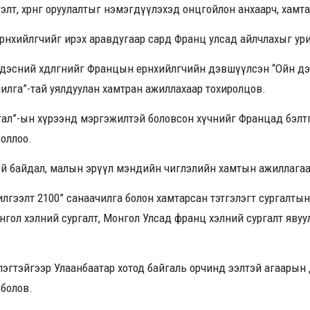
лт, хөрөнгө оруулалтыг нэмэгдүүлэхэд онцгойлон анхаарч, хамт
өнхийлөгчийг ирэх аравдугаар сард Франц улсад айлчлахыг ур
дэсний хөдөлгөөнийг Францын ерөнхийлөгчийн дэвшүүлсэн “Ойн 
илга”-тай уялдуулан хамтран ажиллахаар тохиролцов.
гал”-ын хүрээнд мэргэжилтэй боловсон хүчнийг Францад бэлтг
оллоо.
й байдал, малын эрүүл мэндийн чиглэлийн хамтын ажиллагаа
илгээлт 2100” санаачилга болон хамтарсан тэтгэлэгт сургалтын хө
нгол хэлний сургалт, Монгол Улсад франц хэлний сургалт явуу
эгтэйгээр
Улаанбаатар хотод байгаль орчинд ээлтэй агаарын 
 болов.