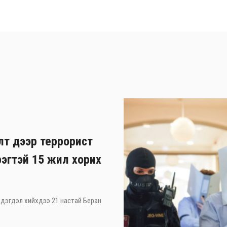
лт дээр террорист
рэгтэй 15 жил хорих
 мэдэгдэл хийхдээ 21 настай Беран