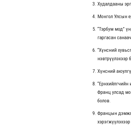
Худалдааны эргэ
Монгол Улсын ер
“Тэрбум мод” үн
гаргасан санаач
“Хүнсний хувьс
нэвтрүүлэхээр б
Хүнсний аюулгү
“Ерөнхийлөгчийн 
Франц улсад мо
болов.
Францын дэмжл
хэрэгжүүлэхээр