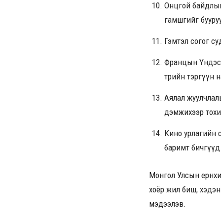
Онцгой байдлын
гамшгийг бууру
Гэмтэл согог с
Францын Үндэсни
төрийн тэргүүн 
Аялал жуулчлал
дэмжихээр тохи
Кино урлагийн с
баримт бичгүүд 
Монгол Улсын ерөнхи
хоёр жил биш, хэдэ
мэдээлэв.