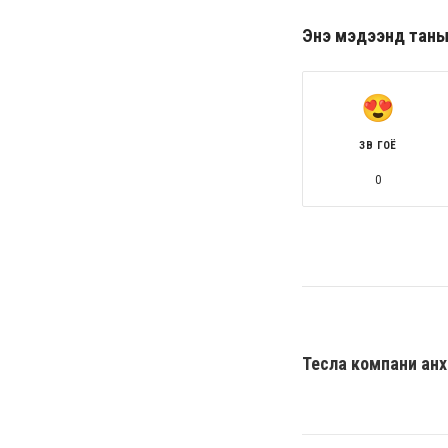
Энэ мэдээнд таны ө
ЗӨВ ГОЁ
0
Тесла компани анх 