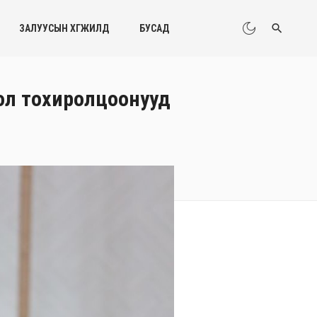
ЗАЛУУСЫН ХӨГЖИЛД
БУСАД
гол тохиролцоонууд