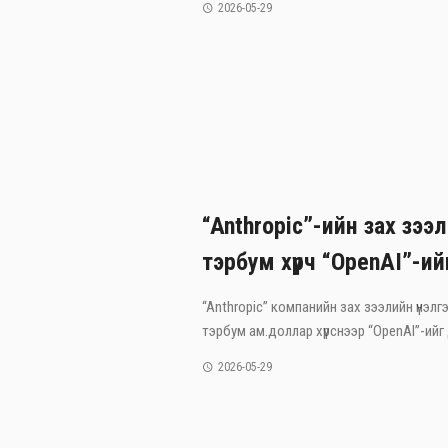
2026-05-29
“Anthropic”-ийн зах зээл
тэрбум хүрч “OpenAI”-ий
“Anthropic” компанийн зах зээлийн үнэлгэ
тэрбум ам.доллар хүрснээр “OpenAI”-ийг 
2026-05-29