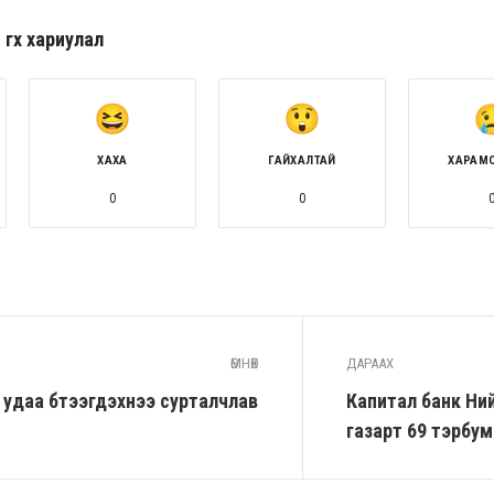
гөх хариулал
ХАХА
ГАЙХАЛТАЙ
ХАРАМ
0
0
ӨМНӨХ
ДАРААХ
удаа бүтээгдэхүүнээ сурталчлав
Капитал банк Ни
газарт 69 тэрбум