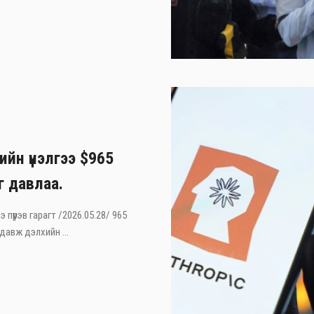
ийн үнэлгээ $965
г давлаа.
э пүрэв гарагт /2026.05.28/ 965
давж дэлхийн ...