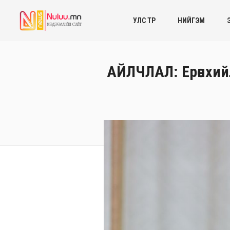
УЛС ТӨР
НИЙГЭМ
АЙЛЧЛАЛ: Ерөнхийл