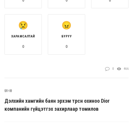
0
0
0
ХАРАМСАЛТАЙ
БУРУУ
0
0
0
466
ӨМНӨХ
Дэлхийн хамгийн баян эрхэм төрсөн охиноо Dior
компанийн гүйцэтгэх захирлаар томилов