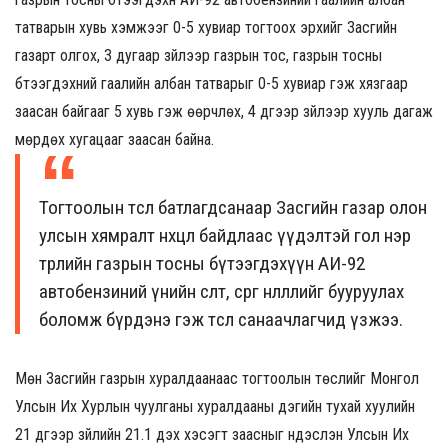
татварын хувь хэмжээг 0-5 хувиар тогтоох эрхийг Засгийн
газарт олгох, 3 дугаар зүйлээр газрын тос, газрын тосны
бүтээгдэхүүний гаалийн албан татварыг 0-5 хувиар гэж хязгаар
заасан байгааг 5 хувь гэж өөрчлөх, 4 дүгээр зүйлээр хууль дагаж
мөрдөх хугацааг заасан байна.
Тогтоолын төсөл батлагдсанаар Засгийн газар олон
улсын хямралт нөхцөл байдлаас үүдэлтэй гол нэр
төрлийн газрын тосны бүтээгдэхүүн АИ-92
автобензиний үнийн өсөлт, сөрөг нөлөөллийг бууруулах
боломж бүрдэнэ гэж төсөл санаачлагчид үзжээ.
Мөн Засгийн газрын хуралдаанаас тогтоолын төслийг Монгол
Улсын Их Хурлын чуулганы хуралдааны дэгийн тухай хуулийн
21 дүгээр зүйлийн 21.1 дэх хэсэгт заасныг үндэслэн Улсын Их