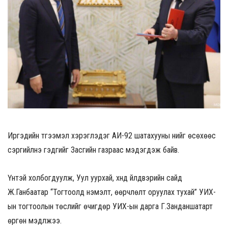
Иргэдийн түгээмэл хэрэглэдэг АИ-92 шатахууны үнийг өсөхөөс
сэргийлнэ гэдгийг Засгийн газраас мэдэгдэж байв.
Үүнтэй холбогдуулж, Уул уурхай, хүнд үйлдвэрийн сайд
Ж.Ганбаатар “Тогтоолд нэмэлт, өөрчлөлт оруулах тухай” УИХ-
ын тогтоолын төслийг өчигдөр УИХ-ын дарга Г.Занданшатарт
өргөн мэдүүлжээ.