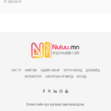
2026-05-29
УЛС ТӨР
НИЙГЭМ
ЭДИЙН ЗАСАГ
ЭРҮҮЛ МЭНД
ДЭЛХИЙД
БОЛОВСРОЛ
ЗАЛУУСЫН ХӨГЖИЛД
БУСАД
Зохиогчийн эрх хуулиар хамгаалагдсан.