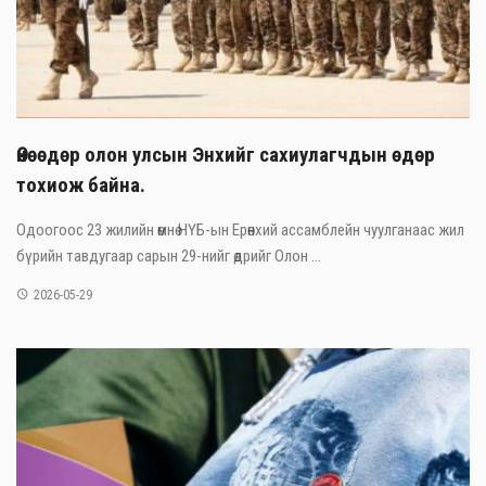
Өнөөдөр олон улсын Энхийг сахиулагчдын өдөр
тохиож байна.
Одоогоос 23 жилийн өмнө НҮБ-ын Ерөнхий ассамблейн чуулганаас жил
бүрийн тавдугаар сарын 29-нийг өдрийг Олон ...
2026-05-29