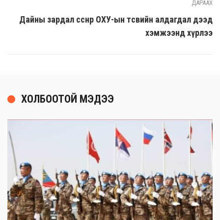
ДАРААХ
Дайны зардал өссөнөөр ОХУ-ын төсвийн алдагдал дээд
хэмжээнд хүрлээ
ХОЛБООТОЙ МЭДЭЭ