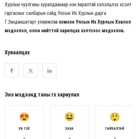
Хурлын чуулганы хуралдаанаар нэн яаралтай хэлэлцүүлэх хүсэлт
гаргасныг салбарын сайд Улсын Их Хурлын дарга
Г.Занданшатарт уламжлав
хэмээн Улсын Их Хурлын Хэвлэл
мэдээлэл, олон нийттэй харилцах хэлтсээс мэдээлэв.
Хуваалцах
Энэ мэдээнд таны өгөх хариулал
ЗӨВ ГОЁ
ХАХА
ГАЙХАЛТАЙ