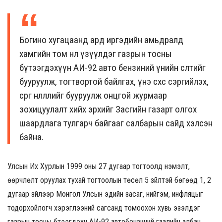
Богино хугацаанд ард иргэдийн амьдралд
хамгийн том нөлөө үзүүлдэг газрын тосны
бүтээгдэхүүн АИ-92 авто бензиний үнийн өсөлтийг
бууруулж, тогтвортой байлгах, үнэ өсөхөөс сэргийлэх,
сөрөг нөлөөллийг бууруулж онцгой журмаар
зохицуулалт хийх эрхийг Засгийн газарт олгох
шаардлага тулгарч байгааг салбарын сайд хэлсэн
байна.
Улсын Их Хурлын 1999 оны 27 дугаар тогтоолд нэмэлт,
өөрчлөлт оруулах тухай тогтоолын төсөл 5 зүйлтэй бөгөөд 1, 2
дугаар зүйлээр Монгол Улсын эдийн засаг, нийгэм, инфляцыг
тодорхойлогч хэрэглээний сагсанд томоохон хувь эзэлдэг
газрын тосны бүтээгдэхүүн АИ-92 автобензиний гаалийн албан