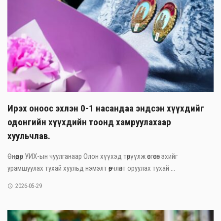
Ирэх оноос эхлэн 0-1 насандаа эндсэн хүүхдийг
одонгийн хүүхдийн тоонд хамруулахаар
хуульчлав.
Өнөөдөр УИХ-ын чуулганаар Олон хүүхэд төрүүлж өсгөсөн эхийг
урамшуулах тухай хуульд нэмэлт өөрчлөлт оруулах тухай ...
2026-05-29