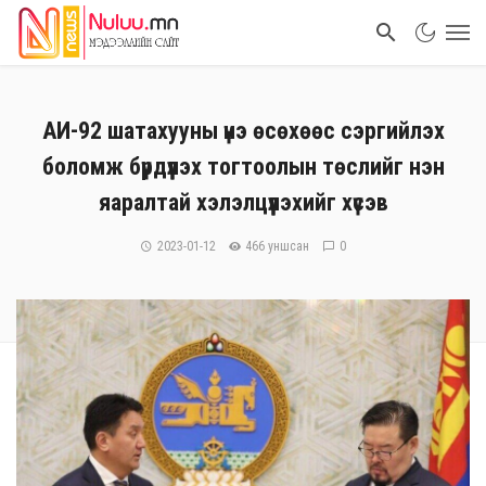
АИ-92 шатахууны үнэ өсөхөөс сэргийлэх
боломж бүрдүүлэх тогтоолын төслийг нэн
яаралтай хэлэлцүүлэхийг хүсэв
2023-01-12
466 уншсан
0