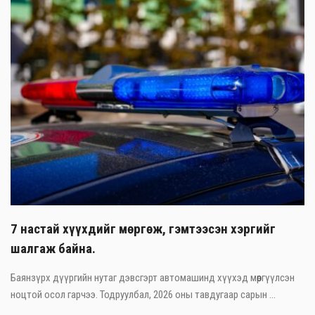
7 настай хүүхдийг мөргөж, гэмтээсэн хэргийг
шалгаж байна.
Баянзүрх дүүргийн нутаг дэвсгэрт автомашинд хүүхэд мөргүүлсэн
ноцтой осол гарчээ. Тодруулбал, 2026 оны тавдугаар сарын ...