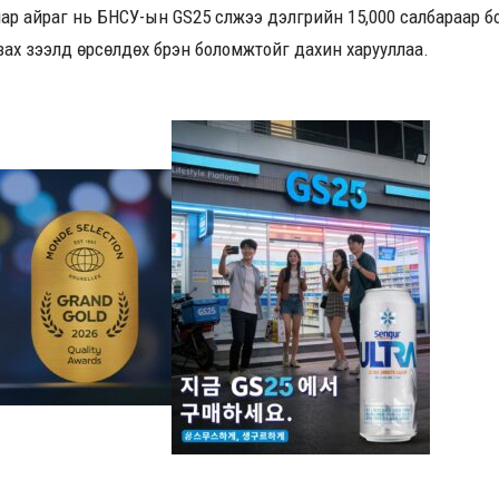
” шар айраг нь БНСУ-ын GS25 сүлжээ дэлгүүрийн 15,000 салбараар
 зах зээлд өрсөлдөх бүрэн боломжтойг дахин харууллаа.