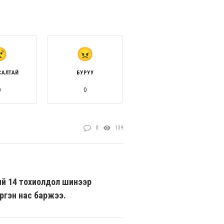
САЛТАЙ
БУРУУ
0
0
0
139
ий 14 тохиолдол шинээр
ргэн нас баржээ.