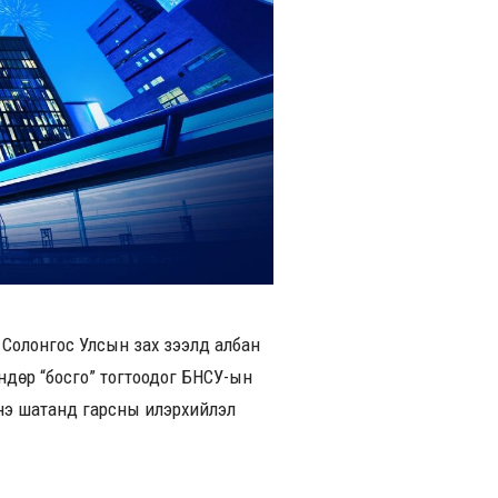
х Солонгос Улсын зах зээлд албан
өндөр “босго” тогтоодог БНСУ-ын
инэ шатанд гарсны илэрхийлэл