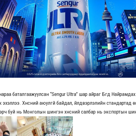
араа баталгаажуулсан “Sengur Ultra” шар айраг Бүгд Найрамда
 эхэллээ. Хүнсний аюулгүй байдал, үйлдвэрлэлийн стандартад 
втэрч буй нь Монголын шингэн хүнсний салбар нь экспортын ш