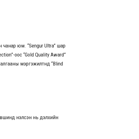
н чанар юм. “Sengur Ultra” шар
tion”-оос “Gold Quality Award”
лгааны мэргэжилтнүүд “Blind
түвшинд үнэлсэн нь дэлхийн