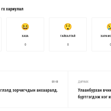
гөх хариулал
ХАХА
ГАЙХАЛТАЙ
ХАРАМ
0
0
ӨМНӨХ
ДАРААХ
чиглэлд зорчигчдын анхааралд.
Улаанбурхан өвчн
бүртгэгдэж нэг и