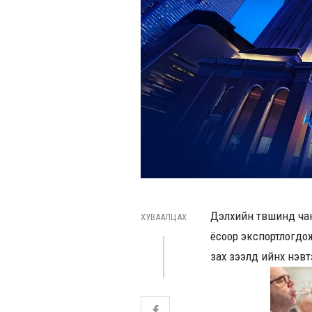
Дэлхийн түвшинд чан
ХУВААЛЦАХ
ёсоор экспортлогдож
зах зээлд ийнхүү нэ