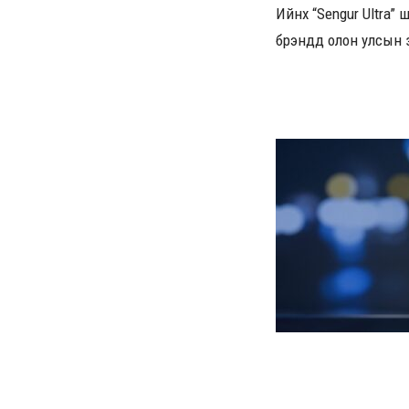
Ийнхүү “Sengur Ultra
брэндүүд олон улсын