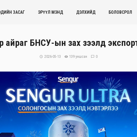
ЭДИЙН ЗАСАГ
ЭРҮҮЛ МЭНД
ДЭЛХИЙД
БОЛОВСРОЛ
ар айраг БНСУ-ын зах зээлд экспо
2026-05-13
139 уншсан
0