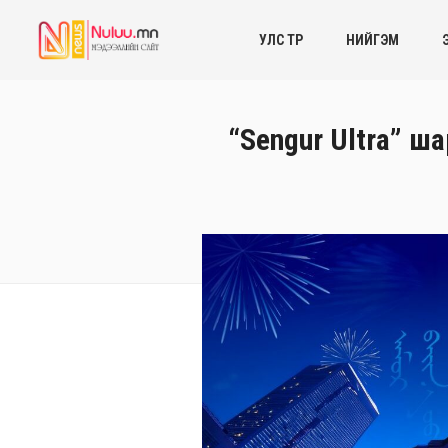
УЛС ТӨР
НИЙГЭМ
“Sengur Ultra” ш