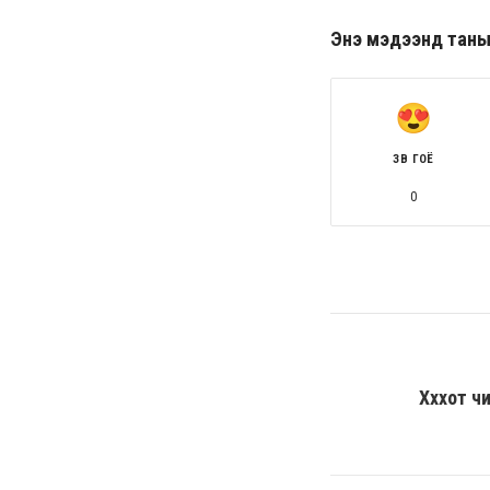
Энэ мэдээнд таны ө
ЗӨВ ГОЁ
0
Хөххот 