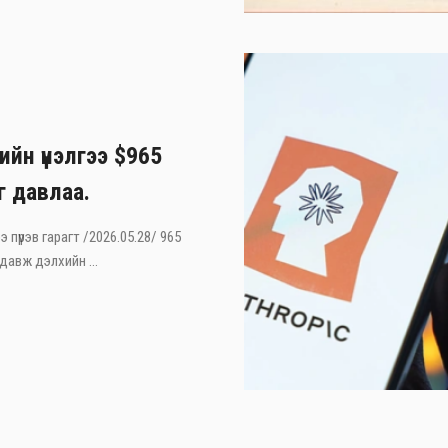
ийн үнэлгээ $965
г давлаа.
э пүрэв гарагт /2026.05.28/ 965
давж дэлхийн ...