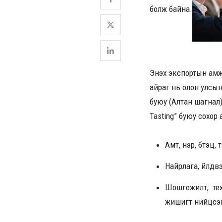
болж байна.
Энэхүү экспортын амж
айраг нь олон улсын 
буюу (Алтан шагнал)
Tasting” буюу сохор
Амт, үнэр, бүтэц,
Найрлага, үйлдв
Шошгожилт, техн
жишигт нийцсэн