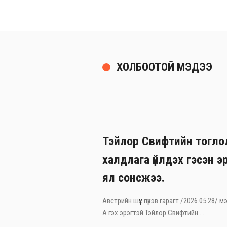
ХОЛБООТОЙ МЭДЭЭ
Тэйлор Свифтийн тогло
халдлага үйлдэх гэсэн э
ял сонсжээ.
Австрийн шүүх пүрэв гарагт /2026.05.28/
А гэх эрэгтэй Тэйлор Свифтийн ...