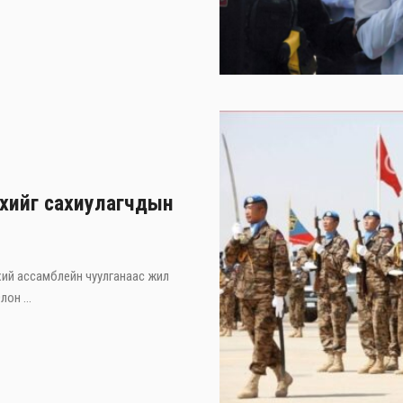
хийг сахиулагчдын
ий ассамблейн чуулганаас жил
он ...