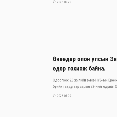
2026-05-29
Өнөөдөр олон улсын Эн
өдөр тохиож байна.
Одоогоос 23 жилийн өмнө НҮБ-ын Ерөнх
бүрийн тавдугаар сарын 29-нийг өдрийг Ол
2026-05-29