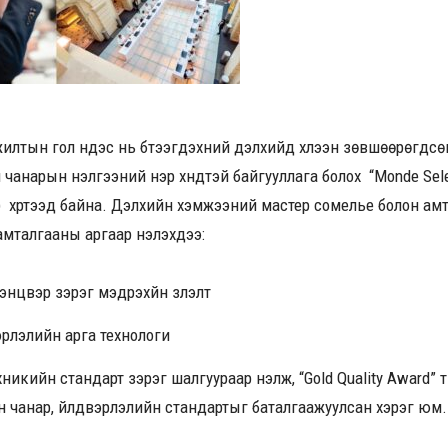
илтын гол үндэс нь бүтээгдэхүүний дэлхийд хүлээн зөвшөөрөгдсө
чанарын үнэлгээний нэр хүндтэй байгууллага болох “Monde Selec
 хүртээд байна. Дэлхийн хэмжээний мастер сомелье болон амта
 амталгааны аргаар үнэлэхдээ:
 тэнцвэр зэрэг мэдрэхүйн үзүүлэлт
эрлэлийн арга технологи
икийн стандарт зэрэг шалгуураар үнэлж, “Gold Quality Award” 
 чанар, үйлдвэрлэлийн стандартыг баталгаажуулсан хэрэг юм.