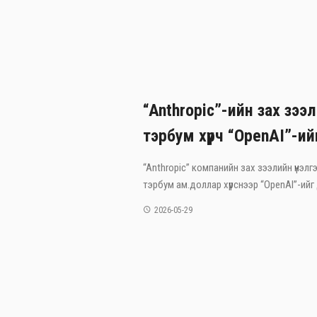
“Anthropic”-ийн зах зээл
тэрбум хүрч “OpenAI”-ий
“Anthropic” компанийн зах зээлийн үнэлгэ
тэрбум ам.доллар хүрснээр “OpenAI”-ийг 
2026-05-29