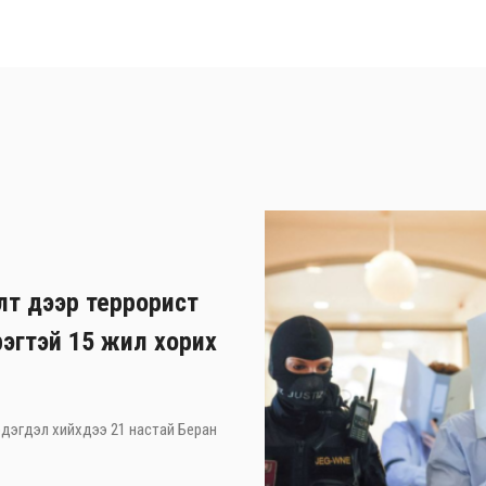
лт дээр террорист
рэгтэй 15 жил хорих
 мэдэгдэл хийхдээ 21 настай Беран