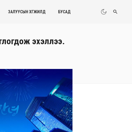
ЗАЛУУСЫН ХӨГЖИЛД
БУСАД
ртлогдож эхэллээ.