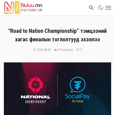
“Road to Nation Championship” тэмцээний
хагас финалын тоглолтууд эхэллээ
2022-06-22
274 уншсан
0