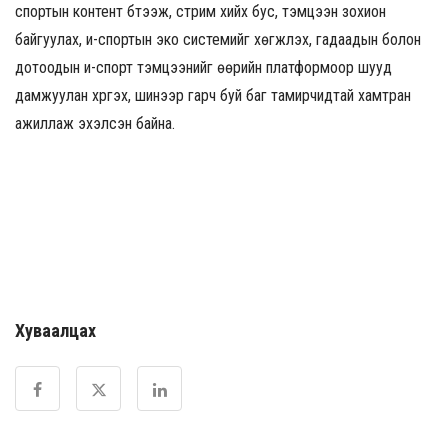
спортын контент бүтээж, стрим хийх бус, тэмцээн зохион
байгуулах, и-спортын эко системийг хөгжүүлэх, гадаадын болон
дотоодын и-спорт тэмцээнийг өөрийн платформоор шууд
дамжуулан хүргэх, шинээр гарч буй баг тамирчидтай хамтран
ажиллаж эхэлсэн байна.
Хуваалцах