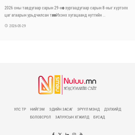
2026 оны тавдугаар сарын 29-нөөс зургаадугаар сарын 8-ныг хүртэлх
цаг агаарын урьдчилсан төлөвИхэнх хугацаанд нутгийн ...
2026-05-29
УЛС ТӨР
НИЙГЭМ
ЭДИЙН ЗАСАГ
ЭРҮҮЛ МЭНД
ДЭЛХИЙД
БОЛОВСРОЛ
ЗАЛУУСЫН ХӨГЖИЛД
БУСАД