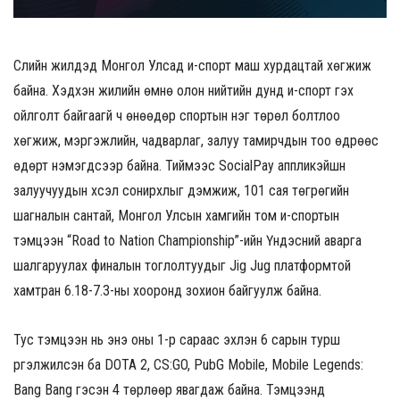
Сүүлийн жилүүдэд Монгол Улсад и-спорт маш хурдацтай хөгжиж
байна. Хэдхэн жилийн өмнө олон нийтийн дунд и-спорт гэх
ойлголт байгаагүй ч өнөөдөр спортын нэг төрөл болтлоо
хөгжиж, мэргэжлийн, чадварлаг, залуу тамирчдын тоо өдрөөс
өдөрт нэмэгдсээр байна. Тиймээс SocialPay аппликэйшн
залуучуудын хүсэл сонирхлыг дэмжиж, 101 сая төгрөгийн
шагналын сантай, Монгол Улсын хамгийн том и-спортын
тэмцээн “Road to Nation Championship”-ийн Үндэсний аварга
шалгаруулах финалын тоглолтуудыг Jig Jug платформтой
хамтран 6.18-7.3-ны хооронд зохион байгуулж байна.
Тус тэмцээн нь энэ оны 1-р сараас эхлэн 6 сарын турш
үргэлжилсэн ба DOTA 2, CS:GO, PubG Mobile, Mobile Legends:
Bang Bang гэсэн 4 төрлөөр явагдаж байна. Тэмцээнд