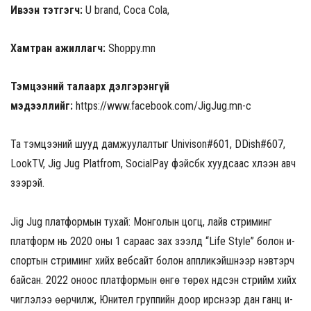
Ивээн тэтгэгч:
U brand, Coca Cola,
Хамтран ажиллагч:
Shoppy.mn
Тэмцээний талаарх дэлгэрэнгүй
мэдээллийг:
https://www.facebook.com/JigJug.mn-с
Та тэмцээний шууд дамжуулалтыг Univison#601, DDish#607,
LookTV, Jig Jug Platfrom, SocialPay фэйсбүүк хуудсаас хүлээн авч
үзээрэй.
Jig Jug платформын тухай: Монголын цогц, лайв стриминг
платформ нь 2020 оны 1 сараас зах зээлд “Life Style” болон и-
спортын стриминг хийх вебсайт болон аппликэйшнээр нэвтэрч
байсан. 2022 оноос платформын өнгө төрөх үндсэн стрийм хийх
чиглэлээ өөрчилж, Юнител группийн доор ирснээр дан ганц и-