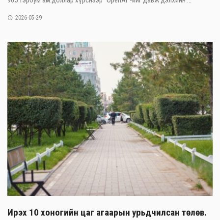
965 тэрбум ам.доллар хүрснээр “OpenAI”-ийг давж дэлхийн ...
2026-05-29
Ирэх 10 хоногийн цаг агаарын урьдчилсан төлөв.