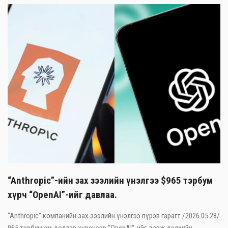
“Anthropic”-ийн зах зээлийн үнэлгээ $965 тэрбум
хүрч “OpenAI”-ийг давлаа.
“Anthropic” компанийн зах зээлийн үнэлгээ пүрэв гарагт /2026.05.28/