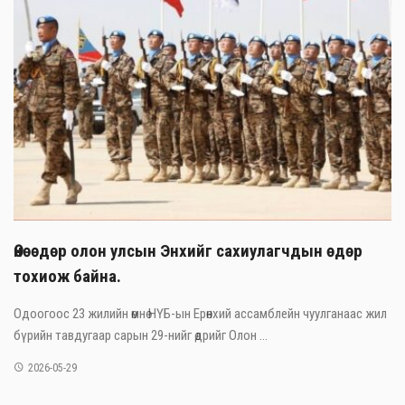
Өнөөдөр олон улсын Энхийг сахиулагчдын өдөр
тохиож байна.
Одоогоос 23 жилийн өмнө НҮБ-ын Ерөнхий ассамблейн чуулганаас жил
бүрийн тавдугаар сарын 29-нийг өдрийг Олон ...
2026-05-29