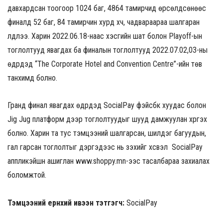
давхардсан тоогоор 1024 баг, 4864 тамирчид өрсөлдсөнөөс
финалд 52 баг, 84 тамирчин хурд хүч, чадвараараа шалгаран
үлдлээ. Харин 2022.06.18-наас хэсгийн шат болон Playoff-ын
тоглолтууд явагдах ба финалын тоглолтууд 2022.07.02,03-ны
өдрүүдэд “The Corporate Hotel and Convention Centre”-ийн төв
танхимд болно.
Гранд финал явагдах өдрүүдэд SocialPay фэйсбүүк хуудас болон
Jig Jug платформ дээр тоглолтуудыг шууд дамжуулан хүргэх
болно. Харин та тус тэмцээний шалгарсан, шилдэг багуудын,
гал гарсан тоглолтыг дэргэдээс нь үзэхийг хүсвэл SocialPay
аппликэйшн ашиглан www.shoppy.mn-ээс тасалбараа захиалах
боломжтой.
Тэмцээний ерөнхий ивээн тэтгэгч:
SocialPay