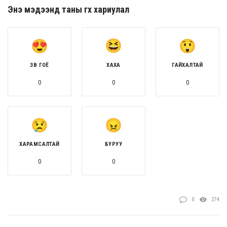
Энэ мэдээнд таны өгөх хариулал
ЗӨВ ГОЁ
ХАХА
ГАЙХАЛТАЙ
0
0
0
ХАРАМСАЛТАЙ
БУРУУ
0
0
0
274