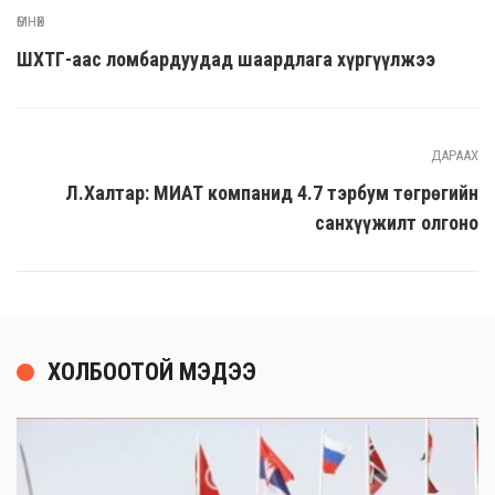
ӨМНӨХ
ШӨХТГ-аас ломбардуудад шаардлага хүргүүлжээ
ДАРААХ
Л.Халтар: МИАТ компанид 4.7 тэрбум төгрөгийн
санхүүжилт олгоно
ХОЛБООТОЙ МЭДЭЭ