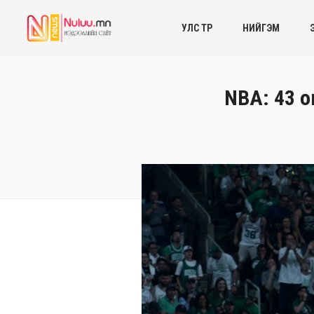
УЛС ТӨР
НИЙГЭМ
NBA: 43 о