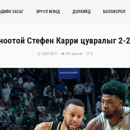
ЭДИЙН ЗАСАГ
ЭРҮҮЛ МЭНД
ДЭЛХИЙД
БОЛОВСРОЛ
ноотой Стефен Карри цувралыг 2-2 
2022-06-11
262 уншсан
0