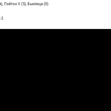
м), Пэйтон II (5), Бьелица (0).
-2.