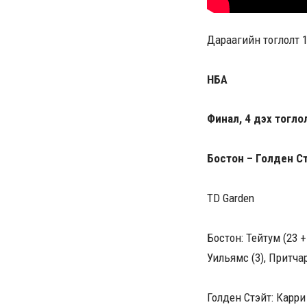
Дараагийн тоглолт 
НБА
Финал, 4 дэх тогло
Бостон – Голден Стэ
TD Garden
Бостон: Тейтум (23 + 
Уильямс (3), Притчар
Голден Стэйт: Карри (