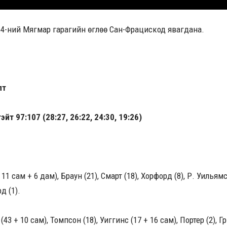
14-ний Мягмар гарагийн өглөө Сан-Фрацискод явагдана.
лт
йт 97:107 (28:27, 26:22, 24:30, 19:26)
11 сам + 6 дам), Браун (21), Смарт (18), Хорфорд (8), Р. Уильямс 
д (1).
43 + 10 сам), Томпсон (18), Уиггинс (17 + 16 сам), Портер (2), Г