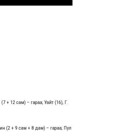
(7 + 12 сам) – гараа; Уайт (16), Г.
рин (2 + 9 сам + 8 дам) – гараа; Пул