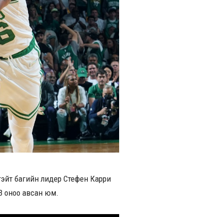
тэйт багийн лидер Стефен Карри
43 оноо авсан юм.