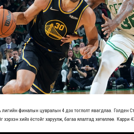
А лигийн финалын цувралын 4 дэх тоглолт явагдлаа. Голден С
г хэрхэн хийх ёстойг харуулж, багаа ялалтад хөтөллөө. Карри 