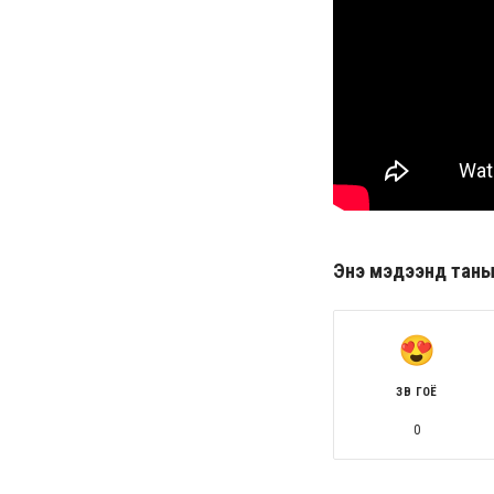
Энэ мэдээнд таны ө
ЗӨВ ГОЁ
0