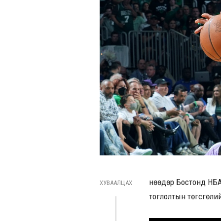
Өнөөдөр Бостонд НБ
ХУВААЛЦАХ
тоглолтын төгсгөлий