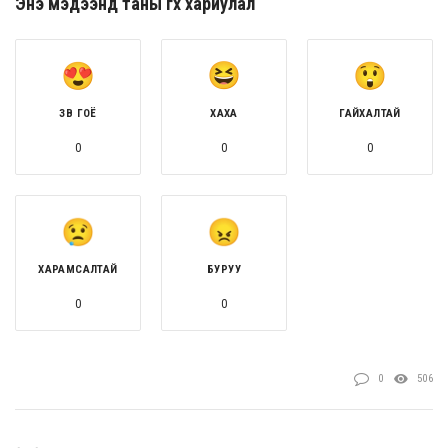
Энэ мэдээнд таны өгөх хариулал
ЗӨВ ГОЁ
ХАХА
ГАЙХАЛТАЙ
0
0
0
ХАРАМСАЛТАЙ
БУРУУ
0
0
0
506