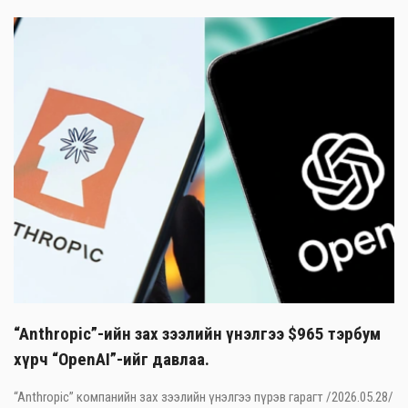
“Anthropic”-ийн зах зээлийн үнэлгээ $965 тэрбум
хүрч “OpenAI”-ийг давлаа.
“Anthropic” компанийн зах зээлийн үнэлгээ пүрэв гарагт /2026.05.28/