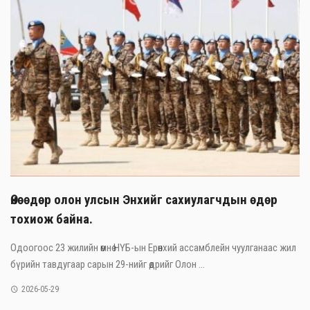
Өнөөдөр олон улсын Энхийг сахиулагчдын өдөр
тохиож байна.
Одоогоос 23 жилийн өмнө НҮБ-ын Ерөнхий ассамблейн чуулганаас жил
бүрийн тавдугаар сарын 29-нийг өдрийг Олон ...
2026-05-29