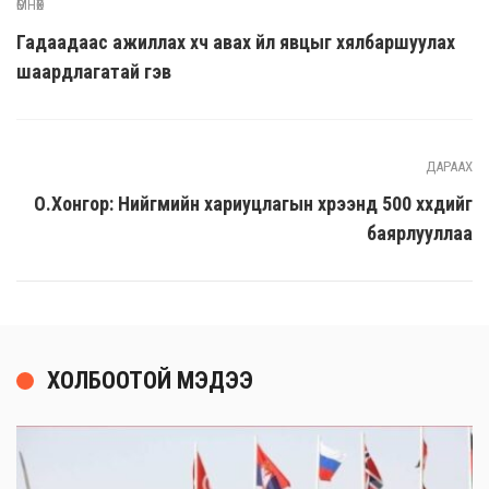
ӨМНӨХ
Гадаадаас ажиллах хүч авах үйл явцыг хялбаршуулах
шаардлагатай гэв
ДАРААХ
О.Хонгор: Нийгмийн хариуцлагын хүрээнд 500 хүүхдийг
баярлууллаa
ХОЛБООТОЙ МЭДЭЭ