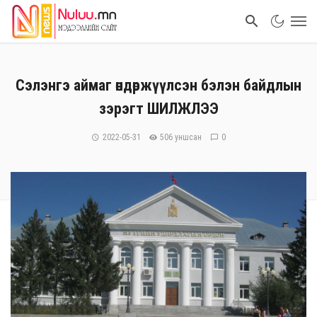
Cэлэнгэ аймаг өндөржүүлсэн бэлэн байдлын
зэрэгт ШИЛЖЛЭЭ
2022-05-31
506 уншсан
0