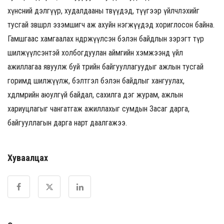
хүнсний дэлгүүр, худалдааны төвүүдэд, түүгээр үйлчлэхийг
тусгай зөвшөөрөл эзэмшигч аж ахуйн нэгжүүдэд хориглосон байна.
Гамшгаас хамгаалах өндөржүүлсэн бэлэн байдлын зэрэгт түр
шилжүүлсэнтэй холбогдуулан аймгийн хэмжээнд үйл
ажиллагаа явуулж буй төрийн байгууллагуудыг ажлын тусгай
горимд шилжүүлж, бэлтгэл бэлэн байдлыг хангуулах,
хөдөлмөрийн аюулгүй байдал, сахилга дэг журам, ажлын
хариуцлагыг чангатгаж ажиллахыг сумдын Засаг дарга,
байгууллагын дарга нарт даалгажээ.
Хуваалцах