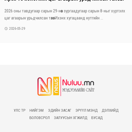
2026 оны тавдугаар сарын 29-нөөс зургаадугаар сарын 8-ныг хүртэлх
цаг агаарын урьдчилсан төлөвИхэнх хугацаанд нутгийн ...
2026-05-29
УЛС ТӨР
НИЙГЭМ
ЭДИЙН ЗАСАГ
ЭРҮҮЛ МЭНД
ДЭЛХИЙД
БОЛОВСРОЛ
ЗАЛУУСЫН ХӨГЖИЛД
БУСАД