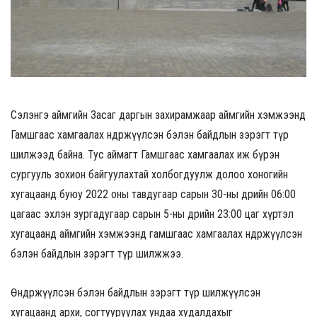
Сэлэнгэ аймгийн Засаг даргын захирамжаар аймгийн хэмжээнд
Гамшгаас хамгаалах өндөржүүлсэн бэлэн байдлын зэрэгт түр
шилжээд байна. Тус аймагт Гамшгаас хамгаалах иж бүрэн
сургууль зохион байгуулахтай холбогдуулж долоо хоногийн
хугацаанд буюу 2022 оны тавдугаар сарын 30-ны өдрийн 06:00
цагаас эхлэн зургадугаар сарын 5-ны өдрийн 23:00 цаг хүртэл
хугацаанд аймгийн хэмжээнд гамшгаас хамгаалах өндөржүүлсэн
бэлэн байдлын зэрэгт түр шилжжээ.
Өндөржүүлсэн бэлэн байдлын зэрэгт түр шилжүүлсэн
хугацаанд архи, согтууруулах ундаа худалдахыг