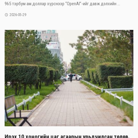
965 тэрбум ам.доллар хүрснээр “OpenAI”-ийг давж дэлхийн ...
2026-05-29
Ирэх 10 хоногийн цаг агаарын урьдчилсан төлөв.