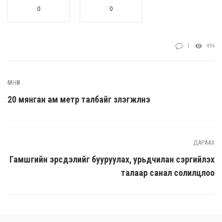
0
0
1
496
ӨМНӨХ
20 мянган ам метр талбайг зүлэгжүүлнэ
ДАРААХ
Гамшгийн эрсдэлийг бууруулах, урьдчилан сэргийлэх
талаар санал солилцлоо