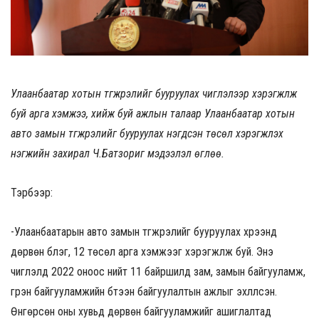
Улаанбаатар хотын түгжрэлийг бууруулах чиглэлээр хэрэгжүүлж
буй арга хэмжээ, хийж буй ажлын талаар Улаанбаатар хотын
авто замын түгжрэлийг бууруулах нэгдсэн төсөл хэрэгжүүлэх
нэгжийн захирал Ч.Батзориг мэдээлэл өглөө.
Тэрбээр:
-Улаанбаатарын авто замын түгжрэлийг бууруулах хүрээнд
дөрвөн бүлэг, 12 төсөл арга хэмжээг хэрэгжүүлж буй. Энэ
чиглэлд 2022 оноос нийт 11 байршилд зам, замын байгууламж,
гүүрэн байгууламжийн бүтээн байгуулалтын ажлыг эхлүүлсэн.
Өнгөрсөн оны хувьд дөрвөн байгууламжийг ашиглалтад