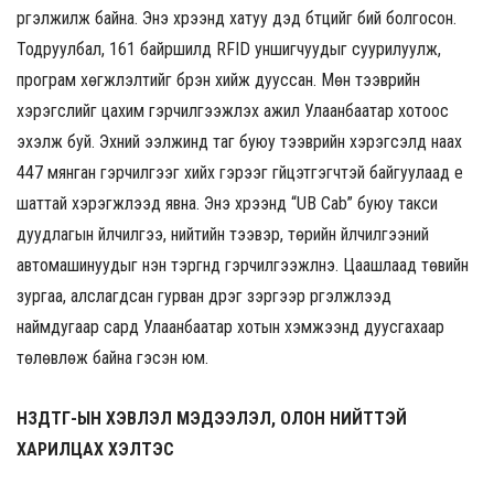
үргэлжилж байна. Энэ хүрээнд хатуу дэд бүтцийг бий болгосон.
Тодруулбал, 161 байршилд RFID уншигчуудыг суурилуулж,
програм хөгжүүлэлтийг бүрэн хийж дууссан. Мөн тээврийн
хэрэгслийг цахим гэрчилгээжүүлэх ажил Улаанбаатар хотоос
эхэлж буй. Эхний ээлжинд таг буюу тээврийн хэрэгсэлд наах
447 мянган гэрчилгээг хийх гэрээг гүйцэтгэгчтэй байгуулаад үе
шаттай хэрэгжүүлээд явна. Энэ хүрээнд “UB Cab” буюу такси
дуудлагын үйлчилгээ, нийтийн тээвэр, төрийн үйлчилгээний
автомашинуудыг нэн тэргүүнд гэрчилгээжүүлнэ. Цаашлаад төвийн
зургаа, алслагдсан гурван дүүрэг зэргээр үргэлжлээд
наймдугаар сард Улаанбаатар хотын хэмжээнд дуусгахаар
төлөвлөж байна гэсэн юм.
НЗДТГ-ЫН ХЭВЛЭЛ МЭДЭЭЛЭЛ, ОЛОН НИЙТТЭЙ
ХАРИЛЦАХ ХЭЛТЭС