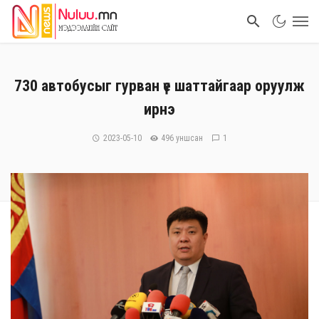
730 автобусыг гурван үе шаттайгаар оруулж
ирнэ
2023-05-10
496 уншсан
1