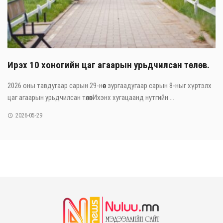
Ирэх 10 хоногийн цаг агаарын урьдчилсан төлөв.
2026 оны тавдугаар сарын 29-нөөс зургаадугаар сарын 8-ныг хүртэлх
цаг агаарын урьдчилсан төлөвИхэнх хугацаанд нутгийн ...
2026-05-29