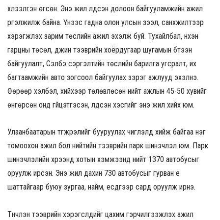
хүлээлгэн өгсөн. Энэ жил үлдсэн долоон байгууламжийн ажил
үргэлжилж байна. Үүнээс гадна олон улсын зээл, санхүүжилтээр
хэрэгжүүлэх зарим төслийн ажил эхэлж буй. Тухайлбал, нүхэн
гарцны төсөл, дүүжин тээврийн хоёрдугаар шугамын бүтээн
байгуулалт, Сэлбэ сэргэлтийн төслийн барилга угсралт, их
багтаамжийн авто зогсоол байгуулах зэрэг ажлууд эхэлнэ.
Өөрөөр хэлбэл, хийхээр төлөвлөсөн нийт ажлын 45-50 хувийг
өнгөрсөн онд гүйцэтгэсэн, үлдсэн хэсгийг энэ жил хийх юм.
Улаанбаатарын түгжрэлийг бууруулах чиглэлд хийж байгаа нэг
томоохон ажил бол нийтийн тээврийн парк шинэчлэл юм. Парк
шинэчлэлийн хүрээнд хотын хэмжээнд нийт 1370 автобусыг
оруулж ирсэн. Энэ жил дахин 730 автобусыг гурван үе
шаттайгаар буюу зургаа, найм, есдүгээр сард оруулж ирнэ.
Түүнчлэн тээврийн хэрэгслүүдийг цахим гэрчилгээжүүлэх ажил