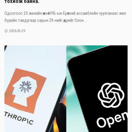
тохиож байна.
Одоогоос 23 жилийн өмнө НҮБ-ын Ерөнхий ассамблейн чуулганаас жил
бүрийн тавдугаар сарын 29-нийг өдрийг Олон ...
2026-05-29