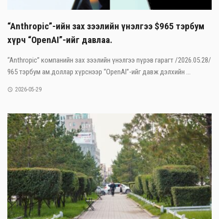
“Anthropic”-ийн зах зээлийн үнэлгээ $965 тэрбум
хүрч “OpenAI”-ийг давлаа.
“Anthropic” компанийн зах зээлийн үнэлгээ пүрэв гарагт /2026.05.28/
965 тэрбум ам.доллар хүрснээр “OpenAI”-ийг давж дэлхийн ...
2026-05-29