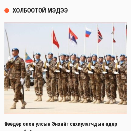
ХОЛБООТОЙ МЭДЭЭ
Өнөөдөр олон улсын Энхийг сахиулагчдын өдөр