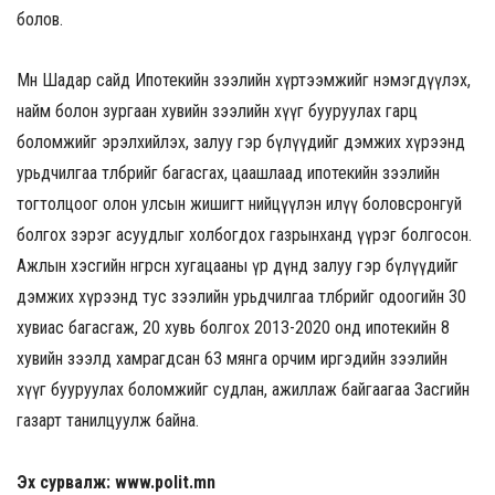
болов.
Мөн Шадар сайд Ипотекийн зээлийн хүртээмжийг нэмэгдүүлэх,
найм болон зургаан хувийн зээлийн хүүг бууруулах гарц
боломжийг эрэлхийлэх, залуу гэр бүлүүдийг дэмжих хүрээнд
урьдчилгаа төлбөрийг багасгах, цаашлаад ипотекийн зээлийн
тогтолцоог олон улсын жишигт нийцүүлэн илүү боловсронгуй
болгох зэрэг асуудлыг холбогдох газрынханд үүрэг болгосон.
Ажлын хэсгийн өнгөрсөн хугацааны үр дүнд залуу гэр бүлүүдийг
дэмжих хүрээнд тус зээлийн урьдчилгаа төлбөрийг одоогийн 30
хувиас багасгаж, 20 хувь болгох 2013-2020 онд ипотекийн 8
хувийн зээлд хамрагдсан 63 мянга орчим иргэдийн зээлийн
хүүг бууруулах боломжийг судлан, ажиллаж байгаагаа Засгийн
газарт танилцуулж байна.
Эх сурвалж: www.polit.mn