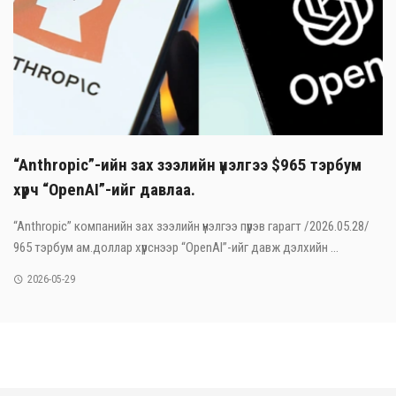
“Anthropic”-ийн зах зээлийн үнэлгээ $965 тэрбум
хүрч “OpenAI”-ийг давлаа.
“Anthropic” компанийн зах зээлийн үнэлгээ пүрэв гарагт /2026.05.28/
965 тэрбум ам.доллар хүрснээр “OpenAI”-ийг давж дэлхийн ...
2026-05-29