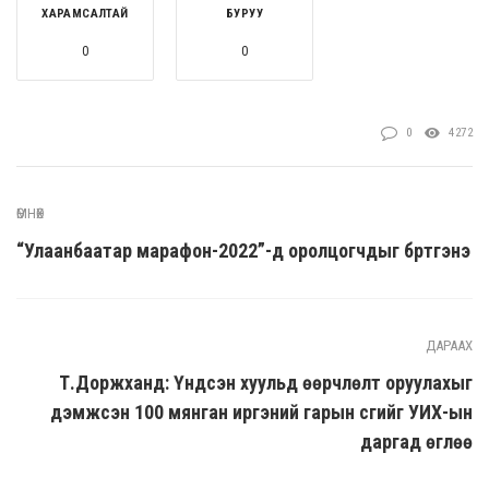
ХАРАМСАЛТАЙ
БУРУУ
0
0
0
4272
ӨМНӨХ
“Улаанбаатар марафон-2022”-д оролцогчдыг бүртгэнэ
ДАРААХ
Т.Доржханд: Үндсэн хуульд өөрчлөлт оруулахыг
дэмжсэн 100 мянган иргэний гарын үсгийг УИХ-ын
даргад өглөө