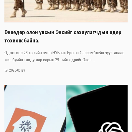
Өнөөдөр олон улсын Энхийг сахиулагчдын өдөр
тохиож байна.
Одоогоос 23 жилийн өмнө НҮБ-ын Ерөнхий ассамблейн чуулганаас
жил бүрийн тавдугаар сарын 29-нийг өдрийг Олон ...
2026-05-29