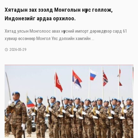
Хятадын зах зээлд Монголын нүүрс голлож,
Индонезийг ардаа орхилоо.
Хятад улсын Монголоос авах нүүрсний импорт дөрөвдүгээр сард 61
хувиар өссөнөөр Монгол Улс дэлхийн хамгийн ...
2026-05-29