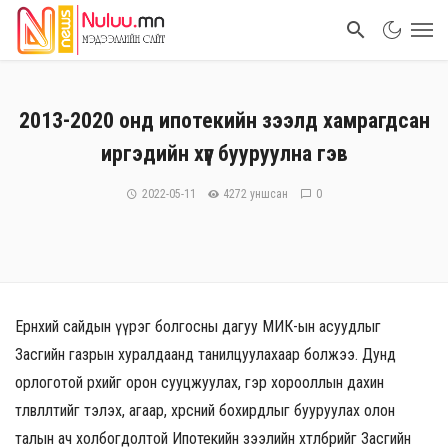
2013-2020 онд ипотекийн зээлд хамрагдсан
иргэдийн хүүг бууруулна гэв
2022-05-11
4272 уншсан
0
Ерөнхий сайдын үүрэг болгосны дагуу МИК-ын асуудлыг
Засгийн газрын хуралдаанд танилцуулахаар болжээ. Дунд
орлоготой өрхийг орон сууцжуулах, гэр хорооллын дахин
төлөвлөлтийг тэлэх, агаар, хөрсний бохирдлыг бууруулах олон
талын ач холбогдолтой Ипотекийн зээлийн хөтөлбөрийг Засгийн