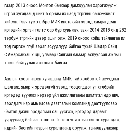
газар 2013 оноос Монгол банкаар дамжуулан хэрэгжүүлж,
өнгөрсөн хугацаанд нийт 6 орчим их наяд төгрөгийн санхүүжилт
хийсэн. Гэвч тус хөтөлбөрөөс МИК ипотекийн зээлд хамрагдсан
иргэдийн эргэн төлөлтөөс сар бүр хувь авч, зөвхөн 2014-2018 онд 282
тэрбум төгрөгийн цэвэр ашиг олж, 2019 оноос хойш тайлангаа ил
тод гаргаж өгөөгүй зэрэг асуудлууд байгаа тухай Шадар Сайд
С.Амарсайхан хөндөн, улмаар Сангийн яамаар ахлуулсан ажлын
хэсэг байгуулан ажиллаж байгаа.
Ажлын хэсэг өнгөрсөн хугацаанд МИК-тай холбоотой асуудлыг
шалгаж, ямар ч эрсдэлгүй зээлд тооцогддог уг хөтөлбөрийг
иргэдэд зуучлах нэрээр үйл ажиллагааны шимтгэл өндөр авч,
зээлдэгч нар амь насаа даатгалын компанид даатгуулсаар
байтал дахин эрсдэлийн сан үүсгэж, иргэдэд дарамт
учруулаад байгааг хэлсэн. Тэгвэл уг ажлын хэсэг хуралдаж,
өнөөдрийн Засгийн газрын хуралдаанд оруулж, танилцуулахаар