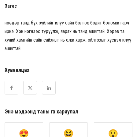
Загас
Өнөөдөр танд бүх зүйлийг илүү сайн болгох бодит боломж гарч
ирнэ. Хэн нэгнээс түрүүлж, яарах нь танд ашигтай. Хэрэв та
хүний хамгийн сайн сайхныг нь олж харж, ойлгохыг хүсвэл илүү
ашигтай.
Хуваалцах
Энэ мэдээнд таны өгөх хариулал