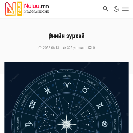
Өрнийн зурхай
2022-06-13
322 уншсан
0