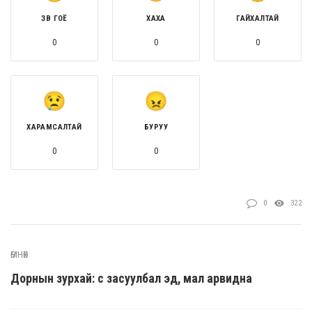
ЗӨВ ГОЁ
ХАХА
ГАЙХАЛТАЙ
0
0
0
ХАРАМСАЛТАЙ
БУРУУ
0
0
0
322
ӨМНӨХ
Дорнын зурхай: Үс засуулбал эд, мал арвидна