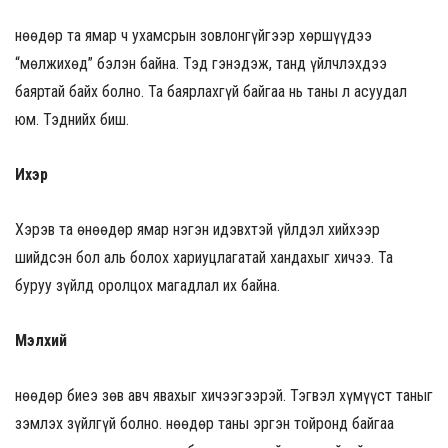
Өнөөдөр та ямар ч ухамсрын зовлонгүйгээр хөршүүдээ
“мөлжихөд” бэлэн байна. Тэд гэнэдэж, танд үйлчлэхдээ
баяртай байх болно. Та баярлахгүй байгаа нь таны л асуудал
юм. Тэднийх биш.
Ихэр
Хэрэв та өнөөдөр ямар нэгэн идэвхтэй үйлдэл хийхээр
шийдсэн бол аль болох хариуцлагатай хандахыг хичээ. Та
буруу зүйлд оролцох магадлал их байна.
Мэлхий
Өнөөдөр биеэ зөв авч явахыг хичээгээрэй. Тэгвэл хүмүүст таныг
зэмлэх зүйлгүй болно. Өнөөдөр таны эргэн тойронд байгаа