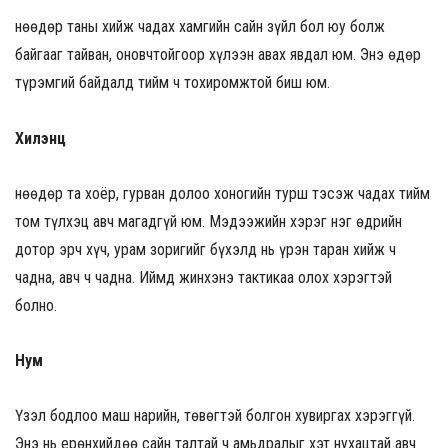
Өнөөдөр таны хийж чадах хамгийн сайн зүйл бол юу болж
байгааг тайван, оновчтойгоор хүлээн авах явдал юм. Энэ өдөр
түрэмгий байдалд тийм ч тохиромжтой биш юм.
Хилэнц
Өнөөдөр та хоёр, гурван долоо хоногийн турш тэсэж чадах тийм
том түлхэц авч магадгүй юм. Мэдээжийн хэрэг нэг өдрийн
дотор эрч хүч, урам зоригийг бүхэлд нь үрэн таран хийж ч
чадна, авч ч чадна. Иймд жинхэнэ тактикаа олох хэрэгтэй
болно.
Нум
Үзэл бодлоо маш нарийн, төвөгтэй болгон хувиргах хэрэггүй.
Энэ нь ерөнхийдөө сайн талтай ч амьдралыг хэт нухацтай авч