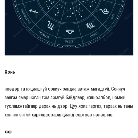
Хонь
Өнөөдөр та няцаашгүй сониуч зандаа автаж магадгүй. Сониуч
зангаа ямар нэгэн гэм зэмгүй байдлаар, жишээлбэл, номын
тусламжтайгаар дарах нь дээр. Цуу яриа гаргах, тараах нь таны
хэн нэгэнтэй харилцах харилцаанд сөргөөр нөлөөлнө.
Үхэр