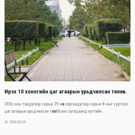
Ирэх 10 хоногийн цаг агаарын урьдчилсан төлөв.
2026 оны тавдугаар сарын 29-нөөс зургаадугаар сарын 8-ныг хүртэлх
цаг агаарын урьдчилсан төлөвИхэнх хугацаанд нутгийн ...
2026-05-29