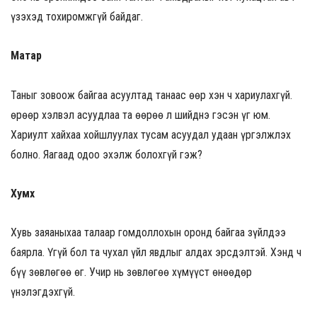
үзэхэд тохиромжгүй байдаг.
Матар
Таныг зовоож байгаа асуултад танаас өөр хэн ч хариулахгүй.
Өөрөөр хэлвэл асуудлаа та өөрөө л шийднэ гэсэн үг юм.
Хариулт хайхаа хойшлуулах тусам асуудал удаан үргэлжлэх
болно. Яагаад одоо эхэлж болохгүй гэж?
Хумх
Хувь заяаныхаа талаар гомдоллохын оронд байгаа зүйлдээ
баярла. Үгүй бол та чухал үйл явдлыг алдах эрсдэлтэй. Хэнд ч
бүү зөвлөгөө өг. Учир нь зөвлөгөө хүмүүст өнөөдөр
үнэлэгдэхгүй.