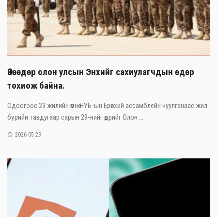
Өнөөдөр олон улсын Энхийг сахиулагчдын өдөр
тохиож байна.
Одоогоос 23 жилийн өмнө НҮБ-ын Ерөнхий ассамблейн чуулганаас жил
бүрийн тавдугаар сарын 29-нийг өдрийг Олон ...
2026-05-29