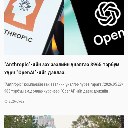
“Anthropic”-ийн зах зээлийн үнэлгээ $965 тэрбум
хүрч “OpenAI”-ийг давлаа.
“Anthropic” компанийн зах зээлийн үнэлгээ пүрэв гарагт /2026.05.28/
965 тэрбум ам.доллар хүрснээр “OpenAI”-ийг давж дэлхийн ...
2026-05-29