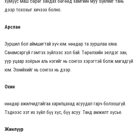
хүмүүс маш сөрөг хандах бөгөөд хамгийн муу зүйлийг тань
дээр тохохыг хичээх болно.
Арслан
Зуршил бол аймшигтай хүч юм. Өнөөдөр та зуршлаа хяна.
Санамсаргүй гэмтэх зүйлээс хол бай. Төрөлхийн эелдэг зан,
уур уцаар хоёрын аль нэгийг нь сонгох хэрэгтэй болж магадгүй
юм. Эхнийхийг нь сонгох нь дээр.
Охин
Өнөөдөр ажилчидтайгаа харилцахад асуудал гарч болзошгүй.
Тэднээс хэт их зүйл бүү хүс, бүү асуу. Танд амжилт хүсье.
Жинлүүр