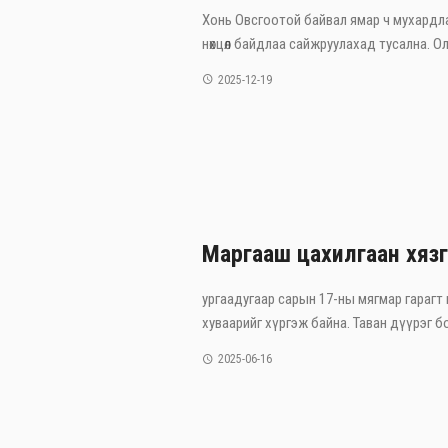
Хонь Овсгоотой байвал ямар ч мухардл
нөхцөл байдлаа сайжруулахад тусална. Оло
2025-12-19
Маргааш цахилгаан хязг
ургаадугаар сарын 17-ны мягмар гарагт
хуваарийг хүргэж байна. Таван дүүрэг боло
2025-06-16