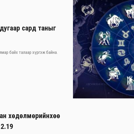
дугаар сард таныг
 ямар байх талаар хүргэж байна.
хан хөдөлмөрийнхөө
12.19