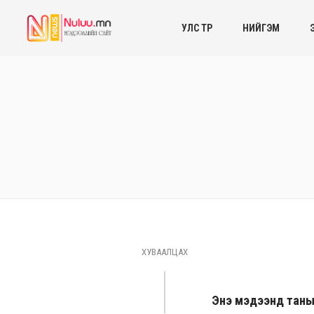
УЛС ТӨР
НИЙГЭМ
ХУВААЛЦАХ
Энэ мэдээнд таны ө