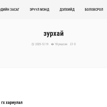
ЭДИЙН ЗАСАГ
ЭРҮҮЛ МЭНД
ДЭЛХИЙД
БОЛОВСРОЛ
зурхай
2025-12-19
18 уншсан
0
гөх хариулал