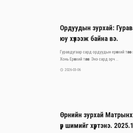
Ордуудын зурхай: Гурав
юу хүлээж байна вэ.
Гуравдугаар сард ордуудын ерөнхий төлөв
Хонь Ерөнхий төлөв: Энэ сард эрч ...
2026-03-06
Өрнийн зурхай Матрын
үр шимийг хүртэнэ. 2025.