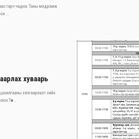
аас гарч чадна. Таны мэдрэмж
н ...
аарлах хуваарь
 цахилгааны хязгаарлалт хийх
н Төв ...