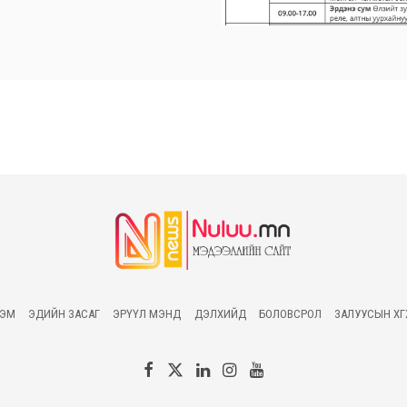
ГЭМ
ЭДИЙН ЗАСАГ
ЭРҮҮЛ МЭНД
ДЭЛХИЙД
БОЛОВСРОЛ
ЗАЛУУСЫН ХӨ