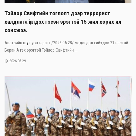
Тэйлор Свифтийн тоглолт дээр террорист
халдлага үйлдэх гэсэн эрэгтэй 15 жил хорих ял
сонсжээ.
Австрийн шүүх пүрэв гарагт /2026.05.28/ мэдэгдэл хийхдээ 21 настай
Беран А гэх эрэгтэй Тэйлор Свифтийн ...
2026-05-29