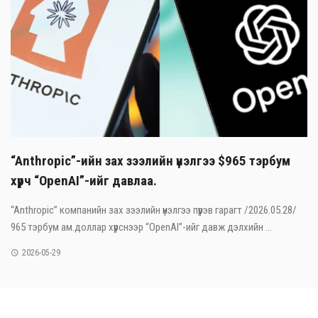
“Anthropic”-ийн зах зээлийн үнэлгээ $965 тэрбум
хүрч “OpenAI”-ийг давлаа.
“Anthropic” компанийн зах зээлийн үнэлгээ пүрэв гарагт /2026.05.28/
965 тэрбум ам.доллар хүрснээр “OpenAI”-ийг давж дэлхийн ...
2026-05-29