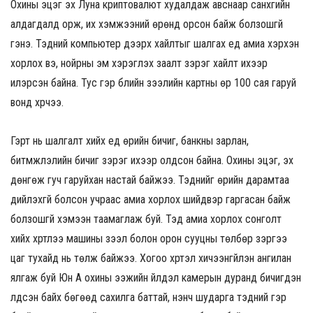
Охины эцэг эх Луна криптовалют худалдаж авснаар санхүүгийн
алдагдалд орж, их хэмжээний өрөнд орсон байж болзошгүй
гэнэ. Тэдний компьютер дээрх хайлтыг шалгах үед амиа хэрхэн
хорлох вэ, нойрны эм хэрэглэх заалт зэрэг хайлт ихээр
илэрсэн байна. Тус гэр бүлийн зээлийн картны өр 100 сая гаруй
вонд хүрчээ.
Гэрт нь шалгалт хийх үед өрийн бичиг, банкны зарлан,
битүүмжлэлийн бичиг зэрэг ихээр олдсон байна. Охины эцэг, эх
дөнгөж гуч гаруйхан настай байжээ. Тэднийг өрийн дарамтаа
дийлэхгүй болсон учраас амиа хорлох шийдвэр гаргасан байж
болзошгүй хэмээн таамаглаж буй. Тэд амиа хорлох сонголт
хийх хүртлээ машины зээл болон орон сууцны төлбөр зэргээ
цаг тухайд нь төлж байжээ. Хогоо хүртэл хичээнгүйлэн ангилан
ялгаж буй Юн А охины ээжийн үйлдэл камерын дуранд бичигдэн
үлдсэн байх бөгөөд сахилга баттай, үнэнч шударга тэдний гэр