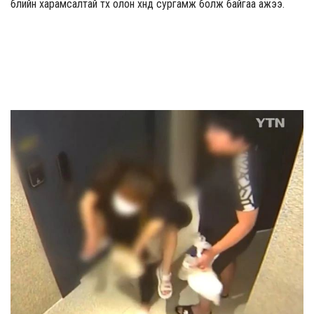
бүлийн харамсалтай түүх олон хүнд сургамж болж байгаа ажээ.