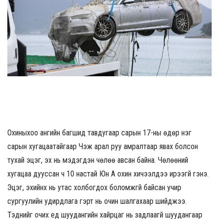
Охиныхоо ангийн багшид тавдугаар сарын 17-ны өдөр нэг
сарын хугацаатайгаар Чэжү арал руу амралтаар явах болсон
тухай эцэг, эх нь мэдэгдэн чөлөө авсан байна. Чөлөөний
хугацаа дууссан ч 10 настай Юн А охин хичээлдээ ирээгүй гэнэ.
Эцэг, эхийнх нь утас холбогдох боломжгүй байсан учир
сургуулийн удирдлага гэрт нь очин шалгахаар шийджээ.
Тэднийг очих үед шуудангийн хайрцаг нь задлаагүй шуудангаар