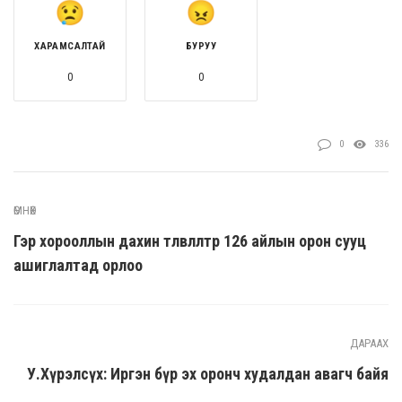
ХАРАМСАЛТАЙ
БУРУУ
0
0
0
336
ӨМНӨХ
Гэр хорооллын дахин төлөвлөлтөөр 126 айлын орон сууц
ашиглалтад орлоо
ДАРААХ
У.Хүрэлсүх: Иргэн бүр эх оронч худалдан авагч байя