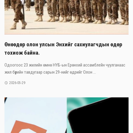
Өнөөдөр олон улсын Энхийг сахиулагчдын өдөр
тохиож байна.
Одоогоос 23 жилийн өмнө НҮБ-ын Ерөнхий ассамблейн чуулганаас
жил бүрийн тавдугаар сарын 29-нийг өдрийг Олон ...
2026-05-29