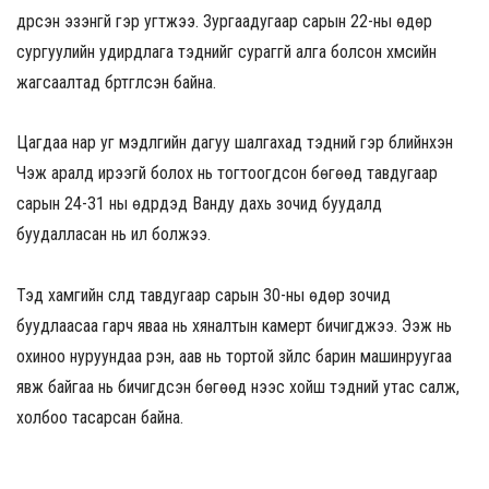
дүүрсэн эзэнгүй гэр угтжээ. Зургаадугаар сарын 22-ны өдөр
сургуулийн удирдлага тэднийг сураггүй алга болсон хүмүүсийн
жагсаалтад бүртгүүлсэн байна.
Цагдаа нар уг мэдүүлгийн дагуу шалгахад тэдний гэр бүлийнхэн
Чэжү аралд ирээгүй болох нь тогтоогдсон бөгөөд тавдугаар
сарын 24-31 ны өдрүүдэд Ванду дахь зочид буудалд
буудалласан нь ил болжээ.
Тэд хамгийн сүүлд тавдугаар сарын 30-ны өдөр зочид
буудлаасаа гарч яваа нь хяналтын камерт бичигджээ. Ээж нь
охиноо нуруундаа үүрэн, аав нь тортой зүйлс барин машинруугаа
явж байгаа нь бичигдсэн бөгөөд үүнээс хойш тэдний утас салж,
холбоо тасарсан байна.