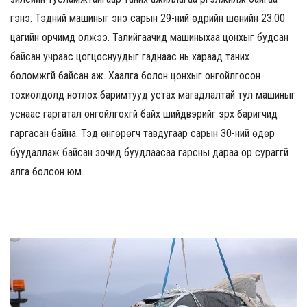
гэнэ. Тэдний машиныг энэ сарын 29-ний өдрийн шөнийн 23:00
цагийн орчимд олжээ. Талийгаачид машиныхаа цонхыг будсан
байсан учраас цогцоснуудыг гаднаас нь хараад таних
боломжгүй байсан аж. Хаалга болон цонхыг онгойлгосон
тохиолдолд нотлох баримтууд устах магадлалтай тул машиныг
уснаас гаргатал онгойлгохгүй байх шийдвэрийг эрх баригчид
гаргасан байна. Тэд өнгөрөгч тавдугаар сарын 30-ний өдөр
буудаллаж байсан зочид буудлаасаа гарсны дараа ор сураггүй
алга болсон юм.