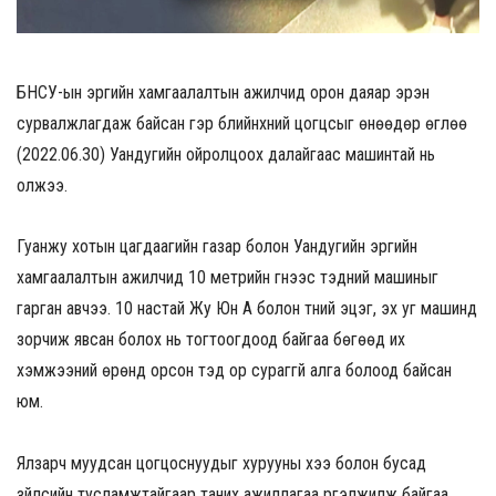
БНСУ-ын эргийн хамгаалалтын ажилчид орон даяар эрэн
сурвалжлагдаж байсан гэр бүлийнхний цогцсыг өнөөдөр өглөө
(2022.06.30) Уандугийн ойролцоох далайгаас машинтай нь
олжээ.
Гуанжу хотын цагдаагийн газар болон Уандугийн эргийн
хамгаалалтын ажилчид 10 метрийн гүнээс тэдний машиныг
гарган авчээ. 10 настай Жу Юн А болон түүний эцэг, эх уг машинд
зорчиж явсан болох нь тогтоогдоод байгаа бөгөөд их
хэмжээний өрөнд орсон тэд ор сураггүй алга болоод байсан
юм.
Ялзарч муудсан цогцоснуудыг хурууны хээ болон бусад
зүйлсийн тусламжтайгаар таних ажиллагаа үргэлжилж байгаа