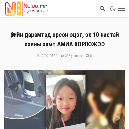
Өрийн дарамтад орсон эцэг, эх 10 настай
охины хамт АМИА ХОРЛОЖЭЭ
2022-06-30
336 уншсан
0