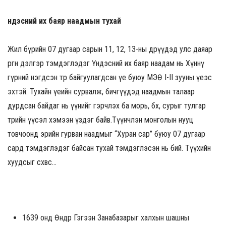
Үндэсний их баяр наадмын тухай
Жил бүрийн 07 дугаар сарын 11, 12, 13-ны өдрүүдэд улс даяар
өргөн дэлгэр тэмдэглэдэг Үндэсний их баяр наадам нь Хүннү
гүрний нэгдсэн төр байгуулагдсан үе буюу МЭӨ I-II зууны үеэс
эхтэй. Тухайн үеийн сурвалж, бичгүүдэд наадмын талаар
дурдсан байдаг нь үүнийг гэрчлэх ба морь, бөх, сурыг тулгар
төрийн үүсэл хэмээн үздэг байв.Түүнчлэн монголын нууц
товчоонд эрийн гурван наадмыг “Хуран сар” буюу 07 дугаар
сард тэмдэглэдэг байсан тухай тэмдэглэсэн нь бий. Түүхийн
хуудсыг сөхвөөс…
1639 онд Өндөр Гэгээн Занабазарыг халхын шашны