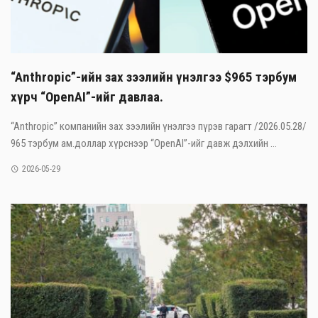
“Anthropic”-ийн зах зээлийн үнэлгээ $965 тэрбум
хүрч “OpenAI”-ийг давлаа.
“Anthropic” компанийн зах зээлийн үнэлгээ пүрэв гарагт /2026.05.28/
965 тэрбум ам.доллар хүрснээр “OpenAI”-ийг давж дэлхийн ...
2026-05-29