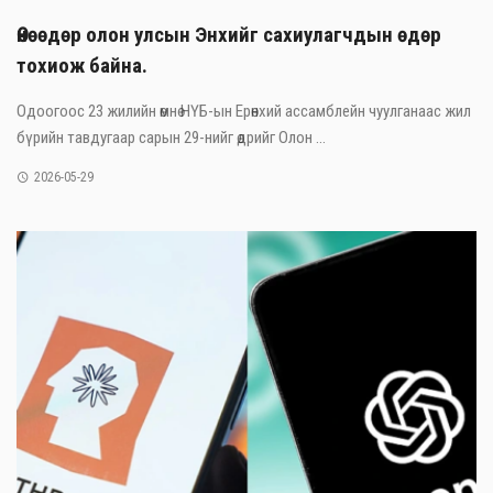
Өнөөдөр олон улсын Энхийг сахиулагчдын өдөр
тохиож байна.
Одоогоос 23 жилийн өмнө НҮБ-ын Ерөнхий ассамблейн чуулганаас жил
бүрийн тавдугаар сарын 29-нийг өдрийг Олон ...
2026-05-29