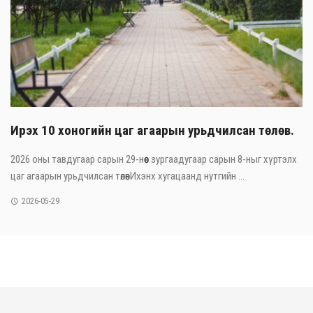
Ирэх 10 хоногийн цаг агаарын урьдчилсан төлөв.
2026 оны тавдугаар сарын 29-нөөс зургаадугаар сарын 8-ныг хүртэлх
цаг агаарын урьдчилсан төлөвИхэнх хугацаанд нутгийн ...
2026-05-29