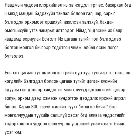
Наадмын үндсэн илэрхийлэл нь эв нэгдэл, төрт ёс, бахархал бөгөөд
өнө мөнхөд мандан бадрахуйн тайлал болсон гал, нар, сарыг
бэлгэдэн эрхэмсэг оршихуй, ижилсэн эвлэхүй, бахдан
омогшихуйн утга чанарыг илтгэдэг. Иймд Үндэсний их баяр
наадамд зориулан Есөн хөлт Их цагаан тугийг гол бэлгэдлээ
болгон монгол бичгээр тодотгон чимж, албан ёсны логог
бүтээлээ.
Есөн хөлт цагаан туг нь монгол төрийн сүр хүч, тусгаар тогтнол, эв
нэгдлийн бэлгэдэл болсон цагаан тугийг цагаан зүсмийн
адууны гөхөл дэлээр хийдэг нь монголчууд цагаан өнгийг цэвэр
ариун, эрхэм дээд хэмээн хүндэтгэн дээдэлж ирсний илрэл
билээ. Харин 800 гаруй жилийн түүхт “монгол бичиг” бол
монголчуудын түүхийн салшгүй хэсэг бөгөөд аливаа үндэстнийг
тодорхойлогч үндсэн шалгуур нь үндэсний уламжлалт бичиг
үсэг юм.