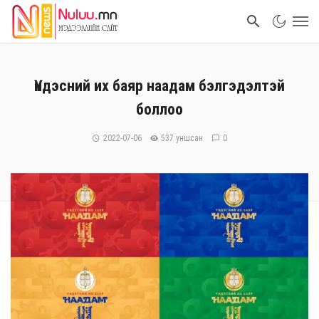
Үндэсний их баяр наадам бэлгэдэлтэй
боллоо
2022-07-06
537 уншсан
0