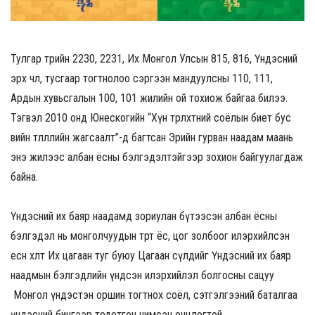
Тулгар төрийн 2230, 2231, Их Монгол Улсын 815, 816, Үндэсний
эрх чөлөө, тусгаар тогтнолоо сэргээн мандуулсны 110, 111,
Ардын хувьсгалын 100, 101 жилийн ой тохиож байгаа билээ.
Тэгвэл 2010 онд Юнескогийн “Хүн төрөлхтний соёлын биет бус
өвийн төлөөллийн жагсаалт”-д багтсан Эрийн гурван наадам маань
энэ жилээс албан ёсны бэлгэдэлтэйгээр зохион байгуулагдаж
байна.
Үндэсний их баяр наадамд зориулан бүтээсэн албан ёсны
бэлгэдэл нь монголчуудын төрт ёс, цог золбоог илэрхийлсэн
есөн хөлт Их цагаан туг буюу Цагаан сүлдийг Үндэсний их баяр
наадмын бэлгэдлийн үндсэн илэрхийлэл болгосны сацуу
Монгол үндэстэн оршин тогтнох соёл, сэтгэлгээний баталгаа
үндэсний бичгээр тодотгон чимсэн онцлогтой.