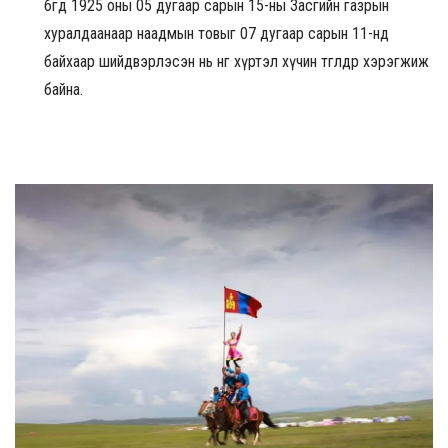
бөгөөд 1925 оны 05 дугаар сарын 15-ны Засгийн газрын
хуралдаанаар наадмын товыг 07 дугаар сарын 11-нд
байхаар шийдвэрлэсэн нь өнөөг хүртэл хүчин төгөлдөр хэрэгжиж
байна.