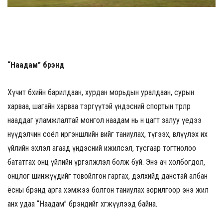
“Наадам” брэнд
Хүчит бөхийн барилдаан, хурдан морьдын уралдаан, сурын
харваа, шагайн харваа тэргүүтэй үндэсний спортын төрлөөр
нааддаг уламжлалтай монгол наадам нь өнөө цагт залуу үедээ
нүүдэлчин соёл иргэншлийн өвийг таниулах, түгээх, өвлүүлэх их
үйлийн эхлэл агаад үндэсний ижилсэл, тусгаар тогтнолоо
бататгах онц үйлийн үргэлжлэл болж буй. Энэ ач холбогдол,
онцлог шинжүүдийг товойлгон гаргах, дэлхийд данстай албан
ёсны брэнд арга хэмжээ болгон таниулах зорилгоор энэ жил
анх удаа “Наадам” брэндийг хөгжүүлээд байна.