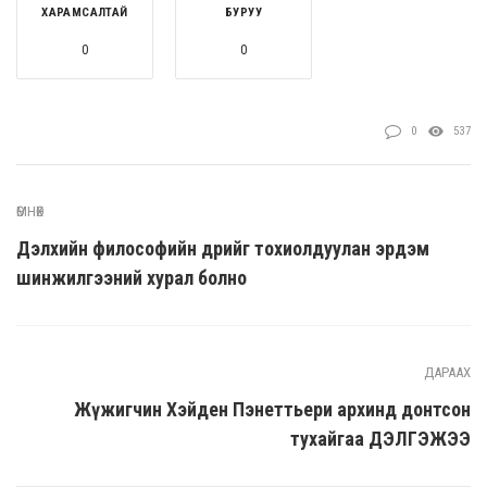
ХАРАМСАЛТАЙ
БУРУУ
0
0
0
537
ӨМНӨХ
Дэлхийн философийн өдрийг тохиолдуулан эрдэм
шинжилгээний хурал болно
ДАРААХ
Жүжигчин Хэйден Пэнеттьери архинд донтсон
тухайгаа ДЭЛГЭЖЭЭ