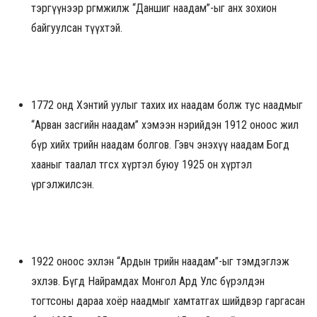
тэргүүнээр өргөмжилж “Даншиг наадам”-ыг анх зохион
байгуулсан түүхтэй.
1772 онд Хэнтий уулыг тахих их наадам болж тус наадмыг
“Арван засгийн наадам” хэмээн нэрийдэн 1912 оноос жил
бүр хийх төрийн наадам болгов. Гэвч энэхүү наадам Богд
хааныг таалал төгсөх хүртэл буюу 1925 он хүртэл
үргэлжилсэн.
1922 оноос эхлэн “Ардын төрийн наадам”-ыг тэмдэглэж
эхлэв. Бүгд Найрамдах Монгол Ард Улс бүрэлдэн
тогтсоны дараа хоёр наадмыг хамтатгах шийдвэр гаргасан