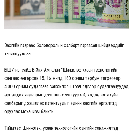
Засгийн газраас боловсролын салбарт гаргасан шийдвэрүүдийг
танилцууллаа.
БШУ-ны сайд Б.Энх-Амгалан “Шинжлэх ухаан технологийн
сангаас өнгөрсөн 15, 16 жилд 180 орчим тэрбум төгрөгөөр
4,000 орчим судалгааг санхүүжүүлсэн. Гэвч эдгээр судалгаануудад
өрсөлдөх чадварыг дээшлүүлэх уул уурхай, хөдөө аж ахуйн
салбарыг дээшлүүлэх патентуудыг эдийн засгийн эргэлтэд
оруулах механизм байхгүй.
Тиймээс Шинжлэх, ухаан технологийн сангийн санхүүжилтэд