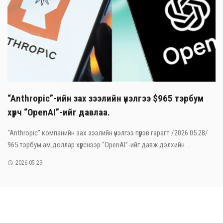
“Anthropic”-ийн зах зээлийн үнэлгээ $965 тэрбум
хүрч “OpenAI”-ийг давлаа.
“Anthropic” компанийн зах зээлийн үнэлгээ пүрэв гарагт /2026.05.28/
965 тэрбум ам.доллар хүрснээр “OpenAI”-ийг давж дэлхийн ...
2026-05-29