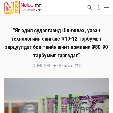
“Яг адил судалгаанд Шинжлэх, ухаан
технологийн сангаас ₮10-12 тэрбумыг
зарцуулдаг бол төрийн өмчит компани ₮80-90
тэрбумыг гаргадаг”
2023-04-05
446 уншсан
0