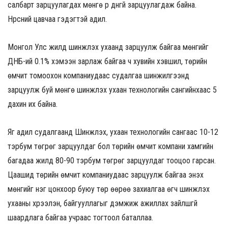
салбарт зарцуулагдах мөнгө үр дүнгүй зарцуулагдаж байна.
Нүүрсний цавчаа гэдэгтэй адил.
Монгол Улс жилд шинжлэх ухаанд зарцуулж байгаа мөнгийг
ДНБ-ий 0.1% хэмээн зарлаж байгаа ч хувийн хэвшил, төрийн
өмчит томоохон компаниудаас судалгаа шинжилгээнд
зарцуулж буй мөнгө шинжлэх ухаан технологийн сангийнхаас 5
дахин их байна.
Яг адил судалгаанд Шинжлэх, ухаан технологийн сангаас 10-12
тэрбум төгрөг зарцуулдаг бол төрийн өмчит компани хамгийн
багадаа жилд 80-90 тэрбум төгрөг зарцуулдаг тооцоо гарсан.
Цаашид төрийн өмчит компаниудаас зарцуулж байгаа энэхүү
мөнгийг нэг цонхоор буюу төр өөрөө захиалгаа өгч шинжлэх
ухааны хүрээлэн, байгууллагыг дэмжиж ажиллах зайлшгүй
шаардлага байгаа учраас тогтоол баталлаа.