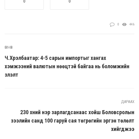
0
0
0
446
ӨМНӨХ
Ч.Хүрэлбаатар: 4-5 сарын импортыг хангах
хэмжээний валютын нөөцтэй байгаа нь боломжийн
үзүүлэлт
ДАРААХ
230 хүний нэр зарлагдсанаас хойш Боловсролын
зээлийн санд 100 гаруй сая төгрөгийн эргэн төлөлт
хийгджээ