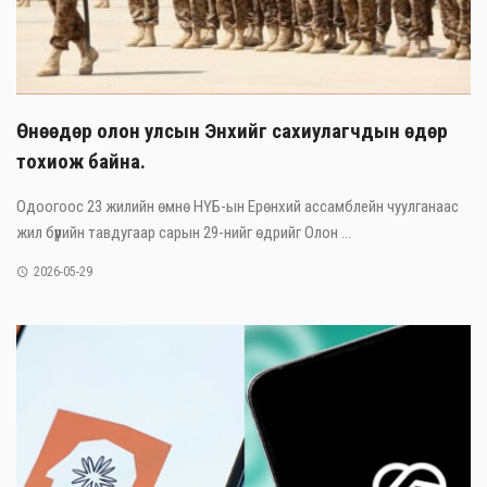
Өнөөдөр олон улсын Энхийг сахиулагчдын өдөр
тохиож байна.
Одоогоос 23 жилийн өмнө НҮБ-ын Ерөнхий ассамблейн чуулганаас
жил бүрийн тавдугаар сарын 29-нийг өдрийг Олон ...
2026-05-29