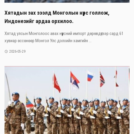
Хятадын зах зээлд Монголын нүүрс голлож,
Индонезийг ардаа орхилоо.
Хятад улсын Монголоос авах нүүрсний импорт дөрөвдүгээр сард 61
хувиар өссөнөөр Монгол Улс дэлхийн хамгийн ...
2026-05-29