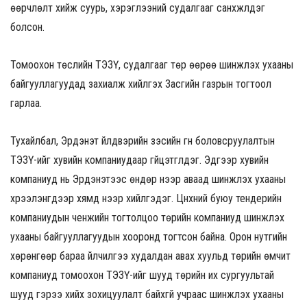
өөрчлөлт хийж суурь, хэрэглээний судалгааг санхүүжүүлдэг
болсон.
Томоохон төслийн ТЭЗҮ, судалгааг төр өөрөө шинжлэх ухааны
байгууллагуудад захиалж хийлгэх Засгийн газрын тогтоол
гарлаа.
Тухайлбал, Эрдэнэт үйлдвэрийн зэсийн гүн боловсруулалтын
ТЭЗҮ-ийг хувийн компаниудаар гүйцэтгүүлдэг. Эдгээр хувийн
компаниуд нь Эрдэнэтээс өндөр үнээр аваад шинжлэх ухааны
хүрээлэнгүүдээр хямд үнээр хийлгэдэг. Цүнхний буюу тендерийн
компаниудын ченжийн тогтолцоо төрийн компаниуд шинжлэх
ухааны байгууллагуудын хооронд тогтсон байна. Орон нутгийн
хөрөнгөөр бараа үйлчилгээ худалдан авах хуульд төрийн өмчит
компаниуд томоохон ТЭЗҮ-ийг шууд төрийн их сургуультай
шууд гэрээ хийх зохицуулалт байхгүй учраас шинжлэх ухааны