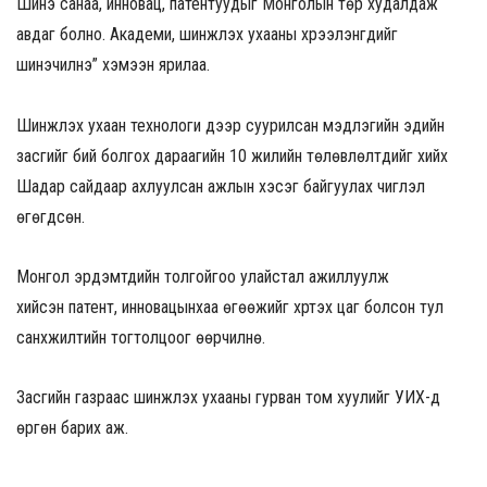
Шинэ санаа, инновац, патентуудыг Монголын төр худалдаж
авдаг болно. Академи, шинжлэх ухааны хүрээлэнгүүдийг
шинэчилнэ” хэмээн ярилаа.
Шинжлэх ухаан технологи дээр суурилсан мэдлэгийн эдийн
засгийг бий болгох дараагийн 10 жилийн төлөвлөлтүүдийг хийх
Шадар сайдаар ахлуулсан ажлын хэсэг байгуулах чиглэл
өгөгдсөн.
Монгол эрдэмтдийн толгойгоо улайстал ажиллуулж
хийсэн патент, инновацынхаа өгөөжийг хүртэх цаг болсон тул
санхүүжилтийн тогтолцоог өөрчилнө.
Засгийн газраас шинжлэх ухааны гурван том хуулийг УИХ-д
өргөн барих аж.