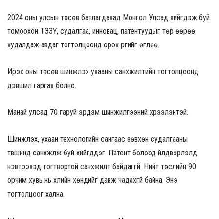
2024 оны улсын төсөв батлагдахад Монгол Улсад хийгдэж буй
томоохон ТЭЗҮ, судалгаа, инновац, патентуудыг төр өөрөө
худалдаж авдаг тогтолцоонд орох үүргийг өглөө.
Ирэх оны төсөв шинжлэх ухааны санхүүжилтийн тогтолцоонд
дэвшил гаргах болно.
Манай улсад 70 гаруй эрдэм шинжилгээний хүрээлэнтэй.
Шинжлэх, ухаан технологийн сангаас зөвхөн судалгааны
түвшинд санхүүжүүлж буй хийгддэг. Патент болоод үйлдвэрлэлд
нэвтрэхэд тогтвортой санхүүжилт байдаггүй. Нийт төслийн 90
орчим хувь нь үхлийн хөндийг давж чадахгүй байна. Энэ
тогтолцоог хална.