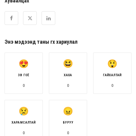
Хуваалцах
Энэ мэдээнд таны өгөх хариулал
ЗӨВ ГОЁ
ХАХА
ГАЙХАЛТАЙ
0
0
0
ХАРАМСАЛТАЙ
БУРУУ
0
0