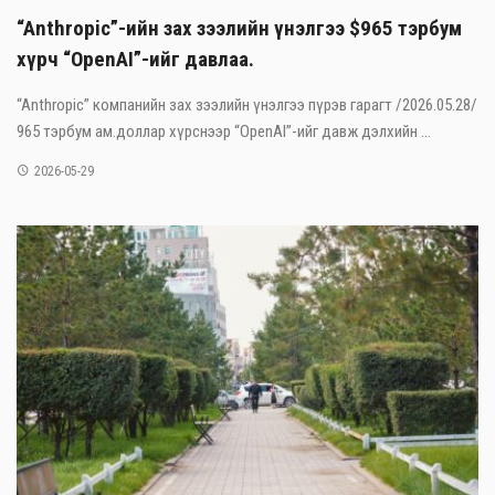
“Anthropic”-ийн зах зээлийн үнэлгээ $965 тэрбум
хүрч “OpenAI”-ийг давлаа.
“Anthropic” компанийн зах зээлийн үнэлгээ пүрэв гарагт /2026.05.28/
965 тэрбум ам.доллар хүрснээр “OpenAI”-ийг давж дэлхийн ...
2026-05-29