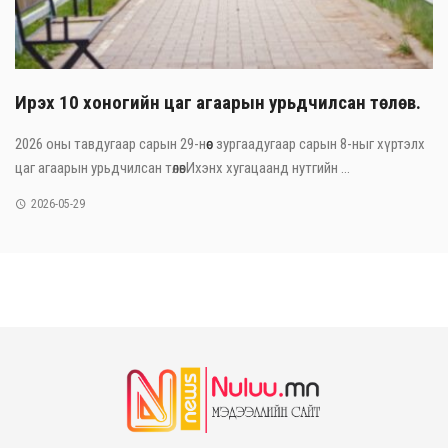
Ирэх 10 хоногийн цаг агаарын урьдчилсан төлөв.
2026 оны тавдугаар сарын 29-нөөс зургаадугаар сарын 8-ныг хүртэлх
цаг агаарын урьдчилсан төлөвИхэнх хугацаанд нутгийн ...
2026-05-29