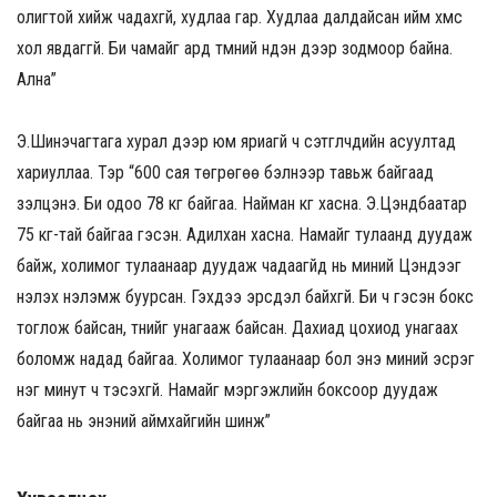
олигтой хийж чадахгүй, худлаа гар. Худлаа далдайсан ийм хүмүүс
хол явдаггүй. Би чамайг ард түмний нүдэн дээр зодмоор байна.
Ална”
Э.Шинэчагтага хурал дээр юм яриагүй ч сэтгүүлчдийн асуултад
хариуллаа. Тэр “600 сая төгрөгөө бэлнээр тавьж байгаад
үзэлцэнэ. Би одоо 78 кг байгаа. Найман кг хасна. Э.Цэндбаатар
75 кг-тай байгаа гэсэн. Адилхан хасна. Намайг тулаанд дуудаж
байж, холимог тулаанаар дуудаж чадаагүйд нь миний Цэндээг
үнэлэх үнэлэмж буурсан. Гэхдээ эрсдэл байхгүй. Би ч гэсэн бокс
тоглож байсан, түүнийг унагааж байсан. Дахиад цохиод унагаах
боломж надад байгаа. Холимог тулаанаар бол энэ миний эсрэг
нэг минут ч тэсэхгүй. Намайг мэргэжлийн боксоор дуудаж
байгаа нь энэний аймхайгийн шинж”