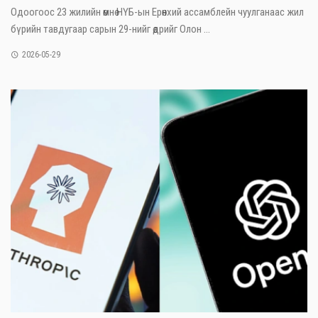
Одоогоос 23 жилийн өмнө НҮБ-ын Ерөнхий ассамблейн чуулганаас жил
бүрийн тавдугаар сарын 29-нийг өдрийг Олон ...
2026-05-29