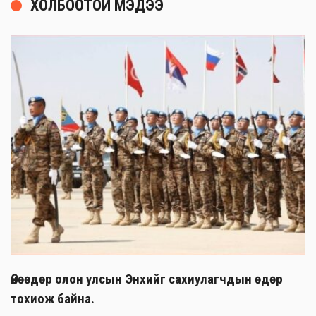
ХОЛБООТОЙ МЭДЭЭ
Өнөөдөр олон улсын Энхийг сахиулагчдын өдөр
тохиож байна.