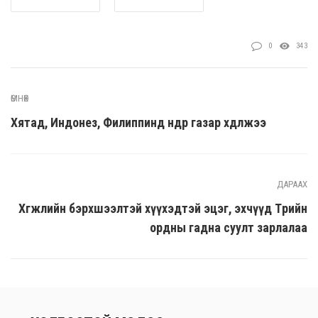
0
343
ӨМНӨХ
Хятад, Индонез, Филиппинд өнөөдөр газар хөдөлжээ
ДАРААХ
Хөгжлийн бэрхшээлтэй хүүхэдтэй эцэг, эхчүүд Төрийн
ордны гадна суулт зарлалаа