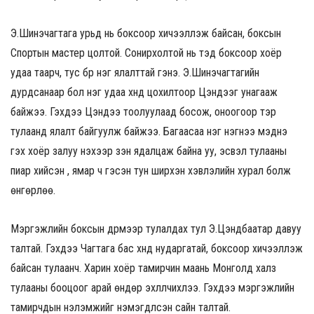
Э.Шинэчагтага урьд нь боксоор хичээллэж байсан, боксын
Спортын мастер цолтой. Сонирхолтой нь тэд боксоор хоёр
удаа таарч, тус бүр нэг ялалттай гэнэ. Э.Шинэчагтагийн
дурдсанаар бол нэг удаа хүнд цохилтоор Цэндээг унагааж
байжээ. Гэхдээ Цэндээ тоолуулаад босож, оноогоор тэр
тулаанд ялалт байгуулж байжээ. Багаасаа нэг нэгнээ мэднэ
гэх хоёр залуу үнэхээр үзэн ядалцаж байна уу, эсвэл тулааны
пиар хийсэн үү, ямар ч гэсэн тун ширүүхэн хэвлэлийн хурал болж
өнгөрлөө.
Мэргэжлийн боксын дүрмээр тулалдах тул Э.Цэндбаатар давуу
талтай. Гэхдээ Чагтага бас хүнд нударгатай, боксоор хичээллэж
байсан тулаанч. Харин хоёр тамирчин маань Монголд халз
тулааны бооцоог арай өндөр эхлүүлчихлээ. Гэхдээ мэргэжлийн
тамирчдын үнэлэмжийг нэмэгдүүлсэн сайн талтай.