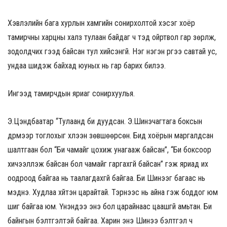
Хэвлэлийн бага хурлын хамгийн сонирхолтой хэсэг хоёр
тамирчны харцны халз тулаан байдаг ч тэд ойртвол гар зөрүүлж,
зодолдчих гээд байсан тул хийсэнгүй. Нэг нэгэн рүүгээ савтай ус,
ундаа шидэж байхад юуных нь гар барих билээ.
Ингээд тамирчдын яриаг сонирхуулья.
Э.Цэндбаатар “Тулаанд би дуудсан. Э.Шинэчагтага боксын
дүрмээр тоглохыг хүлээн зөвшөөрсөн. Бид хоёрын маргалдсан
шалтгаан бол “Би чамайг цохиж унагааж байсан”, “Би боксоор
хичээллэж байсан бол чамайг гаргахгүй байсан” гэж яриад их
оодроод байгаа нь таалагдахгүй байгаа. Би Шинээг багаас нь
мэднэ. Худлаа хүйтэн царайтай. Тэрнээс нь айна гэж боддог юм
шиг байгаа юм. Үнэндээ энэ бол царайнаас цаашгүй амьтан. Би
байнгын бэлтгэлтэй байгаа. Харин энэ Шинээ бэлтгэл ч