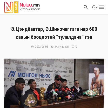
Э.Цэндбаатар, Э.Шинэчагтага нар 600
саяын бооцоотой “тулалдана” гэв
2022-06-08
343 уншсан
0