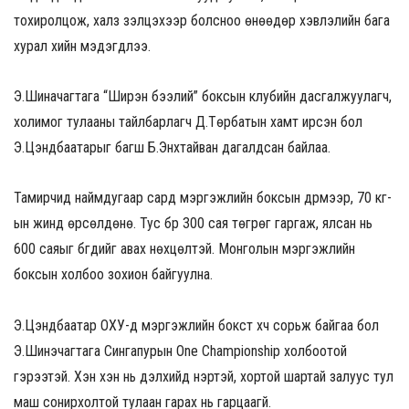
тохиролцож, халз үзэлцэхээр болсноо өнөөдөр хэвлэлийн бага
хурал хийн мэдэгдлээ.
Э.Шиначагтага “Ширэн бээлий” боксын клубийн дасгалжуулагч,
холимог тулааны тайлбарлагч Д.Төрбатын хамт ирсэн бол
Э.Цэндбаатарыг багш Б.Энхтайван дагалдсан байлаа.
Тамирчид наймдугаар сард мэргэжлийн боксын дүрмээр, 70 кг-
ын жинд өрсөлдөнө. Тус бүр 300 сая төгрөг гаргаж, ялсан нь
600 саяыг бүгдийг авах нөхцөлтэй. Монголын мэргэжлийн
боксын холбоо зохион байгуулна.
Э.Цэндбаатар ОХУ-д мэргэжлийн бокст хүч сорьж байгаа бол
Э.Шинэчагтага Сингапурын One Championship холбоотой
гэрээтэй. Хэн хэн нь дэлхийд нэртэй, хортой шартай залуус тул
маш сонирхолтой тулаан гарах нь гарцаагүй.