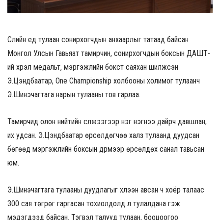
Сүүлийн үед тулаан сонирхогчдын анхаарлыг татаад байсан
Монгол Улсын Гавьяат тамирчин, сонирхогчдын боксын ДАШТ-
ий хүрэл медальт, мэргэжлийн бокст саяхан шилжсэн
Э.Цэндбаатар, One Championship холбооны холимог тулаанч
Э.Шинэчагтага нарын тулааны тов гарлаа.
Тамирчид олон нийтийн сүлжээгээр нэг нэгнээ дайрч давшлан,
их удсан. Э.Цэндбаатар өрсөлдөгчөө халз тулаанд дуудсан
бөгөөд мэргэжлийн боксын дүрмээр өрсөлдөх санал тавьсан
юм.
Э.Шинэчагтага тулааны дуудлагыг хүлээн авсан ч хоёр талаас
300 сая төгрөг гаргасан тохиолдолд л тулалдана гэж
мэдэгдээд байсан. Тэгвэл талууд тулаан, бооцоогоо