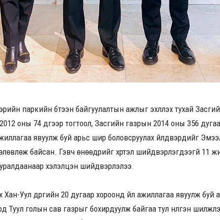
эрийн паркийн бүтээн байгуулалтын ажлыг эхлүүлэх тухай Засгий
2012 оны 74 дүгээр тогтоол, Засгийн газрын 2014 оны 356 дугаар
ажиллагаа явуулж буй арьс шир боловсруулах үйлдвэрүүдийг Эмээ
р төлөвлөж байсан. Гэвч өнөөдрийг хүртэл шийдвэрлэгдээгүй 11 
уралдаанаар хэлэлцэн шийдвэрлэлээ.
 Хан-Уул дүүргийн 20 дугаар хороонд үйл ажиллагаа явуулж буй 
үүд Туул голын сав газрыг бохирдуулж байгаа тул нүүлгэн шилжүү