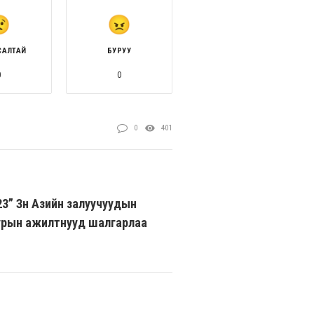
САЛТАЙ
БУРУУ
0
0
0
401
3” Зүүн Азийн залуучуудын
урын ажилтнууд шалгарлаа