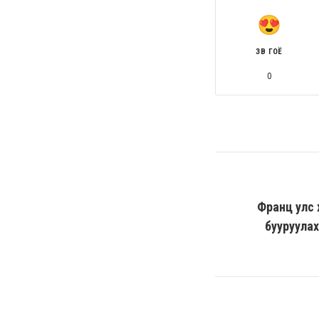
ЗӨВ ГОЁ
0
Франц улс 
бууруула