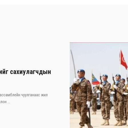
хийг сахиулагчдын
 ассамблейн чуулганаас жил
он ...