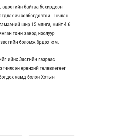
лж, одоогийн байгаа бохирдсон
дүүлэх ач холбогдолтой. Түүнчлэн
тэмээний шир 15 мянга, нийт 4.6
мянган тонн завод ноолуур
н засгийн боломж бүрдэх юм.
йг ийнхүү Засгийн газраас
сэгчилсэн ерөнхий төлөвлөгөөг
олбогдох яамд болон Хотын