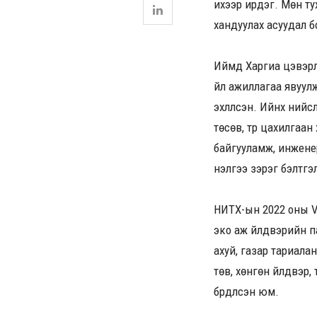
ихээр ирдэг. Мөн ту
хандуулах асуудал 
Иймд Харгиа цэвэрлэ
үйл ажиллагаа явуул
эхлүүлсэн. Ийнхүү н
төсөв, түр цахилгаа
байгууламж, инжене
үнэлгээ зэрэг бэлтг
НИТХ-ын 2022 оны V
эко аж үйлдвэрийн п
ахуй, газар тариала
төв, хөнгөн үйлдвэр,
бүрдүүлсэн юм.