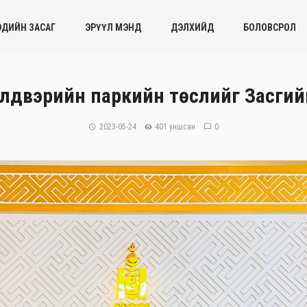
ЭДИЙН ЗАСАГ
ЭРҮҮЛ МЭНД
ДЭЛХИЙД
БОЛОВСРОЛ
йлдвэрийн паркийн төслийг Засги
2023-05-24
401 уншсан
0