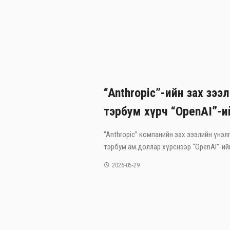
“Anthropic”-ийн зах зээ
тэрбум хүрч “OpenAI”-и
“Anthropic” компанийн зах зээлийн үнэлг
тэрбум ам.доллар хүрснээр “OpenAI”-ийг
2026-05-29