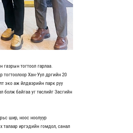
н газрын тогтоол гарлаа.
 тогтоолоор Хан-Уул дүүргийн 20
лт эко аж үйлдвэрийн парк руу
жил болж байгаа уг төслийг Засгийн
арьс шир, ноос ноолуур
лэх талаар иргэдийн гомдол, санал