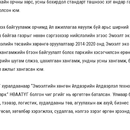
хайн орчны хөрс, усны бохирдол стандарт түвшнээс хэт өндөр г
болсон юм.
х байгууламж орчимд үйл ажиллагаа явуулж буй арьс ширний үйлд
ж байгаа газрыг нөхөн сэргээхээр нийслэлийн зүгээс Эмээлт э
ийслэлийн төсвийн хөрөнгө оруулалтаар 2014-2020 онд Эмээлт эк
н хангамжийн бүтээн байгуулалт болох паркийн хэсэгчилсэн ерөн
рийн шугам сүлжээ, цахилгаан хангамж, ундны усны хангамж,
эл ажлыг хангасан юм.
 хуралдаанаар “Эмээлтийн хөнгөн үйлдвэрийн үйлдвэрлэл техн
арк” НӨААТҮГ болгон чиг үүргийг нь өргөтгөн баталсан. Улмаар
н, тээвэр, логистик, худалдааны төв, агуулахын аж ахуй, бизне
 төсөл, хөтөлбөр хэрэгжүүлэх, судалгаа, үнэлгээ зэрэг өргөн хүрэ