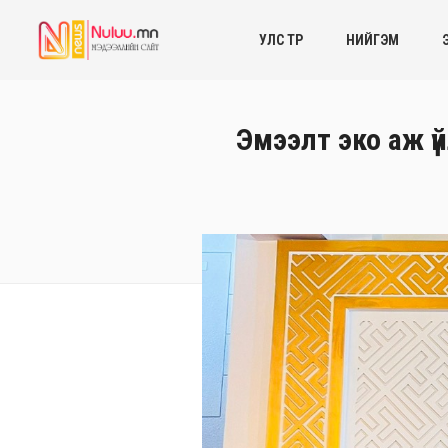
УЛС ТӨР
НИЙГЭМ
Эмээлт эко аж ү