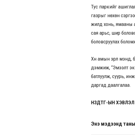
Тус паркийг ашиглалт
газрыг нөхөн сэргээж
жилд хонь, ямааны а
сая арьс, шир болов
боловсруулах боломж
Хүн амын эрүүл мэнд,
дэмжиж, “Эмээлт эко
батлуулж, суурь, ин
даргад
даалгалаа.
НЗДТГ-ЫН ХЭВЛЭЛ
Энэ мэдээнд таны ө