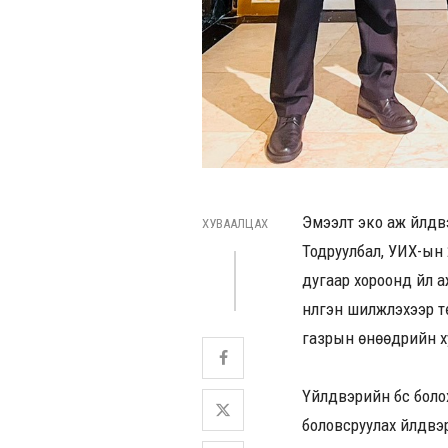
Эмээлт эко аж үйлдв
ХУВААЛЦАХ
Тодруулбал, УИХ-ын 
дугаар хороонд үйл 
нүүлгэн шилжүүлэхээ
газрын өнөөдрийн х
Үйлдвэрийн бүс болох
боловсруулах үйлдвэр