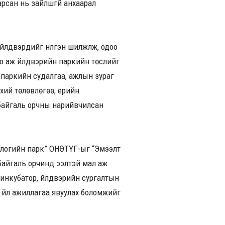
арсан нь зайлшгүй анхаарал
вэрүүдийг нүүлгэн шилжүүлж, одоо
ко аж үйлдвэрийн паркийн төслийг
о паркийн судалгаа, ажлын зураг
хий төлөвлөгөө, үерийн
 байгаль орчны нарийвчилсан
ологийн парк” ОНӨТҮГ-ыг “Эмээлт
 байгаль орчинд ээлтэй мал аж
с инкубатор, үйлдвэрийн сургалтын
энд үйл ажиллагаа явуулах боломжийг