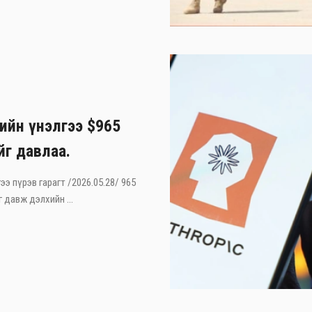
лийн үнэлгээ $965
йг давлаа.
ээ пүрэв гарагт /2026.05.28/ 965
 давж дэлхийн ...