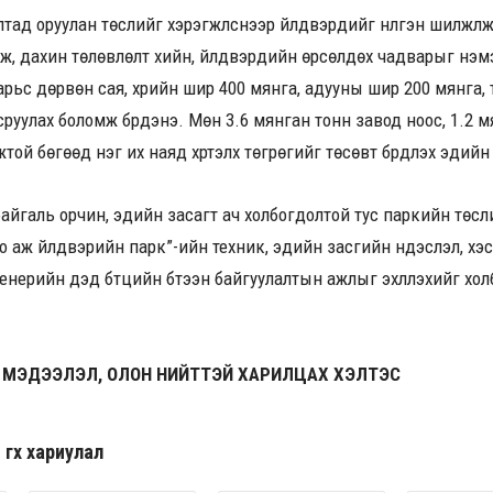
ад оруулан төслийг хэрэгжүүлснээр үйлдвэрүүдийг нүүлгэн шилжүү
, дахин төлөвлөлт хийн, үйлдвэрүүдийн өрсөлдөх чадварыг нэмэг
рьс дөрвөн сая, үхрийн шир 400 мянга, адууны шир 200 мянга, 
сруулах боломж бүрдэнэ. Мөн 3.6 мянган тонн завод ноос, 1.2 
той бөгөөд нэг их наяд хүртэлх төгрөгийг төсөвт бүрдүүлэх эдий
 байгаль орчин, эдийн засагт ач холбогдолтой тус паркийн төсли
 аж үйлдвэрийн парк”-ийн техник, эдийн засгийн үндэслэл, хэ
женерийн дэд бүтцийн бүтээн байгуулалтын ажлыг эхлүүлэхийг х
 МЭДЭЭЛЭЛ, ОЛОН НИЙТТЭЙ ХАРИЛЦАХ ХЭЛТЭС
гөх хариулал