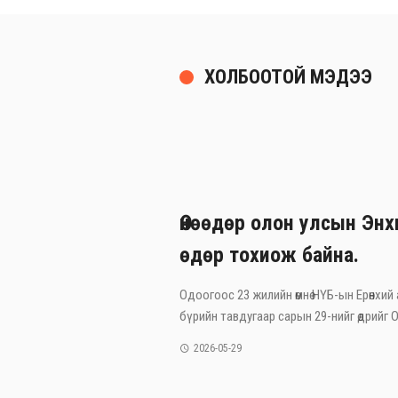
ХОЛБООТОЙ МЭДЭЭ
Өнөөдөр олон улсын Эн
өдөр тохиож байна.
Одоогоос 23 жилийн өмнө НҮБ-ын Ерөнхий
бүрийн тавдугаар сарын 29-нийг өдрийг Ол
2026-05-29