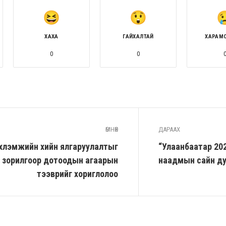
ХАХА
ГАЙХАЛТАЙ
ХАРАМ
0
0
ӨМНӨХ
ДАРААХ
хүлэмжийн хийн ялгаруулалтыг
“Улаанбаатар 202
х зорилгоор дотоодын агаарын
наадмын сайн д
тээврийг хориглолоо