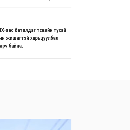
Х-аас баталдаг төсвийн тухай
сын жишигтэй харьцуулбал
арч байна.