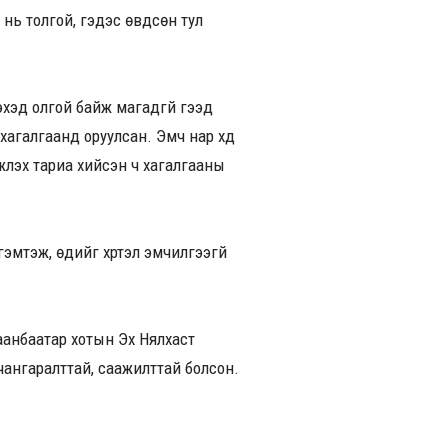
нь толгой, гэдэс өвдсөн тул
лэхэд олгой байж магадгүй гээд
агалгаанд оруулсан. Эмч нар хүүд
үүлэх тариа хийсэн ч хагалгааны
 гэмтэж, өдийг хүртэл эмчилгээгүй
лаанбаатар хотын Эх Нялхаст
ь чангаралттай, саажилттай болсон.