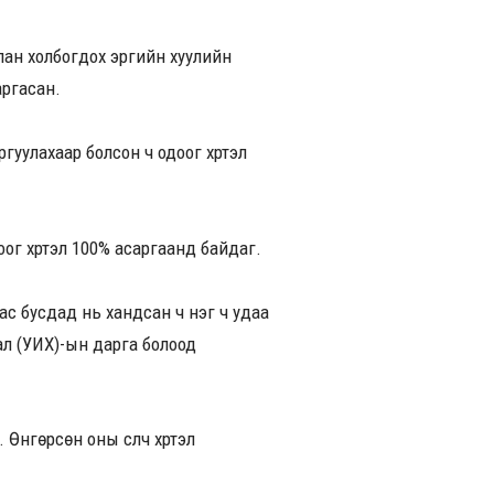
ан холбогдох эрүүгийн хуулийн
аргасан.
гуулахаар болсон ч одоог хүртэл
оог хүртэл 100% асаргаанд байдаг.
с бусдад нь хандсан ч нэг ч удаа
ал (УИХ)-ын дарга болоод
Өнгөрсөн оны сүүлч хүртэл