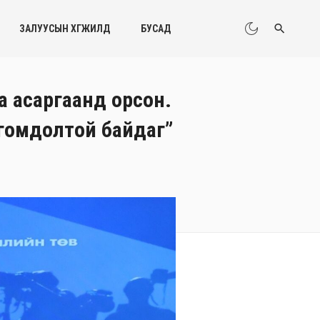
ЗАЛУУСЫН ХӨГЖИЛД
БУСАД
а асаргаанд орсон.
д гомдолтой байдаг”