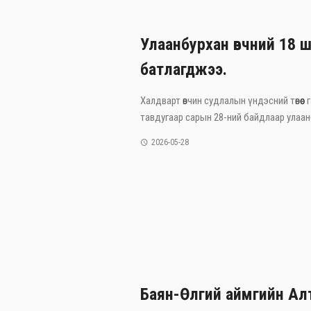
Улаанбурхан өвчний 18 
батлагджээ.
Халдварт өвчин судлалын үндэсний төвөөс
тавдугаар сарын 28-ний байдлаар улаанбу
2026-05-28
Баян-Өлгий аймгийн Ал