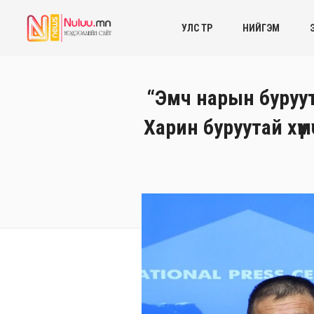
УЛС ТӨР
НИЙГЭМ
“Эмч нарын буруут
Харин буруутай хүм