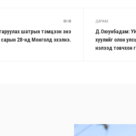
ӨМНӨХ
ДАРААХ
гаруулах шатрын тэмцээн энэ
Д.Оюунбадам: УИ
сарын 28-нд Монголд эхэлнэ.
хуулийг олон ул
нэлээд товчхон г