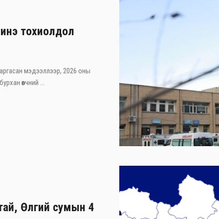
шинэ тохиолдол
 гаргасан мэдээллээр, 2026 оны
рхан өвчний ...
тай, Өлгий сумын 4