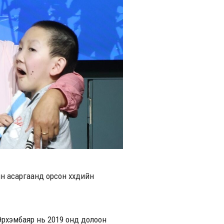
 асаргаанд орсон хүүхдийн
.Эрхэмбаяр нь 2019 онд долоон