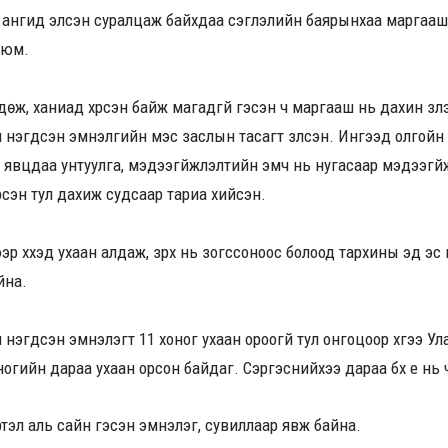
 ангид элсэн суралцаж байхдаа үсэглэлийн баярынхаа маргааш 
 юм.
дөж, ханиад хүрсэн байж магадгүй гэсэн ч маргааш нь дахин үзүү
нэгдсэн эмнэлгийн мэс заслын тасагт үзүүлсэн. Ингээд олгойн х
 явцдаа унтуулга, мэдээгүйжүүлэлтийн эмч нь нугасаар мэдээгүйж
сэн тул дахиж судсаар тариа хийсэн.
гээр хүүхэд ухаан алдаж, зүрх нь зогссоноос болоод тархины эд эс
йна.
нэгдсэн эмнэлэгт 11 хоног ухаан ороогүй тул онгоцоор хүүгээ У
хоногийн дараа ухаан орсон байдаг. Сэргэснийхээ дараа бүх үе н
үртэл аль сайн гэсэн эмнэлэг, сувиллаар явж байна.