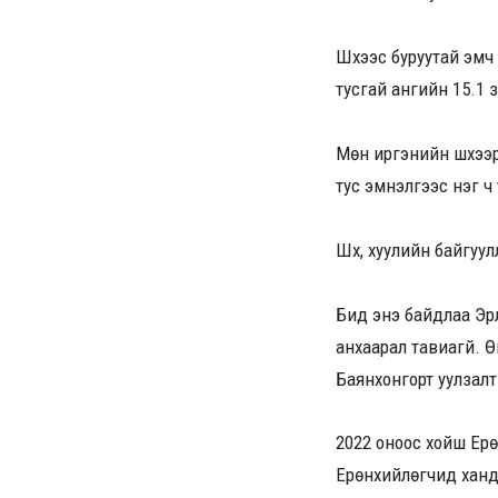
Шүүхээс буруутай эм
тусгай ангийн 15.1 
Мөн иргэнийн шүүхээ
тус эмнэлгээс нэг ч 
Шүүх, хуулийн байгуу
Бид энэ байдлаа Эр
анхаарал тавиагүй. 
Баянхонгорт уулзалт
2022 оноос хойш Ерөн
Ерөнхийлөгчид ханда