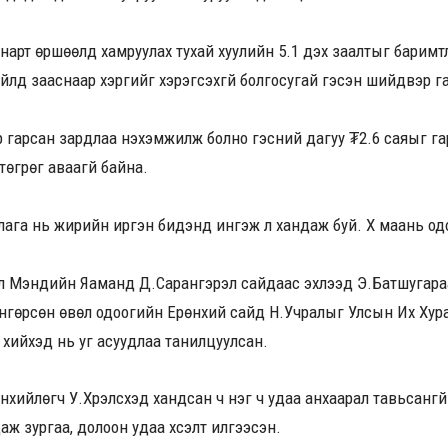
ч нарт өршөөлд хамруулах тухай хуулийн 5.1 дэх заалтыг баримтл
зүйлд зааснаар хэргийг хэрэгсэхгүй болгосугай гэсэн шийдвэр г
р гарсан зардлаа нэхэмжилж болно гэсний дагуу ₮2.6 саяыг гар
төгрөг аваагүй байна.
ллага нь жирийн иргэн бидэнд ингэж л хандаж буй. Хүү маань од
үүл Мэндийн Яаманд Д.Сарангэрэл сайдаас эхлээд Э.Батшугараа
Өнгөрсөн өвөл одоогийн Ерөнхий сайд Н.Учралыг Улсын Их Хур
 хийхэд нь уг асуудлаа танилцуулсан.
хийлөгч У.Хүрэлсүхэд хандсан ч нэг ч удаа анхаарал тавьсангүй. 
ж зургаа, долоон удаа хүсэлт илгээсэн.