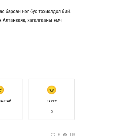
ас барсан нэг бус тохиолдол бий.
.Алтанзаяа, хагалгааны эмч
САЛТАЙ
БУРУУ
0
0
0
138