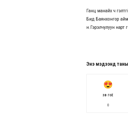
Ганц манайх ч гэлтг
Бид Баянхонгор айм
н.Гэрэлчулуун нарт 
Энэ мэдээнд таны ө
ЗӨВ ГОЁ
0