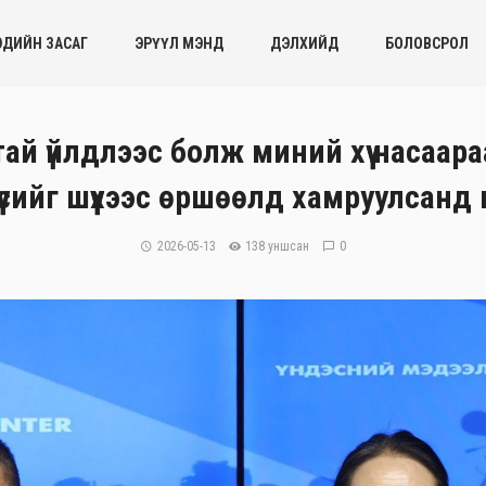
ЭДИЙН ЗАСАГ
ЭРҮҮЛ МЭНД
ДЭЛХИЙД
БОЛОВСРОЛ
ай үйлдлээс болж миний хүү насаара
үүсийг шүүхээс өршөөлд хамруулсан
2026-05-13
138 уншсан
0