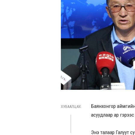
Баянхонгор аймгийн
ХУВААЛЦАХ
асуудлаар ар гэрээс 
Энэ талаар Галуут 