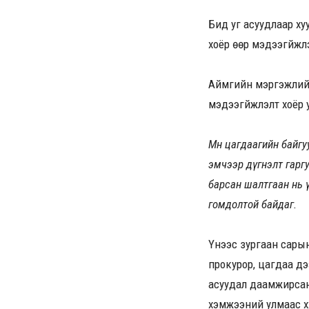
Бид уг асуудлаар х
хоёр өөр мэдээгүйжү
Аймгийн мэргэжлийн 
мэдээгүйжүүлэлт хоё
Мөн цагдаагийн байг
эмчээр дүгнэлт гарг
барсан шалтгаан нь 
гомдолтой байдаг.
Үүнээс зургаан сары
прокурор, цагдаа дэ
асуудал даамжирсан.
хэмжээний улмаас хү