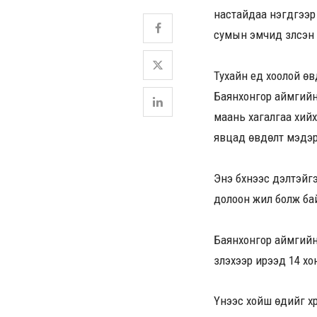
настайдаа нэгдүгээр
сумын эмчид үзүүлсэн
Тухайн үед хоолой өв
Баянхонгор аймгийн 
маань хагалгаа хийх
явцад өвдөлт мэдэр
Энэ бүхнээс үүдэлтэй
долоон жил болж ба
Баянхонгор аймгийн 
үзүүлэхээр ирээд 14 
Үүнээс хойш өдийг х