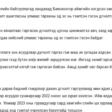
уулийн байгууллагад хандахад Баянхонгор аймгийн нэгдсэн э
үлэлт ашигласны улмаас тархины эд эс нь гэмтсэн гэсэн дүгнэл
хяналтаас гаргасан дүгнэлтэд цусны шинжилгээ авч, эход харж 
р удаа хийсний улмаас тархины эд эс гэмтсэн гэсэн байдаг.
ууллага энэ асуудлаар дүгнэлт гаргах гэж маш их хугацаа алдса
уулна гээд бүтэн хоёр жилийг зарцуулсан юм. Ингээд эхний гар
үрэвсэлтэй олгой гэж гаргасан байсан. Амьд хүнийг нас барсан 
н дараа бидний гомдлоор дахин дүгнэлт гаргуулахад мөн адил 
эр асуудал сунжирсаар 2022 оноос шүүх хурал эхэлсэн. Ийм алдаа
 Улмаар 2023 оны гуравдугаар сард хамгийн сүүлийн шүүх хурлаа
үхдэд хүнд гэмтэл учруулсан буруутайд тооцсон.