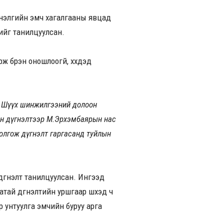
мнэлгийн эмч хагалгааны явцад
тийг танилцуулсан.
бүрэн оношлоогүй, хүүхдэд
н. Шүүх шинжилгээний долоон
сан дүгнэлтээр М.Эрхэмбаярын нас
болгож дүгнэлт гаргасанд туйлын
дүгнэлт танилцуулсан. Ингээд
тай дүгнэлтийн уршгаар шүүхэд ч
р унтуулга эмчийн буруу арга