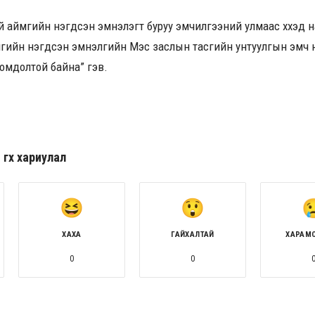
үй аймгийн нэгдсэн эмнэлэгт буруу эмчилгээний улмаас хүүхэд н
гийн нэгдсэн эмнэлгийн Мэс заслын тасгийн унтуулгын эмч н
гомдолтой байна” гэв.
гөх хариулал
ХАХА
ГАЙХАЛТАЙ
ХАРАМ
0
0