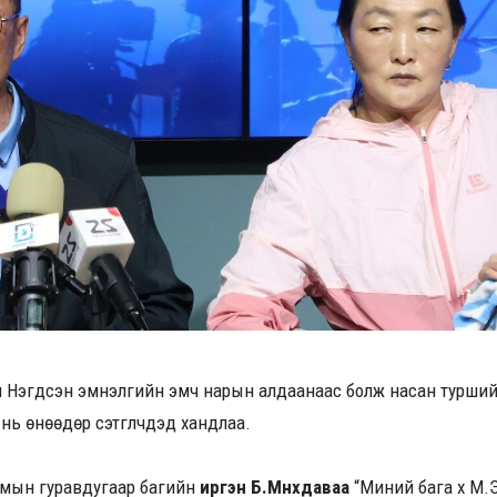
 Нэгдсэн эмнэлгийн эмч нарын алдаанаас болж насан туршийн
нь өнөөдөр сэтгүүлчдэд хандлаа.
сумын гуравдугаар багийн
иргэн Б.Мөнхдаваа
“Миний бага хүү М