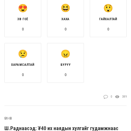
ЗӨВ ГОЁ
ХАХА
ГАЙХАЛТАЙ
0
0
0
ХАРАМСАЛТАЙ
БУРУУ
0
0
0
389
ӨМНӨХ
Ш.Раднаасэд: ₮40 их наядын хулгайг гудамжнаас