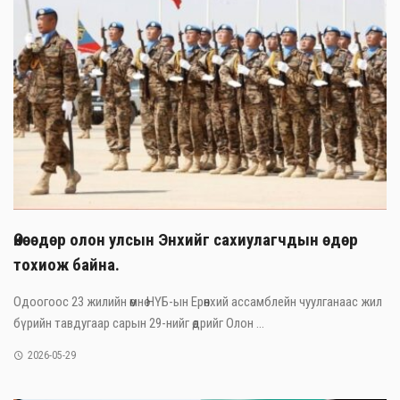
Өнөөдөр олон улсын Энхийг сахиулагчдын өдөр
тохиож байна.
Одоогоос 23 жилийн өмнө НҮБ-ын Ерөнхий ассамблейн чуулганаас жил
бүрийн тавдугаар сарын 29-нийг өдрийг Олон ...
2026-05-29