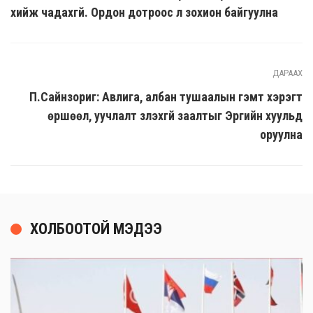
хийж чадахгүй. Ордон дотроос л зохион байгуулна
ДАРААХ
П.Сайнзориг: Авлига, албан тушаалын гэмт хэрэгт
өршөөл, уучлалт үзүүлэхгүй заалтыг Эрүүгийн хуульд
оруулна
ХОЛБООТОЙ МЭДЭЭ