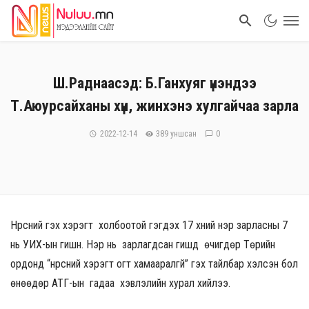
Ш.Раднаасэд: Б.Ганхуяг үнэндээ
Т.Аюурсайханы хүн, жинхэнэ хулгайчаа зарла
2022-12-14
389 уншсан
0
Нүүрсний гэх хэрэгт холбоотой гэгдэх 17 хүний нэр зарласны 7
нь УИХ-ын гишүүн. Нэр нь зарлагдсан гишүүд өчигдөр Төрийн
ордонд “нүүрсний хэрэгт огт хамааралгүй” гэх тайлбар хэлсэн бол
өнөөдөр АТГ-ын гадаа хэвлэлийн хурал хийлээ.