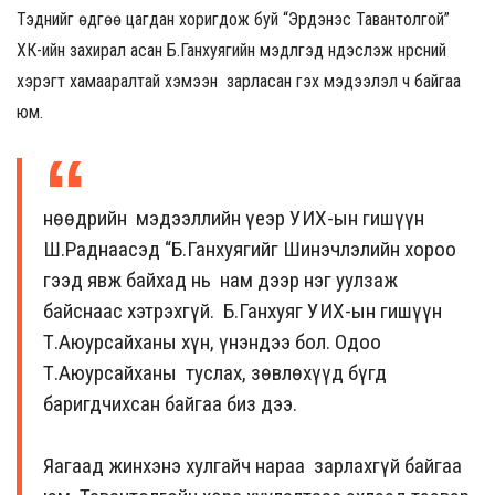
Тэднийг өдгөө цагдан хоригдож буй “Эрдэнэс Тавантолгой”
ХК-ийн захирал асан Б.Ганхуягийн мэдүүлгэд үндэслэж нүүрсний
хэрэгт хамааралтай хэмээн зарласан гэх мэдээлэл ч байгаа
юм.
Өнөөдрийн мэдээллийн үеэр УИХ-ын гишүүн
Ш.Раднаасэд “Б.Ганхуягийг Шинэчлэлийн хороо
гээд явж байхад нь нам дээр нэг уулзаж
байснаас хэтрэхгүй. Б.Ганхуяг УИХ-ын гишүүн
Т.Аюурсайханы хүн, үнэндээ бол. Одоо
Т.Аюурсайханы туслах, зөвлөхүүд бүгд
баригдчихсан байгаа биз дээ.
Яагаад жинхэнэ хулгайч нараа зарлахгүй байгаа