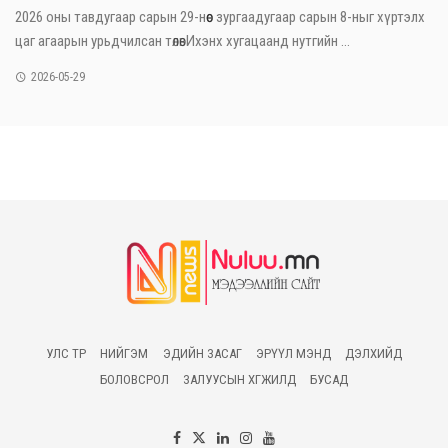
2026 оны тавдугаар сарын 29-нөөс зургаадугаар сарын 8-ныг хүртэлх
цаг агаарын урьдчилсан төлөвИхэнх хугацаанд нутгийн ...
2026-05-29
УЛС ТӨР
НИЙГЭМ
ЭДИЙН ЗАСАГ
ЭРҮҮЛ МЭНД
ДЭЛХИЙД
БОЛОВСРОЛ
ЗАЛУУСЫН ХӨГЖИЛД
БУСАД