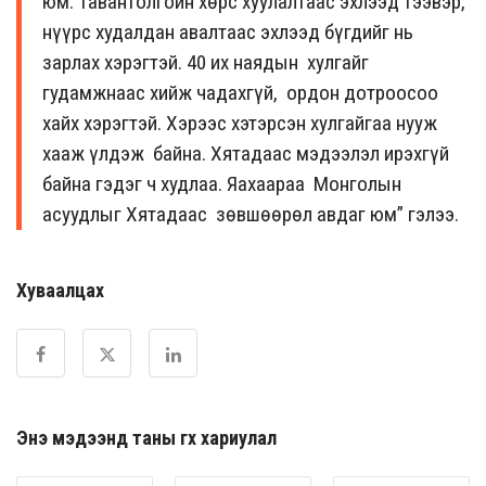
юм. Тавантолгойн хөрс хуулалтаас эхлээд тээвэр,
нүүрс худалдан авалтаас эхлээд бүгдийг нь
зарлах хэрэгтэй. 40 их наядын хулгайг
гудамжнаас хийж чадахгүй, ордон дотроосоо
хайх хэрэгтэй. Хэрээс хэтэрсэн хулгайгаа нууж
хааж үлдэж байна. Хятадаас мэдээлэл ирэхгүй
байна гэдэг ч худлаа. Яахаараа Монголын
асуудлыг Хятадаас зөвшөөрөл авдаг юм” гэлээ.
Хуваалцах
Энэ мэдээнд таны өгөх хариулал