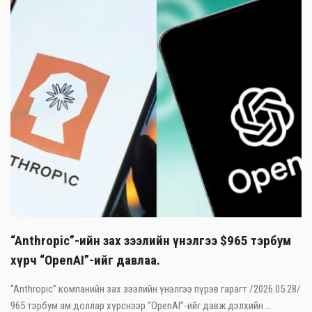
“Anthropic”-ийн зах зээлийн үнэлгээ $965 тэрбум
хүрч “OpenAI”-ийг давлаа.
“Anthropic” компанийн зах зээлийн үнэлгээ пүрэв гарагт /2026.05.28/
965 тэрбум ам.доллар хүрснээр “OpenAI”-ийг давж дэлхийн ...