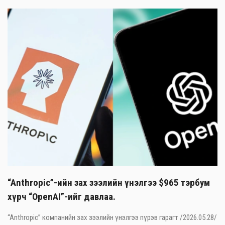
“Anthropic”-ийн зах зээлийн үнэлгээ $965 тэрбум
хүрч “OpenAI”-ийг давлаа.
“Anthropic” компанийн зах зээлийн үнэлгээ пүрэв гарагт /2026.05.28/