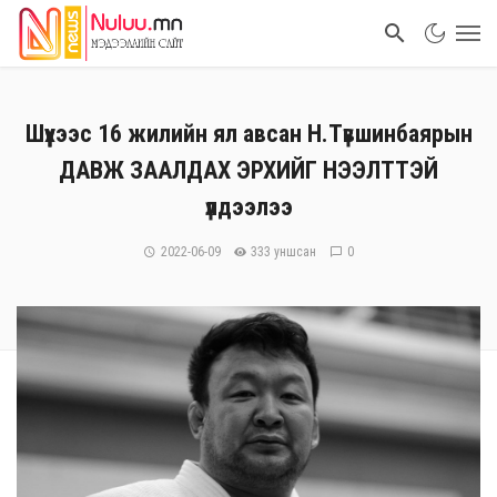
Шүүхээс 16 жилийн ял авсан Н.Түвшинбаярын
ДАВЖ ЗААЛДАХ ЭРХИЙГ НЭЭЛТТЭЙ
үлдээлээ
2022-06-09
333 уншсан
0