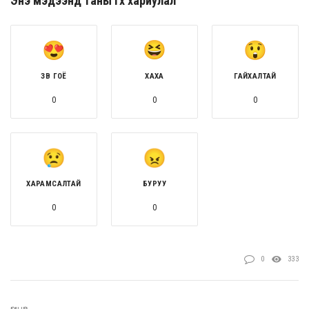
Энэ мэдээнд таны өгөх хариулал
ЗӨВ ГОЁ
ХАХА
ГАЙХАЛТАЙ
0
0
0
ХАРАМСАЛТАЙ
БУРУУ
0
0
0
333