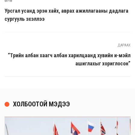
ӨМНӨХ
Урсгал усанд эрэн хайх, аврах ажиллагааны дадлага
сургууль эхэллээ
ДАРААХ
“Төрийн албан хаагч албан харилцаанд хувийн и-мэйл
ашиглахыг хориглосон”
ХОЛБООТОЙ МЭДЭЭ