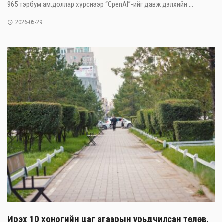
965 тэрбум ам.доллар хүрснээр “OpenAI”-ийг давж дэлхийн ...
2026-05-29
Ирэх 10 хоногийн цаг агаарын урьдчилсан төлөв.