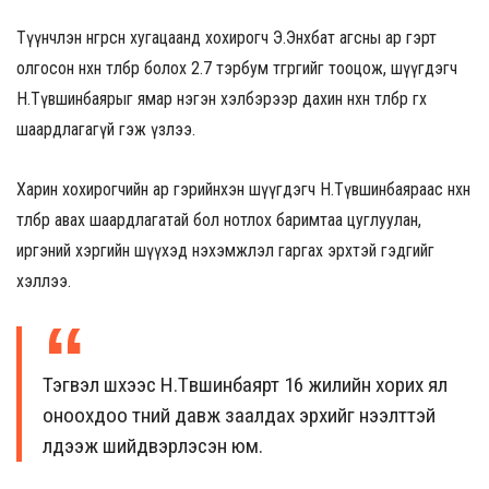
Түүнчлэн өнгөрсөн хугацаанд хохирогч Э.Энхбат агсны ар гэрт
олгосон нөхөн төлбөр болох 2.7 тэрбум төгрөгийг тооцож, шүүгдэгч
Н.Түвшинбаярыг ямар нэгэн хэлбэрээр дахин нөхөн төлбөр өгөх
шаардлагагүй гэж үзлээ.
Харин хохирогчийн ар гэрийнхэн шүүгдэгч Н.Түвшинбаяраас нөхөн
төлбөр авах шаардлагатай бол нотлох баримтаа цуглуулан,
иргэний хэргийн шүүхэд нэхэмжлэл гаргах эрхтэй гэдгийг
хэллээ.
Тэгвэл шүүхээс Н.Түвшинбаярт 16 жилийн хорих ял
оноохдоо түүний давж заалдах эрхийг нээлттэй
үлдээж шийдвэрлэсэн юм.