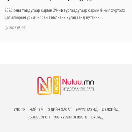
2026 оны тавдугаар сарын 29-нөөс зургаадугаар сарын 8-ныг хүртэлх
цаг агаарын урьдчилсан төлөвИхэнх хугацаанд нутгийн ...
2026-05-29
УЛС ТӨР
НИЙГЭМ
ЭДИЙН ЗАСАГ
ЭРҮҮЛ МЭНД
ДЭЛХИЙД
БОЛОВСРОЛ
ЗАЛУУСЫН ХӨГЖИЛД
БУСАД