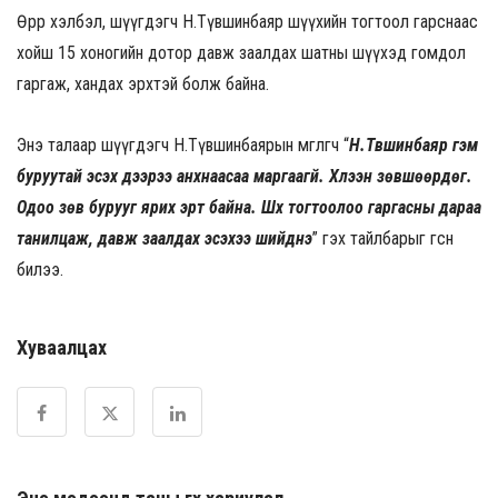
Өөрөөр хэлбэл, шүүгдэгч Н.Түвшинбаяр шүүхийн тогтоол гарснаас
хойш 15 хоногийн дотор давж заалдах шатны шүүхэд гомдол
гаргаж, хандах эрхтэй болж байна.
Энэ талаар шүүгдэгч Н.Түвшинбаярын өмгөөлөгч “
Н.Түвшинбаяр гэм
буруутай эсэх дээрээ анхнаасаа маргаагүй. Хүлээн зөвшөөрдөг.
Одоо зөв бурууг ярих эрт байна. Шүүх тогтоолоо гаргасны дараа
танилцаж, давж заалдах эсэхээ шийднэ
” гэх тайлбарыг өгсөн
билээ.
Хуваалцах