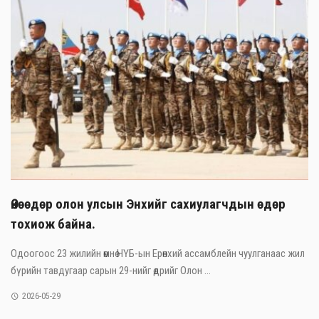
Өнөөдөр олон улсын Энхийг сахиулагчдын өдөр
тохиож байна.
Одоогоос 23 жилийн өмнө НҮБ-ын Ерөнхий ассамблейн чуулганаас жил
бүрийн тавдугаар сарын 29-нийг өдрийг Олон ...
2026-05-29