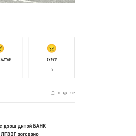
САЛТАЙ
БУРУУ
0
0
0
592
с дээш дүнтэй БАНК
ЛГЭЭГ зогсооно