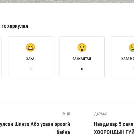
гөх хариулал
ХАХА
ГАЙХАЛТАЙ
ХАРАМ
0
0
ӨМНӨХ
ДАРААХ
лсан Шинзо Абэ ухаан ороогүй
Наадмаар 5 саяа
байна
ХООРОНДЫН ГҮЙ