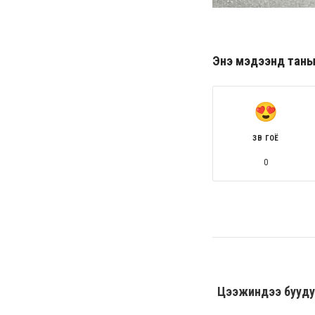
Энэ мэдээнд таны ө
ЗӨВ ГОЁ
0
Цээжиндээ буудуу