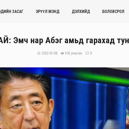
ЭДИЙН ЗАСАГ
ЭРҮҮЛ МЭНД
ДЭЛХИЙД
БОЛОВСРОЛ
: Эмч нар Абэг амьд гарахад тун х
2022-07-08
592 уншсан
0