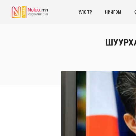
УЛС ТӨР
НИЙГЭМ
ШУУРХАЙ