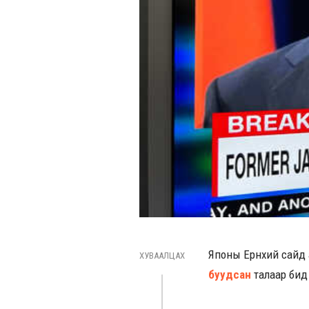
Японы Ерөнхий сайд 
ХУВААЛЦАХ
буудсан
талаар бид