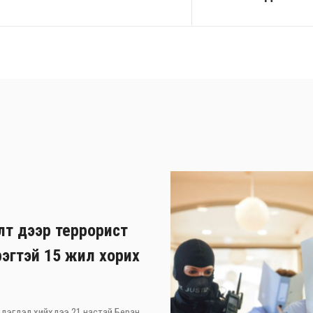
лт дээр террорист
рэгтэй 15 жил хорих
 мэдэгдэл хийхдээ 21 настай Беран