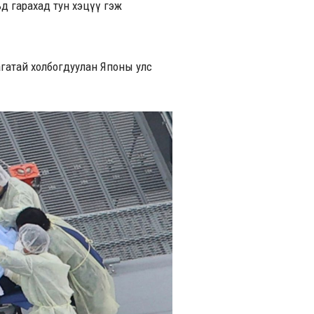
ьд гарахад тун хэцүү гэж
гатай холбогдуулан Японы улс