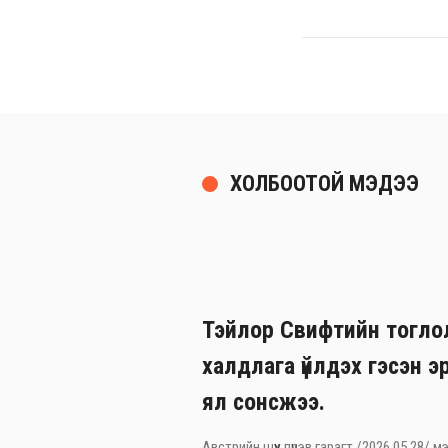
ХОЛБООТОЙ МЭДЭЭ
Тэйлор Свифтийн тогло
халдлага үйлдэх гэсэн э
ял сонсжээ.
Австрийн шүүх пүрэв гарагт /2026.05.28/