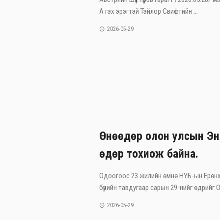
А гэх эрэгтэй Тэйлор Свифтийн ...
2026-05-29
Өнөөдөр олон улсын Эн
өдөр тохиож байна.
Одоогоос 23 жилийн өмнө НҮБ-ын Ерөнх
бүрийн тавдугаар сарын 29-нийг өдрийг Ол
2026-05-29