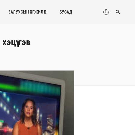
ЗАЛУУСЫН ХӨГЖИЛД
БУСАД
эцүү гэв