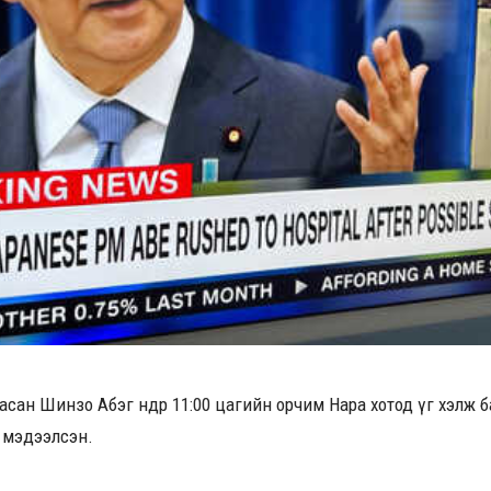
асан Шинзо Абэг өнөөдөр 11:00 цагийн орчим Нара хотод үг хэлж
 мэдээлсэн.