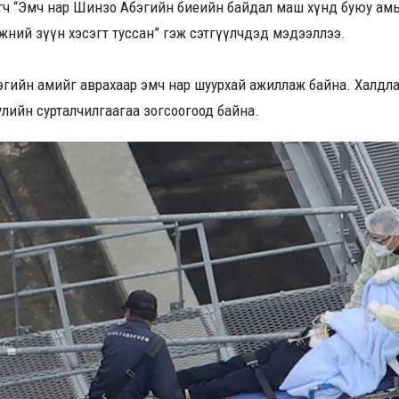
өлөгч “Эмч нар Шинзо Абэгийн биеийн байдал маш хүнд буюу ам
жний зүүн хэсэгт туссан” гэж сэтгүүлчдэд мэдээллээ.
гийн амийг аврахаар эмч нар шуурхай ажиллаж байна. Халдла
улийн сурталчилгаагаа зогсоогоод байна.