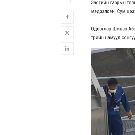
Засгийн газрын төлө
мэдээлсэн. Сум цээ
Одоогоор Шинзо Абэ
төрийн намууд сонгу