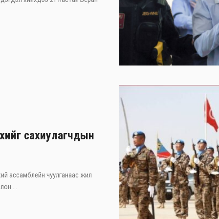
хийг сахиулагчдын
ий ассамблейн чуулганаас жил
он ...