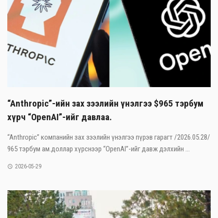
“Anthropic”-ийн зах зээлийн үнэлгээ $965 тэрбум
хүрч “OpenAI”-ийг давлаа.
“Anthropic” компанийн зах зээлийн үнэлгээ пүрэв гарагт /2026.05.28/
965 тэрбум ам.доллар хүрснээр “OpenAI”-ийг давж дэлхийн ...
2026-05-29