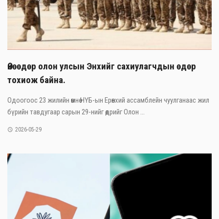
Өнөөдөр олон улсын Энхийг сахиулагчдын өдөр
тохиож байна.
Одоогоос 23 жилийн өмнө НҮБ-ын Ерөнхий ассамблейн чуулганаас жил
бүрийн тавдугаар сарын 29-нийг өдрийг Олон ...
2026-05-29