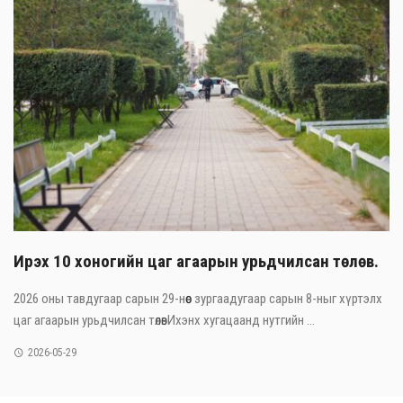
Ирэх 10 хоногийн цаг агаарын урьдчилсан төлөв.
2026 оны тавдугаар сарын 29-нөөс зургаадугаар сарын 8-ныг хүртэлх
цаг агаарын урьдчилсан төлөвИхэнх хугацаанд нутгийн ...
2026-05-29