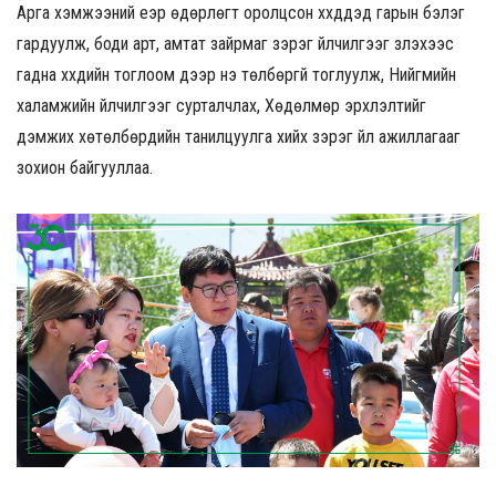
Арга хэмжээний үеэр өдөрлөгт оролцсон хүүхдүүдэд гарын бэлэг
гардуулж, боди арт, амтат зайрмаг зэрэг үйлчилгээг үзүүлэхээс
гадна хүүхдийн тоглоом дээр үнэ төлбөргүй тоглуулж, Нийгмийн
халамжийн үйлчилгээг сурталчлах, Хөдөлмөр эрхлэлтийг
дэмжих хөтөлбөрүүдийн танилцуулга хийх зэрэг үйл ажиллагааг
зохион байгууллаа.