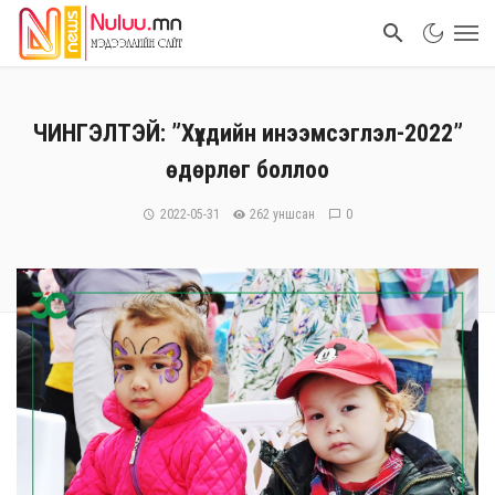
ЧИНГЭЛТЭЙ: ”Хүүхдийн инээмсэглэл-2022”
өдөрлөг боллоо
2022-05-31
262 уншсан
0