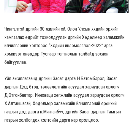
Чингэлтэй дүүргийн 30 жилийн ой, Олон Улсын хүүхдийн эрхийг
хамгаалах өдрийг тохиолдуулан дүүргийн Хөдөлмөр халамжийн
үйлчилгээний хэлтсээс “Хүүхдийн инээмсэглэл-2022” арга
хэмжээг өнөөдөр Тусгаар тогтнолын талбайд зохион
байгууллаа.
Үйл ажиллагаанд дүүргийн Засаг дарга Н.Батсүмбэрэл, Засаг
даргын Дэд бүтэц, төлөвлөлтийн асуудал хариуцсан орлогч
Д.Отгонбаатар, Инноваци хөгжлийн асуудал хариуцсан орлогч
Х.Алтаншагай, Хөдөлмөр халамжийн үйлчилгээний ерөнхий
газрын дэд дарга н.Мянганбуу, дүүргийн Засаг даргын Тамгын
газрын холбогдох хэлтсийн дарга нар оролцлоо.