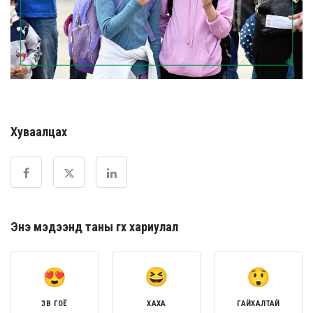
Хуваалцах
Энэ мэдээнд таны өгөх хариулал
ЗӨВ ГОЁ
ХАХА
ГАЙХАЛТАЙ