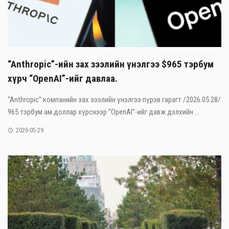
“Anthropic”-ийн зах зээлийн үнэлгээ $965 тэрбум
хүрч “OpenAI”-ийг давлаа.
“Anthropic” компанийн зах зээлийн үнэлгээ пүрэв гарагт /2026.05.28/
965 тэрбум ам.доллар хүрснээр “OpenAI”-ийг давж дэлхийн ...
2026-05-29