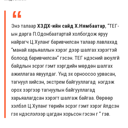
Энэ талаар
ХЗДХ-ийн
сайд Х.Нямбаатар
, “ТЕГ-
ын дарга П.Одонбаатартай холбогдож яруу
найрагч Ц.Хуланг баривчилсан талаар лавлахад
“манай
харьяаллын
хэрэг дээр шалгах хэрэгтэй
болоод баривчилсан” гэсэн. ТЕГ үндэсний аюулгүй
байдлын эсрэг гэмт хэргүүдийн мөрдөн шалгах
ажиллагаа явуулдаг. Үүнд эх орноосоо урвасан,
тагнуул хийсэн, экстрем байгууллагад нэгдэж
орох зэргээр тагнуулын байгууллагад
харьяалагдсан хэрэгт шалгаж байгаа. Өөрөөр
хэлбэл Ц.Хуланг төрийн эсрэг гэмт хэрэг үйлдсэн
гэх үндэслэлээр цагдан хорьсон гэсэн үг ” гэв.