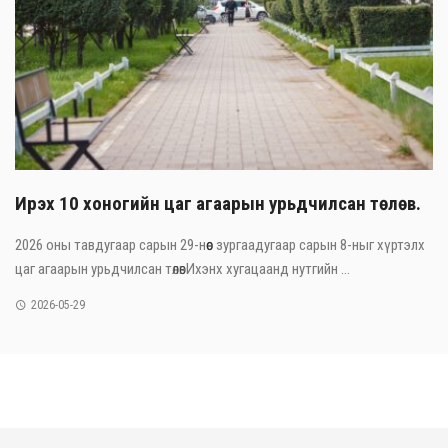
Ирэх 10 хоногийн цаг агаарын урьдчилсан төлөв.
2026 оны тавдугаар сарын 29-нөөс зургаадугаар сарын 8-ныг хүртэлх
цаг агаарын урьдчилсан төлөвИхэнх хугацаанд нутгийн ...
2026-05-29