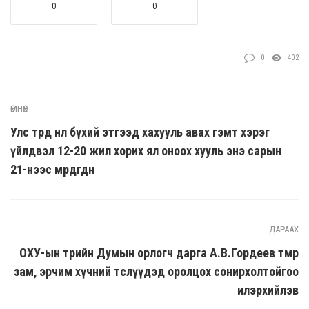
0
0
0
402
ӨМНӨХ
Улс төрд нөлөө бүхий этгээд хахууль авах гэмт хэрэг
үйлдвэл 12-20 жил хорих ял оноох хууль энэ сарын
21-нээс мөрдөгдөнө
ДАРААХ
ОХУ-ын төрийн Думын орлогч дарга А.В.Гордеев төмөр
зам, эрчим хүчний төслүүдэд оролцох сонирхолтойгоо
илэрхийлэв