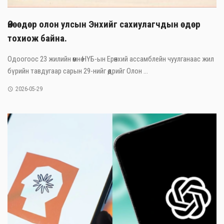
Өнөөдөр олон улсын Энхийг сахиулагчдын өдөр
тохиож байна.
Одоогоос 23 жилийн өмнө НҮБ-ын Ерөнхий ассамблейн чуулганаас жил
бүрийн тавдугаар сарын 29-нийг өдрийг Олон ...
2026-05-29