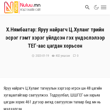
Х.Нямбаатар: Яруу найрагч Ц.Хуланг төрийн
эсрэг гэмт хэрэг үйлдсэн гэх үндэслэлээр
ТЕГ-аас цагдан хорьсон
2023-01-19
402 уншсан
0
Яруу найрагч Ц.Хуланг тагнуулын хэргээр өнгөрсөн шөнө 48 цагийн
хугацаатайгаар саатуулжээ. Тодруулбал, ШШГЕГ-ын харьяа
цагдан хорих 461 дүгээр ангид саатуулсан талаар бид өмнө нь
мэдээлсэн.