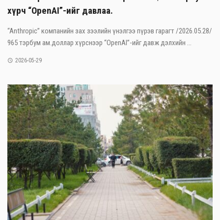
хүрч “OpenAI”-ийг давлаа.
“Anthropic” компанийн зах зээлийн үнэлгээ пүрэв гарагт /2026.05.28/
965 тэрбум ам.доллар хүрснээр “OpenAI”-ийг давж дэлхийн ...
2026-05-29