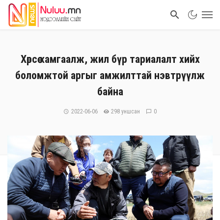
Хөрсөө хамгаалж, жил бүр тариалалт хийх
боломжтой аргыг амжилттай нэвтрүүлж
байна
2022-06-06
298 уншсан
0