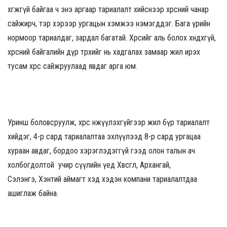
хөгжөөгүй байгаа ч энэ аргаар тариалалт хийснээр хөрсний чанар
сайжирч, тэр хэрээр ургацын хэмжээ нэмэгддэг. Бага үрийн
нормоор тариалдаг, зардал багатай. Хөрсийг аль болох хөндөхгүй,
хөрсний байгалийн дүр төрхийг нь хадгалах замаар жил ирэх
тусам хөрсөө сайжруулаад явдаг арга юм.
Уринш боловсруулж, хөрсөө өнжүүлэхгүйгээр жил бүр тариалалт
хийдэг, 4-р сард тариалалтаа эхлүүлээд 8-р сард ургацаа
хураан авдаг, бордоо хэрэглэдэггүй гээд олон талын ач
холбогдолтой учир сүүлийн үед Хөвсгөл, Архангай,
Сэлэнгэ, Хэнтий аймагт хэд хэдэн компани тариалалтдаа
ашиглаж байна.