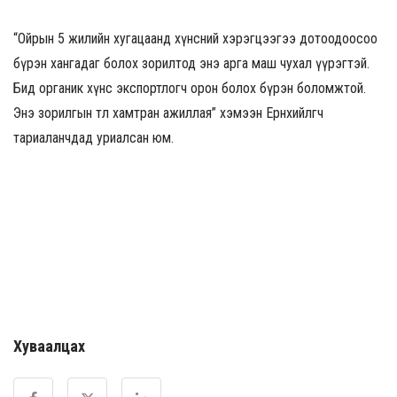
“Ойрын 5 жилийн хугацаанд хүнсний хэрэгцээгээ дотоодоосоо
бүрэн хангадаг болох зорилтод энэ арга маш чухал үүрэгтэй.
Бид органик хүнс экспортлогч орон болох бүрэн боломжтой.
Энэ зорилгын төлөө хамтран ажиллая” хэмээн Ерөнхийлөгч
тариаланчдад уриалсан юм.
Хуваалцах