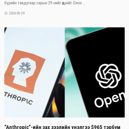
бүрийн тавдугаар сарын 29-нийг өдрийг Олон ...
2026-05-29
“Anthropic”-ийн зах зээлийн үнэлгээ $965 тэрбум