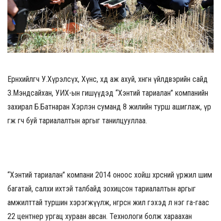
Ерөнхийлөгч У.Хүрэлсүх, Хүнс, хөдөө аж ахуй, хөнгөн үйлдвэрийн сайд
З.Мэндсайхан, УИХ-ын гишүүдэд “Хэнтий тариалан” компанийн
захирал Б.Батнаран Хэрлэн суманд 8 жилийн турш ашиглаж, үр
өгөөжөө өгч буй тариалалтын аргыг танилцууллаа.
“Хэнтий тариалан” компани 2014 оноос хойш хөрсний үржил шим
багатай, салхи ихтэй талбайд зохицсон тариалалтын аргыг
амжилттай туршин хэрэгжүүлж, өнгөрсөн жил гэхэд л нэг га-гаас
22 центнер ургац хураан авсан. Технологи болж хараахан