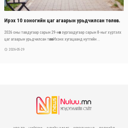
Ирэх 10 хоногийн цаг агаарын урьдчилсан төлөв.
2026 оны тавдугаар сарын 29-нөөс зургаадугаар сарын 8-ныг хүртэлх
цаг агаарын урьдчилсан төлөвИхэнх хугацаанд нутгийн ...
2026-05-29