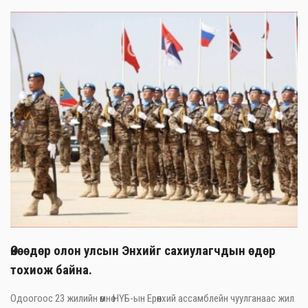
Өнөөдөр олон улсын Энхийг сахиулагчдын өдөр
тохиож байна.
Одоогоос 23 жилийн өмнө НҮБ-ын Ерөнхий ассамблейн чуулганаас жил