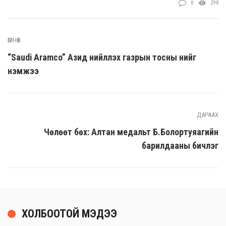
0
298
ӨМНӨХ
“Saudi Aramco” Азид нийлүүлэх газрын тосны үнийг
нэмжээ
ДАРААХ
Чөлөөт бөх: Алтан медальт Б.Болортуяагийн
барилдааны бичлэг
ХОЛБООТОЙ МЭДЭЭ