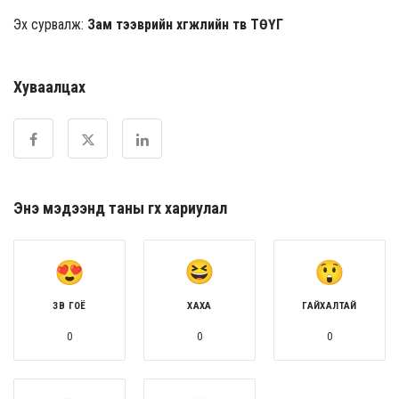
Эх сурвалж:
Зам тээврийн хөгжлийн төв ТӨҮГ
Хуваалцах
Энэ мэдээнд таны өгөх хариулал
ЗӨВ ГОЁ
ХАХА
ГАЙХАЛТАЙ
0
0
0