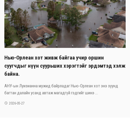
Нью-Орлеан хот живж байгаа учир оршин
суугчдыг нүүн суурьших хэрэгтэйг эрдэмтэд хэлж
байна.
АНУ-ын Луизианна мужид байрладаг Нью-Орлеан хот энэ зуунд
багтан далайн усанд автаж магадгүй гэдгийг шинэ ...
2026-05-27