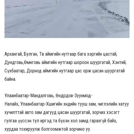
Архангай, Булган, Төв аймгийн нутгаар бага зэргийн цастай,
Дундговь,Өмнөговь аймгийн нутгаар шороон шуургатай, Хэнтий,
Сүхбаатар, Дорнод аймгийн нутгаар цас орж цасан шуургатай
байна.
Улаанбаатар-Мандалговь, Өндөрдов-Зуунмод-
Налайх, Улаанбаатар-Хөшигийн хөндийн тууш зам, чиглэлийн хатуу
хучилттай авто зам дагууд цасан шуургатай, зорчих хэсэгт
гулгаа үүссэн тул иргэд та бүхэн хол замд гарахгүй байх,
хурдаа тохируулж болгоомжтой зорчино уу.