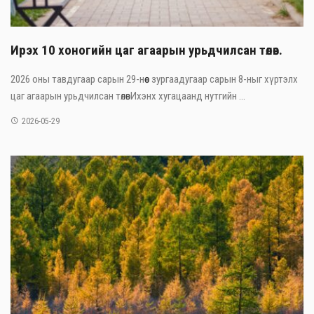
Ирэх 10 хоногийн цаг агаарын урьдчилсан төлөв.
2026 оны тавдугаар сарын 29-нөөс зургаадугаар сарын 8-ныг хүртэлх
цаг агаарын урьдчилсан төлөвИхэнх хугацаанд нутгийн ...
2026-05-29