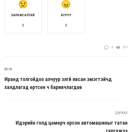
ХАРАМСАЛТАЙ
БУРУУ
0
0
0
517
ӨМНӨХ
Иранд толгойдоо алчуур зүүлгүй явсан эмэгтэйчүүд
халдлагад өртсөн ч баривчлагдав
ДАРААХ
Идэрийн голд цөмөрч орсон автомашиныг татан
гаргажээ