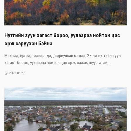
Нутгийн зүүн хагаст бороо, уулаараа нойтон цас
орж сэрүүхэн байна.
Малчид, иргэд, тээвэрчдэд зориулсан мэдээ: 27-нд нутгийн зүүн
хагаст бороо, уулаараа нойтон цас орж, салхи, шуургатай ...
2026-05-27