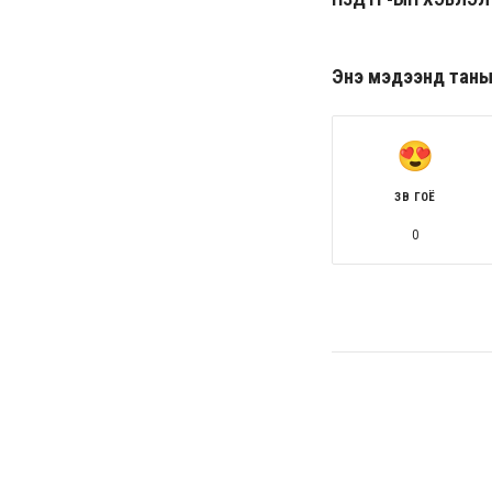
Энэ мэдээнд таны ө
ЗӨВ ГОЁ
0