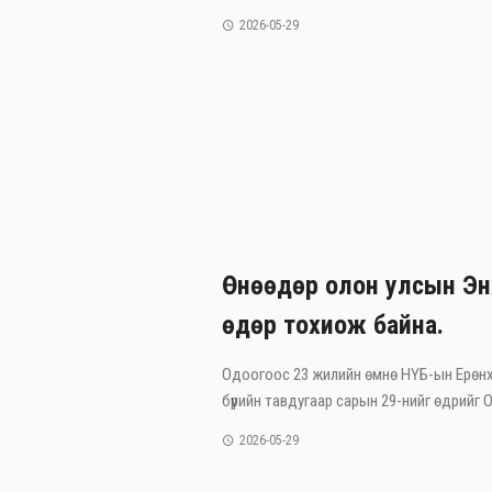
2026-05-29
Өнөөдөр олон улсын Эн
өдөр тохиож байна.
Одоогоос 23 жилийн өмнө НҮБ-ын Ерөнх
бүрийн тавдугаар сарын 29-нийг өдрийг Ол
2026-05-29