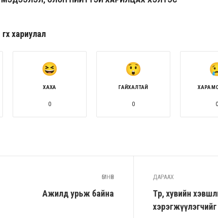
гөх хариулал
ХАХА
ГАЙХАЛТАЙ
ХАРАМ
0
0
ӨМНӨХ
ДАРААХ
Ажилд урьж байна
Төр, хувийн хэвшл
хэрэгжүүлэгчийг