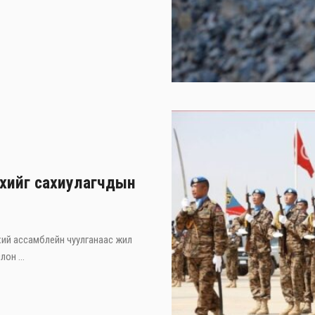
хийг сахиулагчдын
ий ассамблейн чуулганаас жил
он ...