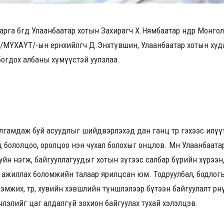
рга бөгөөд Улаанбаатар хотын Захирагч Х.Нямбаатар өнөөдөр Мон
/МҮХАҮТ/-ын ерөнхийлөгч Д.Энхтүвшин, Улаанбаатар хотын худ
богдох албаны хүмүүстэй уулзлаа.
улгамдаж буй асуудлыг шийдвэрлэхэд дан ганц төр гэхээс илү
өөц бололцоо, оролцоо нэн чухал болохыг онцлов. Мөн Улаанбаат
хуйн нэгж, байгууллагуудыг хотын зүгээс салбар бүрийн хүрэ
 ажиллах боломжийн талаар ярилцсан юм. Тодруулбал, бодлог
мжих, төр, хувийн хэвшлийн түншлэлээр бүтээн байгуулалт өрнү
лэлийг цаг алдалгүй зохион байгуулах тухай хэлэлцэв.