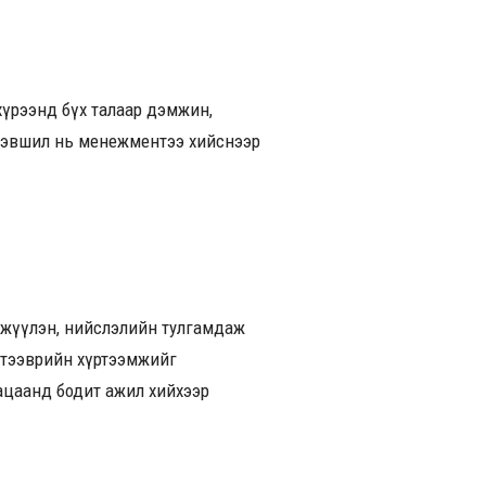
хүрээнд бүх талаар дэмжин,
 хэвшил нь менежментээ хийснээр
өжүүлэн, нийслэлийн тулгамдаж
н тээврийн хүртээмжийг
гацаанд бодит ажил хийхээр