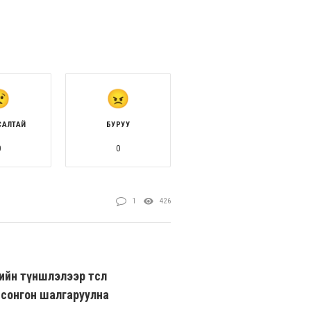
САЛТАЙ
БУРУУ
0
0
1
426
ийн түншлэлээр төсөл
 сонгон шалгаруулна