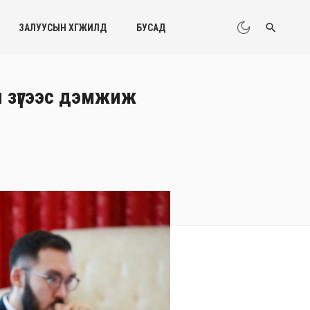
ЗАЛУУСЫН ХӨГЖИЛД
БУСАД
н зүгээс дэмжиж