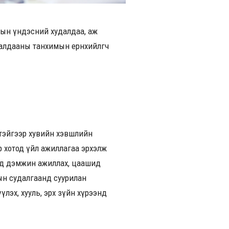
голын үндэсний худалдаа, аж
алдааны танхимын ерөнхийлөгч
үтэйгээр хувийн хэвшлийн
ар хотод үйл ажиллагаа эрхэлж
энд дэмжин ажиллах, цаашид
ын судалгаанд суурилан
үлэх, хууль, эрх зүйн хүрээнд