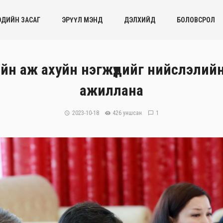
ЭДИЙН ЗАСАГ
ЭРҮҮЛ МЭНД
ДЭЛХИЙД
БОЛОВСРОЛ
н аж ахуйн нэгжүүдийг нийслэлий
ажиллана
2023-10-18
426 уншсан
1