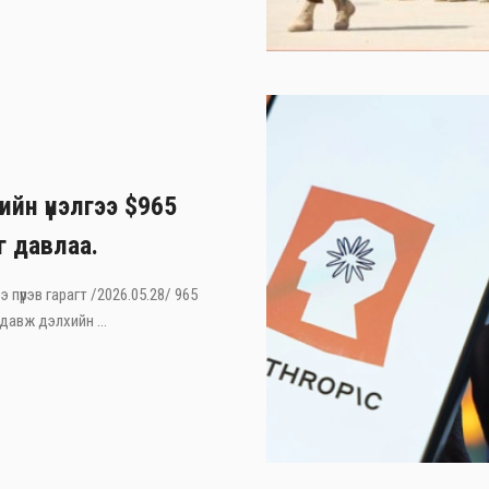
ийн үнэлгээ $965
г давлаа.
э пүрэв гарагт /2026.05.28/ 965
давж дэлхийн ...