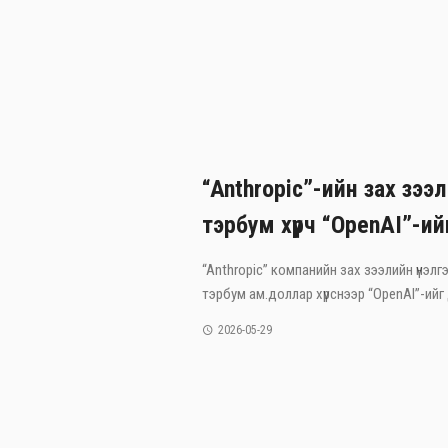
“Anthropic”-ийн зах зээл
тэрбум хүрч “OpenAI”-ий
“Anthropic” компанийн зах зээлийн үнэлгэ
тэрбум ам.доллар хүрснээр “OpenAI”-ийг 
2026-05-29