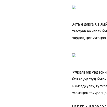
Хотын дарга Х.Нямб
хамтран ажиллах бо
зардал, цаг хугаца
Уулзалтаар үндэсни
буй асуудлууд болох
нэмэгдүүлэх, түгжрэ
харилцан тохиролцо
НЗДТГ-ЫН ХЭВЛЭЛ