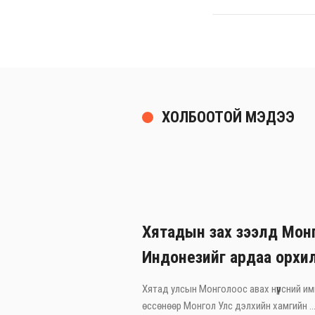
ХОЛБООТОЙ МЭДЭЭ
Хятадын зах зээлд Монг
Индонезийг ардаа орхи
Хятад улсын Монголоос авах нүүрсний им
өссөнөөр Монгол Улс дэлхийн хамгийн ..