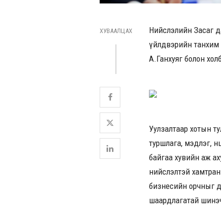
Нийслэлийн Засаг да
ХУВААЛЦАХ
үйлдвэрийн танхим 
А.Ганхуяг болон хол
Уулзалтаар хотын т
туршлага, мэдлэг, н
байгаа хувийн аж а
нийслэлтэй хамтран
бизнесийн орчныг дэ
шаардлагатай шинэч