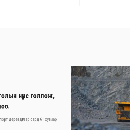
олын нүүрс голлож,
лоо.
порт дөрөвдүгээр сард 61 хувиар
.