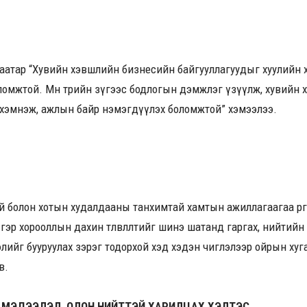
аатар “Хувийн хэвшлийн бизнесийн байгууллагуудыг хуулийн 
ломжтой. Мөн төрийн зүгээс бодлогын дэмжлэг үзүүлж, хувийн
а хэмнэж, ажлын байр нэмэгдүүлэх боломжтой” хэмээлээ.
й болон хотын худалдааны танхимтай хамтын ажиллагаагаа өрг
 гэр хорооллын дахин төлөвлөлтийг шинэ шатанд гаргах, нийтий
лийг бууруулах зэрэг тодорхой хэд хэдэн чиглэлээр ойрын ху
в.
 МЭДЭЭЛЭЛ, ОЛОН НИЙТТЭЙ ХАРИЛЦАХ ХЭЛТЭС