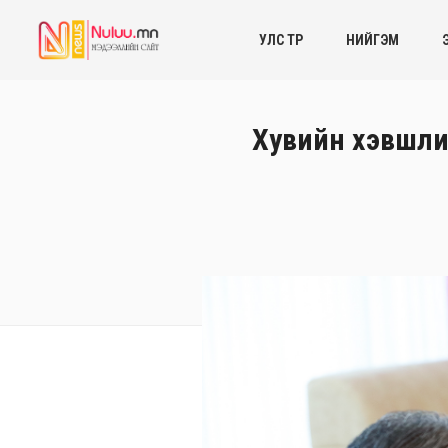
УЛС ТӨР
НИЙГЭМ
Хувийн хэвшлий