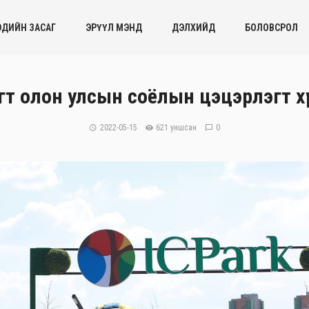
ЭДИЙН ЗАСАГ
ЭРҮҮЛ МЭНД
ДЭЛХИЙД
БОЛОВСРОЛ
эгт олон улсын соёлын цэцэрлэгт х
2022-05-15
621 уншсан
0