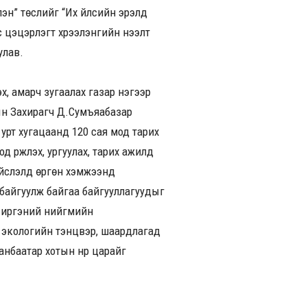
лэн” төслийг “Их үйлсийн эрэлд
с цэцэрлэгт хүрээлэнгийн нээлт
улав.
эх, амарч зугаалах газар нэгээр
ын Захирагч Д.Сумъяабазар
урт хугацаанд 120 сая мод тарих
үржүүлэх, ургуулах, тарих ажилд
нийслэлд өргөн хэмжээнд
 байгуулж байгаа байгууллагуудыг
л, иргэний нийгмийн
, экологийн тэнцвэр, шаардлагад
нбаатар хотын нүүр царайг