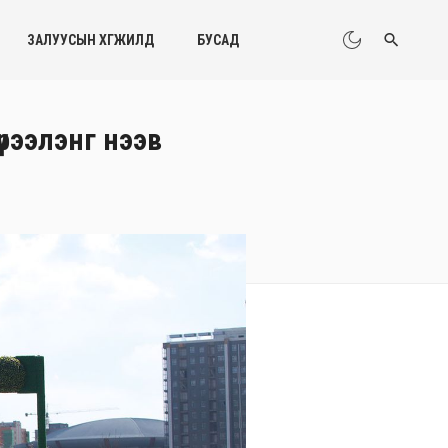
ЗАЛУУСЫН ХӨГЖИЛД
БУСАД
үрээлэнг нээв