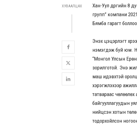
Хан-Уул дүүргийн 8 д
ХУВААЛЦАХ
групп” компани 2021
Бямба гарагт боллоо
Энэхүү цэцэрлэгт хүр
нэмэгдэж буй юм. Н
“Монгол Улсын Ерөнх
зорилготой. Энэ жил
маш идэвхтэй оролцо
хэрэгжүүлэхээр ажил
татвараас чөлөөлөх 
байгууллагуудын уя
нийцсэн хотын төлөв
тодорхойлсон ногоон