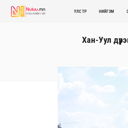
УЛС ТӨР
НИЙГЭМ
Хан-Уул дүүр