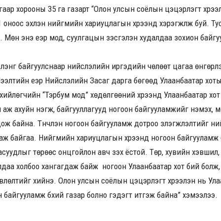
угаар хорооны 35 га газарт “Олон улсын соёлын цэцэрлэгт хүрээ
 оноос эхлэн нийгмийн хариуцлагын хүрээнд хэрэгжүүлж буй. Ту
. Мөн энэ үеэр мод, суулгацын үзэсгэлэн худалдаа зохион байгу
ээлэнг байгуулснаар нийслэлийн иргэдийн чөлөөт цагаа өнгөрүүл
ээлтийн үеэр Нийслэлийн Засаг дарга бөгөөд Улаанбаатар хот
ийлөгчийн “Тэрбум мод” хөдөлгөөний хүрээнд Улаанбаатар хот 
 аж ахуйн нэгж, байгууллагууд ногоон байгууламжийг нэмэх, мод 
ж байна. Түүнчлэн ногоон байгууламж дотроо зүлэгжүүлэлтийг 
лаж байгаа. Нийгмийн хариуцлагын хүрээнд ногоон байгууламж
асуудлыг төрөөс онцгойлон авч үзэх ёстой. Төр, хувийн хэвши
лдаа холбоо хангагдаж байж ногоон Улаанбаатар хот бий болж
лөлтийг хийнэ. Олон улсын соёлын цэцэрлэгт хүрээлэн нь Улаа
 байгууламж бүхий газар болно гэдэгт итгэж байна” хэмээлээ.