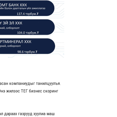
 авсан компаниудыг танилцуулъя.
. Энэ жилээс ТЕГ бизнес скоринг
эл дараах газрууд хуулиа маш