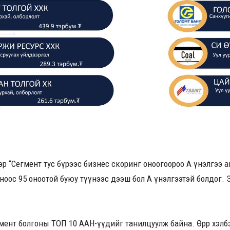
эр “Сегмент тус бүрээс бизнес скоринг оноогоороо А үнэлгээ
онооноос 95 оноотой буюу түүнээс дээш бол А үнэлгээтэй болдог
мент болгоны ТОП 10 ААН-үүдийг танилцуулж байна. Өөрөөр хэлб