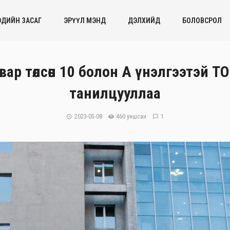
ЭДИЙН ЗАСАГ
ЭРҮҮЛ МЭНД
ДЭЛХИЙД
БОЛОВСРОЛ
вар төлсөн 10 болон А үнэлгээтэй 
танилцууллаа
2023-05-08
460 уншсан
1