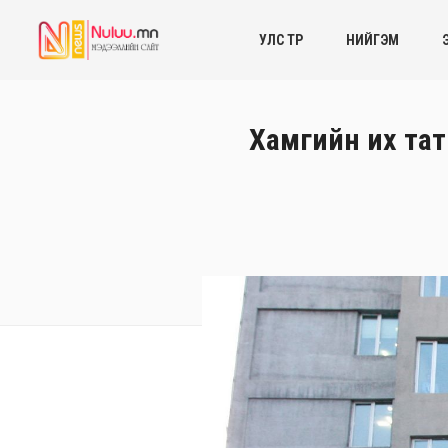
УЛС ТӨР
НИЙГЭМ
Хамгийн их тат