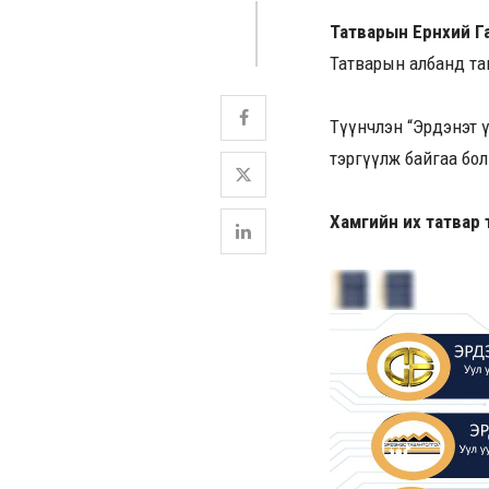
Татварын Ерөнхий Г
Татварын албанд тан
Түүнчлэн “Эрдэнэт үйл
тэргүүлж байгаа бол 
Хамгийн их татвар т