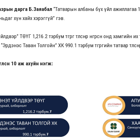
азрын дарга Б.Заяабал
“Татварын албаны бүх үйл ажиллагаа 1
ьдаг хүн хайх хэрэггүй” гэв.
двэр” ТӨҮГ 1,216.2 тэрбум төгрөг төлснөөр өнгөрсөн онд хамгийн их
“Эрдэнэс Таван Толгойн” ХК 990.1 тэрбум төгрөгийн татвар төлснөө
өлсөн 10 аж ахуйн нэгж: