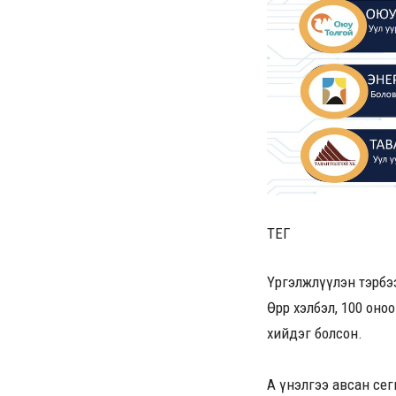
ТЕГ
Үргэлжлүүлэн тэрбэ
Өөрөөр хэлбэл, 100 
хийдэг болсон.
А үнэлгээ авсан сег