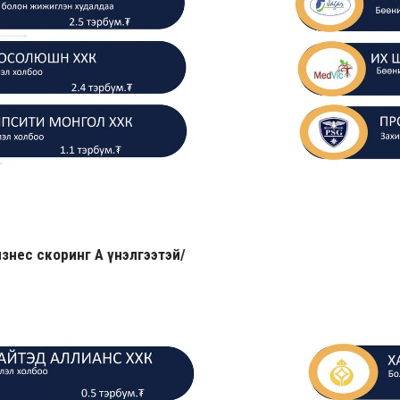
знес скоринг А үнэлгээтэй/