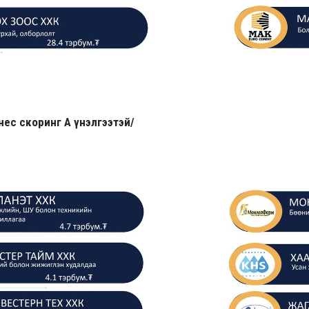
нес скоринг А үнэлгээтэй/