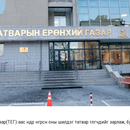
р(ТЕГ)-аас өнөөдөр өнгөрсөн оны шилдэг татвар төлөгчдийг зарлаж, б