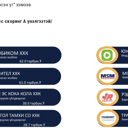
сэн үг” хэмээв.
с скоринг А үнэлгээтэй/