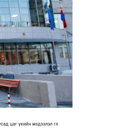
усад цаг үеийн мэдээлэл өглөө.