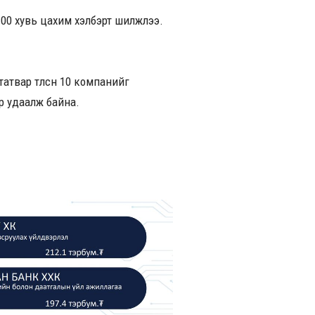
00 хувь цахим хэлбэрт шилжлээ.
 татвар төлсөн 10 компанийг
рөө удаалж байна.