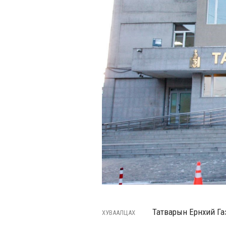
Татварын Ерөнхий Газа
ХУВААЛЦАХ