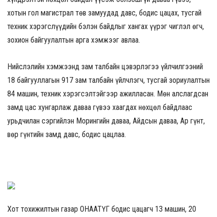
хотын гол магистрал төв замуудад давс, бодис цацах, тусгай
техник хэрэгслүүдийн бэлэн байдлыг хангах үүрэг чиглэл өгч,
зохион байгуулалтын арга хэмжээг авлаа.
Нийслэлийн хэмжээнд зам талбайн цэвэрлэгээ үйлчилгээний
18 байгууллагын 917 зам талбайн үйлчлэгч, тусгай зориулалтын
84 машин, техник хэрэгсэлтэйгээр ажилласан. Мөн алслагдсан
замд цас хунгарлаж даваа гүвээ хаагдах нөхцөл байдлаас
урьдчилан сэргийлэн Морингийн даваа, Айдсын даваа, Ар гүнт,
Өвөр гүнтийн замд давс, бодис цацлаа.
Хот тохижилтын газар ОНӨААТҮГ бодис цацагч 13 машин, 20