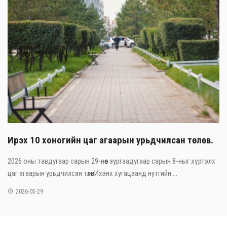
Ирэх 10 хоногийн цаг агаарын урьдчилсан төлөв.
2026 оны тавдугаар сарын 29-нөөс зургаадугаар сарын 8-ныг хүртэлх
цаг агаарын урьдчилсан төлөвИхэнх хугацаанд нутгийн ...
2026-05-29