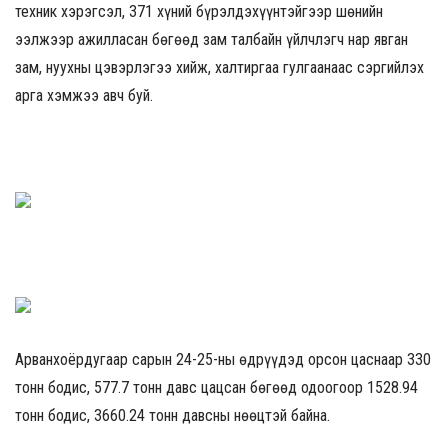
техник хэрэгсэл, 371 хүний бүрэлдэхүүнтэйгээр шөнийн
ээлжээр ажилласан бөгөөд зам талбайн үйлчлэгч нар явган
зам, нуухны цэвэрлэгээ хийж, халтиргаа гулгаанаас сэргийлэх
арга хэмжээ авч буй.
Арванхоёрдугаар сарын 24-25-ны өдрүүдэд орсон цаснаар 330
тонн бодис, 577.7 тонн давс цацсан бөгөөд одоогоор 1528.94
тонн бодис, 3660.24 тонн давсны нөөцтэй байна.