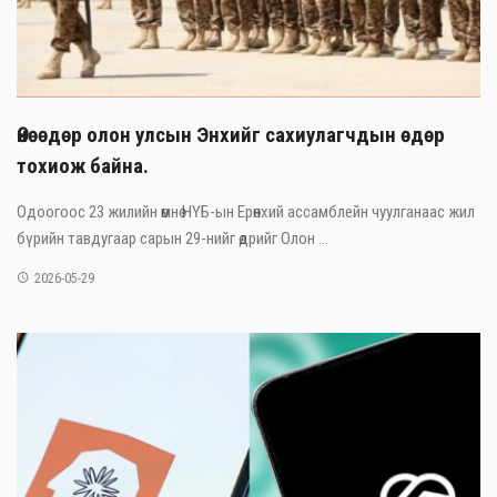
Өнөөдөр олон улсын Энхийг сахиулагчдын өдөр
тохиож байна.
Одоогоос 23 жилийн өмнө НҮБ-ын Ерөнхий ассамблейн чуулганаас жил
бүрийн тавдугаар сарын 29-нийг өдрийг Олон ...
2026-05-29