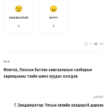
ХАРАМСАЛТАЙ
БУРУУ
0
0
0
546
ӨМНӨХ
Монгол, Лаосын батлан хамгаалахын салбарын
харилцааны түүхийн шинэ хуудас нээгдэв
ДАРААХ
Г.Занданшатар: Улсын хилийн халдашгүй дархан