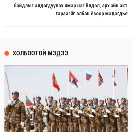
байдлыг алдагдуулах ямар нэг үйлдэл, эрх зүйн акт
гараагүйг албан ёсоор мэдэгдье
ХОЛБООТОЙ МЭДЭЭ