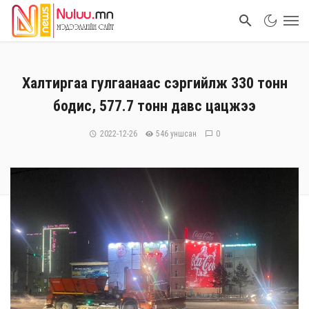
Халтиргаа гулгаанаас сэргийлж 330 тонн
бодис, 577.7 тонн давс цацжээ
2022-12-26
546 уншсан
0