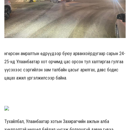
Өнгөрсөн амралтын өдрүүдээр буюу арванхоёрдугаар сарын 24-
25-нд Улаанбаатар хот орчимд цас орсон тул халтиргаа гулгаа
үүсэхээс сэргийлэн зам талбайн цасыг арилгах, давс бодис
цацах ажил үргэлжилсээр байна.
Тухайлбал, Улаанбаатар хотын Захирагчийн ажлын алба
хүндрэлтэй нөхцөл байдал үүсэж болзошгүй даваа гүвээ,