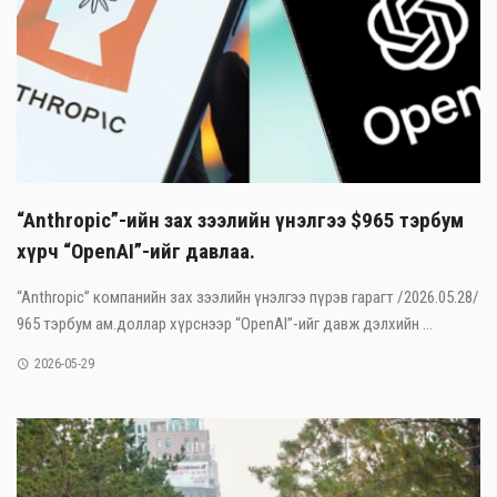
“Anthropic”-ийн зах зээлийн үнэлгээ $965 тэрбум
хүрч “OpenAI”-ийг давлаа.
“Anthropic” компанийн зах зээлийн үнэлгээ пүрэв гарагт /2026.05.28/
965 тэрбум ам.доллар хүрснээр “OpenAI”-ийг давж дэлхийн ...
2026-05-29