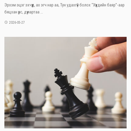
Эрхэм эцэг эхчүүд, ах эгч нар аа, Тун удахгүй болох “Хүүхдийн баяр”-аар
бяцхан үрс, дүү нартаа ...
2026-05-27