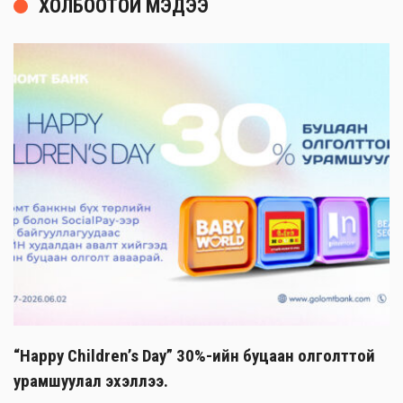
ХОЛБООТОЙ МЭДЭЭ
“Happy Children’s Day” 30%-ийн буцаан олголттой
урамшуулал эхэллээ.