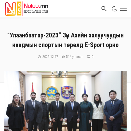
“Улаанбаатар-2023” Зүүн Азийн залуучуудын
наадмын спортын төрөлд E-Sport орно
2022-12-17
514 уншсан
0