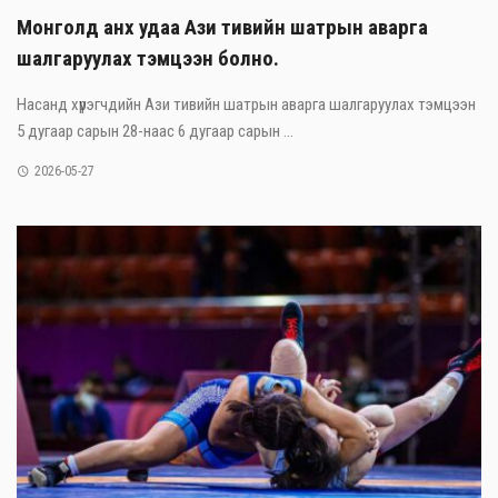
Монголд анх удаа Ази тивийн шатрын аварга
шалгаруулах тэмцээн болно.
Насанд хүрэгчдийн Ази тивийн шатрын аварга шалгаруулах тэмцээн
5 дугаар сарын 28-наас 6 дугаар сарын ...
2026-05-27