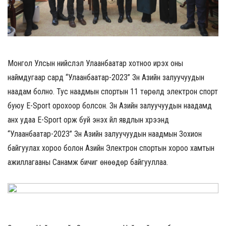
Монгол Улсын нийслэл Улаанбаатар хотноо ирэх оны
наймдугаар сард “Улаанбаатар-2023” Зүүн Азийн залуучуудын
наадам болно. Тус наадмын спортын 11 төрөлд электрон спорт
буюу E-Sport орохоор болсон. Зүүн Азийн залуучуудын наадамд
анх удаа E-Sport орж буй энэхүү үйл явдлын хүрээнд
“Улаанбаатар-2023” Зүүн Азийн залуучуудын наадмын Зохион
байгуулах хороо болон Азийн Электрон спортын хороо хамтын
ажиллагааны Санамж бичиг өнөөдөр байгууллаа.