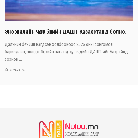
Энэ жилийн чөлөөт бөхийн ДАШТ Казахстанд болно.
Дэлхийн бөхийн нэгдсэн холбооноос 2026 оны сонгомол
барилдаан, чөлөөт бөхийн насанд хүрэгчдийн ДАШТ-ийг Бахрейнд
зохион ...
2026-05-26