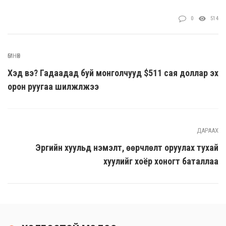
0
514
ӨМНӨХ
Хэд вэ? Гадаадад буй монголчууд $511 сая доллар эх
орон руугаа шилжүүлжээ
ДАРААХ
Эрүүгийн хуульд нэмэлт, өөрчлөлт оруулах тухай
хуулийг хоёр хоногт баталлаа