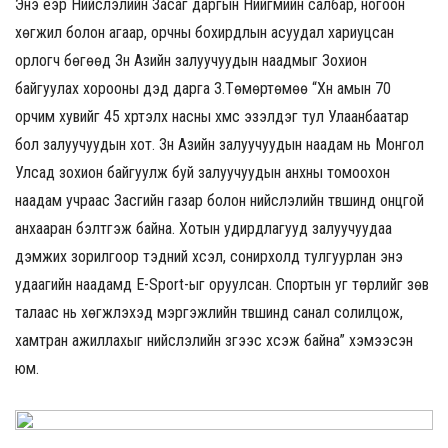
Энэ үеэр Нийслэлийн Засаг даргын Нийгмийн салбар, ногоон
хөгжил болон агаар, орчны бохирдлын асуудал хариуцсан
орлогч бөгөөд Зүүн Азийн залуучуудын наадмыг Зохион
байгуулах хорооны дэд дарга З.Төмөртөмөө “Хүн амын 70
орчим хувийг 45 хүртэлх насны хүмүүс эзэлдэг тул Улаанбаатар
бол залуучуудын хот. Зүүн Азийн залуучуудын наадам нь Монгол
Улсад зохион байгуулж буй залуучуудын анхны томоохон
наадам учраас Засгийн газар болон нийслэлийн түвшинд онцгой
анхааран бэлтгэж байна. Хотын удирдлагууд залуучуудаа
дэмжих зорилгоор тэдний хүсэл, сонирхолд тулгуурлан энэ
удаагийн наадамд E-Sport-ыг оруулсан. Спортын уг төрлийг зөв
талаас нь хөгжүүлэхэд мэргэжлийн түвшинд санал солилцож,
хамтран ажиллахыг нийслэлийн зүгээс хүсэж байна” хэмээсэн
юм.