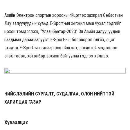
Азийн Электрон спортын хорооны гүйцэтгэх захирал Себастиан
Лау залуучуудын хувьд E-Sport-ын хөгжил маш чухал гэдгийг
цохон тэмдэглэж, “Улаанбаатар-2023” Зүүн Азийн залуучуудын
наадмын дараа залууст E-Sport-ын боловсрол олгох, эцэг
эхчүүдэд E-Sport-ын талаар зөв ойлголт, зохистой мэдээлэл
өгөх төсөл, хөтөлбөр зохион байгуулна гэдгээ хэллээ.
НИЙСЛЭЛИЙН СУРГАЛТ, СУДАЛГАА, ОЛОН НИЙТТЭЙ
ХАРИЛЦАХ ГАЗАР
Хуваалцах