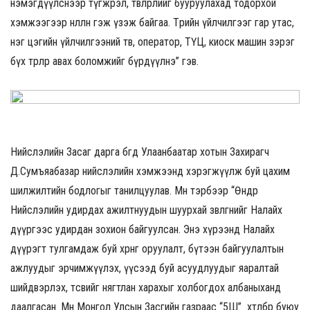
нэмэгдүүлснээр түгжрэл, төвлөрлийг бууруулахад тодорхой
хэмжээгээр нөлөөлнө гэж үзэж байгаа. Төрийн үйлчилгээг гар утас,
нэг цэгийн үйлчилгээний төв, оператор, ТҮЦ, киоск машин зэрэг
бүх төрлөөр авах боломжийг бүрдүүлнэ” гэв.
Нийслэлийн Засаг дарга бөгөөд Улаанбаатар хотын Захирагч
Д.Сумъяабазар нийслэлийн хэмжээнд хэрэгжүүлж буй цахим
шилжилтийн бодлогыг танилцуулав. Мөн тэрбээр “Өнөөдөр
Нийслэлийн удирдах ажилтнуудын шуурхай зөвлөгөөнийг Налайх
дүүргээс удирдан зохион байгуулсан. Энэ хүрээнд Налайх
дүүрэгт тулгамдаж буй хөрөнгө оруулалт, бүтээн байгуулалтын
ажлуудыг эрчимжүүлэх, үүсээд буй асуудлуудыг яаралтай
шийдвэрлэх, төсвийг нягтлан харахыг холбогдох албаныханд
даалгасан. Мөн Монгол Улсын Засгийн газраас “5Ш” хөтөлбөр буюу