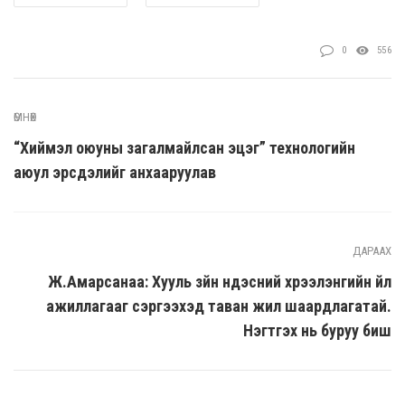
0
556
ӨМНӨХ
“Хиймэл оюуны загалмайлсан эцэг” технологийн
аюул эрсдэлийг анхааруулав
ДАРААХ
Ж.Амарсанаа: Хууль зүйн үндэсний хүрээлэнгийн үйл
ажиллагааг сэргээхэд таван жил шаардлагатай.
Нэгтгэх нь буруу биш