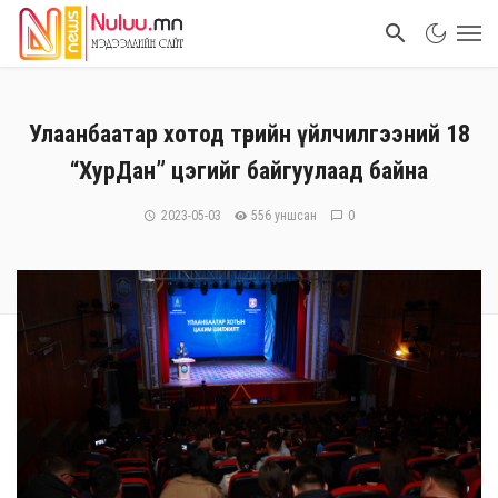
Улаанбаатар хотод төрийн үйлчилгээний 18
“ХурДан” цэгийг байгуулаад байна
2023-05-03
556 уншсан
0