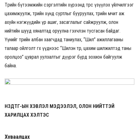
Төрийн бүтээмжийн сэргэлтийн хүрээнд төрөөс үзүүлэх үйлчилгээг
цахимжуулж, төрийн хүнд суртлыг бууруулах, төрийн өмчит аж
ахуйн нэгжүүдийн үр ашиг, засаглалыг сайжруулж, олон
нийтийн шууд хяналтад оруулна гэхчлэн тусгасан байдаг.
Үүнийг төрийн албан хаагчдад таниулах, “Шил” ажиллагааны
талаар ойлголт өгөх үүднээс “Шилэн төр, цахим шилжилтэд таны
оролцоо” цуврал уулзалтыг дүүрэг бүрд зохион байгуулж
байна.
НЗДТГ-ЫН ХЭВЛЭЛ МЭДЭЭЛЭЛ, ОЛОН НИЙТТЭЙ
ХАРИЛЦАХ ХЭЛТЭС
Хуваалцах