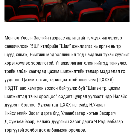
Монгол Улсын Засгийн газраас авлигатай тэмцэх чиглэлээр
санаачилсан “5Ш” хөтөлбөрийн “Шил” ажиллагаа нь иргэн нь төрөө
шууд хянаж, Нийтийн мэдээллийн ил тод байдлын тухай хуулийг
хэрэгжүүлэх зорилготой. Уг ажиллагааг олон нийтэд таниулах,
төрийн албан хаагчдад цахим шилжилтийн талаар мэдээлэл өгөх
үүднээс Цахим хөгжил, харилцаа холбооны яам (ЦХХХЯ),
НЗДТГ-аас хамтран зохион байгуулж буй “Шилэн төр, цахим
шилжилтэд таны оролцоо” сэдэвт цуврал уулзалт өнөөдөр Налайх
дүүрэгт боллоо. Уулзалтад ЦХХХ-ны сайд Н.Учрал,
Нийслэлийн Засаг дарга бөгөөд Улаанбаатар хотын Захирагч
Д.Сумъяабазар, Налайх дүүргийн Засаг дарга Ч.Раднаабазар
тэргүүтэй холбогдох албаныхан оролцов.