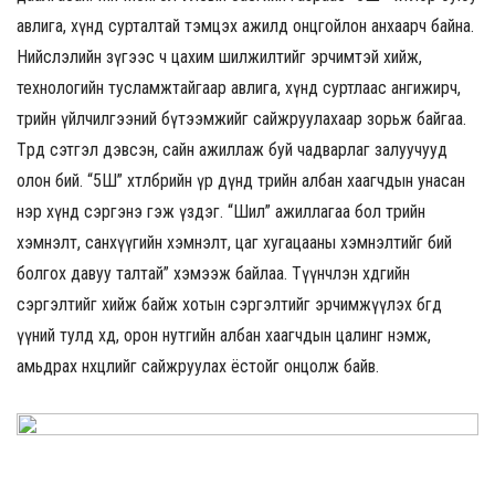
авлига, хүнд сурталтай тэмцэх ажилд онцгойлон анхаарч байна.
Нийслэлийн зүгээс ч цахим шилжилтийг эрчимтэй хийж,
технологийн тусламжтайгаар авлига, хүнд суртлаас ангижирч,
төрийн үйлчилгээний бүтээмжийг сайжруулахаар зорьж байгаа.
Төрд сэтгэл дэвсэн, сайн ажиллаж буй чадварлаг залуучууд
олон бий. “5Ш” хөтөлбөрийн үр дүнд төрийн албан хаагчдын унасан
нэр хүнд сэргэнэ гэж үздэг. “Шил” ажиллагаа бол төрийн
хэмнэлт, санхүүгийн хэмнэлт, цаг хугацааны хэмнэлтийг бий
болгох давуу талтай” хэмээж байлаа. Түүнчлэн хөдөөгийн
сэргэлтийг хийж байж хотын сэргэлтийг эрчимжүүлэх бөгөөд
үүний тулд хөдөө, орон нутгийн албан хаагчдын цалинг нэмж,
амьдрах нөхцөлийг сайжруулах ёстойг онцолж байв.