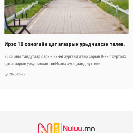
Ирэх 10 хоногийн цаг агаарын урьдчилсан төлөв.
2026 оны тавдугаар сарын 29-нөөс зургаадугаар сарын 8-ныг хүртэлх
цаг агаарын урьдчилсан төлөвИхэнх хугацаанд нутгийн ...
2026-05-29