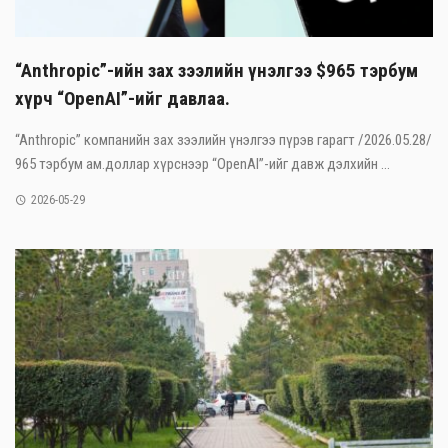
“Anthropic”-ийн зах зээлийн үнэлгээ $965 тэрбум
хүрч “OpenAI”-ийг давлаа.
“Anthropic” компанийн зах зээлийн үнэлгээ пүрэв гарагт /2026.05.28/
965 тэрбум ам.доллар хүрснээр “OpenAI”-ийг давж дэлхийн ...
2026-05-29