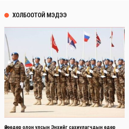
ХОЛБООТОЙ МЭДЭЭ
Өнөөдөр олон улсын Энхийг сахиулагчдын өдөр