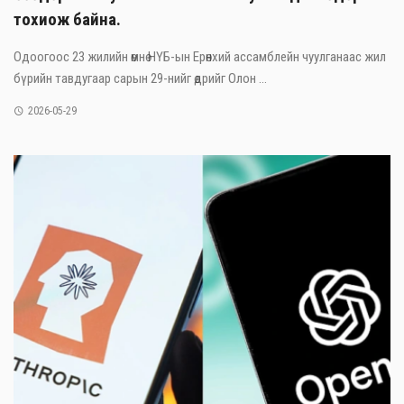
тохиож байна.
Одоогоос 23 жилийн өмнө НҮБ-ын Ерөнхий ассамблейн чуулганаас жил
бүрийн тавдугаар сарын 29-нийг өдрийг Олон ...
2026-05-29