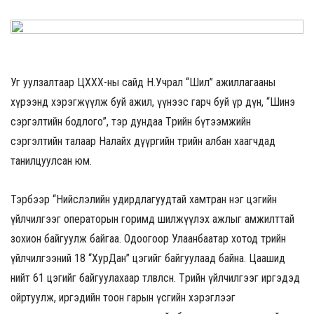
Уг уулзалтаар ЦХХХ-ны сайд Н.Учрал “Шил” ажиллагааны
хүрээнд хэрэгжүүлж буй ажил, үүнээс гарч буй үр дүн, “Шинэ
сэргэлтийн бодлого”, тэр дундаа Төрийн бүтээмжийн
сэргэлтийн талаар Налайх дүүргийн төрийн албан хаагчдад
танилцуулсан юм.
Тэрбээр “Нийслэлийн удирдлагуудтай хамтран нэг цэгийн
үйлчилгээг операторын горимд шилжүүлэх ажлыг амжилттай
зохион байгуулж байгаа. Одоогоор Улаанбаатар хотод төрийн
үйлчилгээний 18 “ХурДан” цэгийг байгуулаад байна. Цаашид
нийт 61 цэгийг байгуулахаар төлөвлөсөн. Төрийн үйлчилгээг иргэдэд
ойртуулж, иргэдийн тоон гарын үсгийн хэрэглээг