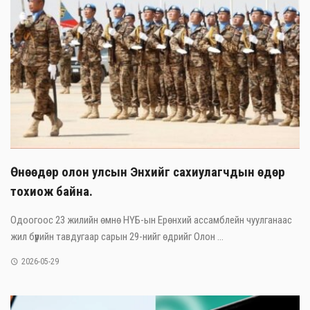
Өнөөдөр олон улсын Энхийг сахиулагчдын өдөр
тохиож байна.
Одоогоос 23 жилийн өмнө НҮБ-ын Ерөнхий ассамблейн чуулганаас
жил бүрийн тавдугаар сарын 29-нийг өдрийг Олон ...
2026-05-29