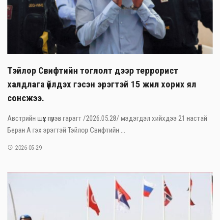
Тэйлор Свифтийн тоглолт дээр террорист
халдлага үйлдэх гэсэн эрэгтэй 15 жил хорих ял
сонсжээ.
Австрийн шүүх пүрэв гарагт /2026.05.28/ мэдэгдэл хийхдээ 21 настай
Беран А гэх эрэгтэй Тэйлор Свифтийн ...
2026-05-29