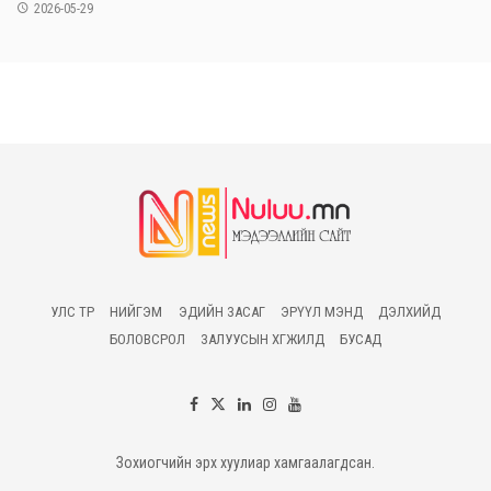
2026-05-29
УЛС ТӨР
НИЙГЭМ
ЭДИЙН ЗАСАГ
ЭРҮҮЛ МЭНД
ДЭЛХИЙД
БОЛОВСРОЛ
ЗАЛУУСЫН ХӨГЖИЛД
БУСАД
Зохиогчийн эрх хуулиар хамгаалагдсан.