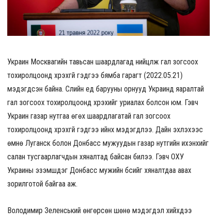
Украин Москвагийн тавьсан шаардлагад нийцүүлж гал зогсоох
тохиролцоонд хүрэхгүй гэдгээ бямба гарагт (2022.05.21)
мэдэгдсэн байна. Сүүлийн үед барууны орнууд Украинд яаралтай
гал зогсоох тохиролцоонд хүрэхийг уриалах болсон юм. Гэвч
Украин газар нутгаа өгөх шаардлагатай гал зогсоох
тохиролцоонд хүрэхгүй гэдгээ ийнхүү мэдэгдлээ. Дайн эхлэхээс
өмнө Луганск болон Донбасс мужуудын газар нутгийн ихэнхийг
салан тусгаарлагчдын хяналтад байсан билээ. Гэвч ОХУ
Украины эзэмшдэг Донбасс мужийн бүсийг хяналтдаа авах
зорилготой байгаа аж.
Володимир Зеленський өнгөрсөн шөнө мэдэгдэл хийхдээ