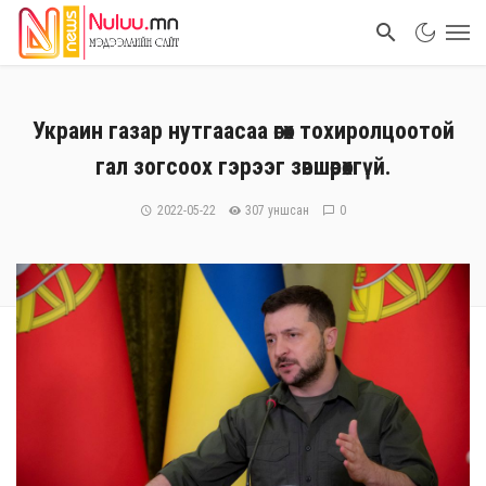
Украин газар нутгаасаа өгөх тохиролцоотой
гал зогсоох гэрээг зөвшөөрөхгүй.
2022-05-22
307 уншсан
0