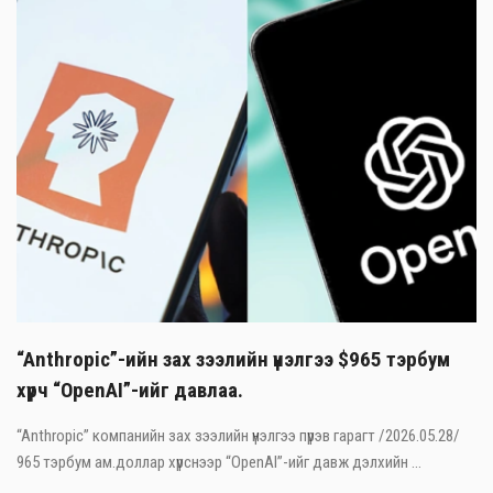
“Anthropic”-ийн зах зээлийн үнэлгээ $965 тэрбум
хүрч “OpenAI”-ийг давлаа.
“Anthropic” компанийн зах зээлийн үнэлгээ пүрэв гарагт /2026.05.28/
965 тэрбум ам.доллар хүрснээр “OpenAI”-ийг давж дэлхийн ...