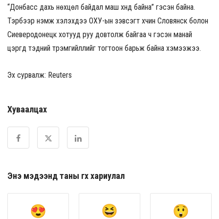
“Донбасс дахь нөхцөл байдал маш хүнд байна” гэсэн байна.
Тэрбээр нэмж хэлэхдээ ОХУ-ын зэвсэгт хүчин Словянск болон
Сиеверодонецк хотууд руу довтолж байгаа ч гэсэн манай
цэргүүд тэдний түрэмгийллийг тогтоон барьж байна хэмээжээ.
Эх сурвалж: Reuters
Хуваалцах
Энэ мэдээнд таны өгөх хариулал