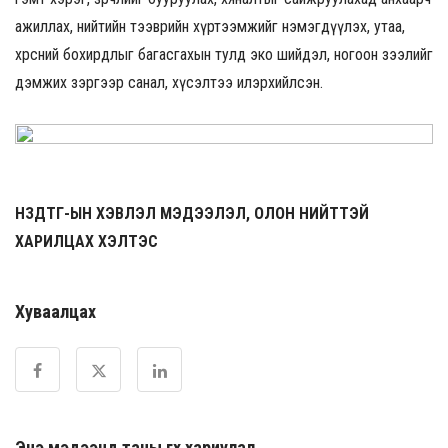
ажиллах, нийтийн тээврийн хүртээмжийг нэмэгдүүлэх, утаа,
хөрсний бохирдлыг багасгахын тулд эко шийдэл, ногоон зээлийг
дэмжих зэргээр санал, хүсэлтээ илэрхийлсэн.
НЗДТГ-ЫН ХЭВЛЭЛ МЭДЭЭЛЭЛ, ОЛОН НИЙТТЭЙ
ХАРИЛЦАХ ХЭЛТЭС
Хуваалцах
Энэ мэдээнд таны өгөх хариулал