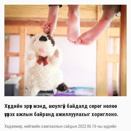
Хүүхдийн эрүүл мэнд, аюулгүй байдалд сөрөг нөлөө
үзүүлэх ажлын байранд ажиллуулахыг хориглоно.
Хөдөлмөр, нийгмийн хамгааллын сайдын 2022.06.10-ны өдрийн