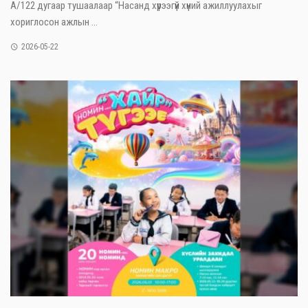
А/122 дугаар тушаалаар “Насанд хүрээгүй хүний ажиллуулахыг
хориглосон ажлын ...
2026-05-22