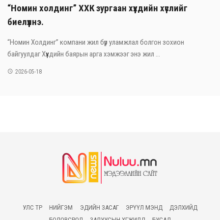
“Номин холдинг” ХХК зургаан хүүхдийн хүслийг
биелүүлнэ.
“Номин Холдинг” компани жил бүр уламжлал болгон зохион
байгуулдаг Хүүхдийн баярын арга хэмжээг энэ жил ...
2026-05-18
УЛС ТӨР
НИЙГЭМ
ЭДИЙН ЗАСАГ
ЭРҮҮЛ МЭНД
ДЭЛХИЙД
БОЛОВСРОЛ
ЗАЛУУСЫН ХӨГЖИЛД
БУСАД