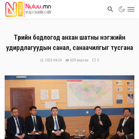
Төрийн бодлогод анхан шатны нэгжийн
удирдлагуудын санал, санаачилгыг тусгана
2023-04-24
639 уншсан
0