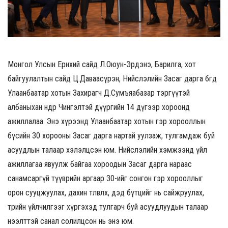
Монгол Улсын Ерөнхий сайд Л.Оюун-Эрдэнэ, Барилга, хот
байгуулалтын сайд Ц.Даваасүрэн, Нийслэлийн Засаг дарга бөгөөд
Улаанбаатар хотын Захирагч Д.Сумъяабазар тэргүүтэй
албаныхан өнөөдөр Чингэлтэй дүүргийн 14 дүгээр хороонд
ажиллалаа. Энэ хүрээнд Улаанбаатар хотын гэр хорооллын
бүсийн 30 хорооны Засаг дарга нартай уулзаж, тулгамдаж буй
асуудлын талаар хэлэлцсэн юм. Нийслэлийн хэмжээнд үйл
ажиллагаа явуулж байгаа хороодын Засаг дарга нараас
санамсаргүй түүврийн аргаар 30-ийг сонгон гэр хорооллыг
орон сууцжуулах, дахин төлөвлөх, дэд бүтцийг нь сайжруулах,
төрийн үйлчилгээг хүргэхэд тулгарч буй асуудлуудын талаар
нээлттэй санал солилцсон нь энэ юм.