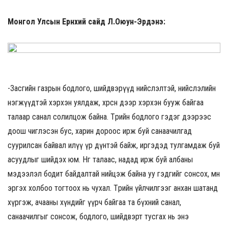
Монгол Улсын Ерөнхий сайд Л.Оюун-Эрдэнэ
:
-Засгийн газрын бодлого, шийдвэрүүд нийслэлтэй, нийслэлийн
нэгжүүдтэй хэрхэн уялдаж, хөрсөн дээр хэрхэн бууж байгаа
талаар санал солилцож байна. Төрийн бодлого гэдэг дээрээс
доош чиглэсэн бус, харин дороос ирж буй санаачилгад
суурилсан байвал илүү үр дүнтэй байж, иргэдэд тулгамдаж буй
асуудлыг шийдэх юм. Нөгөө талаас, надад ирж буй албаны
мэдээлэл бодит байдалтай нийцэж байна уу гэдгийг сонсох, мөн
эргэх холбоо тогтоох нь чухал. Төрийн үйлчилгээг анхан шатанд
хүргэж, ачааны хүндийг үүрч байгаа та бүхний санал,
санаачилгыг сонсож, бодлого, шийдвэрт тусгах нь энэ