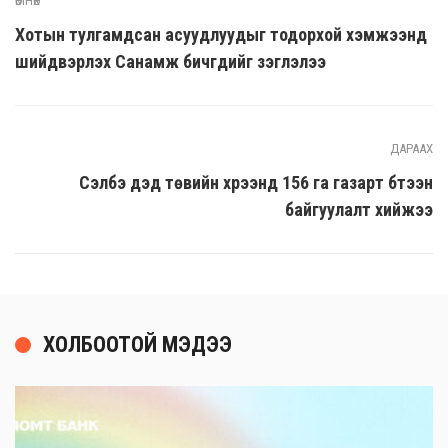
ӨМНӨХ
Хотын тулгамдсан асуудлуудыг тодорхой хэмжээнд
шийдвэрлэх Санамж бичгүүдийг үзэглэлээ
ДАРААХ
Сэлбэ дэд төвийн хүрээнд 156 га газарт бүтээн
байгуулалт хийжээ
ХОЛБООТОЙ МЭДЭЭ