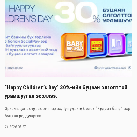
“Happy Children’s Day” 30%-ийн буцаан олголттой
урамшуулал эхэллээ.
Эрхэм эцэг эхчүүд, ах эгч нар аа, Тун удахгүй болох “Хүүхдийн баяр”-аар
бяцхан үрс, дүү нартаа ...
2026-05-27