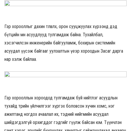
Гэр хорооллыг дахин төлөвлөх, орон сууцжуулах хүрээнд дэд
бүтцийн мөн асуудлууд тулгамдаж байна. Тухайлбал,
хэсэгчилсэн инженерийн байгууламж, бохирын системийн
асуудал үүсэж байгааг уулзалтын үеэр хороодын Засаг дарга
нар хэлж байлаа.
Гэр хорооллын хороодод тулгамдаж буй нийтлэг асуудлын
тухайд төрийн үйлчилгээг хүргэх боловсон хүчин хомс, нэг
ажилтанд ногдох ачаалал их, тэдний нийгмийн асуудал
шийдэгдэлгүй орхигддог гэдгийг өгүүлж байсан юм. Түүнчлэн
гэмт хэрэг, зөрчлийг бууруулах, хяналтыг сайжруулахад анхаарч