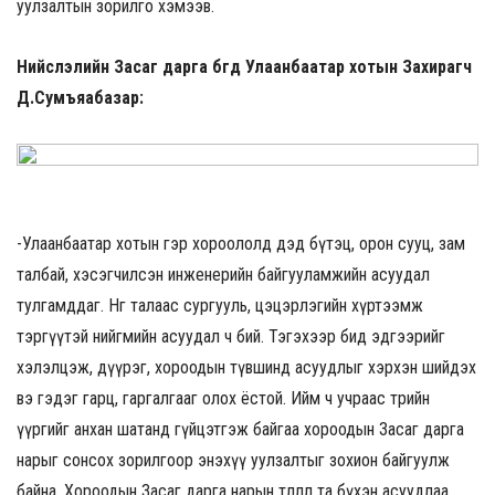
уулзалтын зорилго хэмээв.
Нийслэлийн Засаг дарга бөгөөд Улаанбаатар хотын Захирагч
Д.Сумъяабазар
:
-Улаанбаатар хотын гэр хороололд дэд бүтэц, орон сууц, зам
талбай, хэсэгчилсэн инженерийн байгууламжийн асуудал
тулгамддаг. Нөгөө талаас сургууль, цэцэрлэгийн хүртээмж
тэргүүтэй нийгмийн асуудал ч бий. Тэгэхээр бид эдгээрийг
хэлэлцэж, дүүрэг, хороодын түвшинд асуудлыг хэрхэн шийдэх
вэ гэдэг гарц, гаргалгааг олох ёстой. Ийм ч учраас төрийн
үүргийг анхан шатанд гүйцэтгэж байгаа хороодын Засаг дарга
нарыг сонсох зорилгоор энэхүү уулзалтыг зохион байгуулж
байна. Хороодын Засаг дарга нарын төлөөлөл та бүхэн асуудлаа