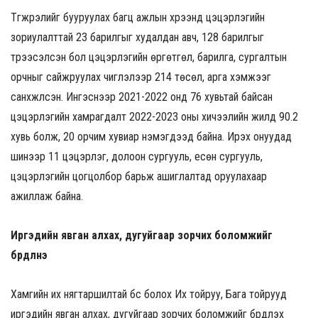
Түгжрэлийг бууруулах багц ажлын хүрээнд цэцэрлэгийн
зориулалттай 23 барилгыг худалдан авч, 128 барилгыг
түрээсэлсэн бол цэцэрлэгийн өргөтгөл, барилга, сургалтын
орчныг сайжруулах чиглэлээр 214 төсөл, арга хэмжээг
санхүүжүүлсэн. Ингэснээр 2021-2022 онд 76 хувьтай байсан
цэцэрлэгийн хамрагдалт 2022-2023 оны хичээлийн жилд 90.2
хувь болж, 20 орчим хувиар нэмэгдээд байна. Ирэх онуудад
шинээр 11 цэцэрлэг, долоон сургууль, есөн сургууль,
цэцэрлэгийн цогцолбор барьж ашиглалтад оруулахаар
ажиллаж байна.
Иргэдийн явган алхах, дугуйгаар зорчих боломжийг
бүрдүүлнэ
Хамгийн их нягтаршилтай бүс болох Их тойруу, Бага тойрууд
иргэдийн явган алхах, дугуйгаар зорчих боломжийг бүрдүүлэх