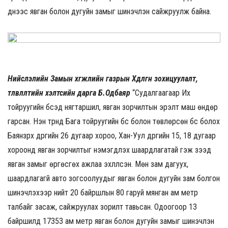
үүднээс явган болон дугуйн замыг шинэчлэн сайжруулж байна.
Нийслэлийн Замын хөгжлийн газрын Хөдөлгөөн зохицуулалт,
төлөвлөлтийн хэлтсийн дарга Б.Одбаяр
“Судалгаагаар Их
тойруугийн бүсэд нягтаршил, явган зорчилтын эрэлт маш өндөр
гарсан. Нэн түрүүнд Бага тойруугийн бүс болон төвлөрсөн бүс болох
Баянзүрх дүүргийн 26 дугаар хороо, Хан-Уул дүүргийн 15, 18 дугаар
хороонд явган зорчилтыг нэмэгдүүлэх шаардлагатай гэж үзээд
явган замыг өргөсгөх ажлаа эхлүүлсэн. Мөн зам дагуух,
шаардлагагүй авто зогсоолуудыг явган болон дугуйн зам болгон
шинэчлэхээр нийт 20 байршлын 80 гаруй мянган ам метр
талбайг засаж, сайжруулах зорилт тавьсан. Одоогоор 13
байршилд 17353 ам метр явган болон дугуйн замыг шинэчлэн