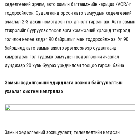
хөдөлгөөний эрчим, авто замын багтаамжийн харьцаа /VCR/-г
тодорхойлсон. Судалгаанд орсон авто замуудын хөдөлгөөний
ачаалал 2-3 дахин нэмэгдсэн гэх дүгнэлт гарсан аж. Авто замын
түгжрэлийг бууруулах төсөл арга хэмжээний хүрээнд түгжрэлд
голчлон нөлөө үзүүлдэг 90 байршлыг мөн тодорхойлжээ. Уг 90
байршилд авто замын ажил хэрэгжсэнээр судалгаанд
хамрагдсан гол гудамж замуудын хөдөлгөөний ачаалал
дунджаар 20 хувь буурах урьдчилсан тооцоо гарсан байна.
Замын хөдөлгөөний удирдлага зохион байгуулалтын
ухаалаг систем нэвтрүүллээ
Замын хөдөлгөөний зохицуулалт, төлөвлөлтийн нэгдсэн