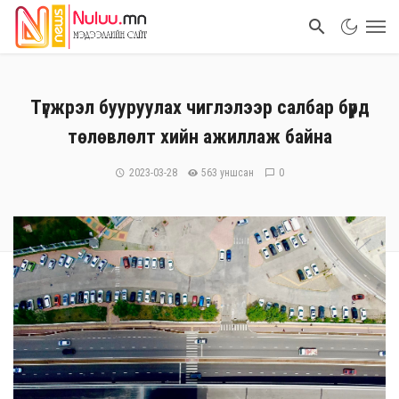
Түгжрэл бууруулах чиглэлээр салбар бүрд
төлөвлөлт хийн ажиллаж байна
2023-03-28
563 уншсан
0