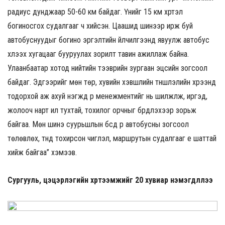
радиус дунджаар 50-60 км байдаг. Үүнийг 15 км хүртэл
богиносгох судалгааг ч хийсэн. Цаашид шинээр ирж буй
автобуснуудыг богино эргэлтийн үйлчилгээнд явуулж автобус
хүлээх хугацааг бууруулах зорилт тавин ажиллаж байна.
Улаанбаатар хотод нийтийн тээврийн зургаан эцсийн зогсоол
байдаг. Эдгээрийг мөн төр, хувийн хэвшлийн түншлэлийн хүрээнд
тодорхой аж ахуй нэгжүүд рүү менежментийг нь шилжүүлж, иргэд,
жолооч нарт илүү тухтай, тохилог орчныг бүрдүүлэхээр зорьж
байгаа. Мөн шинэ суурьшлын бүсүүд рүү автобусны зогсоол
төлөвлөх, түүнд тохирсон чиглэл, маршрутын судалгааг үе шаттай
хийж байгаа” хэмээв.
Сургууль, цэцэрлэгийн хүртээмжийг 20 хувиар нэмэгдүүллээ