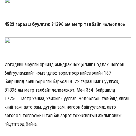
4522 гарааш буулгаж 81396 ам метр талбайг чөлөөллөө
Иргэдийн аюулгүй орчинд амьдрах нөхцөлийг бүрдүүлэх, ногоон
байгууламжийг нэмэгдүүлэх зорилгоор нийслэлийн 187
байршилд зөвшөөрөлгүй барьсан 4522 гараашийг буулгаж,
81396 ам метр талбайг чөлөөлжээ. Мөн 354 байршилд
17756.1 метр хашаа, хайсыг буулгав. Чөлөөлсөн талбайд явган
хүний зам, авто зам, дугуйн зам, ногоон байгууламж, авто
зогсоол, тоглоомын талбай зэрэг тохижилтын ажлыг хийж
гүйцэтгээд байна.