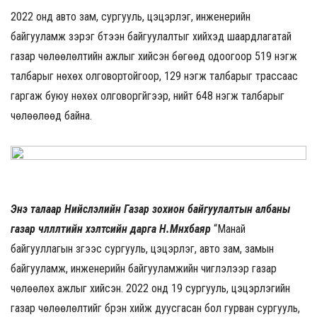
2022 онд авто зам, сургууль, цэцэрлэг, инженерийн
байгууламж зэрэг бүтээн байгуулалтыг хийхэд шаардлагатай
газар чөлөөлөлтийн ажлыг хийсэн бөгөөд одоогоор 519 нэгж
талбарыг нөхөх олговортойгоор, 129 нэгж талбарыг трассаас
гаргаж буюу нөхөх олговоргүйгээр, нийт 648 нэгж талбарыг
чөлөөлөөд байна.
Энэ талаар Нийслэлийн Газар зохион байгуулалтын албаны
газар чөлөөлөлтийн хэлтсийн дарга Н.Мөнхбаяр
“Манай
байгууллагын зүгээс сургууль, цэцэрлэг, авто зам, замын
байгууламж, инженерийн байгууламжийн чиглэлээр газар
чөлөөлөх ажлыг хийсэн. 2022 онд 19 сургууль, цэцэрлэгийн
газар чөлөөлөлтийг бүрэн хийж дуусгасан бол гурван сургууль,