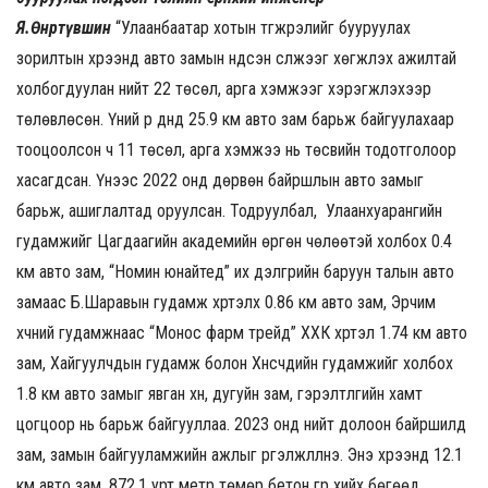
Я.Өнөртүвшин
“Улаанбаатар хотын түгжрэлийг бууруулах
зорилтын хүрээнд авто замын үндсэн сүлжээг хөгжүүлэх ажилтай
холбогдуулан нийт 22 төсөл, арга хэмжээг хэрэгжүүлэхээр
төлөвлөсөн. Үүний үр дүнд 25.9 км авто зам барьж байгуулахаар
тооцоолсон ч 11 төсөл, арга хэмжээ нь төсвийн тодотголоор
хасагдсан. Үүнээс 2022 онд дөрвөн байршлын авто замыг
барьж, ашиглалтад оруулсан. Тодруулбал, Улаанхуарангийн
гудамжийг Цагдаагийн академийн өргөн чөлөөтэй холбох 0.4
км авто зам, “Номин юнайтед” их дэлгүүрийн баруун талын авто
замаас Б.Шаравын гудамж хүртэлх 0.86 км авто зам, Эрчим
хүчний гудамжнаас “Монос фарм трейд” ХХК хүртэл 1.74 км авто
зам, Хайгуулчдын гудамж болон Хүнсчдийн гудамжийг холбох
1.8 км авто замыг явган хүн, дугуйн зам, гэрэлтүүлгийн хамт
цогцоор нь барьж байгууллаа. 2023 онд нийт долоон байршилд
зам, замын байгууламжийн ажлыг үргэлжлүүлнэ. Энэ хүрээнд 12.1
км авто зам, 872.1 урт метр төмөр бетон гүүр хийх бөгөөд