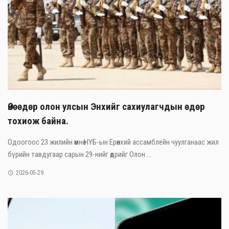
Өнөөдөр олон улсын Энхийг сахиулагчдын өдөр
тохиож байна.
Одоогоос 23 жилийн өмнө НҮБ-ын Ерөнхий ассамблейн чуулганаас жил
бүрийн тавдугаар сарын 29-нийг өдрийг Олон ...
2026-05-29