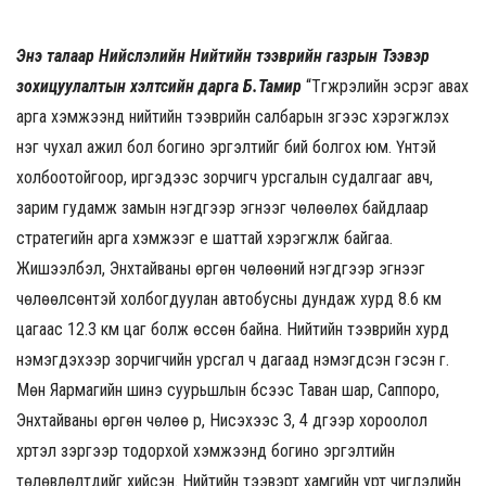
Энэ талаар Нийслэлийн Нийтийн тээврийн газрын Тээвэр
зохицуулалтын хэлтсийн дарга Б.Тамир
“Түгжрэлийн эсрэг авах
арга хэмжээнд нийтийн тээврийн салбарын зүгээс хэрэгжүүлэх
нэг чухал ажил бол богино эргэлтийг бий болгох юм. Үүнтэй
холбоотойгоор, иргэдээс зорчигч урсгалын судалгааг авч,
зарим гудамж замын нэгдүгээр эгнээг чөлөөлөх байдлаар
стратегийн арга хэмжээг үе шаттай хэрэгжүүлж байгаа.
Жишээлбэл, Энхтайваны өргөн чөлөөний нэгдүгээр эгнээг
чөлөөлсөнтэй холбогдуулан автобусны дундаж хурд 8.6 км
цагаас 12.3 км цаг болж өссөн байна. Нийтийн тээврийн хурд
нэмэгдэхээр зорчигчийн урсгал ч дагаад нэмэгдсэн гэсэн үг.
Мөн Яармагийн шинэ суурьшлын бүсээс Таван шар, Саппоро,
Энхтайваны өргөн чөлөө рүү, Нисэхээс 3, 4 дүгээр хороолол
хүртэл зэргээр тодорхой хэмжээнд богино эргэлтийн
төлөвлөлтүүдийг хийсэн. Нийтийн тээвэрт хамгийн урт чиглэлийн