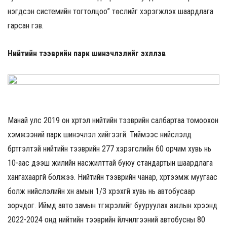
нэгдсэн системийн тогтолцоо” төслийг хэрэгжүүлэх шаардлага
гарсан гэв.
Нийтийн тээврийн парк шинэчлэлийг эхлүүлэв
Манай улс 2019 он хүртэл нийтийн тээврийн салбартаа томоохон
хэмжээний парк шинэчлэл хийгээгүй. Тиймээс нийслэлд
бүртгэлтэй нийтийн тээврийн 277 хэрэгслийн 60 орчим хувь нь
10-аас дээш жилийн насжилттай буюу стандартын шаардлага
хангахааргүй болжээ. Нийтийн тээврийн чанар, хүртээмж муугаас
болж нийслэлийн хүн амын 1/3 хүрэхгүй хувь нь автобусаар
зорчдог. Иймд авто замын түгжрэлийг бууруулах ажлын хүрээнд
2022-2024 онд нийтийн тээврийн үйлчилгээний автобусны 80