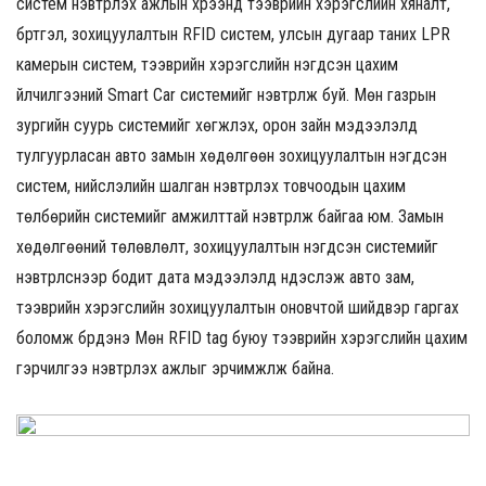
систем нэвтрүүлэх ажлын хүрээнд тээврийн хэрэгслийн хяналт,
бүртгэл, зохицуулалтын RFID систем, улсын дугаар таних LPR
камерын систем, тээврийн хэрэгслийн нэгдсэн цахим
үйлчилгээний Smart Car системийг нэвтрүүлж буй. Мөн газрын
зургийн суурь системийг хөгжүүлэх, орон зайн мэдээлэлд
тулгуурласан авто замын хөдөлгөөн зохицуулалтын нэгдсэн
систем, нийслэлийн шалган нэвтрүүлэх товчоодын цахим
төлбөрийн системийг амжилттай нэвтрүүлж байгаа юм. Замын
хөдөлгөөний төлөвлөлт, зохицуулалтын нэгдсэн системийг
нэвтрүүлснээр бодит дата мэдээлэлд үндэслэж авто зам,
тээврийн хэрэгслийн зохицуулалтын оновчтой шийдвэр гаргах
боломж бүрдэнэ Мөн RFID tag буюу тээврийн хэрэгслийн цахим
гэрчилгээ нэвтрүүлэх ажлыг эрчимжүүлж байна.