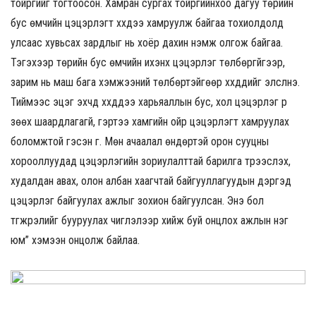
тойргийг тогтоосон. Хамран сургах тойргийнхоо дагуу төрийн
бус өмчийн цэцэрлэгт хүүхдээ хамруулж байгаа тохиолдолд
улсаас хувьсах зардлыг нь хоёр дахин нэмж олгож байгаа.
Тэгэхээр төрийн бус өмчийн ихэнх цэцэрлэг төлбөргүйгээр,
зарим нь маш бага хэмжээний төлбөртэйгөөр хүүхдүүдийг элсүүлнэ.
Тиймээс эцэг эхчүүд хүүхдүүдээ харьяаллын бус, хол цэцэрлэг рүү
зөөх шаардлагагүй, гэртээ хамгийн ойр цэцэрлэгт хамруулах
боломжтой гэсэн үг. Мөн ачаалал өндөртэй орон сууцны
хорооллуудад цэцэрлэгийн зориулалттай барилга түрээслэх,
худалдан авах, олон албан хаагчтай байгууллагуудын дэргэд
цэцэрлэг байгуулах ажлыг зохион байгуулсан. Энэ бол
түгжрэлийг бууруулах чиглэлээр хийж буй онцлох ажлын нэг
юм” хэмээн онцолж байлаа.