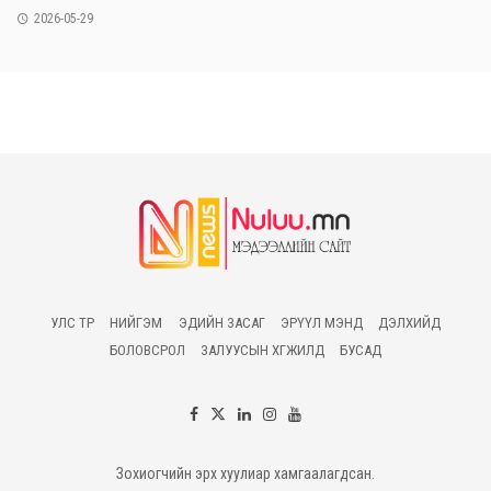
2026-05-29
УЛС ТӨР
НИЙГЭМ
ЭДИЙН ЗАСАГ
ЭРҮҮЛ МЭНД
ДЭЛХИЙД
БОЛОВСРОЛ
ЗАЛУУСЫН ХӨГЖИЛД
БУСАД
Зохиогчийн эрх хуулиар хамгаалагдсан.