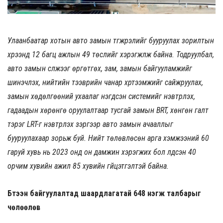
Улаанбаатар хотын авто замын түгжрэлийг бууруулах зорилтын
хүрээнд 12 багц ажлын 49 төслийг хэрэгжүүлж байна. Тодруулбал,
авто замын сүлжээг өргөтгөх, зам, замын байгууламжийг
шинэчлэх, нийтийн тээврийн чанар хүртээмжийг сайжруулах,
замын хөдөлгөөний ухаалаг нэгдсэн системийг нэвтрүүлэх,
гадаадын хөрөнгө оруулалтаар тусгай замын BRT, хөнгөн галт
тэрэг LRT-г нэвтрүүлэх зэргээр авто замын ачааллыг
бууруулахаар зорьж буй. Нийт төлөвлөсөн арга хэмжээний 60
гаруй хувь нь 2023 онд он дамжин хэрэгжих бол үлдсэн 40
орчим хувийн ажил 85 хувийн гүйцэтгэлтэй байна.
Бүтээн байгуулалтад шаардлагатай 648 нэгж талбарыг
чөлөөлөв