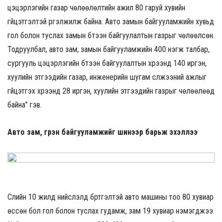
цэцэрлэгийн газар чөлөөлөлтийн ажил 80 гаруй хувийн
гүйцэтгэлтэй үргэлжилж байна. Авто замын байгууламжийн хувьд
гол болон туслах замын бүтээн байгуулалтын газрыг чөлөөлсөн.
Тодруулбал, авто зам, замын байгууламжийн 400 нэгж талбар,
сургууль цэцэрлэгийн бүтээн байгуулалтын хүрээнд 140 иргэн,
хуулийн этгээдийн газар, инженерийн шугам сүлжээний ажлыг
гүйцэтгэх хүрээнд 28 иргэн, хуулийн этгээдийн газрыг чөлөөлөөд
байна” гэв.
Авто зам, гүүрэн байгууламжийг шинээр барьж эхэллээ
Сүүлийн 10 жилд нийслэлд бүртгэлтэй авто машины тоо 80 хувиар
өссөн бол гол болон туслах гудамж, зам 19 хувиар нэмэгджээ.