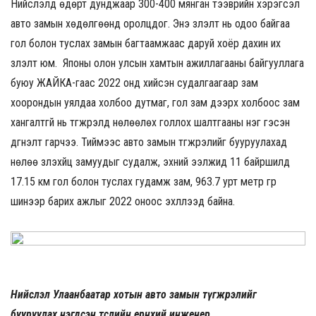
Нийслэлд өдөрт дунджаар 300-400 мянган тээврийн хэрэгсэл
авто замын хөдөлгөөнд оролцдог. Энэ үзүүлэлт нь одоо байгаа
гол болон туслах замын багтаамжаас даруй хоёр дахин их
үзүүлэлт юм. Японы олон улсын хамтын ажиллагааны байгууллага
буюу ЖАЙКА-гаас 2022 онд хийсэн судалгаагаар зам
хоорондын уялдаа холбоо дутмаг, гол зам дээрх холбоос зам
хангалтгүй нь түгжрэлд нөлөөлөх голлох шалтгааны нэг гэсэн
дүгнэлт гарчээ. Тиймээс авто замын түгжрэлийг бууруулахад
нөлөө үзүүлэхүйц замуудыг судалж, эхний ээлжид 11 байршилд
17.15 км гол болон туслах гудамж зам, 963.7 урт метр гүүр
шинээр барих ажлыг 2022 оноос эхлүүлээд байна.
Нийслэл Улаанбаатар хотын авто замын түгжрэлийг
бууруулах нэгдсэн төслийн ерөнхий инженер