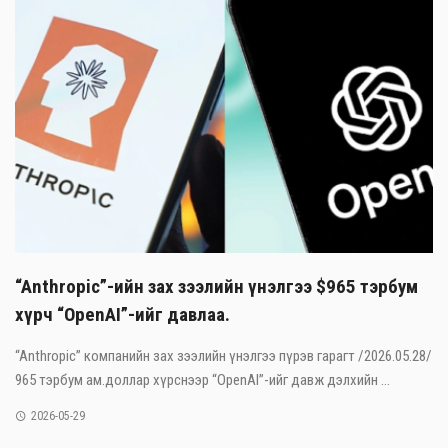
“Anthropic”-ийн зах зээлийн үнэлгээ $965 тэрбум
хүрч “OpenAI”-ийг давлаа.
“Anthropic” компанийн зах зээлийн үнэлгээ пүрэв гарагт /2026.05.28/
965 тэрбум ам.доллар хүрснээр “OpenAI”-ийг давж дэлхийн ...
2026-05-29