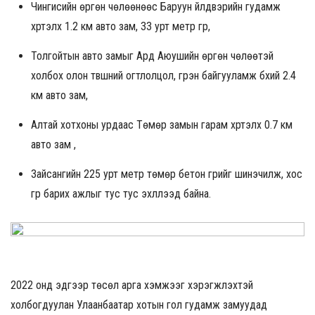
Чингисийн өргөн чөлөөнөөс Баруун үйлдвэрийн гудамж
хүртэлх 1.2 км авто зам, 33 урт метр гүүр,
Толгойтын авто замыг Ард Аюушийн өргөн чөлөөтэй
холбох олон түвшний огтлолцол, гүүрэн байгууламж бүхий 2.4
км авто зам,
Алтай хотхоны урдаас Төмөр замын гарам хүртэлх 0.7 км
авто зам ,
Зайсангийн 225 урт метр төмөр бетон гүүрийг шинэчилж, хос
гүүр барих ажлыг тус тус эхлүүлээд байна.
2022 онд эдгээр төсөл арга хэмжээг хэрэгжүүлэхтэй
холбогдуулан Улаанбаатар хотын гол гудамж замуудад