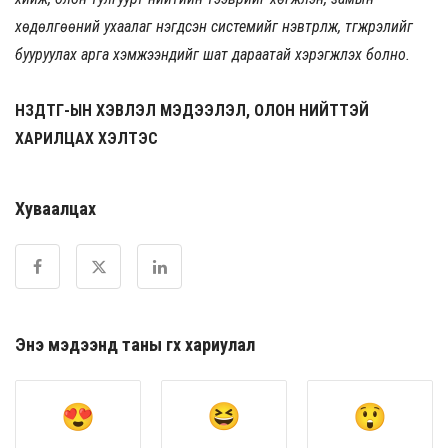
хөдөлгөөний ухаалаг нэгдсэн системийг нэвтрүүлж, түгжрэлийг
бууруулах арга хэмжээнүүдийг шат дараатай хэрэгжүүлэх болно.
НЗДТГ-ЫН ХЭВЛЭЛ МЭДЭЭЛЭЛ, ОЛОН НИЙТТЭЙ
ХАРИЛЦАХ ХЭЛТЭС
Хуваалцах
Энэ мэдээнд таны өгөх хариулал