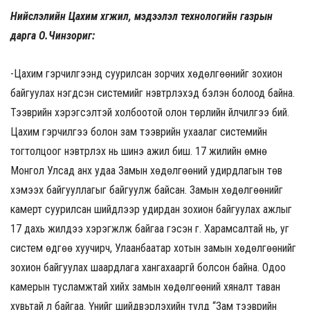
Нийслэлийн Цахим хөгжил, мэдээлэл технологийн газрын
дарга О.Чинзориг:
-Цахим гэрчилгээнд суурилсан зорчих хөдөлгөөнийг зохион
байгуулах нэгдсэн системийг нэвтрүүлэхэд бэлэн болоод байна.
Тээврийн хэрэгсэлтэй холбоотой олон төрлийн үйлчилгээ бий.
Цахим гэрчилгээ болон зам тээврийн ухаалаг системийн
тогтолцоог нэвтрүүлэх нь шинэ ажил биш. 17 жилийн өмнө
Монгол Улсад анх удаа Замын хөдөлгөөний удирдлагын төв
хэмээх байгууллагыг байгуулж байсан. Замын хөдөлгөөнийг
камерт суурилсан шийдлээр удирдан зохион байгуулах ажлыг
17 дахь жилдээ хэрэгжүүлж байгаа гэсэн үг. Харамсалтай нь, уг
систем өдгөө хуучирч, Улаанбаатар хотын замын хөдөлгөөнийг
зохион байгуулах шаардлага хангахааргүй болсон байна. Одоо
камерын тусламжтай хийх замын хөдөлгөөний хяналт таван
хувьтай л байгаа. Үүнийг шийдвэрлэхийн тулд “Зам тээврийн