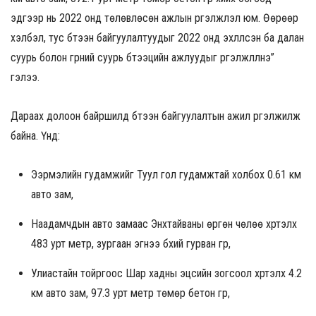
эдгээр нь 2022 онд төлөвлөсөн ажлын үргэлжлэл юм. Өөрөөр
хэлбэл, тус бүтээн байгуулалтуудыг 2022 онд эхлүүлсэн ба далан
суурь болон гүүрний суурь бүтээцийн ажлуудыг үргэлжлүүлнэ”
гэлээ.
Дараах долоон байршилд бүтээн байгуулалтын ажил үргэлжилж
байна. Үүнд:
Ээрмэлийн гудамжийг Туул гол гудамжтай холбох 0.61 км
авто зам,
Наадамчдын авто замаас Энхтайваны өргөн чөлөө хүртэлх
483 урт метр, зургаан эгнээ бүхий гурван гүүр,
Улиастайн тойргоос Шар хадны эцсийн зогсоол хүртэлх 4.2
км авто зам, 97.3 урт метр төмөр бетон гүүр,