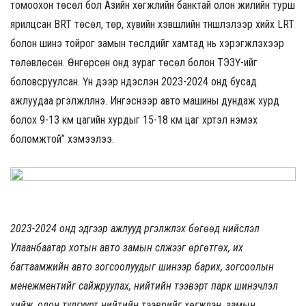
томоохон төсөл бол Азийн хөгжлийн банктай олон жилийн турш
ярилцсан BRT төсөл, төр, хувийн хэвшлийн түншлэлээр хийх LRT
болон шинэ тойрог замын төслүүдийг хамтад нь хэрэгжүүлэхээр
төлөвлөсөн. Өнгөрсөн онд зураг төсөл болон ТЭЗҮ-ийг
боловсруулсан. Үүн дээр үндэслэн 2023-2024 онд бусад
ажлуудаа үргэлжлүүлнэ. Ингэснээр авто машины дундаж хурд
болох 9-13 км цагийн хурдыг 15-18 км цаг хүртэл нэмэх
боломжтой” хэмээлээ.
2023-2024 онд эдгээр ажлууд үргэлжлэх бөгөөд нийслэл
Улаанбаатар хотын авто замын сүлжээг өргөтгөх, их
багтаамжийн авто зогсоолуудыг шинээр барих, зогсоолын
менежментийг сайжруулах, нийтийн тээвэрт парк шинэчлэл
хийж, олон тулгуурт нийтийн тээврийг хөгжүүлэн, замын