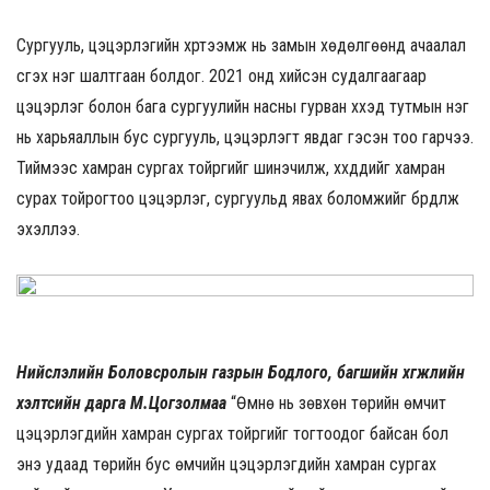
Сургууль, цэцэрлэгийн хүртээмж нь замын хөдөлгөөнд ачаалал
үүсгэх нэг шалтгаан болдог. 2021 онд хийсэн судалгаагаар
цэцэрлэг болон бага сургуулийн насны гурван хүүхэд тутмын нэг
нь харьяаллын бус сургууль, цэцэрлэгт явдаг гэсэн тоо гарчээ.
Тиймээс хамран сургах тойргийг шинэчилж, хүүхдүүдийг хамран
сурах тойрогтоо цэцэрлэг, сургуульд явах боломжийг бүрдүүлж
эхэллээ.
Нийслэлийн Боловсролын газрын Бодлого, багшийн хөгжлийн
хэлтсийн дарга М.Цогзолмаа
“Өмнө нь зөвхөн төрийн өмчит
цэцэрлэгүүдийн хамран сургах тойргийг тогтоодог байсан бол
энэ удаад төрийн бус өмчийн цэцэрлэгүүдийн хамран сургах