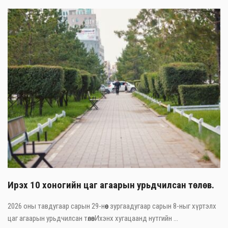
Ирэх 10 хоногийн цаг агаарын урьдчилсан төлөв.
2026 оны тавдугаар сарын 29-нөөс зургаадугаар сарын 8-ныг хүртэлх
цаг агаарын урьдчилсан төлөвИхэнх хугацаанд нутгийн ...