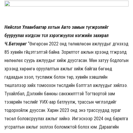
Нийслэл Улаанбаатар хотын Авто замын түгжрэлийг
бууруулах нэгдсэн төсөл хэрэгжүүлэх нэгжийн захирал
Ч.Батзориг
“Өнгөрсөн 2022 онд төлөвлөсөн ажлуудыг дүгнэхэд
85 хувийн гүйцэтгэлтэй байна. Зорилтот ажлын хүрээнд түгжрэлд
нөлөөлөх суурь ажлуудыг хийж дуусгасан. Мөн хатуу бодлогын
хүрээнд хөрөнгө оруулалтын ажлыг хийж байгаа бөгөөд
гадаадын зээл, тусламж болон төр, хувийн хэвшлийн
түншлэлээр хийх томоохон төслүүдийн бэлтгэл ажлуудыг хийлээ.
Тухайлбал, Дэлхийн банкны санхүүжилттэй Тогтвортой зам
тээврийн төслийг УИХ-аар батлуулж, трассын чиглэлүүдийг
тодорхойлж дууссан. Харин 2023 онд энэ трассуудад зураг
төсөл боловсруулах ажлыг хийнэ. Ингэснээр 2024 онд барилга
угсралтын ажлыг эхлүүлэх боломжтой болох юм. Дараагийн