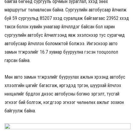
байгаа бөгөөд сургууль орчмын зураглал, хүүхэд зөөх
маршрутыг төлөвлөсөн байна. Сургуулийн автобусаар үйлчилж
буй 59 сургуульд 85207 хүүхэд суралцаж байгаагаас 23952 хүүхэд
такси болон хувийн унаагаар үйлчлүүлдэг байсан бол харин
сургуулийн автобус үйлчилгээнд явж эхэлснээр тус сурагчид
автобусаар үйлчлүүлэх боломжтой болжээ. Ингэснээр авто
замын түгжрэлийг 16.7 хувиар бууруулна гэсэн тооцоолол
гарсан байна.
Мөн авто замын түгжрэлийг бууруулах ажлын хүрээнд автобус
хүлээлгийн цагийг багасгаж, иргэдэд түргэн, шуурхай үйлчлэх
нөхцөлийг бүрдүүлэх үүднээс автобусны богино эргэлт, тусгай
эгнээг бий болгож, нэгдүгээр эгнээг чөлөөлөх ажлыг зохион
байгуулж байна.