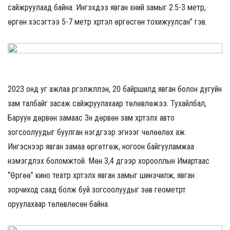
сайжруулаад байна. Ингэхдээ явган хүний замыг 2.5-3 метр,
өргөн хэсэгтээ 5-7 метр хүртэл өргөсгөн тохижуулсан” гэв.
2023 онд уг ажлаа үргэлжлүүлэн, 20 байршилд явган болон дугуйн
зам талбайг засаж сайжруулахаар төлөвлөжээ. Тухайлбал,
Баруун дөрвөн замаас Зүүн дөрвөн зам хүртэлх авто
зогсоолуудыг буулган нэгдүгээр эгнээг чөлөөлөх аж.
Ингэснээр явган замаа өргөтгөж, ногоон байгууламжаа
нэмэгдүүлэх боломжтой. Мөн 3,4 дүгээр хорооллын Имартаас
“Өргөө” кино театр хүртэлх явган замыг шинэчилж, явган
зорчиход саад болж буй зогсоолуудыг зөв геометрт
оруулахаар төлөвлөсөн байна.