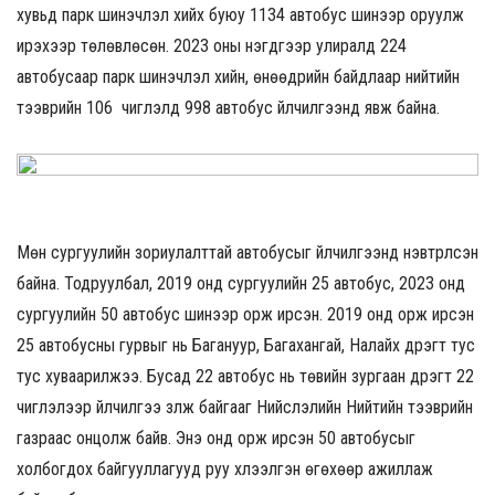
хувьд парк шинэчлэл хийх буюу 1134 автобус шинээр оруулж
ирэхээр төлөвлөсөн. 2023 оны нэгдүгээр улиралд 224
автобусаар парк шинэчлэл хийн, өнөөдрийн байдлаар нийтийн
тээврийн 106 чиглэлд 998 автобус үйлчилгээнд явж байна.
Мөн сургуулийн зориулалттай автобусыг үйлчилгээнд нэвтрүүлсэн
байна. Тодруулбал, 2019 онд сургуулийн 25 автобус, 2023 онд
сургуулийн 50 автобус шинээр орж ирсэн. 2019 онд орж ирсэн
25 автобусны гурвыг нь Багануур, Багахангай, Налайх дүүрэгт тус
тус хуваарилжээ. Бусад 22 автобус нь төвийн зургаан дүүрэгт 22
чиглэлээр үйлчилгээ үзүүлж байгааг Нийслэлийн Нийтийн тээврийн
газраас онцолж байв. Энэ онд орж ирсэн 50 автобусыг
холбогдох байгууллагууд руу хүлээлгэн өгөхөөр ажиллаж