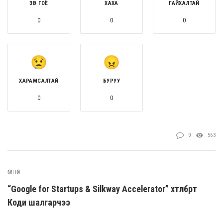
ЗӨВ ГОЁ
ХАХА
ГАЙХАЛТАЙ
0
0
0
ХАРАМСАЛТАЙ
БУРУУ
0
0
0
563
ӨМНӨХ
“Google for Startups & Silkway Accelerator” хөтөлбөрт
Коди шалгарчээ