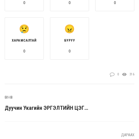
0
0
0
ХАРАМСАЛТАЙ
БУРУУ
0
0
0
316
ӨМНӨХ
Дуучин Укагийн ЭРГЭЛТИЙН ЦЭГ…
ДАРААХ