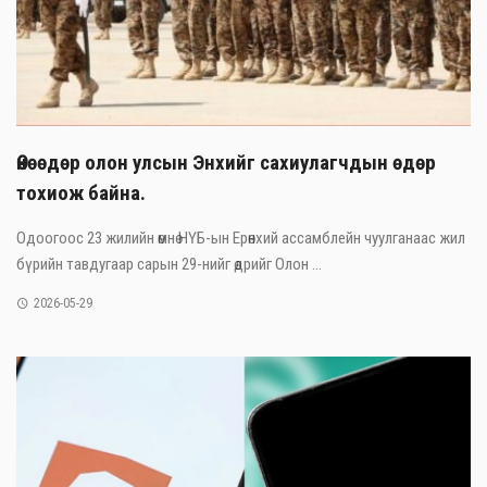
Өнөөдөр олон улсын Энхийг сахиулагчдын өдөр
тохиож байна.
Одоогоос 23 жилийн өмнө НҮБ-ын Ерөнхий ассамблейн чуулганаас жил
бүрийн тавдугаар сарын 29-нийг өдрийг Олон ...
2026-05-29