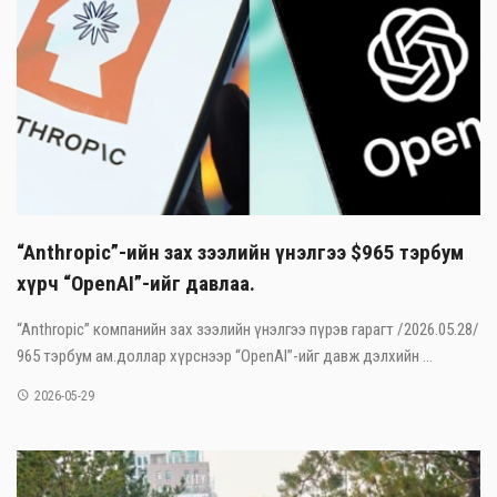
“Anthropic”-ийн зах зээлийн үнэлгээ $965 тэрбум
хүрч “OpenAI”-ийг давлаа.
“Anthropic” компанийн зах зээлийн үнэлгээ пүрэв гарагт /2026.05.28/
965 тэрбум ам.доллар хүрснээр “OpenAI”-ийг давж дэлхийн ...
2026-05-29