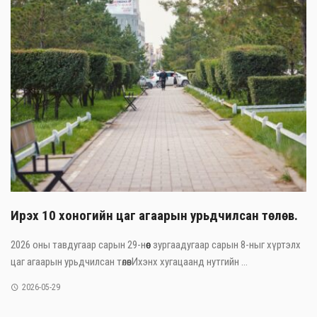
Ирэх 10 хоногийн цаг агаарын урьдчилсан төлөв.
2026 оны тавдугаар сарын 29-нөөс зургаадугаар сарын 8-ныг хүртэлх
цаг агаарын урьдчилсан төлөвИхэнх хугацаанд нутгийн ...
2026-05-29