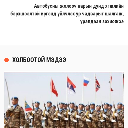
Автобусны жолооч нарын дунд хөгжлийн
бэрхшээлтэй иргэнд үйлчлэх ур чадварыг шалгаж,
уралдаан зохиожээ
ХОЛБООТОЙ МЭДЭЭ