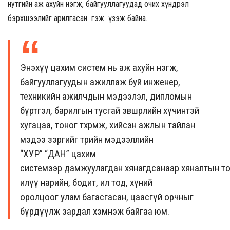
нутгийн
аж ахуйн нэгж, байгууллагуудад очих хүндрэл
бэрхшээлийг арилгасан гэж үзэж байна.
Энэхүү цахим систем нь аж ахуйн нэгж,
байгууллагуудын ажиллаж буй
инженер,
техникийн ажилчдын
мэдээлэл, дипломын
бүртгэл, барилгын тусгай зөвшөөрлийн
хүчинтэй
хугацаа,
тоног төхөөрөмж
, хийсэн ажлын
тайлан
мэдээ
зэргийг төрийн мэдээллийн
“ХУР”
“ДАН”
цахим
систем
ээр
дамжуула
гда
н
хяна
гдса
наар
хяналтын
т
илүү нарийн, бодит,
ил тод,
хүний
оролцоог
улам
багасгасан, цаасгүй орчныг
бүрдүүлж зардал хэмнэж байгаа юм.