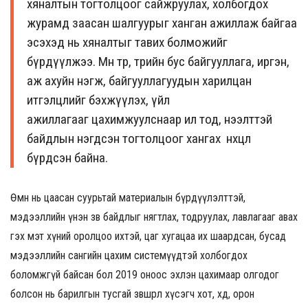
хяналтын тогтолцоог сайжруулах, холбогдох
журамд заасан шалгуурыг ханган ажиллаж байгаа
эсэхэд
нь
хяналтыг тавих болможийг
бүрдүүлжээ. Мөн төр, төрийн бус байгууллага, иргэн,
аж ахуйн нэгж, байгууллагуудын харилцан
итгэлцлийг бэхжүүлэх, үйл
ажиллагааг
цахимжуулснаар
ил тод, нээлттэй
байдлын нэгдсэн тогтолцоог
хангах нөхцөл
бүрдсэн байна.
Өмнө нь цаасан суурьтай материалын бүрдүүлэлттэй,
мэдээллийн үнэн зөв байдлыг нягтлах, тодруулах, лавлагааг авах
гэх мэт хүний оролцоо ихтэй, цаг хугацаа их шаардсан, бусад
мэдээллийн сангийн цахим системүүдтэй холбогдох
боломжгүй байсан
бол
20
19 оноос
эхлэн
цахимаар
олгодог
бол
с
о
н
нь барилгын тусгай зөвшөөрөл хүсэгч
хот, хөдөө, орон