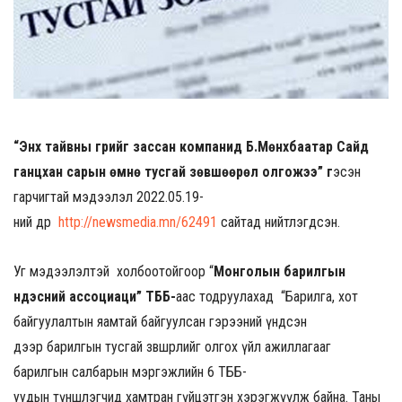
“
Энх тайвны гүүрийг зассан компанид Б.Мөнхбаатар Сайд
ганцхан сарын өмнө тусгай зөвшөөрөл олгожээ
”
г
эсэн
гарчигтай мэдээлэл
2022.05.19-
н
ий
өдөр
http://newsmedia.mn/62491
сайтад нийтлэгдсэн.
Уг мэдээлэлтэй холбоотойгоор “
Монголын барилгын
үндэсний ассоциаци” ТББ-
аас тодруулахад “
Барилга, хот
байгуулалтын яамтай байгуулсан гэрээний үндсэн
дээр
б
арилг
ын
тусгай зөвшөөрл
ийг
олгох
үйл ажиллагааг
барилгын салбарын мэргэжлийн
6
ТББ-
уудын
түншлэ
гчид
хамт
ран
гүйцэтгэн хэрэгжүүлж байна. Таны