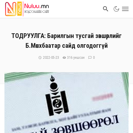
ТОДРУУЛГА: Барилгын тусгай зөвшөөрлийг
Б.Мөнхбаатар сайд олгодоггүй
2022-05-23
316 уншсан
0