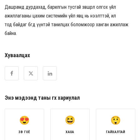
Д
ашрамд дурдахад
, барилгын
тусгай зөвшөөрөл олгох
үйл
ажиллагааны
цахим системийн
үйл явц
нь
нээлт
т
э
й, ил
тод
байдаг
б
өгөөд
үүнтэй танилцах
боломж
оор ханган ажиллаж
байна.
Хуваалцах
Энэ мэдээнд таны өгөх хариулал
ЗӨВ ГОЁ
ХАХА
ГАЙХАЛТАЙ