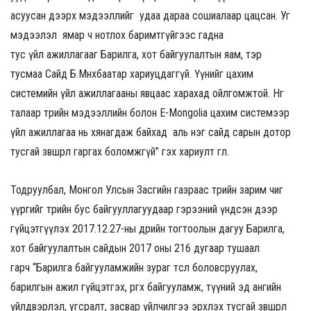
асуусан дээрх мэдээллийг
удаа дараа
сошиалаар
цацсан. Уг
мэдээлэл
ямар ч
нотл
ох
баримтгүйгээс гадна
тус
үйл
ажиллагаа
г
Б
арилга, хот байгуулалтын яам
, тэр
тусмаа
Сайд
Б.Мөнхбаатар хариуцдаггүй. Үүнийг
цахим
системийн үйл ажиллагааны явц
аас
хар
ахад ойлгомжтой. Нөгөө
талаар
төрийн мэдээллийн
болон
E
-Mongolia
цахим системээр
үйл ажиллагаа
нь
хянагдаж байхад аль нэг сайд сарын дотор
тусгай зөвшөөрөл гаргах боломжгүй
” гэх хариулт өглөө.
Тодруулбал, Монгол Улсын Засгийн газраас төрийн зарим чиг
үүргийг төрийн бус байгууллагуудаар гэрээний үндсэн дээр
гүйцэтгүүлэх
2017.12.27-ны өдрийн тогтоол
ын дагуу
Барилга,
хот байгуулалтын
сайдын
2017 оны 216 дугаар тушаал
гарч
“Барилга байгууламжийн зураг төсөл боловсруулах,
барилгын ажил гүйцэтгэх, өргөх байгууламж, түүний эд ангийн
үйлдвэрлэл, угсралт, засвар үйлчилгээ эрхлэх тусгай зөвшөөрөл