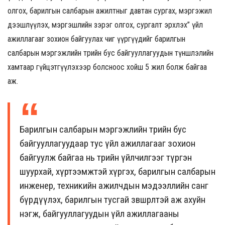
олгох, барилгын салбарын ажилтныг давтан сургах, мэргэжил
дээшлүүлэх, мэргэшлийн зэрэг олгох, сургалт эрхлэх” үйл
ажиллагааг зохион байгуулах чиг үүргүүдийг барилгын
салбарын мэргэжлийн төрийн бус байгууллагуудын түншлэлийн
хамтаар гүйцэтгүүлэхээр болсноос хойш 5 жил болж байгаа
аж.
Барилгын салбарын мэргэжлийн төрийн бус
байгууллагууд
аар тус
үйл ажиллагааг зохион
байгуулж байгаа нь
төрийн үйлчилгээг түргэн
шуурхай, хүртээмжтэй хүргэх, барилгын салбарын
инженер
,
техникийн ажилчдын мэдээллийн санг
бүрдүүлэх, барилгын тусгай зөвшөөрөлтэй аж ахуйн
нэгж, байгууллагуудын үйл ажиллагааны