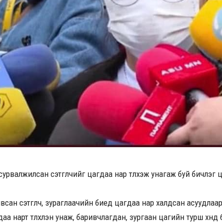
урвалжилсан сэтгүүлчийг цагдаа нар түлхэж унагаж буй бичлэг 
всан сэтгүүлч, зураглаачийн биед цагдаа нар халдсан асуудлаар
аа нарт түлхүүлэн унаж, баривчлагдан, зургаан цагийн турш хүнд б