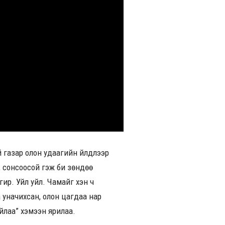
гүй газар олон удаагийн үйлдлээр
й, сонсоосой гэж би зөндөө
ир. Уйл уйл. Чамайг хэн ч
 уначихсан, олон цагдаа нар
йлаа” хэмээн ярилаа.