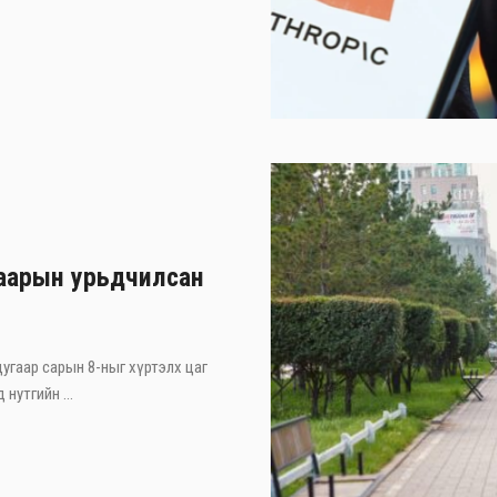
гаарын урьдчилсан
дугаар сарын 8-ныг хүртэлх цаг
нутгийн ...