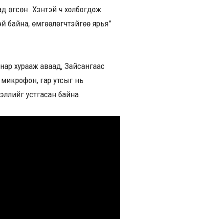
д өгсөн. Хэнтэй ч холбогдож
й байна, өмгөөлөгчтэйгөө ярья”
 нар хурааж аваад, Зайсангаас
 микрофон, гар утсыг нь
ээллийг устгасан байна.