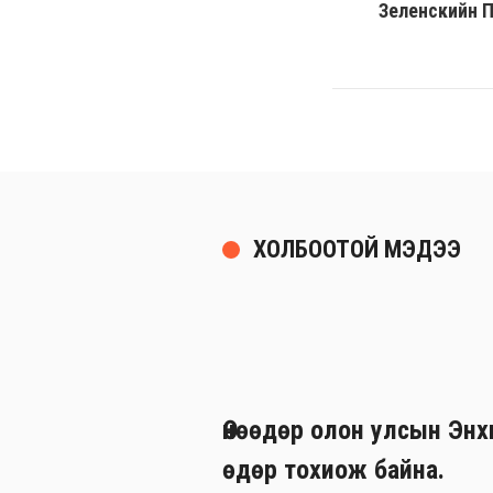
Зеленскийн П
ХОЛБООТОЙ МЭДЭЭ
Өнөөдөр олон улсын Эн
өдөр тохиож байна.