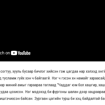
айг согтуу, хууль бусаар бичлэг хийсэн гэж цагдаа нар хэлээд хүн
 тусламж гуйх хэн ч байгаагүй. Нэг ч гэсэн хүн намайг харааса
ар миний амыг гараараа таглаад “Чаддаг юм бол хашгир, хашг
н удаа цохисон. Нэг мэдэхэд би фургоны шалан дээр хацраараа
ишгэчихсэн байсан. Зургаан цагийн турш би хэцүү байдалтай ба