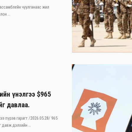
 ассамблейн чуулганаас жил
он ...
лийн үнэлгээ $965
йг давлаа.
ээ пүрэв гарагт /2026.05.28/ 965
 давж дэлхийн ...