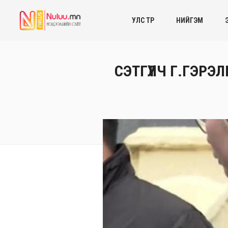
УЛС ТӨР
НИЙГЭМ
СЭТГҮҮЛЧ Г.ГЭРЭ