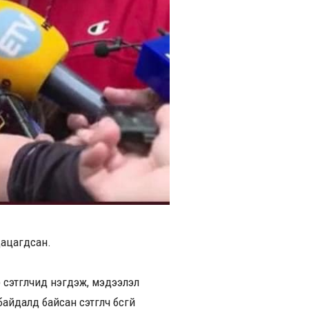
цацагдсан.
 сэтгүүлчид нэгдэж, мэдээлэл
айдалд байсан сэтгүүлч бүсгүй