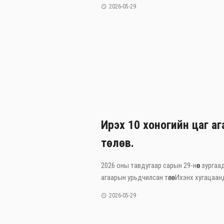
2026-05-29
Ирэх 10 хоногийн цаг а
төлөв.
2026 оны тавдугаар сарын 29-нөөс зургаа
агаарын урьдчилсан төлөвИхэнх хугацаанд 
2026-05-29