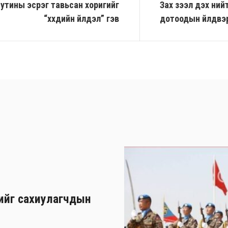
утины эсрэг тавьсан хоригийг
Зах зээл дэх ний
“хүүхдийн үйлдэл” гэв
дотоодын үйлдвэрү
хийг сахиулагчдын