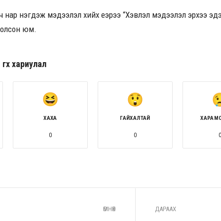
үлч нар нэгдэж мэдээлэл хийх үеэрээ
“Хэвлэл мэдээлэл эрхээ эдэ
цолсон юм
.
гөх хариулал
ХАХА
ГАЙХАЛТАЙ
ХАРАМ
0
0
ӨМНӨХ
ДАРААХ