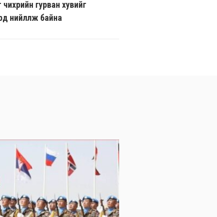
т чихрийн гурван хувийг
үд нийлүүлж байна