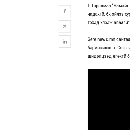
Г.Гэрэлмаа “Намайг
чадахгүй, бүх зүйлээ
гэхэд хүлээж аваагүй
Gerelnews.mn сайтаа
баривчилжээ. Сэтгүү
шидэлцээд өгөхгүй ба