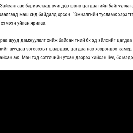
 Зайсангаас баривчлаад өчигдөр шөнө цагдаагийн байгууллага
 хураалгаад маш хүнд байдалд орсон.
“Эмнэлгийн тусламж хэрэгтэ
” хэмээн уйлан ярилаа
.
раа шууд дамжуулалт хийж байсан түүний бүх эд зүйлсийг цагдаа
лчийг шуудаа зогсоохыг шаардаж, цагдаа нар хоорондоо камер,
йсан аж. Мөн тэд сэтгүүлчийн утсан дээрээ хийсэн live, бүх мэд