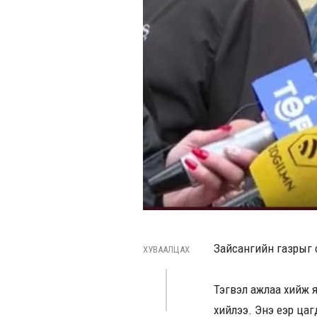
Зайсангийн газрыг с
ХУВААЛЦАХ
Тэгвэл ажлаа хийж я
хийлээ. Энэ үеэр цагд