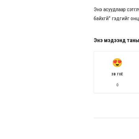
Энэ асуудлаар сэтгү
байхгүй” гэдгийг он
Энэ мэдээнд таны ө
ЗӨВ ГОЁ
0