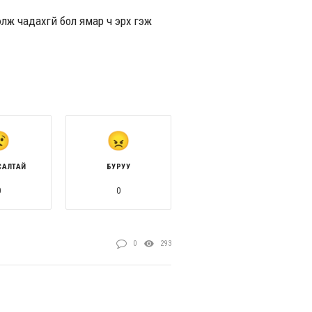
лж чадахгүй бол ямар ч эрх гэж
САЛТАЙ
БУРУУ
0
0
0
293