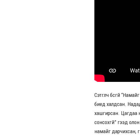
Сэтгүүлч бүсгүй “Нам
биед халдсан. Надад
хашгирсан. Цагдаа н
сонсохгүй” гээд оло
намайг дарчихсан, г