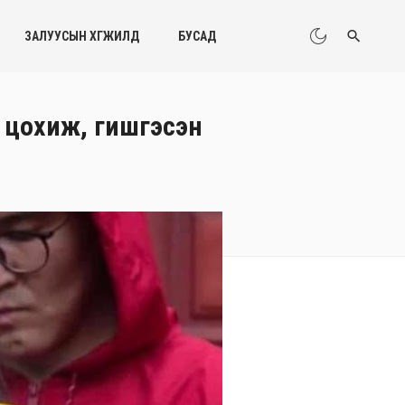
ЗАЛУУСЫН ХӨГЖИЛД
БУСАД
 цохиж, гишгэсэн