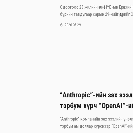
Одоогоос 23 жилийн өмнө НҮБ-ын Ерөнхий
бүрийн тавдугаар сарын 29-нийг өдрийг Ол
2026-05-29
“Anthropic”-ийн зах зээ
тэрбум хүрч “OpenAI”-и
“Anthropic” компанийн зах зээлийн үнэлг
тэрбум ам.доллар хүрснээр “OpenAI”-ийг