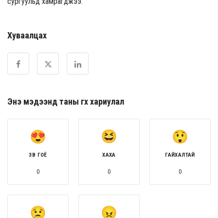
сургуульд хамрагджээ.
Хуваалцах
Энэ мэдээнд таны өгөх хариулал
ЗӨВ ГОЁ
ХАХА
ГАЙХАЛТАЙ
0
0
0