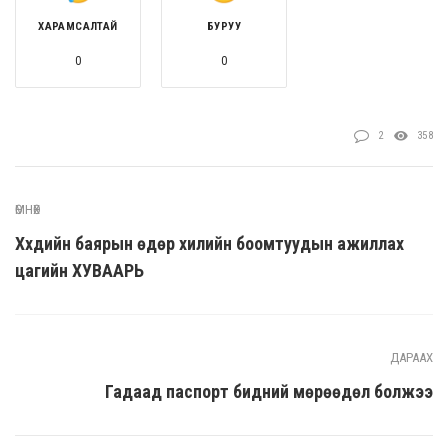
ХАРАМСАЛТАЙ
БУРУУ
0
0
2
358
ӨМНӨХ
Хүүхдийн баярын өдөр хилийн боомтуудын ажиллах
цагийн ХУВААРЬ
ДАРААХ
Гадаад паспорт бидний мөрөөдөл болжээ