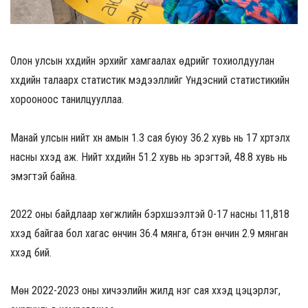
Олон улсын хүүхдийн эрхийг хамгаалах өдрийг тохиолдуулан
хүүхдийн талаарх статистик мэдээллийг Үндэсний статистикийн
хорооноос танилцууллаа.
Манай улсын нийт хүн амын 1.3 сая буюу 36.2 хувь нь 17 хүртэлх
насны хүүхэд аж. Нийт хүүхдийн 51.2 хувь нь эрэгтэй, 48.8 хувь нь
эмэгтэй байна.
2022 оны байдлаар хөгжлийн бэрхшээлтэй 0-17 насны 11,818
хүүхэд байгаа бол хагас өнчин 36.4 мянга, бүтэн өнчин 2.9 мянган
хүүхэд бий.
Мөн 2022-2023 оны хичээлийн жилд нэг сая хүүхэд цэцэрлэг,