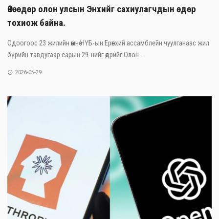
Өнөөдөр олон улсын Энхийг сахиулагчдын өдөр
тохиож байна.
Одоогоос 23 жилийн өмнө НҮБ-ын Ерөнхий ассамблейн чуулганаас жил
бүрийн тавдугаар сарын 29-нийг өдрийг Олон ...
2026-05-29