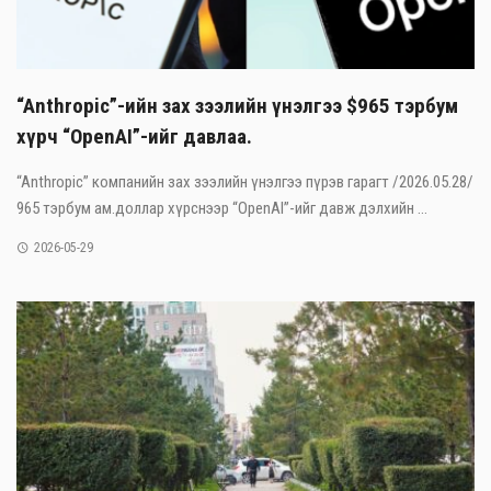
“Anthropic”-ийн зах зээлийн үнэлгээ $965 тэрбум
хүрч “OpenAI”-ийг давлаа.
“Anthropic” компанийн зах зээлийн үнэлгээ пүрэв гарагт /2026.05.28/
965 тэрбум ам.доллар хүрснээр “OpenAI”-ийг давж дэлхийн ...
2026-05-29