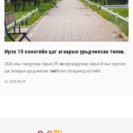
Ирэх 10 хоногийн цаг агаарын урьдчилсан төлөв.
2026 оны тавдугаар сарын 29-нөөс зургаадугаар сарын 8-ныг хүртэлх
цаг агаарын урьдчилсан төлөвИхэнх хугацаанд нутгийн ...
2026-05-29