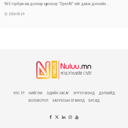
965 тэрбум ам.доллар хүрснээр “OpenAI”-ийг давж дэлхийн ...
2026-05-29
УЛС ТӨР
НИЙГЭМ
ЭДИЙН ЗАСАГ
ЭРҮҮЛ МЭНД
ДЭЛХИЙД
БОЛОВСРОЛ
ЗАЛУУСЫН ХӨГЖИЛД
БУСАД