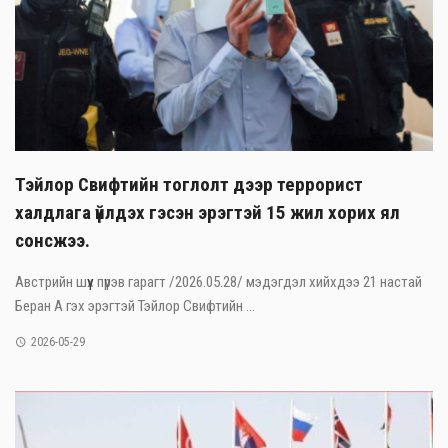
Тэйлор Свифтийн тоглолт дээр террорист
халдлага үйлдэх гэсэн эрэгтэй 15 жил хорих ял
сонсжээ.
Австрийн шүүх пүрэв гарагт /2026.05.28/ мэдэгдэл хийхдээ 21 настай
Беран А гэх эрэгтэй Тэйлор Свифтийн ...
2026-05-29