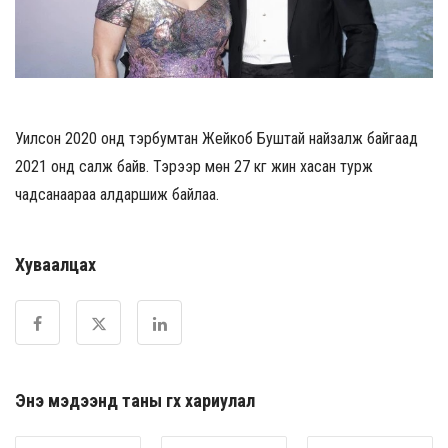
Уилсон 2020 онд тэрбумтан Жейкоб Буштай найзалж байгаад
2021 онд салж байв. Тэрээр мөн 27 кг жин хасан турж
чадсанаараа алдаршиж байлаа.
Хуваалцах
Энэ мэдээнд таны өгөх хариулал