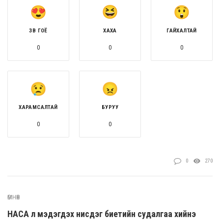
ЗӨВ ГОЁ
ХАХА
ГАЙХАЛТАЙ
0
0
0
ХАРАМСАЛТАЙ
БУРУУ
0
0
0
270
ӨМНӨХ
НАСА үл мэдэгдэх нисдэг биетийн судалгаа хийнэ