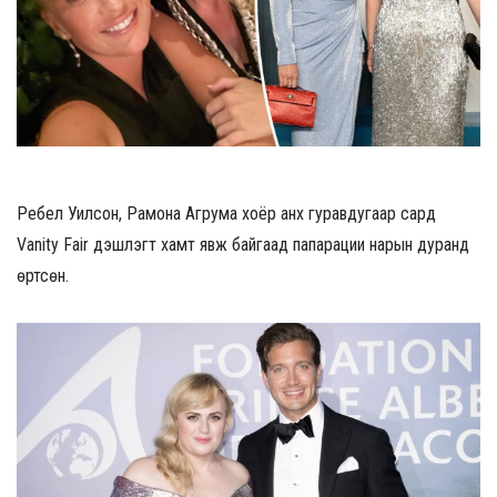
Ребел Уилсон, Рамона Агрума хоёр анх гуравдугаар сард
Vanity Fair үдэшлэгт хамт явж байгаад папарации нарын дуранд
өртсөн.