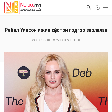
Ребел Уилсон ижил хүйстэн гэдгээ зарлалаа
2022-06-10
270 уншсан
0