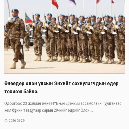
Өнөөдөр олон улсын Энхийг сахиулагчдын өдөр
тохиож байна.
Одоогоос 23 жилийн өмнө НҮБ-ын Ерөнхий ассамблейн чуулганаас
жил бүрийн тавдугаар сарын 29-нийг өдрийг Олон ...
2026-05-29