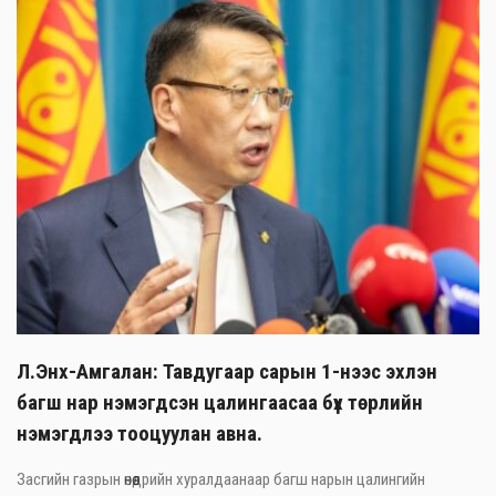
Л.Энх-Амгалан: Тавдугаар сарын 1-нээс эхлэн
багш нар нэмэгдсэн цалингаасаа бүх төрлийн
нэмэгдлээ тооцуулан авна.
Засгийн газрын өнөөдрийн хуралдаанаар багш нарын цалингийн