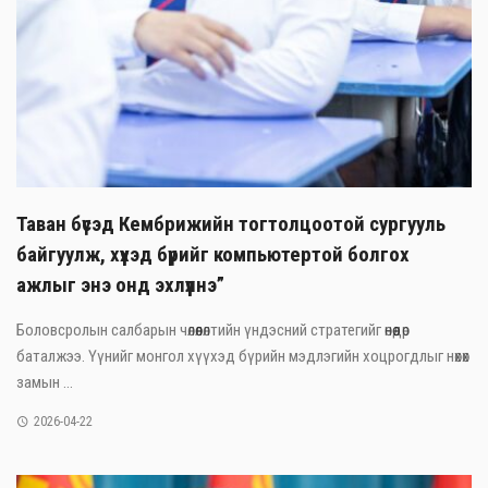
Таван бүсэд Кембрижийн тогтолцоотой сургууль
байгуулж, хүүхэд бүрийг компьютертой болгох
ажлыг энэ онд эхлүүлнэ”
Боловсролын салбарын чөлөөлөлтийн үндэсний стратегийг өнөөдөр
баталжээ. Үүнийг монгол хүүхэд бүрийн мэдлэгийн хоцрогдлыг нөхөх
замын ...
2026-04-22