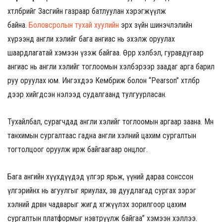
хөтөлбөрийг Засгийн газраар батлуулан хэрэгжүүлж
байна.
Боловсролын тухай хуулийн
эрх зүйн шинэчлэлийн
хүрээнд англи хэлийг бага ангиас нь эхэлж оруулах
шаардлагатай хэмээн үзэж байгаа. Өөрөөр хэлбэл, гуравдугаар
ангиас нь англи хэлийг тоглоомын хэлбэрээр заадаг арга барил
руу оруулах юм. Ингэхдээ Кембриж болон “Pearson” хөтөлбөр
дээр хийгдсэн нэлээд судалгаанд тулгуурласан.
Тухайлбал, сурагчдад англи хэлийг тоглоомын аргаар заана. Мөн
танхимын сургалтаас гадна англи хэлний цахим сургалтын
тогтолцоог оруулж ирж байгаагаар онцлог.
Бага ангийн хүүхдүүдэд үлгэр ярьж, үүний дараа сонссон
үлгэрийнх нь агуулгыг яриулах, зөв дуудлагад сургах зэрэг
хэлний дөрвөн чадварыг жигд хөгжүүлэх зорилгоор цахим
сургалтын платформыг нэвтрүүлж байгаа” хэмээн хэллээ.