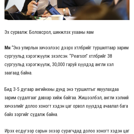
Эх сурвалж: Боловсрол, шинжлэх ухааны яам
Мөн
“Энэ улирлын хичээлээс дээрх хөтөлбөрийг туршилтаар зарим
сургуульд хэрэгжүүлж эхэлсэн. “Pearson” хөтөлбөрийг 38
сургуульд хэрэгжүүлж, 30,000 гаруй хүүхдэд англи хэл
заагаад байна.
Бид 3-5 дугаар ангийнхны дунд энэ туршилтыг явуулахдаа
зарим судалгааг давхар хийж байгаа. Жишээлбэл, англи хэлний
хичээлийг долоо хоногт хэдэн цаг орвол хүүхдэд ачаалал бага
байх зэргийг судалж байна.
Ирэх есдүгээр сарын эхээр сурагчдад долоо хоногт хэдэн цаг