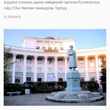
асуудлыг хэлэлцэн дараах шийдвэрийг гаргасныг Боловсролын
сайд Л.Энх-Амгалан танилцуулав. Тэрбээр ...
2026-04-22