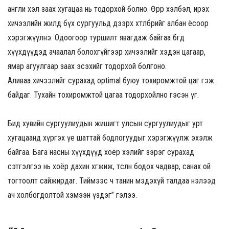
англи хэл заах хугацаа нь тодорхой болно. Өөрөөр хэлбэл, ирэх
хичээлийн жилд бүх сургуульд дээрх хөтөлбөрийг албан ёсоор
хэрэгжүүлнэ. Одоогоор туршилт явагдаж байгаа бөгөөд
хүүхдүүдэд ачаалал болохгүйгээр хичээлийг хэдэн цагаар,
ямар агуулгаар заах эсэхийг тодорхой болгоно.
Аливаа хичээлийг сурахад optimal буюу тохиромжтой цаг гэж
байдаг. Тухайн тохиромжтой цагаа тодорхойлно гэсэн үг.
Бид хувийн сургуулиудын жишигт улсын сургуулиудыг урт
хугацаанд хүргэх үе шаттай бодлогуудыг хэрэгжүүлж эхэлж
байгаа.
Бага насны хүүхдүүд хоёр хэлийг зэрэг сурахад
сэтгэлгээ нь хоёр дахин хөгжиж, төсөөлөн бодох чадвар, санах ой
тогтоолт сайжирдаг. Тиймээс ч танин мэдэхүй талдаа нэлээд
ач холбогдолтой хэмээн үздэг” гэлээ.