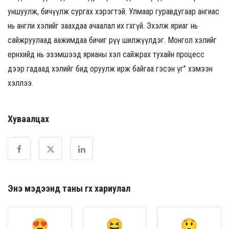
уншуулж, бичүүлж сургах хэрэгтэй. Улмаар гуравдугаар ангиас
нь англи хэлийг заахдаа ачаалал их өгөхгүй. Эхэлж яриаг нь
сайжруулаад аажимдаа бичиг рүү шилжүүлдэг. Монгол хэлийг
ерөнхийд нь эзэмшээд ярианы хэл сайжрах тухайн процесс
дээр гадаад хэлийг бид оруулж ирж байгаа гэсэн үг” хэмээн
хэллээ.
Хуваалцах
Энэ мэдээнд таны өгөх хариулал