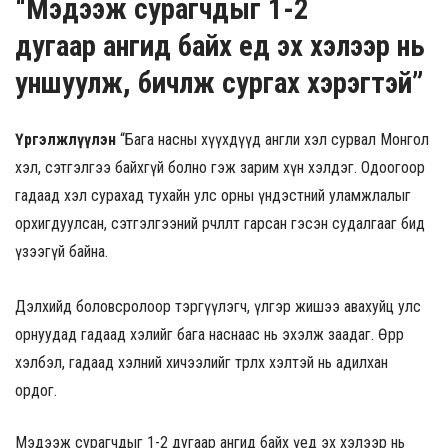
“Мэдээж сурагчдыг 1-2
дугаар ангид байх үед эх хэлээр нь
уншуулж, бичүүлж сургах хэрэгтэй”
Үргэлжлүүлэн
“Бага насны хүүхдүүд англи хэл сурвал Монгол
хэл, сэтгэлгээ байхгүй болно гэж зарим хүн хэлдэг. Одоогоор
гадаад хэл сурахад тухайн улс орны үндэстний уламжлалыг
орхигдуулсан, сэтгэлгээний өөрчлөлт гарсан гэсэн судалгааг бид
үзээгүй байна.
Дэлхийд боловсролоор тэргүүлэгч, үлгэр жишээ авахуйц улс
орнуудад гадаад хэлийг бага наснаас нь эхэлж заадаг. Өөрөөр
хэлбэл, гадаад хэлний хичээлийг төрөлх хэлтэй нь адилхан
ордог.
Мэдээж сурагчдыг 1-2 дугаар ангид байх үед эх хэлээр нь