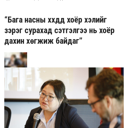
“Бага насны хүүхдүүд хоёр хэлийг
зэрэг сурахад сэтгэлгээ нь хоёр
дахин хөгжиж байдаг”