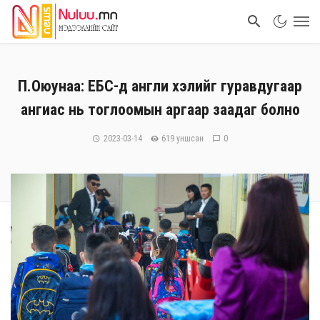
П.Оюунаа: ЕБС-д англи хэлийг гуравдугаар
ангиас нь тоглоомын аргаар заадаг болно
2023-03-14
619 уншсан
0