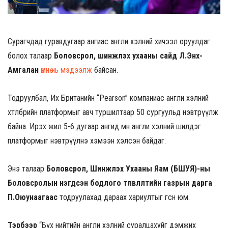
Сурагчдад гуравдугаар ангиас англи хэлний хичээл оруулдаг
болох талаар
Боловсрол, шинжлэх ухааны сайд Л.Энх-
Амгалан
өмнө нь мэдээлж
байсан.
Тодруулбал, Их Британийн “Pearson” компаниас англи хэлний
хөтөлбөрийн платформыг авч туршилтаар 50 сургуульд нэвтрүүлж
байна. Ирэх жил 5-6 дугаар ангид мөн англи хэлний шилдэг
платформыг нэвтрүүлнэ хэмээн хэлсэн байдаг.
Энэ талаар
Боловсрол, Шинжлэх Ухааны Яам (БШУЯ)-ны
Боловсролын нэгдсэн бодлого төлөвлөлтийн газрын дарга
П.Оюунаагаас
тодруулахад дараах хариултыг өгсөн юм.
Тэрбээр
“Бүх нийтийн англи хэлний суралцахуйг дэмжих