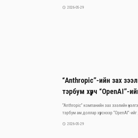
2026-05-29
“Anthropic”-ийн зах зээл
тэрбум хүрч “OpenAI”-ий
“Anthropic” компанийн зах зээлийн үнэлгэ
тэрбум ам.доллар хүрснээр “OpenAI”-ийг 
2026-05-29