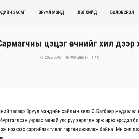
ЭДИЙН ЗАСАГ
ЭРҮҮЛ МЭНД
ДЭЛХИЙД
БОЛОВСРОЛ
Сармагчны цэцэг өвчнийг хил дээр
2022-06-03
309 уншсан
0
ний талаар Эрүүл мэндийн сайдын зөвлөх О.Батбаяр мэдээлэл өг
 бүртгэгдсэн учраас манай улс руу зөөвөрлөгдөн орж ирэх эрсдэл
н орж ирэхээс сэргийлэх төлөвлөгөө гарган ажиллаж байна. Мөн хил
на.