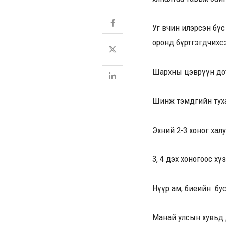
Уг өвчин илэрсэн бүс
оронд бүртгэгдчихс
Шархны цэврүүн дот
Шинж тэмдгийн тух
Эхний 2-3 хоног хал
3, 4 дэх хоногоос х
Нүүр ам, биеийн бус
Манай улсын хувьд 