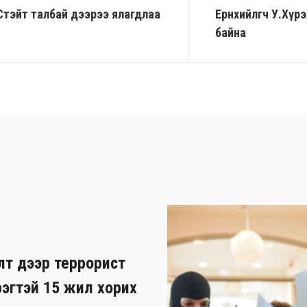
Стэйт талбай дээрээ ялагдлаа
Ерөнхийлөгч У.Хү
байна
лт дээр террорист
рэгтэй 15 жил хорих