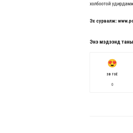
холбоотой удирдамж
Эх сурвалж: www.po
Энэ мэдээнд таны ө
ЗӨВ ГОЁ
0