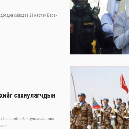
 мэдэгдэл хийхдээ 21 настай Беран
хийг сахиулагчдын
ий ассамблейн чуулганаас жил
он ...