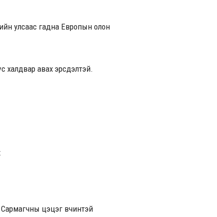
рикийн улсаас гадна Европын олон
с халдвар авах эрсдэлтэй.
х
 Сармагчны цэцэг өвчинтэй