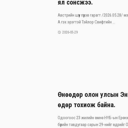
ял сонсжээ.
Австрийн шүүх пүрэв гарагт /2026.05.28/
А гэх эрэгтэй Тэйлор Свифтийн ...
2026-05-29
Өнөөдөр олон улсын Эн
өдөр тохиож байна.
Одоогоос 23 жилийн өмнө НҮБ-ын Ерөнх
бүрийн тавдугаар сарын 29-нийг өдрийг Ол