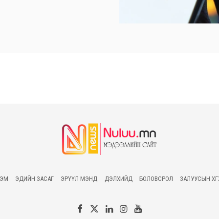
ГЭМ
ЭДИЙН ЗАСАГ
ЭРҮҮЛ МЭНД
ДЭЛХИЙД
БОЛОВСРОЛ
ЗАЛУУСЫН ХӨ