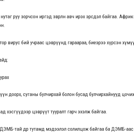
 нутаг руу зорчсон иргэд зөөвөрлөн авч ирэх эрсдэл байгаа. Аф
эн.
ор вирус бий учраас цэврүүнд гараараа, биеэрээ хүрсэн хүмүү
айд:
уурах
үзүүн доорх, суганы булчирхай болон бусад булчирхайнууд цочи
ад хэсгүүдээр цэврүүт тууралт гарч эхэлж байгаа.
ДЭМБ-тай өдөр тутамд мэдээлэл солилцож байгаа ба ДЭМБ-аас