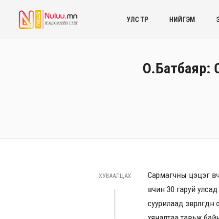
УЛС ТӨР
НИЙГЭМ
О.Батбаяр: 
Сармагчны цэцэг өвч
ХУВААЛЦАХ
өвчин 30 гаруй улсад
суурилаад зөөвөрлөгдө
хяналтаа тавьж бай