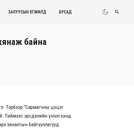
ЗАЛУУСЫН ХӨГЖИЛД
БУСАД
 хянаж байна
лөө. Тэрбээр “Сармагчны цэцэг
 бий. Тиймээс эрсдэлийн үнэлгээнд
 дээрх хяналтын байгууллагууд