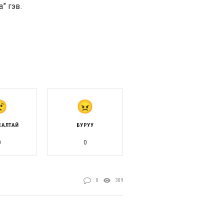
” гэв.
САЛТАЙ
БУРУУ
0
0
0
309