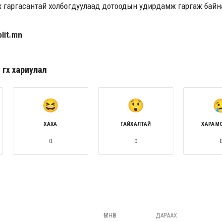
 гаргасантай холбогдуулаад дотоодын удирдамж гаргаж байна
lit.mn
гөх хариулал
ХАХА
ГАЙХАЛТАЙ
ХАРАМ
0
0
ӨМНӨХ
ДАРААХ