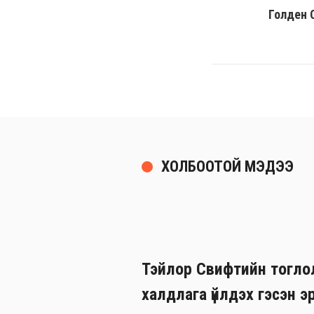
Голден 
ХОЛБООТОЙ МЭДЭЭ
Тэйлор Свифтийн тогло
халдлага үйлдэх гэсэн э