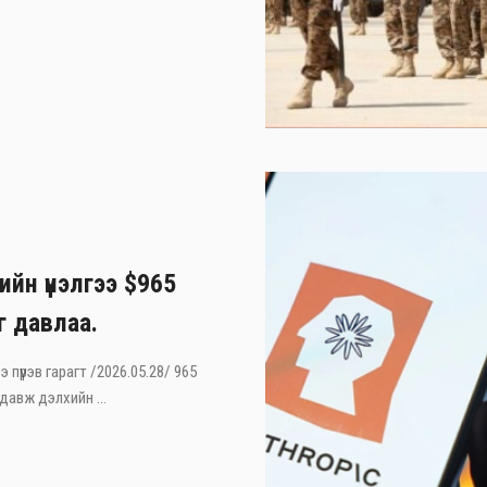
ийн үнэлгээ $965
г давлаа.
э пүрэв гарагт /2026.05.28/ 965
давж дэлхийн ...