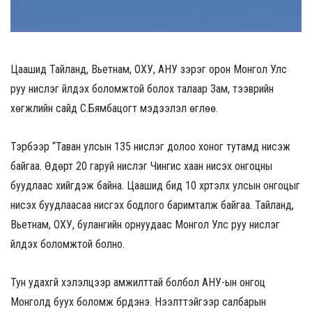
Цаашид Тайланд, Вьетнам, ОХУ, АНУ зэрэг орон Монгол Улс
руу нислэг үйлдэх боломжтой болох талаар Зам, тээврийн
хөгжлийн сайд С.Бямбацогт мэдээлэл өглөө.
Тэрбээр “Таван улсын 135 нислэг долоо хоног тутамд нисэж
байгаа. Өдөрт 20 гаруй нислэг Чингис хаан нисэх онгоцны
буудлаас хийгдэж байна. Цаашид бид 10 хүртэлх улсын онгоцыг
нисэх буудлаасаа нисгэх бодлого баримталж байгаа. Тайланд,
Вьетнам, ОХУ, булангийн орнуудаас Монгол Улс руу нислэг
үйлдэх боломжтой болно.
Тун удахгүй хэлэлцээр амжилттай болбол АНУ-ын онгоц
Монголд буух боломж бүрдэнэ. Нээлттэйгээр салбарын