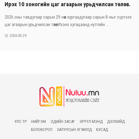
Ирэх 10 хоногийн цаг агаарын урьдчилсан төлөв.
2026 оны тавдугаар сарын 29-нөөс зургаадугаар сарын 8-ныг хүртэлх
цаг агаарын урьдчилсан төлөвИхэнх хугацаанд нутгийн ...
2026-05-29
УЛС ТӨР
НИЙГЭМ
ЭДИЙН ЗАСАГ
ЭРҮҮЛ МЭНД
ДЭЛХИЙД
БОЛОВСРОЛ
ЗАЛУУСЫН ХӨГЖИЛД
БУСАД