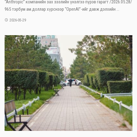
“Anthropic” компанийн зах зээлийн үнэлгээ пүрэв гарагт /2026.05.28/
965 тэрбум ам.доллар хүрснээр “OpenAI”-ийг давж дэлхийн ...
2026-05-29