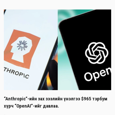
“Anthropic”-ийн зах зээлийн үнэлгээ $965 тэрбум
хүрч “OpenAI”-ийг давлаа.