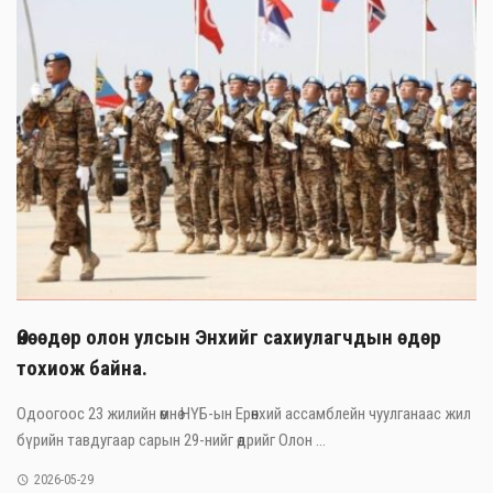
Өнөөдөр олон улсын Энхийг сахиулагчдын өдөр
тохиож байна.
Одоогоос 23 жилийн өмнө НҮБ-ын Ерөнхий ассамблейн чуулганаас жил
бүрийн тавдугаар сарын 29-нийг өдрийг Олон ...
2026-05-29