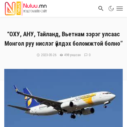
“ОХУ, АНУ, Тайланд, Вьетнам зэрэг улсаас
Монгол руу нислэг үйлдэх боломжтой болно”
2023-05-26
498 уншсан
0