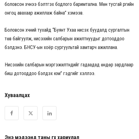
боловсон хүчнээ бэлтгэх бодлого баримтална. Мөн тусгай үүргийн
онгоц авахаар ажиллаж байна” хэмээв.
Боловсон хүчний тухайд “Буянт Ухаа нисэх буудалд сургалтын
төв байгуулж, нисэхийн салбарын ажилтнуудыг дотооддоо
бэлдэнэ. БНСУ-ын хоёр сургуультай хамтарч ажиллана.
Нисэхийн салбарын мэргэжилтнүүдийг гадаадад өндөр зардлаар
биш дотооддоо бэлдэх юм” гэдгийг хэллээ.
Хуваалцах
Энэ мэдээнд таны өгөх хариулал