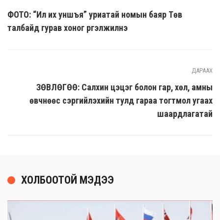
ФОТО: “Илүү их уншъя” уриатай номын баяр Төв
талбайд гурав хоног үргэлжилнэ
ДАРААХ
ЗӨВЛӨГӨӨ: Салхин цэцэг болон гар, хөл, амны
өвчнөөс сэргийлэхийн тулд гараа тогтмол угаах
шаардлагатай
ХОЛБООТОЙ МЭДЭЭ