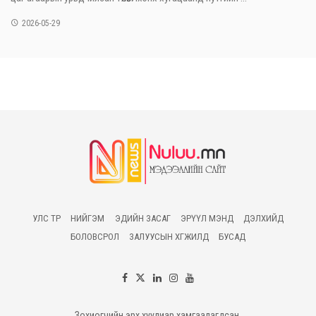
2026-05-29
УЛС ТӨР
НИЙГЭМ
ЭДИЙН ЗАСАГ
ЭРҮҮЛ МЭНД
ДЭЛХИЙД
БОЛОВСРОЛ
ЗАЛУУСЫН ХӨГЖИЛД
БУСАД
Зохиогчийн эрх хуулиар хамгаалагдсан.