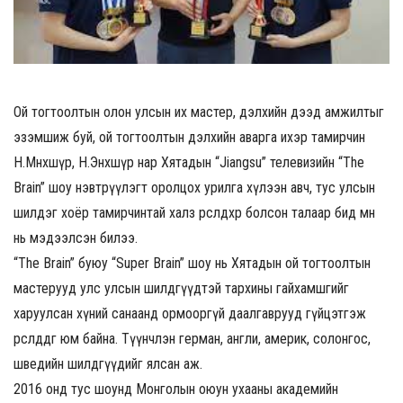
Ой тогтоолтын олон улсын их мастер, дэлхийн дээд амжилтыг
эзэмшиж буй, ой тогтоолтын дэлхийн аварга ихэр тамирчин
Н.Мөнхшүр, Н.Энхшүр нар Хятадын “Jiangsu” телевизийн “The
Brain” шоу нэвтрүүлэгт оролцох урилга хүлээн авч, тус улсын
шилдэг хоёр тамирчинтай халз өрсөлдөхөөр болсон талаар бид өмнө
нь мэдээлсэн билээ.
“The Brain” буюу “Super Brain” шоу нь Хятадын ой тогтоолтын
мастерууд улс улсын шилдгүүдтэй тархины гайхамшгийг
харуулсан хүний санаанд ормооргүй даалгаврууд гүйцэтгэж
өрсөлддөг юм байна. Түүнчлэн герман, англи, америк, солонгос,
шведийн шилдгүүдийг ялсан аж.
2016 онд тус шоунд Монголын оюун ухааны академийн