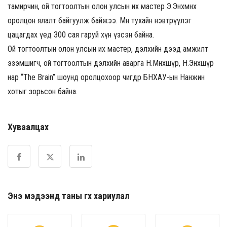
тамирчин, ой тогтоолтын олон улсын их мастер Э.Энхмөнх
оролцон ялалт байгуулж байжээ. Мөн тухайн нэвтрүүлэг
цацагдах үед 300 сая гаруй хүн үзсэн байна.
Ой тогтоолтын олон улсын их мастер, дэлхийн дээд амжилт
эзэмшигч, ой тогтоолтын дэлхийн аварга Н.Мөнхшүр, Н.Энхшүр
нар “The Brain” шоунд оролцохоор өчигдөр БНХАУ-ын Нанжин
хотыг зорьсон байна.
Хуваалцах
Энэ мэдээнд таны өгөх хариулал