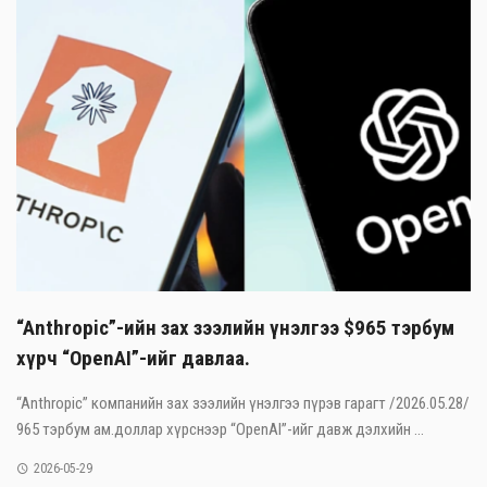
“Anthropic”-ийн зах зээлийн үнэлгээ $965 тэрбум
хүрч “OpenAI”-ийг давлаа.
“Anthropic” компанийн зах зээлийн үнэлгээ пүрэв гарагт /2026.05.28/
965 тэрбум ам.доллар хүрснээр “OpenAI”-ийг давж дэлхийн ...
2026-05-29