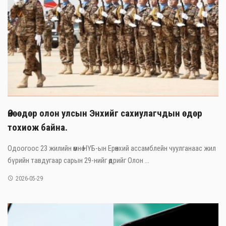
Өнөөдөр олон улсын Энхийг сахиулагчдын өдөр
тохиож байна.
Одоогоос 23 жилийн өмнө НҮБ-ын Ерөнхий ассамблейн чуулганаас жил
бүрийн тавдугаар сарын 29-нийг өдрийг Олон ...
2026-05-29