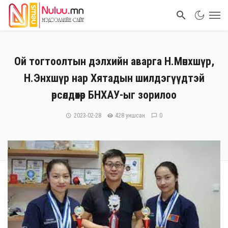
Ой тогтоолтын дэлхийн аварга Н.Мөнхшүр,
Н.Энхшүр нар Хятадын шилдэгүүдтэй
өрсөлдөхөөр БНХАУ-ыг зорилоо
2023-02-28
428 уншсан
0