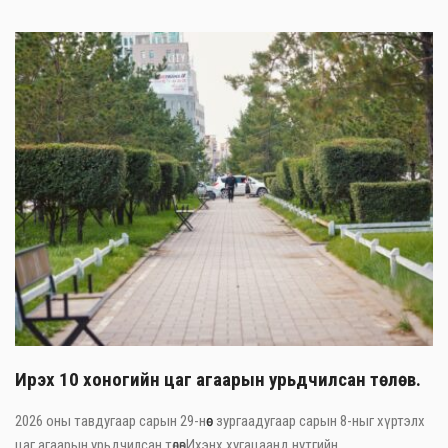
Ирэх 10 хоногийн цаг агаарын урьдчилсан төлөв.
2026 оны тавдугаар сарын 29-нөөс зургаадугаар сарын 8-ныг хүртэлх
цаг агаарын урьдчилсан төлөвИхэнх хугацаанд нутгийн ...