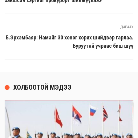
завшсан хэргийг прокурорт шилжүүллээ
ДАРААХ
Б.Эрхэмбаяр: Намайг 30 хоног хорих шийдвэр гарлаа.
Буруутай учраас биш шүү
ХОЛБООТОЙ МЭДЭЭ