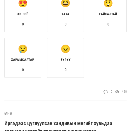
ЗӨВ ГОЁ
ХАХА
ГАЙХАЛТАЙ
0
0
0
ХАРАМСАЛТАЙ
БУРУУ
0
0
0
428
ӨМНӨХ
Иргэдээс цуглуулсан хандивын мөнгийг хувьдаа