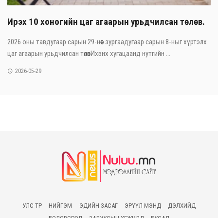
Ирэх 10 хоногийн цаг агаарын урьдчилсан төлөв.
2026 оны тавдугаар сарын 29-нөөс зургаадугаар сарын 8-ныг хүртэлх
цаг агаарын урьдчилсан төлөвИхэнх хугацаанд нутгийн ...
2026-05-29
УЛС ТӨР
НИЙГЭМ
ЭДИЙН ЗАСАГ
ЭРҮҮЛ МЭНД
ДЭЛХИЙД