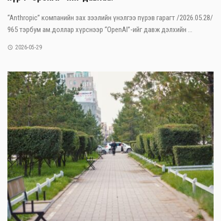
“Anthropic” компанийн зах зээлийн үнэлгээ пүрэв гарагт /2026.05.28/
965 тэрбум ам.доллар хүрснээр “OpenAI”-ийг давж дэлхийн ...
2026-05-29