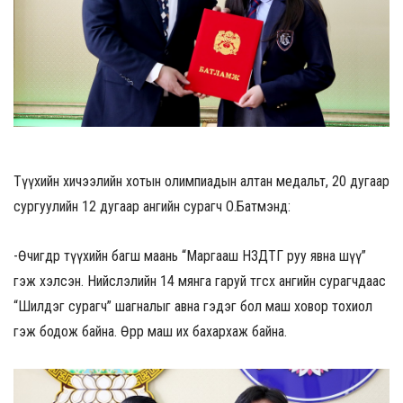
Түүхийн хичээлийн хотын олимпиадын алтан медальт, 20 дугаар
сургуулийн 12 дугаар ангийн сурагч О.Батмэнд:
-Өчигдөр түүхийн багш маань “Маргааш НЗДТГ руу явна шүү”
гэж хэлсэн. Нийслэлийн 14 мянга гаруй төгсөх ангийн сурагчдаас
“Шилдэг сурагч” шагналыг авна гэдэг бол маш ховор тохиол
гэж бодож байна. Өөрөөрөө маш их бахархаж байна.