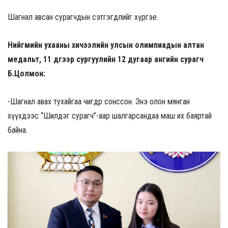
Шагнал авсан сурагчдын сэтгэгдлийг хүргэе.
Нийгмийн ухааны хичээлийн улсын олимпиадын алтан
медальт, 11 дүгээр сургуулийн 12 дугаар ангийн сурагч
Б.Цолмон:
-Шагнал авах тухайгаа өчигдөр сонссон. Энэ олон мянган
хүүхдээс “Шилдэг сурагч”-аар шалгарсандаа маш их баяртай
байна.