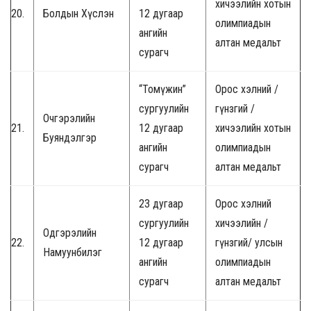
хичээлийн хотын
20.
Болдын Хүслэн
12 дугаар
олимпиадын
ангийн
алтан медальт
сурагч
“Томүжин”
Орос хэлний /
сургуулийн
гүнзгий /
Очгэрэлийн
21.
12 дугаар
хичээлийн хотын
Буяндэлгэр
ангийн
олимпиадын
сурагч
алтан медальт
23 дугаар
Орос хэлний
сургуулийн
хичээлийн /
Одгэрэлийн
22.
12 дугаар
гүнзгий/ улсын
Намуунбилэг
ангийн
олимпиадын
сурагч
алтан медальт