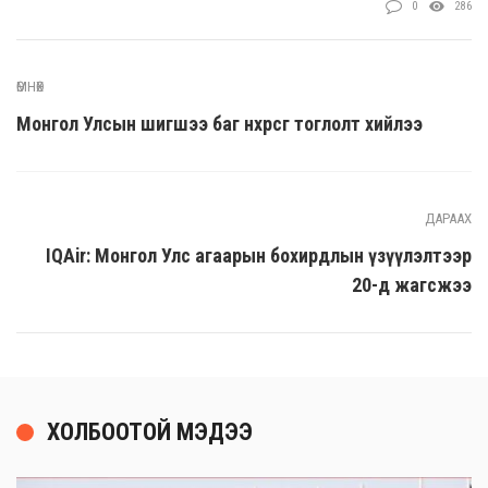
0
286
ӨМНӨХ
Монгол Улсын шигшээ баг нөхөрсөг тоглолт хийлээ
ДАРААХ
IQAir: Монгол Улс агаарын бохирдлын үзүүлэлтээр
20-д жагсжээ
ХОЛБООТОЙ МЭДЭЭ