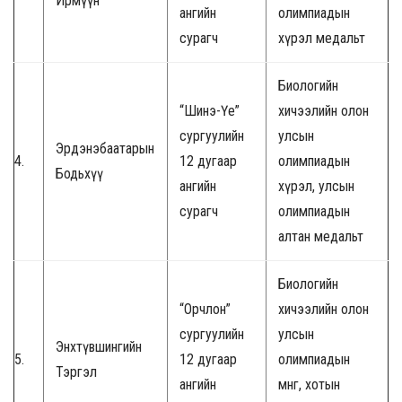
Ирмүүн
ангийн
олимпиадын
сурагч
хүрэл медальт
Биологийн
“Шинэ-Үе”
хичээлийн олон
сургуулийн
улсын
Эрдэнэбаатарын
4.
12 дугаар
олимпиадын
Бодьхүү
ангийн
хүрэл, улсын
сурагч
олимпиадын
алтан медальт
Биологийн
“Орчлон”
хичээлийн олон
сургуулийн
улсын
Энхтүвшингийн
5.
12 дугаар
олимпиадын
Тэргэл
ангийн
мөнгө, хотын