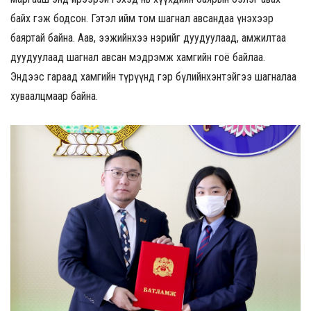
байх гэж бодсон. Гэтэл ийм том шагнал авсандаа үнэхээр
баяртай байна. Аав, ээжийнхээ нэрийг дуудуулаад, амжилтаа
дуудуулаад шагнал авсан мэдрэмж хамгийн гоё байлаа.
Эндээс гараад хамгийн түрүүнд гэр бүлийнхэнтэйгээ шагналаа
хуваалцмаар байна.