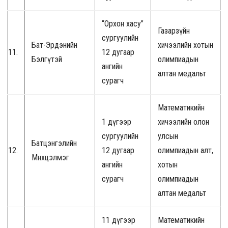
“Орхон хасу”
Газарзүйн
сургуулийн
Бат-Эрдэнийн
хичээлийн хотын
11.
12 дугаар
Бэлгүтэй
олимпиадын
ангийн
алтан медальт
сурагч
Математикийн
1 дүгээр
хичээлийн олон
сургуулийн
улсын
Батцэнгэлийн
12.
12 дугаар
олимпиадын алт,
Мөнхцэлмэг
ангийн
хотын
сурагч
олимпиадын
алтан медальт
11 дүгээр
Математикийн