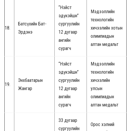
“Нэйст
Мэдээллийн
эдүкэйшн”
технологийн
Батсүхийн Бат-
сургуулийн
18.
хичээлийн хотын
Эрдэнэ
12 дугаар
олимпиадын
ангийн
алтан медальт
сурагч
“Нэйст
Мэдээллийн
эдүкэйшн”
технологийн
Энхбаатарын
сургуулийн
хичээлийн
19.
Жангар
12 дугаар
улсын
ангийн
олимпиадын
сурагч
алтан медальт
33 дугаар
Орос хэлний
сургуулийн