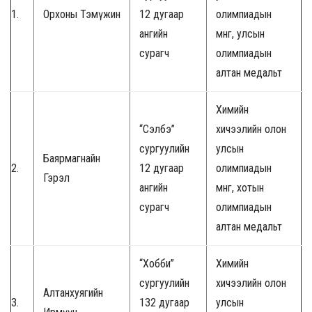
1.
Орхоны Тэмүжин
12 дугаар
олимпиадын
ангийн
мөнгө, улсын
сурагч
олимпиадын
алтан медальт
Химийн
“Сэлбэ”
хичээлийн олон
сургуулийн
улсын
Баярмагнайн
2.
12 дугаар
олимпиадын
Гэрэл
ангийн
мөнгө, хотын
сурагч
олимпиадын
алтан медальт
“Хобби”
Химийн
сургуулийн
хичээлийн олон
Алтанхуягийн
3.
132 дугаар
улсын