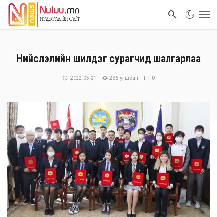
Нийслэлийн шилдэг сурагчид шалгарлаа
2022-05-31
286 уншсан
0