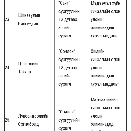
“Сант”
Мэдээлэл зүйн
сургуулийн
хичээлийн олон
Шинэзулын
23.
12 дугаар
улсын
Билгүүдэй
ангийн
олимпиадын
сурагч
хүрэл медальт
“Орчлон”
Химийн
сургуулийн
хичээлийн олон
Цэнгэлийн
24.
12 дугаар
улсын
Тайхар
ангийн
олимпиадын
сурагч
хүрэл медальт
Математикийн
хичээлийн олон
“Орчлон”
Лувсандоржийн
улсын
25.
сургуулийн
Оргилболд
олимпиадад
сурагч