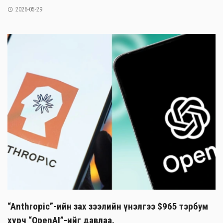
2026-05-29
“Anthropic”-ийн зах зээлийн үнэлгээ $965 тэрбум
хүрч “OpenAI”-ийг давлаа.