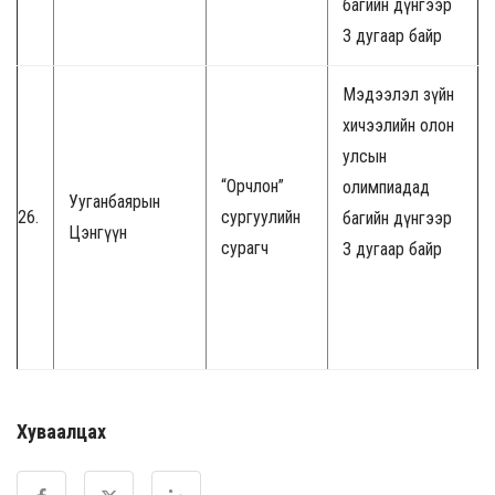
багийн дүнгээр
3 дугаар байр
Мэдээлэл зүйн
хичээлийн олон
улсын
“Орчлон”
олимпиадад
Ууганбаярын
26.
сургуулийн
багийн дүнгээр
Цэнгүүн
сурагч
3 дугаар байр
Хуваалцах