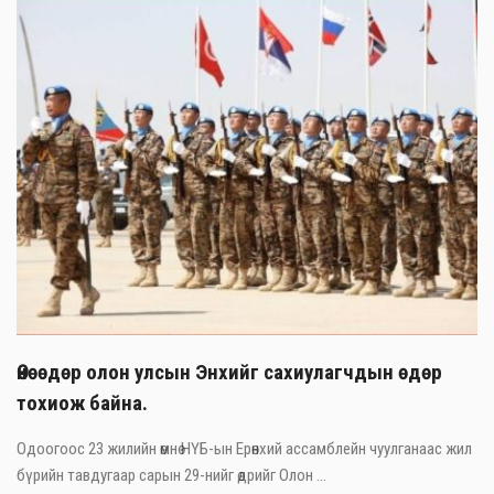
Өнөөдөр олон улсын Энхийг сахиулагчдын өдөр
тохиож байна.
Одоогоос 23 жилийн өмнө НҮБ-ын Ерөнхий ассамблейн чуулганаас жил
бүрийн тавдугаар сарын 29-нийг өдрийг Олон ...