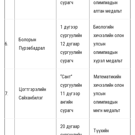
сурагч
олимпиадын
алтан медальт
1 дүгээр
Биологийн
сургуулийн
хичээлийн олон
Болорын
6.
12 дугаар
улсын
Пүрэвбадрал
сургуулийн
олимпиадын
сурагч
хүрэл медальт
“Сант”
Математикийн
сургуулийн
хичээлийн олон
Цогтгэрэлийн
7.
11 дүгээр
улсын
Сайханбилэг
ангийн
олимпиадын
сурагч
мөнгөн медальт
20 дугаар
Түүхийн
сургуулийн