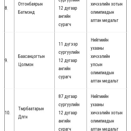
Отгонбаярын
хичээлийн хотын
8.
12 дугаар
Батмэнд
олимпиадын
ангийн
алтан медальт
сурагч
Нийгмийн
11 дүгээр
ухааны
сургуулийн
Баасанцогтын
хичээлийн
9.
12 дугаар
Цолмон
улсын
ангийн
олимпиадын
сурагч
алтан медальт
87 дугаар
Нийгмийн
сургуулийн
ухааны
Төмөрбаатарын
10.
12 дугаар
хичээлийн хотын
Дөлгөөн
ангийн
олимпиадын
сурагч
алтан медальт