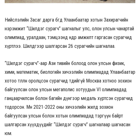
Нийслэлийн Засаг дарга бөгөөд Улаанбаатар хотын Захирагчийн
нэрэмжит “Шилдэг сурагч” шагналыг улс, олон улсын чанартай
олимпиад, уралдаан, тэмцээнд өндөр амжилт гаргасан сурагчид
хүртлээ. Шилдгээр шалгарсан 26 сурагчийн шагналаа.
“Шилдэг сурагч”-аар Ази тивийн болоод олон улсын физик,
хими, математик, биологийн хичээлийн олимпиадад Улаанбаатар
хотоо төлөөлөн оролцсон сурагчид төдийгүй Москва хотноо зохион
байгуулсан олон улсын мегаполис хотуудын VI олимпиадад
ганцаарчилсан болон багийн дүнгээр медаль хүртсэн сурагчид
тодорсон. Мөн 2021-2022 оны хичээлийн жилд зохион
байгуулсан улсын болон хотын олимпиадад тэргүүн байрт
шалгарсан хүүхдүүдийг “Шилдэг сурагч” шагналаар шагнасан
юм.