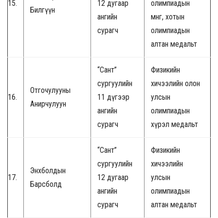
15.
12 дугаар
олимпиадын
Билгүүн
ангийн
мөнгө, хотын
сурагч
олимпиадын
алтан медальт
“Сант”
Физикийн
сургуулийн
хичээлийн олон
Отгочулууны
16.
11 дүгээр
улсын
Анирчулуун
ангийн
олимпиадын
сурагч
хүрэл медальт
“Сант”
Физикийн
сургуулийн
хичээлийн
Энхболдын
17.
12 дугаар
улсын
Барсболд
ангийн
олимпиадын
сурагч
алтан медальт