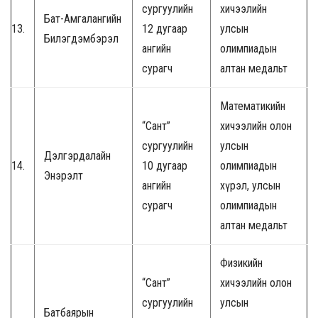
сургуулийн
хичээлийн
Бат-Амгалангийн
13.
12 дугаар
улсын
Билэгдэмбэрэл
ангийн
олимпиадын
сурагч
алтан медальт
Математикийн
“Сант”
хичээлийн олон
сургуулийн
улсын
Дэлгэрдалайн
14.
10 дугаар
олимпиадын
Энэрэлт
ангийн
хүрэл, улсын
сурагч
олимпиадын
алтан медальт
Физикийн
“Сант”
хичээлийн олон
сургуулийн
улсын
Батбаярын