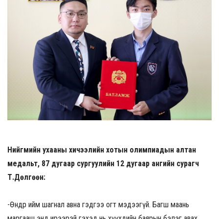
Нийгмийн ухааны хичээлийн хотын олимпиадын алтан
медальт, 87 дугаар сургуулийн 12 дугаар ангийн сурагч
Т.Дөлгөөн:
-Өнөөдөр ийм шагнал авна гэдгээ огт мэдээгүй. Багш маань
маргааш энд ирээрэй гэхэд нь хүүхдийн баярын бэлэг авах